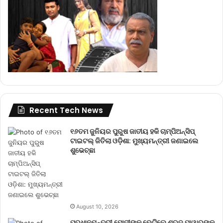
Recent Tech News
୧୬ତମ ଜୁନିୟର ପୁରୁଷ ଜାତୀୟ ହକି ଚାମ୍ପିଅନ୍‌ସିପ୍
ଟାଇଟଲ୍ ଜିତିଲା ଓଡ଼ିଶା: ମୁଖ୍ୟମନ୍ତ୍ରୀ ଜଣାଇଲେ
ଶୁଭେଚ୍ଛା
August 10, 2026
ପ୍ରଧାନମନ୍ତ୍ରୀ ମୋଦୀଙ୍କୁ ଭେଟିଲେ ଶରଦ ପାୱାରଙ୍କ