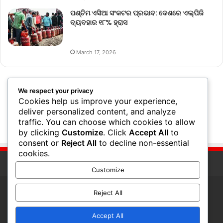
ପଶ୍ଚିମ ଏସିଆ ସଂକଟର ପ୍ରଭାବ: ଦେଶରେ ଏଲ୍‌ପିଜି
ବ୍ୟବହାର ୧୮% ହ୍ରାସ
March 17, 2026
We respect your privacy
Cookies help us improve your experience,
deliver personalized content, and analyze
traffic. You can choose which cookies to allow
by clicking
Customize
. Click
Accept All
to
consent or
Reject All
to decline non-essential
cookies.
Customize
Reject All
© Copyright 2026, All Rights Reserved
Accept All
RSS
Facebook
Twitter
Pinterest
YouTube
Instagram