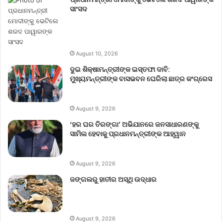
ସାଂସଦ
August 10, 2026
ଦୁଇ ଶିକ୍ଷାମନ୍ତ୍ରୀଙ୍କ ଇସ୍ତଫା ଦାବି:
ମୁଖ୍ୟମନ୍ତ୍ରୀଙ୍କ ବାସଭବନ ଘେରିଲା ଛାତ୍ର କଂଗ୍ରେସ
August 9, 2026
‘ହର ଘର ତିରଙ୍ଗା’ ଅଭିଯାନରେ ଜନସାଧାରଣଙ୍କୁ
ସାମିଲ ହେବାକୁ ପ୍ରଧାନମନ୍ତ୍ରୀଙ୍କ ଆହ୍ୱାନ
August 9, 2026
ଜଙ୍ଗଲରୁ ହାତୀର ଅସ୍ଥି ଉଦ୍ଧାର
August 9, 2026