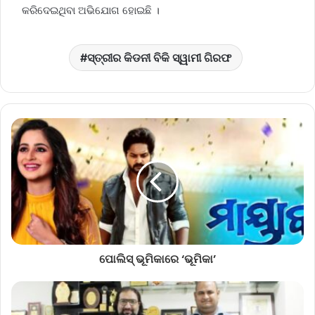
କରିଦେଇଥିବା ଅଭିଯୋଗ ହୋଇଛି ।
ସ୍ତ୍ରୀର କିଡନୀ ବିକି ସ୍ୱାମୀ ଗିରଫ
ପୋଲିସ୍ ଭୂମିକାରେ ‘ଭୂମିକା’