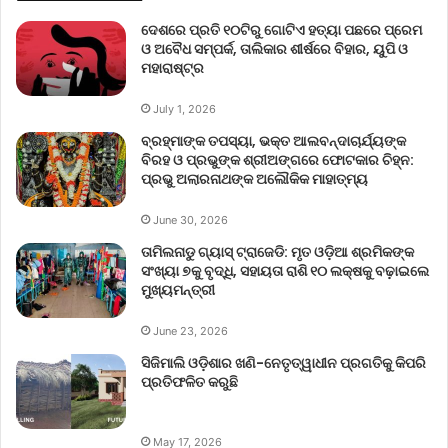
ଦେଶରେ ପ୍ରତି ୧୦ଟିରୁ ଗୋଟିଏ ହତ୍ୟା ପଛରେ ପ୍ରେମ
ଓ ଅବୈଧ ସମ୍ପର୍କ, ତାଲିକାର ଶୀର୍ଷରେ ବିହାର, ୟୁପି ଓ
ମହାରାଷ୍ଟ୍ର
July 1, 2026
ବ୍ରହ୍ମାଙ୍କ ତପସ୍ୟା, ଭକ୍ତ ଆଲବନ୍ଦାଚାର୍ଯ୍ୟଙ୍କ
ବିରହ ଓ ପ୍ରଭୁଙ୍କ ଶ୍ରୀଅଙ୍ଗରେ ଫୋଟକାର ଚିହ୍ନ:
ପ୍ରଭୁ ଅଲାରନାଥଙ୍କ ଅଲୌକିକ ମାହାତ୍ମ୍ୟ
June 30, 2026
ତାମିଲନାଡୁ ଗ୍ୟାସ୍ ଟ୍ରାଜେଡି: ମୃତ ଓଡ଼ିଆ ଶ୍ରମିକଙ୍କ
ସଂଖ୍ୟା ୭କୁ ବୃଦ୍ଧି, ସହାୟତା ରାଶି ୧୦ ଲକ୍ଷକୁ ବଢ଼ାଇଲେ
ମୁଖ୍ୟମନ୍ତ୍ରୀ
June 23, 2026
ସିଜିମାଲି ଓଡ଼ିଶାର ଖଣି-ନେତୃତ୍ୱାଧୀନ ପ୍ରଗତିକୁ କିପରି
ପ୍ରତିଫଳିତ କରୁଛି
May 17, 2026