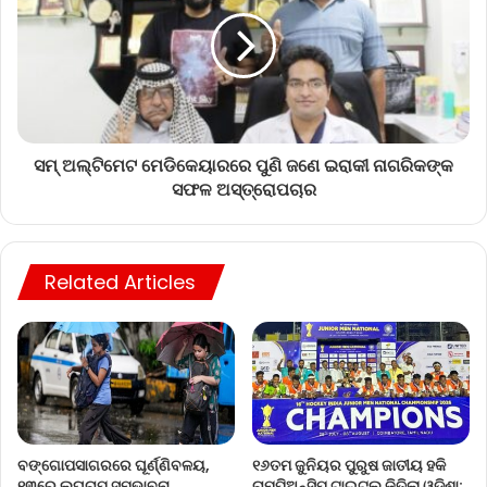
ସମ୍ ଅଲ୍ଟିମେଟ ମେଡିକେୟାରରେ ପୁଣି ଜଣେ ଇରାକୀ ନାଗରିକଙ୍କ
ସଫଳ ଅସ୍ତ୍ରୋପଚାର
Related Articles
ବଙ୍ଗୋପସାଗରରେ ଘୂର୍ଣ୍ଣିବଳୟ,
୧୬ତମ ଜୁନିୟର ପୁରୁଷ ଜାତୀୟ ହକି
୧୩ରେ ଲଘୁଚାପ ସମ୍ଭାବନା
ଚାମ୍ପିଅନ୍‌ସିପ୍ ଟାଇଟଲ୍ ଜିତିଲା ଓଡ଼ିଶା: