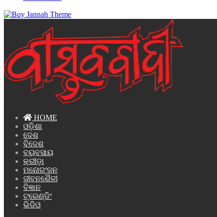
HOME
ଓଡ଼ିଶା
ଦେଶ
ବିଦେଶ
ବ୍ୟବସାୟ
କ୍ରୀଡ଼ା
ମନୋରଂଜନ
ଜୀବନଶୈଳୀ
ବିଜ୍ଞାନ
ଟ୍ରେଣ୍ଡିଂ
ଭିଡିଓ