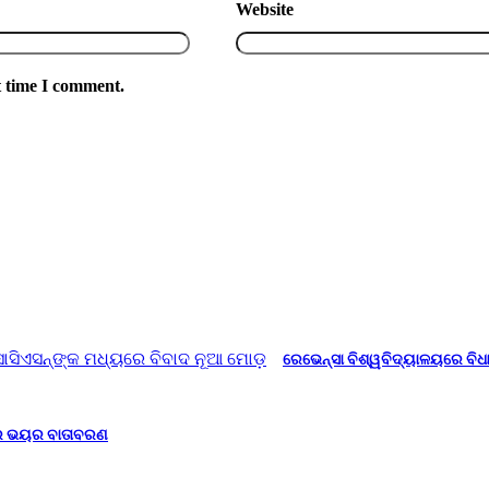
Website
t time I comment.
ରେଭେନ୍ସା ବିଶ୍ୱବିଦ୍ୟାଳୟରେ ବିଧ
ାରେ ଭୟର ବାତାବରଣ