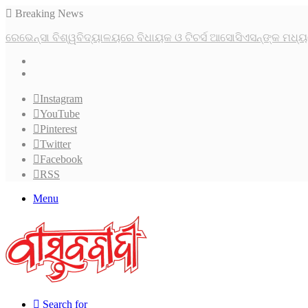
Breaking News
ମହାନଦୀ କୂଳରେ ମାଈ ହାତୀ , ବାଙ୍କୀ-କଟକ ରାସ୍ତାରେ ଭୟର ବାତାବରଣ
Instagram
YouTube
Pinterest
Twitter
Facebook
RSS
Menu
Search for