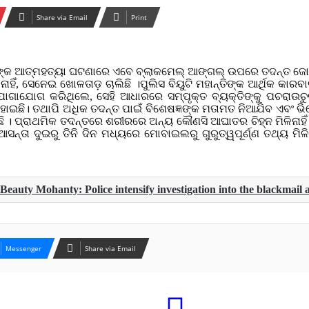
Share via Email
Print
ଙ୍କ ଆତ୍ମହତ୍ୟା ଘଟଣାରେ ଏବେ ବ୍ଲାକମେଲ୍ ଆଙ୍ଗଲ୍ ଉପରେ ତଦନ୍ତ ଜୋରଦ
 ନାହିଁ, ସେନେଇ ଖୋଳତାଡ଼ ଚାଲିଛି ।ପୁଲିସ ବିୟୁଟି ମହାନ୍ତିଙ୍କ ଆର୍ଥିକ କା
ଗାଯୋଗ କରିଥିଲେ, ସେହି ଆଧାରରେ ସମ୍ପୃକ୍ତ ବ୍ୟକ୍ତିଙ୍କୁ ପଚରାଉଚୁରା
ଟ ହୋଇଛି। ତଥାପି ଅଧିକ ତଦନ୍ତ ପାଇଁ ବିଶେଷଜ୍ଞଙ୍କ ମତାମତ ନିଆଯିବ ଏବଂ ଭି
ାଉଛି । ପ୍ରାଥମିକ ତଦନ୍ତରେ ଶରୀରରେ ଅନ୍ୟ କୌଣସି ଆଘାତର ଚିହ୍ନ ମିଳି
 ଆସନ୍ତା ଦୁଇରୁ ତିନି ଦିନ ମଧ୍ୟରେ ମୋବାଇଲରୁ ଗୁରୁତ୍ୱପୂର୍ଣ୍ଣ ତଥ୍ୟ ମ
 Beauty Mohanty: Police intensify investigation into the blackmail 
Messenger
Share via Email