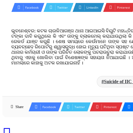
Facebook
Twitter
LinkedIn
Pinterest
ଭୁବନେଶ୍ବର: କଟକ ଚାଉଳିଆଗଞ୍ଜ ଥାନା ଆଇଆଇସି ବିୟୁଟି ମହାନ୍ତି
ଟଙ୍କା ଦାବି କରୁଥିଲେ କି ଏବଂ ତାଙ୍କୁ ବ୍ଲାକମେଲ୍ କରାଯାଉଥିଲା କି
ରେକର୍ଡ ଯାଞ୍ଚ କରୁଛି । ଶେଷ ସମୟରେ କେଉଁମାନେ ତାଙ୍କ ସହ ଯୋ
ବ୍ୟବଚ୍ଛେଦ ରିପୋର୍ଟରୁ ଶ୍ୱାସରୁଦ୍ଧ ହୋଇ ମୃତ୍ୟୁ ଘଟିଥିବା ସ୍ପଷ୍
ଥାନାର କର୍ମଚାରୀ ଓ ତାଙ୍କ ପରିଚିତ ଲୋକଙ୍କୁ ପଚରାଉଚୁରା କରାଯ
ଥିବାରୁ ଏହାକୁ ଖୋଲିବା ପାଇଁ ବିଶେଷଜ୍ଞଙ୍କ ସହାୟତା ନିଆଯାଇଛି ।
ମାମଲାରେ କାହାକୁ ଅଟକ ରଖାଯାଇନାହିଁ ।
Suicide of IIC
Share
Facebook
Twitter
Pinterest