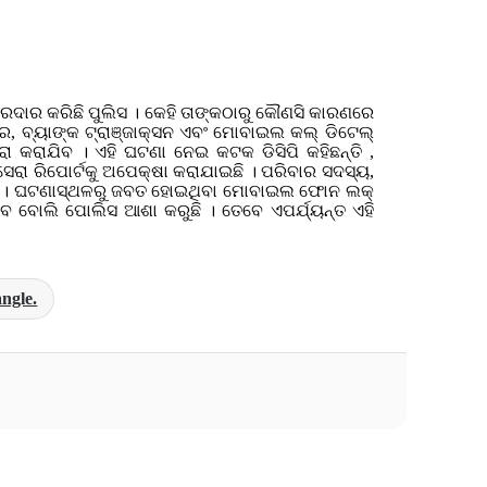
ାର କରିଛି ପୁଲିସ । କେହି ତାଙ୍କଠାରୁ କୌଣସି କାରଣରେ
ରବାର, ବ୍ୟାଙ୍କ ଟ୍ରାଞ୍ଜାକ୍ସନ ଏବଂ ମୋବାଇଲ କଲ୍ ଡିଟେଲ୍
 କରାଯିବ । ଏହି ଘଟଣା ନେଇ କଟକ ଡିସିପି କହିଛନ୍ତି ,
ସେରା ରିପୋର୍ଟକୁ ଅପେକ୍ଷା କରାଯାଇଛି । ପରିବାର ସଦସ୍ୟ,
ନାହିଁ । ଘଟଣାସ୍ଥଳରୁ ଜବତ ହୋଇଥିବା ମୋବାଇଲ ଫୋନ ଲକ୍
ିଳିବ ବୋଲି ପୋଲିସ ଆଶା କରୁଛି । ତେବେ ଏପର୍ଯ୍ୟନ୍ତ ଏହି
angle.