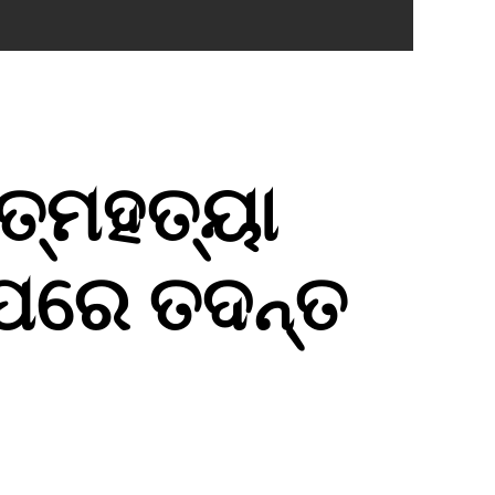
ତ୍ମହତ୍ୟା
ଉପରେ ତଦନ୍ତ