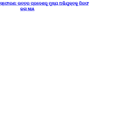
୍ଫୋରଣ: ଉତ୍ତର ପ୍ରଦେଶରୁ ମୁଖ୍ୟ ଅଭିଯୁକ୍ତକୁ ଗିରଫ
କଲା NIA