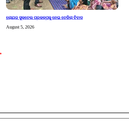
ଲୋୟର ସୁକତେଲ ପ୍ରକଳ୍ପକୁ ନେଇ ତେଜିଲା ବିବାଦ
August 5, 2026
*