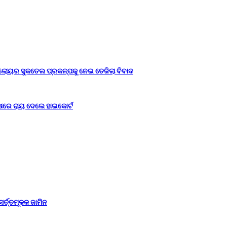
ଲୋୟର ସୁକତେଲ ପ୍ରକଳ୍ପକୁ ନେଇ ତେଜିଲା ବିବାଦ
ଷରେ ରାୟ ଦେଲେ ହାଇକୋର୍ଟ
ସର୍ତ୍ତମୂଳକ ଜାମିନ