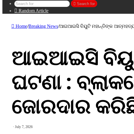
Search for
Random Article
Home
/
Breaking News
/
ଆଇଆଇସି ବିୟୁଟି ମହାନ୍ତିଙ୍କ ଆତ୍ମହତ୍
ଆଇଆଇସି ବିୟୁଟ
ଘଟଣା : ବ୍ଲା
ଜୋରଦାର କରିଛି
July 7, 2026