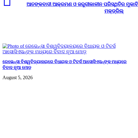
ଆତଙ୍କବାଦୀ ଆକ୍ରମଣ ଓ ଜରୁରୀକାଳୀନ ପରିସ୍ଥିତିର ମୁକାବିଲା
ମକ୍‌ଡ୍ରିଲ୍
Related Articles
ରେଭେନ୍ସା ବିଶ୍ୱବିଦ୍ୟାଳୟରେ ବିଧାୟକ ଓ ଟିଚର୍ସ ଆସୋସିଏସନ୍‌ଙ୍କ ମଧ୍ୟରେ
ବିବାଦ ନୂଆ ମୋଡ଼
August 5, 2026