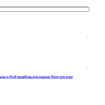
ାୟକ ଓ ଟିଚର୍ସ ଆସୋସିଏସନ୍‌ଙ୍କ ମଧ୍ୟରେ ବିବାଦ ନୂଆ ମୋଡ଼