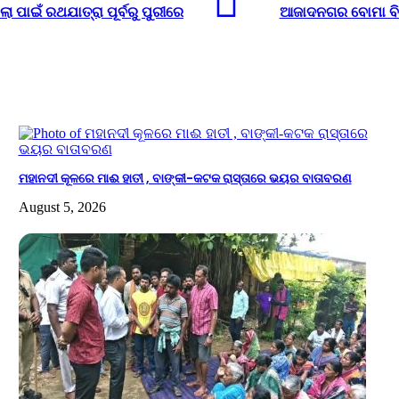
 ପାଇଁ ରଥଯାତ୍ରା ପୂର୍ବରୁ ପୁରୀରେ
ଆଜାଦନଗର ବୋମା ବିସ
ମହାନଦୀ କୂଳରେ ମାଈ ହାତୀ , ବାଙ୍କୀ-କଟକ ରାସ୍ତାରେ ଭୟର ବାତାବରଣ
August 5, 2026