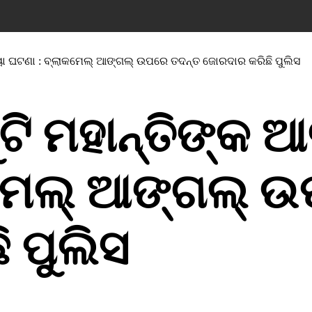
ୟା ଘଟଣା : ବ୍ଲାକମେଲ୍ ଆଙ୍ଗଲ୍ ଉପରେ ତଦନ୍ତ ଜୋରଦାର କରିଛି ପୁଲିସ
ି ମହାନ୍ତିଙ୍କ ଆ
କମେଲ୍ ଆଙ୍ଗଲ୍ 
 ପୁଲିସ