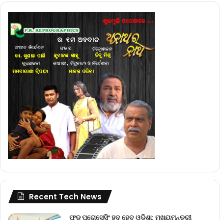
Recent Tech News
ଫୁଡ୍ ପ୍ରୋସେସିଂ ହବ୍ ହେବ ଓଡ଼ିଶା: ମୁଖ୍ୟମନ୍ତ୍ରୀ