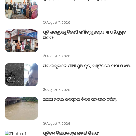
August 7, 2026
ପୂର୍ବ ଶତ୍ରୁତାରୁ ବିଜେପି କର୍ମୀଙ୍କୁ ହତ୍ୟା; ୩ ଅଭିଯୁକ୍ତ
ଗିରଫ
August 7, 2026
ସାପ କାମୁଡ଼ାରେ ମାଆ ପୁଅ ମୃତ, ବଞ୍ଚିଗଲେ ବାପା ଓ ଝିଅ
August 7, 2026
ଜଳକା ନଦୀର ଜଳସ୍ତର ବିପଦ ସଙ୍କେତ ଟପିଲା
August 7, 2026
ପୂର୍ବତନ ବିଧାୟକଙ୍କ ଜ୍ଵାଇଁ ଗିରଫ