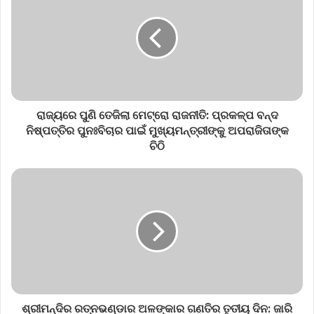
ରାଜ୍ୟରେ ପୁଣି ତେଜିଲା ମେଟ୍ରୋ ରାଜନୀତି: ପ୍ରକଳ୍ପ ବନ୍ଦ
ନିଷ୍ପତ୍ତିର ପୁନଃବିଚାର ପାଇଁ ମୁଖ୍ୟମନ୍ତ୍ରୀଙ୍କୁ ଅପରାଜିତାଙ୍କ
ଚିଠି
ଶ୍ରୀମନ୍ଦିର ରତ୍ନଭଣ୍ଡାର ଅଳଙ୍କାର ଗଣତିର ତୃତୀୟ ଦିନ: ଜାରି