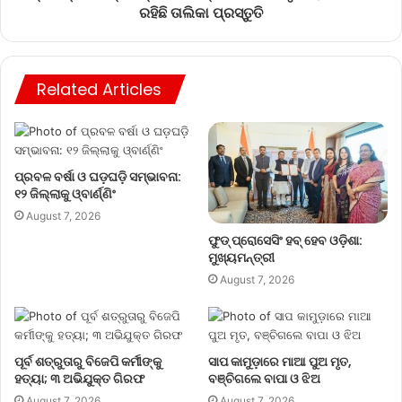
ରହିଛି ତାଲିକା ପ୍ରସ୍ତୁତି
Related Articles
ପ୍ରବଳ ବର୍ଷା ଓ ଘଡ଼ଘଡ଼ି ସମ୍ଭାବନା:
୧୨ ଜିଲ୍ଲାକୁ ଓ୍ବାର୍ଣ୍ଣିଂ
August 7, 2026
ଫୁଡ୍ ପ୍ରୋସେସିଂ ହବ୍ ହେବ ଓଡ଼ିଶା:
ମୁଖ୍ୟମନ୍ତ୍ରୀ
August 7, 2026
ପୂର୍ବ ଶତ୍ରୁତାରୁ ବିଜେପି କର୍ମୀଙ୍କୁ
ସାପ କାମୁଡ଼ାରେ ମାଆ ପୁଅ ମୃତ,
ହତ୍ୟା; ୩ ଅଭିଯୁକ୍ତ ଗିରଫ
ବଞ୍ଚିଗଲେ ବାପା ଓ ଝିଅ
August 7, 2026
August 7, 2026