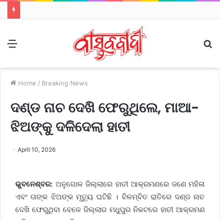
Menu
S
fo
Home
/
Breaking News
ଦଣ୍ଡ ନାଚ ଦେଖି ଫେରୁଥିଲେ, ମାଆ-
ଝିଅଙ୍କୁ ଦଳିଦେଲା ହାତୀ
April 10, 2026
ଭୁବନେଶ୍ବର:
ଅନୁଗୋଳ ଜିଲ୍ଲାରେ ହାତୀ ଆକ୍ରମଣରେ ଜଣେ ମହିଳା
ଏବଂ ତାଙ୍କ ଝିଅଙ୍କ ମୃତ୍ୟୁ ଘଟିଛି । ବିଳମ୍ବିତ ରାତିରେ ଦଣ୍ଡ ନାଚ
ଦେଖି ଫେରୁଥିବା ବେଳେ ଜିଲ୍ଲାର ମଧୁପୁର ନିକଟରେ ହାତୀ ଆକ୍ରମଣ