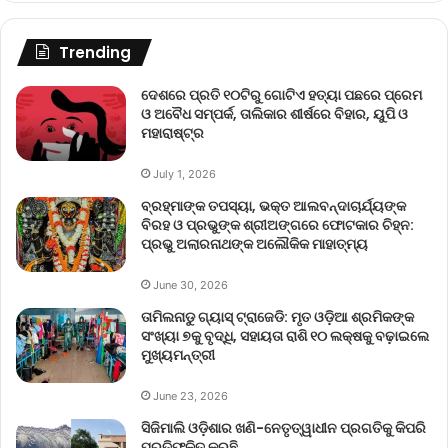
Trending
ଦେଶରେ ପ୍ରତି ୧୦ଟିରୁ ଗୋଟିଏ ହତ୍ୟା ପଛରେ ପ୍ରେମ
ଓ ଅବୈଧ ସମ୍ପର୍କ, ତାଲିକାର ଶୀର୍ଷରେ ବିହାର, ୟୁପି ଓ
ମହାରାଷ୍ଟ୍ର
July 1, 2026
ବ୍ରହ୍ମାଙ୍କ ତପସ୍ୟା, ଭକ୍ତ ଆଲବନ୍ଦାଚାର୍ଯ୍ୟଙ୍କ
ବିରହ ଓ ପ୍ରଭୁଙ୍କ ଶ୍ରୀଅଙ୍ଗରେ ଫୋଟକାର ଚିହ୍ନ:
ପ୍ରଭୁ ଅଲାରନାଥଙ୍କ ଅଲୌକିକ ମାହାତ୍ମ୍ୟ
June 30, 2026
ତାମିଲନାଡୁ ଗ୍ୟାସ୍ ଟ୍ରାଜେଡି: ମୃତ ଓଡ଼ିଆ ଶ୍ରମିକଙ୍କ
ସଂଖ୍ୟା ୭କୁ ବୃଦ୍ଧି, ସହାୟତା ରାଶି ୧୦ ଲକ୍ଷକୁ ବଢ଼ାଇଲେ
ମୁଖ୍ୟମନ୍ତ୍ରୀ
June 23, 2026
ସିଜିମାଲି ଓଡ଼ିଶାର ଖଣି-ନେତୃତ୍ୱାଧୀନ ପ୍ରଗତିକୁ କିପରି
ପ୍ରତିଫଳିତ କରୁଛି