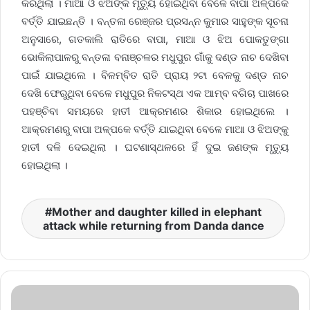
କରିଥିଲା । ମାଆ ଓ ଝିଅଙ୍କ ମୃତ୍ୟୁ ହୋଇଥିବା ବେଳେ ବାପା ଅଳ୍ପକେ
ବର୍ତ୍ତି ଯାଇଛନ୍ତି । ବନ୍ତଳା ରେଞ୍ଜର ପ୍ରସନ୍ନ କୁମାର ସାହୁଙ୍କ ସୂଚନା
ଅନୁସାରେ, ଗତକାଲି ରାତିରେ ବାପା, ମାଆ ଓ ଝିଅ ପୋକତୁଙ୍ଗା
ଭୋକିଲାପାଳରୁ ବନ୍ତଳା ବନାଞ୍ଚଳର ମଧୁପୁର ଗାଁକୁ ଦଣ୍ଡ ନାଚ ଦେଖିବା
ପାଇଁ ଯାଇଥିଲେ । ବିଳମ୍ବିତ ରାତି ପ୍ରାୟ ୨ଟା ବେଳକୁ ଦଣ୍ଡ ନାଚ
ଦେଖି ଫେରୁଥିବା ବେଳେ ମଧୁପୁର ନିକଟସ୍ଥ ଏକ ଆମ୍ବ ବଗିଚା ପାଖରେ
ପହଞ୍ଚିବା ସମୟରେ ହାତୀ ଆକ୍ରମଣର ଶିକାର ହୋଇଥିଲେ ।
ଆକ୍ରମଣରୁ ବାପା ଅଳ୍ପକେ ବର୍ତ୍ତି ଯାଇଥିବା ବେଳେ ମାଆ ଓ ଝିଅଙ୍କୁ
ହାତୀ ଦଳି ଦେଇଥିଲା । ଘଟଣାସ୍ଥଳରେ ହିଁ ଦୁଇ ଜଣଙ୍କ ମୃତ୍ୟୁ
ହୋଇଥିଲା ।
Mother and daughter killed in elephant
attack while returning from Danda dance