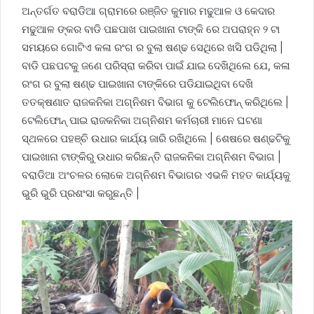
ଅନ୍ତର୍ଗତ ବରାଡିଆ ଗ୍ରାମରେ ରଞ୍ଜିତ କୁମାର ମଢୁଆଳ ଓ କେଦାର
ମଢୁଆଳ ଙ୍କର ବାଡି ପଛପାଖ ପାଇଖାନା ଟାଙ୍କି ରେ ଅପରାହ୍ନ ୨ ଟା
ସମୟରେ ଗୋଟିଏ କଳା ରଂଗ ର ବୁଲା ଷଣ୍ଢ ସେଥିରେ ଖସି ପଡିଥିଲା |
ବାଡି ପଛପଟକୁ ଜଣେ ପରିସ୍ରା କରିବା ପାଇଁ ଯାଇ ଦେଖିଥିଲେ ଯେ, କଳା
ରଂଗ ର ବୁଲା ଷଣ୍ଢ ପାଇଖାନା ଟାଙ୍କିରେ ପଡିଯାଇଥିବା ଦେଖି
ତତକ୍ଷଣାତ ରାଜକନିକା ଅଗ୍ନିଶମ ବିଭାଗ କୁ ଟେଲିଫୋନ୍ କରିଥିଲେ |
ଟେଲିଫୋନ୍ ପାଇ ରାଜକନିକା ଅଗ୍ନିଶମ କର୍ମଚାରୀ ମାନେ ଘଟଣା
ସ୍ଥଳରେ ପହଞ୍ଚି ଉଧାର କାର୍ଯ୍ୟ ଜାରି ରଖିଥିଲେ | ଶେଷରେ ଷଣ୍ଢଟିକୁ
ପାଇଖାନା ଟାଙ୍କିରୁ ଉଧାର କରିଛନ୍ତି ରାଜକନିକା ଅଗ୍ନିଶମ ବିଭାଗ |
ବରାଡିଆ ଅଂଚଳର ଲୋକେ ଅଗ୍ନିଶମ ବିଭାଗର ଏଭଳି ମହତ କାର୍ଯ୍ୟକୁ
ଭୁରି ଭୁରି ପ୍ରଶଂସା କରୁଛନ୍ତି |