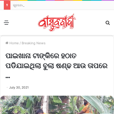
ଭୁବନେଶ୍ବରରେ ‘ଘରେ ଘରେ ତ୍ରିରଙ୍ଗା’ ଅଭିଯାନ: ପଦଯାତ୍ରାରେ ସାମିଲ ହେଲେ ମୁଖ୍ୟମନ୍ତ୍ରୀ
Menu
S
fo
Home
/
Breaking News
ପାଇଖାନା ଟାଙ୍କିରେ ହଠାତ
ପଡିଯାଇଥିଲା ବୁଲା ଷଣ୍ଢ ଆଉ ତାପରେ
…
July 30, 2021