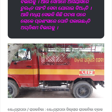
ବିଭାଗକୁ । ଆଉ ସେମାନେ ଅନାୟାସରେ
ତୁରନ୍ତ ପହଂଚି ସେବା ଯୋଗାଇ ଦିଅନ୍ତି ।
ଆଜି ମଧ୍ୟ ସେଭଳି କିଛି ଘଟଣା ପରେ
ଲୋକେ ପ୍ରଶଂସାରେ ପୋତି ପକାଉଛନ୍ତି
ଅଗ୍ନିଶମ ବିଭାଗକୁ ।
କେନ୍ଦ୍ରାପଡା / ରାଜକନିକା : କେନ୍ଦ୍ରାପଡା ଜିଲ୍ଲାର ରାଜକନିକା ବ୍ଲକ