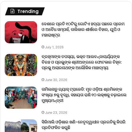
Trending
ଦେଶରେ ପ୍ରତି ୧୦ଟିରୁ ଗୋଟିଏ ହତ୍ୟା ପଛରେ ପ୍ରେମ
ଓ ଅବୈଧ ସମ୍ପର୍କ, ତାଲିକାର ଶୀର୍ଷରେ ବିହାର, ୟୁପି ଓ
ମହାରାଷ୍ଟ୍ର
July 1, 2026
ବ୍ରହ୍ମାଙ୍କ ତପସ୍ୟା, ଭକ୍ତ ଆଲବନ୍ଦାଚାର୍ଯ୍ୟଙ୍କ
ବିରହ ଓ ପ୍ରଭୁଙ୍କ ଶ୍ରୀଅଙ୍ଗରେ ଫୋଟକାର ଚିହ୍ନ:
ପ୍ରଭୁ ଅଲାରନାଥଙ୍କ ଅଲୌକିକ ମାହାତ୍ମ୍ୟ
June 30, 2026
ତାମିଲନାଡୁ ଗ୍ୟାସ୍ ଟ୍ରାଜେଡି: ମୃତ ଓଡ଼ିଆ ଶ୍ରମିକଙ୍କ
ସଂଖ୍ୟା ୭କୁ ବୃଦ୍ଧି, ସହାୟତା ରାଶି ୧୦ ଲକ୍ଷକୁ ବଢ଼ାଇଲେ
ମୁଖ୍ୟମନ୍ତ୍ରୀ
June 23, 2026
ସିଜିମାଲି ଓଡ଼ିଶାର ଖଣି-ନେତୃତ୍ୱାଧୀନ ପ୍ରଗତିକୁ କିପରି
ପ୍ରତିଫଳିତ କରୁଛି