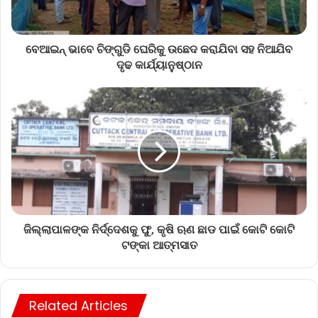
ବେଆଇନ୍ ଭାବେ ଚିଙ୍ଗୁଡି ଘେରିକୁ ଉଛେଦ କରାଯିବା ସହ ନିଆଯିବ
ଦୃଢ କାର୍ଯ୍ୟାନୁଷ୍ଠାନ
ଜିଲ୍ଲାପାଳଙ୍କ ନିର୍ଦ୍ଦେଶକୁ ଫୁ, କୃଷି ଋଣ ଛାଡ ପାଇଁ କୋଟି କୋଟି
ଟଙ୍କା ଆତ୍ମସାତ
Related Articles