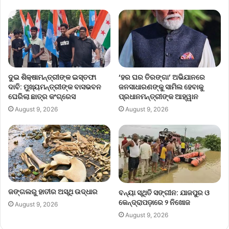
ଦୁଇ ଶିକ୍ଷାମନ୍ତ୍ରୀଙ୍କ ଇସ୍ତଫା
‘ହର ଘର ତିରଙ୍ଗା’ ଅଭିଯାନରେ
ଦାବି: ମୁଖ୍ୟମନ୍ତ୍ରୀଙ୍କ ବାସଭବନ
ଜନସାଧାରଣଙ୍କୁ ସାମିଲ ହେବାକୁ
ଘେରିଲା ଛାତ୍ର କଂଗ୍ରେସ
ପ୍ରଧାନମନ୍ତ୍ରୀଙ୍କ ଆହ୍ୱାନ
August 9, 2026
August 9, 2026
ଜଙ୍ଗଲରୁ ହାତୀର ଅସ୍ଥି ଉଦ୍ଧାର
ବନ୍ୟା ସ୍ଥିତି ସଙ୍ଗୀନ: ଯାଜପୁର ଓ
କେନ୍ଦ୍ରାପଡ଼ାରେ ୨ ନିଖୋଜ
August 9, 2026
August 9, 2026