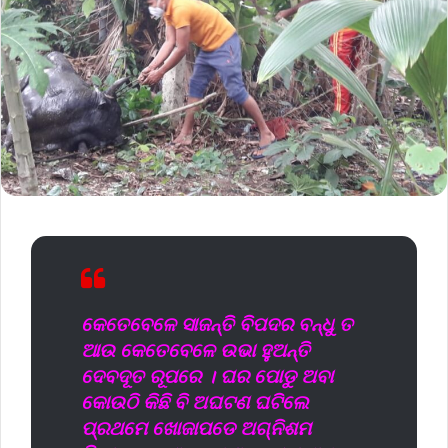
କେତେବେଳେ ସାଜନ୍ତି ବିପଦର ବନ୍ଧୁ ତ
ଆଉ କେତେବେଳେ ଉଭା ହୁଅନ୍ତି
ଦେବଦୂତ ରୂପରେ । ଘର ପୋଡୁ ଅବା
କୋଉଠି କିଛି ବି ଅଘଟଣ ଘଟିଲେ
ପ୍ରଥମେ ଖୋଜାପଡେ ଅଗ୍ନିଶମ