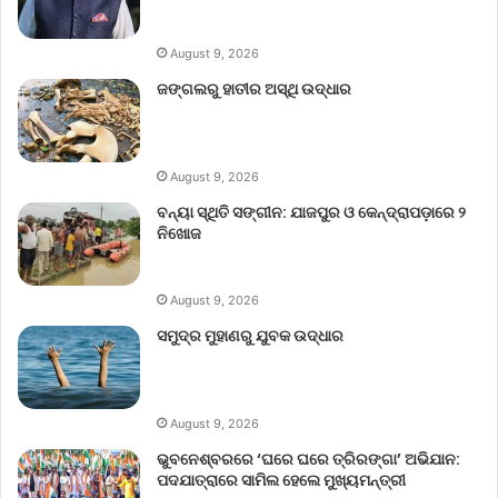
August 9, 2026
ଜଙ୍ଗଲରୁ ହାତୀର ଅସ୍ଥି ଉଦ୍ଧାର
August 9, 2026
ବନ୍ୟା ସ୍ଥିତି ସଙ୍ଗୀନ: ଯାଜପୁର ଓ କେନ୍ଦ୍ରାପଡ଼ାରେ ୨
ନିଖୋଜ
August 9, 2026
ସମୁଦ୍ର ମୁହାଣରୁ ଯୁବକ ଉଦ୍ଧାର
August 9, 2026
ଭୁବନେଶ୍ବରରେ ‘ଘରେ ଘରେ ତ୍ରିରଙ୍ଗା’ ଅଭିଯାନ:
ପଦଯାତ୍ରାରେ ସାମିଲ ହେଲେ ମୁଖ୍ୟମନ୍ତ୍ରୀ