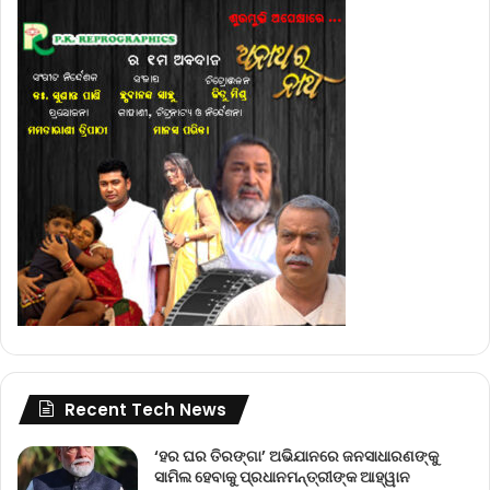
Recent Tech News
‘ହର ଘର ତିରଙ୍ଗା’ ଅଭିଯାନରେ ଜନସାଧାରଣଙ୍କୁ
ସାମିଲ ହେବାକୁ ପ୍ରଧାନମନ୍ତ୍ରୀଙ୍କ ଆହ୍ୱାନ