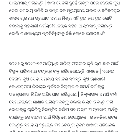
ଆତ୍ମସାତ୍ କରିଛନ୍ତି | ଖାଲି ସେତିକି ନୁହେଁ ତାଙ୍କ ପରେ ଦେଉଳି କୃଷି
ସେବା ସମବାୟ ସମିତି ର ସମ୍ପାଦକ ମୃତ୍ୟୁଜଂୟ ରାଉଳ ଓ ହରିହରପୁର
ଶାସନ ଗ୍ରାମର ପ୍ରଭାତ ସମୀର ମିଶ୍ର ଏହି ଦୁଇ ଜଣ ଦୁଇ କୋଟି
ଟଙ୍କାକୁ ସହକାରୀ କର୍ମଚାରୀମାନଙ୍କ ସହିତ ଆତ୍ମସାତ୍ କରିଛନ୍ତି
ବୋଲି ଗଣମାଧ୍ୟମ ପ୍ରତିନିଧିଙ୍କୁ କିଛି ଲୋକେ ଜଣାଇଛନ୍ତି |
୨୦୧୬ ରୁ ୨୦୧୮-୧୯ ପର୍ଯ୍ୟନ୍ତ ଖରିଫ୍ ଫସଲର କୃଷି ଋଣ ଛାଡ ପାଇଁ
ବିପୁଳ ପରିମାଣର ଟଙ୍କାକୁ ଚଳୁ କରିଦେଇଛନ୍ତି ଏମାନେ | ଏନେଇ
ଦେଉଳି କୃଷି ସେବା ସମବାୟ ସମିତିର ସମସ୍ତ କୃଷି ଋଣଧାରୀ
କେନ୍ଦ୍ରାପଡା ଜିଲ୍ଲାର ପୂର୍ବତନ ଜିଲ୍ଲାପାଳ ସମର୍ଥ ବର୍ମାଙ୍କୁ
ତତକ୍ଷଣାତ ଲିଖିତ ଅଭିଯୋଗ କରିଥିଲେ | ଜିଲ୍ଲାପାଳ ସମର୍ଥ ବର୍ମା
ସେମାନଙ୍କର ଶାଖାର ପରିଚାଳକଙ୍କୁ ଡକାଇ ଉଚ୍ଚ ତଦନ୍ତ କରି
ଦୋଷୀଙ୍କୁ ଚାକିରିରୁ ନିଳମ୍ବିତ କରିବା ସହ ଉକ୍ତ ଆତ୍ମସାତ୍ ଅର୍ଥକୁ
ଚାଷୀଙ୍କୁ ଫେରାଇବା ପାଇଁ ନିର୍ଦ୍ଦେଶ ଦେଇଥିଲେ | ରାଜକନିକା କଟକ
କେନ୍ଦ୍ର ସମବାୟ ବ୍ୟାଙ୍କ ଲିମିଟେଡ୍ ର ନୁତନ ଶାଖାର ପରିଚାଳକ