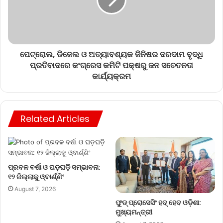
ପେଟ୍ରୋଲ, ଡିଜେଲ ଓ ଅତ୍ୟାବଶ୍ୟକ ଜିନିଷର ଦରଦାମ ବୃଦ୍ଧି
ପ୍ରତିବାଦରେ କଂଗ୍ରେସ କମିଟି ପକ୍ଷରୁ ଜନ ସଚେତନତା
କାର୍ଯ୍ୟକ୍ରମ
Related Articles
ପ୍ରବଳ ବର୍ଷା ଓ ଘଡ଼ଘଡ଼ି ସମ୍ଭାବନା:
୧୨ ଜିଲ୍ଲାକୁ ଓ୍ବାର୍ଣ୍ଣିଂ
August 7, 2026
ଫୁଡ୍ ପ୍ରୋସେସିଂ ହବ୍ ହେବ ଓଡ଼ିଶା:
ମୁଖ୍ୟମନ୍ତ୍ରୀ