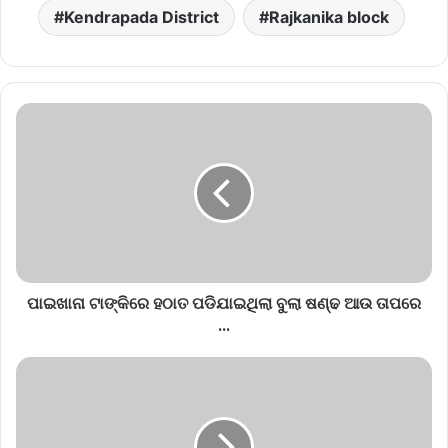
Kendrapada District
Rajkanika block
ପାଇଖାନା ଟାଙ୍କିରେ ହଠାତ ପଡିଯାଇଥିଲା ବୁଲା ଷଣ୍ଢ ଆଉ ତାପରେ
...