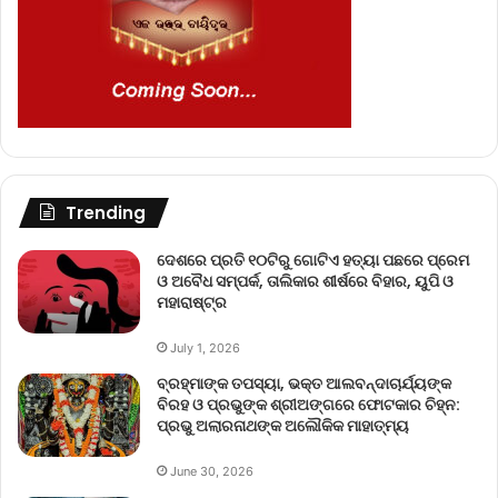
Trending
ଦେଶରେ ପ୍ରତି ୧୦ଟିରୁ ଗୋଟିଏ ହତ୍ୟା ପଛରେ ପ୍ରେମ
ଓ ଅବୈଧ ସମ୍ପର୍କ, ତାଲିକାର ଶୀର୍ଷରେ ବିହାର, ୟୁପି ଓ
ମହାରାଷ୍ଟ୍ର
July 1, 2026
ବ୍ରହ୍ମାଙ୍କ ତପସ୍ୟା, ଭକ୍ତ ଆଲବନ୍ଦାଚାର୍ଯ୍ୟଙ୍କ
ବିରହ ଓ ପ୍ରଭୁଙ୍କ ଶ୍ରୀଅଙ୍ଗରେ ଫୋଟକାର ଚିହ୍ନ:
ପ୍ରଭୁ ଅଲାରନାଥଙ୍କ ଅଲୌକିକ ମାହାତ୍ମ୍ୟ
June 30, 2026