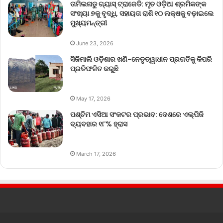
ତାମିଲନାଡୁ ଗ୍ୟାସ୍ ଟ୍ରାଜେଡି: ମୃତ ଓଡ଼ିଆ ଶ୍ରମିକଙ୍କ
ସଂଖ୍ୟା ୭କୁ ବୃଦ୍ଧି, ସହାୟତା ରାଶି ୧୦ ଲକ୍ଷକୁ ବଢ଼ାଇଲେ
ମୁଖ୍ୟମନ୍ତ୍ରୀ
June 23, 2026
ସିଜିମାଲି ଓଡ଼ିଶାର ଖଣି-ନେତୃତ୍ୱାଧୀନ ପ୍ରଗତିକୁ କିପରି
ପ୍ରତିଫଳିତ କରୁଛି
May 17, 2026
ପଶ୍ଚିମ ଏସିଆ ସଂକଟର ପ୍ରଭାବ: ଦେଶରେ ଏଲ୍‌ପିଜି
ବ୍ୟବହାର ୧୮% ହ୍ରାସ
March 17, 2026