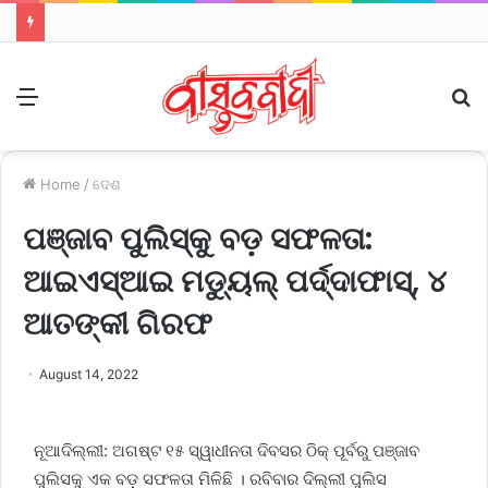
Menu
S
fo
Home
/
ଦେଶ
ପଞ୍ଜାବ ପୁଲିସ୍‌କୁ ବଡ଼ ସଫଳତା:
ଆଇଏସ୍‌ଆଇ ମଡ୍ୟୁଲ୍ ପର୍ଦ୍ଦାଫାସ୍‌, ୪
ଆତଙ୍କୀ ଗିରଫ
August 14, 2022
ନୂଆଦିଲ୍ଲୀ: ଅଗଷ୍ଟ ୧୫ ସ୍ୱାଧୀନତା ଦିବସର ଠିକ୍ ପୂର୍ବରୁ ପଞ୍ଜାବ
ପୁଲିସକୁ ଏକ ବଡ଼ ସଫଳତା ମିଳିଛି । ରବିବାର ଦିଲ୍ଲୀ ପୁଲିସ