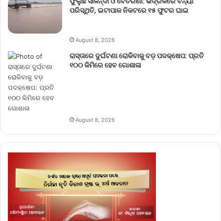
ଫୁଲୁଛି ସାଳନ୍ଦୀ ଓ ବୈତରଣୀ: ଭଦ୍ରକରେ ବନ୍ୟା
ପରିସ୍ଥିତି, ଇଟାପାଳ ନିକଟରେ ୧୫ ଫୁଟର ଘାଇ
August 8, 2026
ରାସ୍ତାରେ ଦୁର୍ଘଟଣା ରୋକିବାକୁ ବଡ଼ ପଦକ୍ଷେପ: ପ୍ରତି
୧୦୦ କିମିରେ ହେବ ଗୋଶାଳା
August 8, 2026