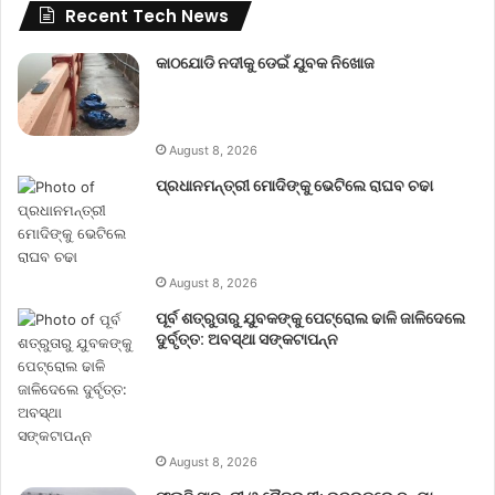
Recent Tech News
କାଠଯୋଡି ନଦୀକୁ ଡେଇଁ ଯୁବକ ନିଖୋଜ
August 8, 2026
ପ୍ରଧାନମନ୍ତ୍ରୀ ମୋଦିଙ୍କୁ ଭେଟିଲେ ରାଘବ ଚଢା
August 8, 2026
ପୂର୍ବ ଶତ୍ରୁତାରୁ ଯୁବକଙ୍କୁ ପେଟ୍ରୋଲ ଢାଳି ଜାଳିଦେଲେ
ଦୁର୍ବୃତ୍ତ: ଅବସ୍ଥା ସଙ୍କଟାପନ୍ନ
August 8, 2026