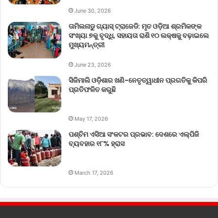
June 30, 2026
ତାମିଲନାଡୁ ଗ୍ୟାସ୍ ଟ୍ରାଜେଡି: ମୃତ ଓଡ଼ିଆ ଶ୍ରମିକଙ୍କ
ସଂଖ୍ୟା ୭କୁ ବୃଦ୍ଧି, ସହାୟତା ରାଶି ୧୦ ଲକ୍ଷକୁ ବଢ଼ାଇଲେ
ମୁଖ୍ୟମନ୍ତ୍ରୀ
June 23, 2026
ସିଜିମାଲି ଓଡ଼ିଶାର ଖଣି-ନେତୃତ୍ୱାଧୀନ ପ୍ରଗତିକୁ କିପରି
ପ୍ରତିଫଳିତ କରୁଛି
May 17, 2026
ପଶ୍ଚିମ ଏସିଆ ସଂକଟର ପ୍ରଭାବ: ଦେଶରେ ଏଲ୍‌ପିଜି
ବ୍ୟବହାର ୧୮% ହ୍ରାସ
March 17, 2026