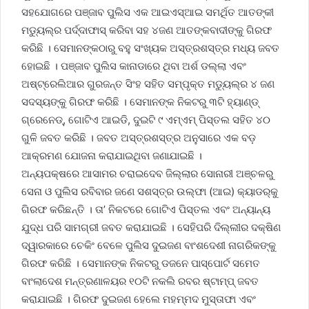
ସହଯୋଗରେ ପଞ୍ଜାବ ପୁଲିସ ଏକ ଆଇଏସ୍‌ଆଇ ସମର୍ଥିତ ଆତଙ୍କୀ
ମଡ୍ୟୁଲ୍‌ର ପର୍ଦ୍ଦାଫାସ୍ କରିବା ସହ ୪ଜଣ ଆତଙ୍କବାଦୀଙ୍କୁ ଗିରଫ
କରିଛି । ସେମାନଙ୍କଠାରୁ ବହୁ ସଂଖ୍ୟକ ଅସ୍ତ୍ରଶସ୍ତ୍ର ମଧ୍ୟ ଜବତ
ହୋଇଛି । ପଞ୍ଜାବ ପୁଲିସ କାନାଡାରେ ଥିବା ଅର୍ଶ ଡଲ୍ଲା ଏବଂ
ଅଷ୍ଟ୍ରେଲିଆର ଗୁରଜନ୍ତ ସିଂହ ସହିତ ସମ୍ପୃକ୍ତ ମଡ୍ୟୁଲ୍‌ର ୪ ଜଣ
ସଦସ୍ୟଙ୍କୁ ଗିରଫ କରିଛି । ସେମାନଙ୍କ ନିକଟରୁ ୩ଟି ହ୍ୟାଣ୍ଡ୍
ଗ୍ରେନେଡ୍‌, ଗୋଟିଏ ଆଇଡି, ଦୁଇଟି ୯ ଏମ୍‌ଏମ୍ ପିସ୍ତଲ ସହିତ ୪୦
ଗୁଳି ଜବତ କରିଛି । ଜବତ ଅସ୍ତ୍ରଶସ୍ତ୍ର ଅନୁସାରେ ଏକ ବଡ଼
ଆକ୍ରମଣ ଯୋଜନା କରାଯାଇଥିବା ଜଣାଯାଇଛି ।
ଅନ୍ୟପକ୍ଷରେ ଆସାମର ଚରାଇଦେବ ଜିଲ୍ଲାର ସୋନାରୀ ଅଞ୍ଚଳରୁ
ସେନା ଓ ପୁଲିସ ରବିବାର ଜଣେ ସଶସ୍ତ୍ର ଉଲ୍‌ଫା (ଆଇ) କ୍ୟାଡର୍‌କୁ
ଗିରଫ କରିଛନ୍ତି । ତା’ ନିକଟରେ ଗୋଟିଏ ପିସ୍ତଲ ଏବଂ ଅନ୍ୟାନ୍ୟ
ଯୁଦ୍ଧ ପରି ସାମଗ୍ରୀ ଜବତ କରାଯାଇଛି । ସେହିପରି ଦିଲ୍ଲୀର ଦକ୍ଷିଣ
ଦ୍ୱାରକାରେ ଚେକିଂ ବେଳେ ପୁଲିସ ଦୁଇଜଣ ବାଂଶଦେଶୀ ନାଗରିକଙ୍କୁ
ଗିରଫ କରିଛି । ସେମାନଙ୍କ ନିକଟରୁ ଡଜନେ ପାସ୍‌ପୋର୍ଟ ସମେତ
ବାଂଲାଦେଶ ମନ୍ତ୍ରଣାଳୟର ୧୦ଟି ନକଲି ରବର ଷ୍ଟାମ୍ପ୍ ଜବତ
କରାଯାଇଛି । ଗିରଫ ଦୁଇଜଣ ହେଲେ ମହମ୍ମଦ ମୁସ୍ତାଫା ଏବଂ