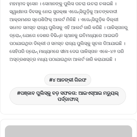
ମହମ୍ମଦ ହୁସେନ । ସେମାନଙ୍କୁ ପୁଲିସ ପଚରା ଉଚରା ଚଳାଇଛି ।
ସ୍ୱାଧୀନତା ଦିବସକୁ ନେଇ ସୁରକ୍ଷା ଏଜେନ୍ସିଗୁଡ଼ିକୁ ଆତଙ୍କବାଦୀ
ଆକ୍ରମଣର ସ୍ପେଶିଫିକ୍ ଆଲର୍ଟ ମିଳିଛି । ଏଜେନ୍ସିଗୁଡ଼ିକ ଦିଲ୍ଲୀ
ସମେତ ସମସ୍ତ ରାଜ୍ୟ ପୁଲିସକୁ ଏହି ଆଲର୍ଟ ଜାରି କରିଛି । ପାକିସ୍ତାନରୁ
ଡ୍ରୋନ୍ ଯୋଗେ ଦେଶର ବିଭିନ୍ନ ସ୍ଥାନକୁ ଇତିମଧ୍ୟରେ ଆଇଇଡି
ପଠାଯାଇଥିବା ଦିଲ୍ଲୀ ଓ ସମସ୍ତ ରାଜ୍ୟ ପୁଲିସ୍‌କୁ ସୂଚନା ଦିଆଯାଇଛି ।
ସେହିପରି ଡ୍ରୋନ୍ ମାଧ୍ୟମରେ ସୀମା ଦେଇ ପାକିସ୍ତାନ ଏକେ-୪୭ ପରି
ଅସ୍ତ୍ରଶସ୍ତ୍ର ମଧ୍ୟ ପଠାଯାଇଥିବା ଆଲର୍ଟ ଜାରି କରାଯାଇଛି ।
୪ ଆତଙ୍କୀ ଗିରଫ
ପଞ୍ଜାବ ପୁଲିସ୍‌କୁ ବଡ଼ ସଫଳତା: ଆଇଏସ୍‌ଆଇ ମଡ୍ୟୁଲ୍
ପର୍ଦ୍ଦାଫାସ୍‌