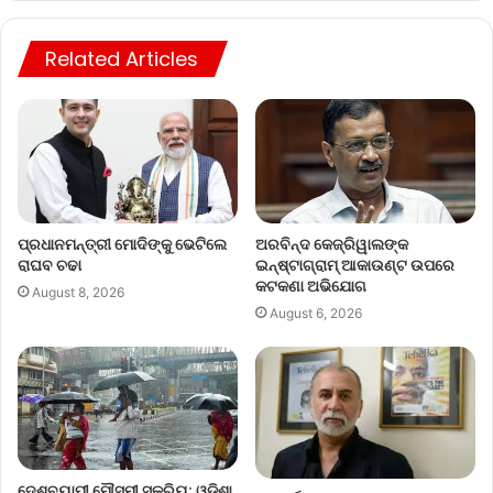
Related Articles
ପ୍ରଧାନମନ୍ତ୍ରୀ ମୋଦିଙ୍କୁ ଭେଟିଲେ
ଅରବିନ୍ଦ କେଜ୍ରିୱାଲଙ୍କ
ରାଘବ ଚଢା
ଇନ୍‌ଷ୍ଟାଗ୍ରାମ୍ ଆକାଉଣ୍ଟ ଉପରେ
କଟକଣା ଅଭିଯୋଗ
August 8, 2026
August 6, 2026
ଦେଶବ୍ୟାପୀ ମୌସୁମୀ ସକ୍ରିୟ: ଓଡ଼ିଶା