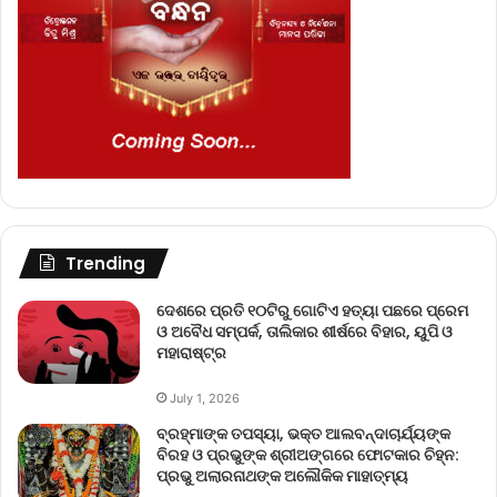
Trending
ଦେଶରେ ପ୍ରତି ୧୦ଟିରୁ ଗୋଟିଏ ହତ୍ୟା ପଛରେ ପ୍ରେମ
ଓ ଅବୈଧ ସମ୍ପର୍କ, ତାଲିକାର ଶୀର୍ଷରେ ବିହାର, ୟୁପି ଓ
ମହାରାଷ୍ଟ୍ର
July 1, 2026
ବ୍ରହ୍ମାଙ୍କ ତପସ୍ୟା, ଭକ୍ତ ଆଲବନ୍ଦାଚାର୍ଯ୍ୟଙ୍କ
ବିରହ ଓ ପ୍ରଭୁଙ୍କ ଶ୍ରୀଅଙ୍ଗରେ ଫୋଟକାର ଚିହ୍ନ:
ପ୍ରଭୁ ଅଲାରନାଥଙ୍କ ଅଲୌକିକ ମାହାତ୍ମ୍ୟ