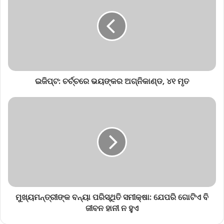
ଇଜିପ୍ଟ: ଚର୍ଚ୍ଚରେ ଭୟଙ୍କର ଅଗ୍ନିକାଣ୍ଡ, ୪୧ ମୃତ
ମୁଖ୍ୟମନ୍ତ୍ରୀଙ୍କ ବନ୍ୟା ପରିସ୍ଥିତି ସମୀକ୍ଷା: ଯେପରି ଗୋଟିଏ ବି
ଜୀବନ ହାନୀ ନ ହୁଏ