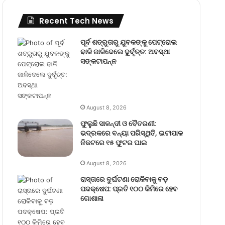
Recent Tech News
ପୂର୍ବ ଶତ୍ରୁତାରୁ ଯୁବକଙ୍କୁ ପେଟ୍ରୋଲ
ଢାଳି ଜାଳିଦେଲେ ଦୁର୍ବୃତ୍ତ: ଅବସ୍ଥା
ସଙ୍କଟାପନ୍ନ
August 8, 2026
ଫୁଲୁଛି ସାଳନ୍ଦୀ ଓ ବୈତରଣୀ:
ଭଦ୍ରକରେ ବନ୍ୟା ପରିସ୍ଥିତି, ଇଟାପାଳ
ନିକଟରେ ୧୫ ଫୁଟର ଘାଇ
August 8, 2026
ରାସ୍ତାରେ ଦୁର୍ଘଟଣା ରୋକିବାକୁ ବଡ଼
ପଦକ୍ଷେପ: ପ୍ରତି ୧୦୦ କିମିରେ ହେବ
ଗୋଶାଳା