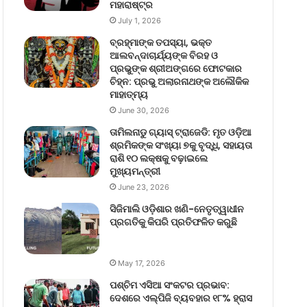
ମହାରାଷ୍ଟ୍ର
July 1, 2026
ବ୍ରହ୍ମାଙ୍କ ତପସ୍ୟା, ଭକ୍ତ
ଆଲବନ୍ଦାଚାର୍ଯ୍ୟଙ୍କ ବିରହ ଓ
ପ୍ରଭୁଙ୍କ ଶ୍ରୀଅଙ୍ଗରେ ଫୋଟକାର
ଚିହ୍ନ: ପ୍ରଭୁ ଅଲାରନାଥଙ୍କ ଅଲୌକିକ
ମାହାତ୍ମ୍ୟ
June 30, 2026
ତାମିଲନାଡୁ ଗ୍ୟାସ୍ ଟ୍ରାଜେଡି: ମୃତ ଓଡ଼ିଆ
ଶ୍ରମିକଙ୍କ ସଂଖ୍ୟା ୭କୁ ବୃଦ୍ଧି, ସହାୟତା
ରାଶି ୧୦ ଲକ୍ଷକୁ ବଢ଼ାଇଲେ
ମୁଖ୍ୟମନ୍ତ୍ରୀ
June 23, 2026
ସିଜିମାଲି ଓଡ଼ିଶାର ଖଣି-ନେତୃତ୍ୱାଧୀନ
ପ୍ରଗତିକୁ କିପରି ପ୍ରତିଫଳିତ କରୁଛି
May 17, 2026
ପଶ୍ଚିମ ଏସିଆ ସଂକଟର ପ୍ରଭାବ:
ଦେଶରେ ଏଲ୍‌ପିଜି ବ୍ୟବହାର ୧୮% ହ୍ରାସ