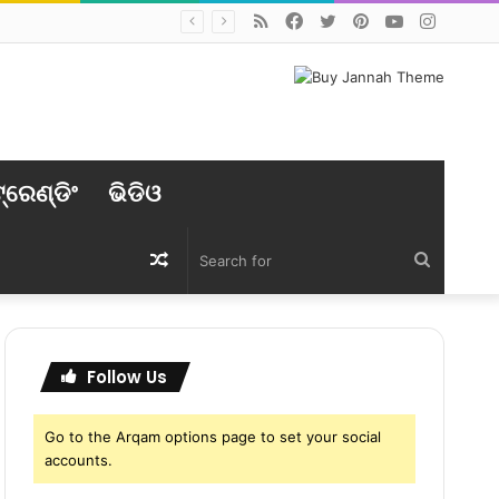
RSS
Facebook
Twitter
Pinterest
YouTube
Instag
୍ରେଣ୍ଡିଂ
ଭିଡିଓ
Random
Search
Article
for
Follow Us
Go to the Arqam options page to set your social
accounts.