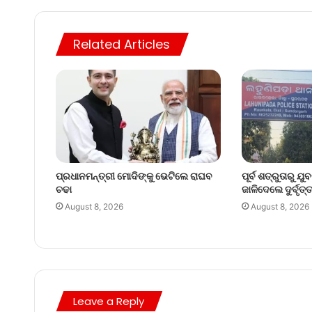
Related Articles
ପ୍ରଧାନମନ୍ତ୍ରୀ ମୋଦିଙ୍କୁ ଭେଟିଲେ ରାଘବ
ପୂର୍ବ ଶତ୍ରୁତାରୁ ଯ
ଚଢା
ଜାଳିଦେଲେ ଦୁର୍ବୃତ
August 8, 2026
August 8, 2026
Leave a Reply