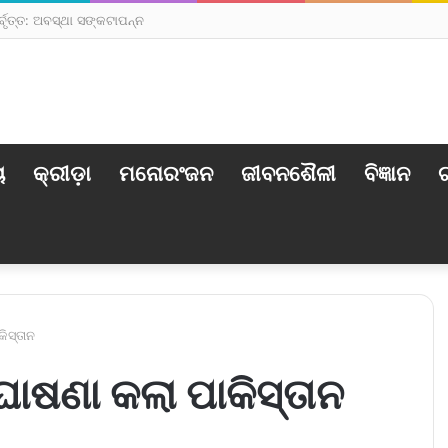
ର୍ବୃତ୍ତ: ଅବସ୍ଥା ସଙ୍କଟାପନ୍ନ
ୟ
କ୍ରୀଡ଼ା
ମନୋରଂଜନ
ଜୀବନଶୈଳୀ
ବିଜ୍ଞାନ
ଟ
ିସ୍ତାନ
ଘୋଷଣା କଲା ପାକିସ୍ତାନ