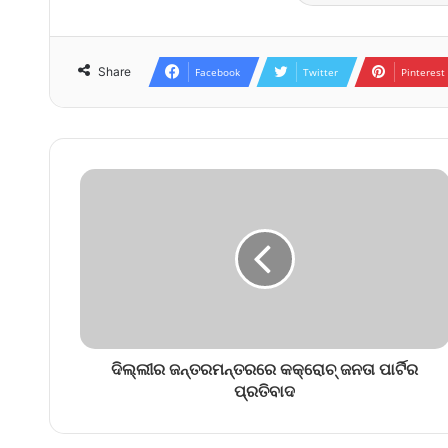
Share
Facebook
Twitter
Pinterest
ଦିଲ୍ଲୀର ଜନ୍ତରମନ୍ତରରେ କକ୍ରୋଚ୍ ଜନତା ପାର୍ଟିର
ପ୍ରତିବାଦ