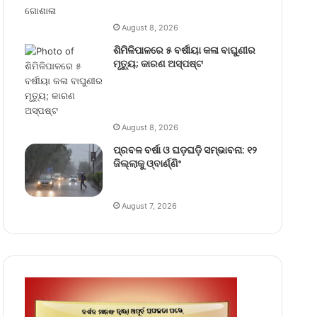
August 8, 2026
ଶିମିଳିପାଳରେ ୫ ବର୍ଷୀୟା କଳା ବାଘୁଣୀର
ମୃତ୍ୟୁ; କାରଣ ଅସ୍ପଷ୍ଟ
August 8, 2026
ପ୍ରବଳ ବର୍ଷା ଓ ଘଡ଼ଘଡ଼ି ସମ୍ଭାବନା: ୧୨
ଜିଲ୍ଲାକୁ ଓ୍ବାର୍ଣ୍ଣିଂ
August 7, 2026