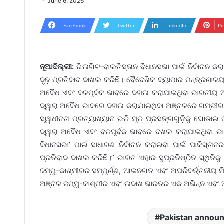
June 6, 2026
Facebook
Twitter
LinkedIn
Pi
ନୂଆଦିଲ୍ଲୀ:
ଗିଲଗିଟ-ବାଲତିସ୍ତାନ ବିଧାନସଭା ପାଇଁ ନିର୍ବାଚନ 
ଦୃଢ଼ ପ୍ରତିବାଦ ଦାଖଲ କରିଛି। ବୈଦେଶିକ ବ୍ୟାପାର ମନ୍ତ୍ରଣାଳୟ
ଅବୈଧ ଏବଂ ବଳପୂର୍ବକ ଭାବରେ ଦଖଲ କରାଯାଇଥିବା ଭାରତୀୟ ଅଞ
ଦ୍ୱାରା ଅବୈଧ ଭାବରେ ଦଖଲ କରାଯାଇଥିବା ଅଞ୍ଚଳରେ ଗମ୍ଭୀର
ସ୍ୱାଧୀନତା ପ୍ରତ୍ୟାଖ୍ୟାନ ଭଳି ମୂଳ ପ୍ରସଙ୍ଗଗୁଡ଼ିକୁ ଘୋଡାଇ ପ
ଦ୍ୱାରା ଅବୈଧ ଏବଂ ବଳପୂର୍ବକ ଭାବରେ ଦଖଲ କରାଯାଇଥିବା ଭା
ବିଧାନସଭା’ ପାଇଁ ସାଧାରଣ ନିର୍ବାଚନ କରାଇବା ପାଇଁ ପାକିସ୍ତ
ପ୍ରତିବାଦ ଦାଖଲ କରିଛି।” ଭାରତ ଏହାର ସୁପ୍ରତିଷ୍ଠିତ ସ୍ଥିତିକ
ଜମ୍ମୁ-କାଶ୍ମୀରର ସମ୍ପୂର୍ଣ୍ଣ, ଆଇନଗତ ଏବଂ ଅପରିବର୍ତ୍ତନୀୟ 
ଅଞ୍ଚଳ ଜମ୍ମୁ-କାଶ୍ମୀର ଏବଂ ଲଦାଖ ଭାରତର ଏକ ଅଭିନ୍ନ ଏବଂ 
Pakistan announ