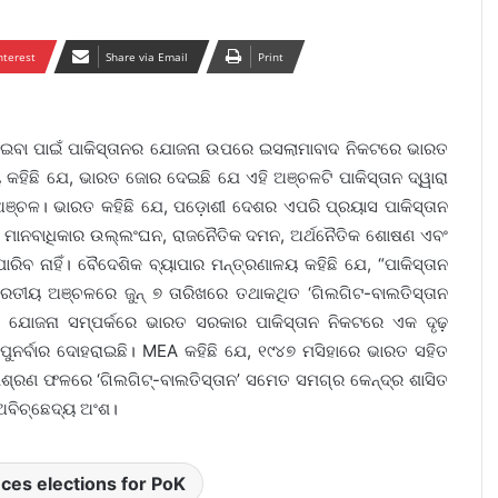
nterest
Share via Email
Print
କରାଇବା ପାଇଁ ପାକିସ୍ତାନର ଯୋଜନା ଉପରେ ଇସଲାମାବାଦ ନିକଟରେ ଭାରତ
 କହିଛି ଯେ, ଭାରତ ଜୋର ଦେଇଛି ଯେ ଏହି ଅଞ୍ଚଳଟି ପାକିସ୍ତାନ ଦ୍ୱାରା
୍ଚଳ। ଭାରତ କହିଛି ଯେ, ପଡ଼ୋଶୀ ଦେଶର ଏପରି ପ୍ରୟାସ ପାକିସ୍ତାନ
 ମାନବାଧିକାର ଉଲ୍ଲଂଘନ, ରାଜନୈତିକ ଦମନ, ଅର୍ଥନୈତିକ ଶୋଷଣ ଏବଂ
ାରିବ ନାହିଁ। ବୈଦେଶିକ ବ୍ୟାପାର ମନ୍ତ୍ରଣାଳୟ କହିଛି ଯେ, “ପାକିସ୍ତାନ
ରତୀୟ ଅଞ୍ଚଳରେ ଜୁନ୍ ୭ ତାରିଖରେ ତଥାକଥିତ ‘ଗିଲଗିଟ-ବାଲତିସ୍ତାନ
ାନର ଯୋଜନା ସମ୍ପର୍କରେ ଭାରତ ସରକାର ପାକିସ୍ତାନ ନିକଟରେ ଏକ ଦୃଢ଼
ୁ ପୁନର୍ବାର ଦୋହରାଇଛି। MEA କହିଛି ଯେ, ୧୯୪୭ ମସିହାରେ ଭାରତ ସହିତ
ମିଶ୍ରଣ ଫଳରେ ‘ଗିଲଗିଟ୍-ବାଲତିସ୍ତାନ’ ସମେତ ସମଗ୍ର କେନ୍ଦ୍ର ଶାସିତ
ଅବିଚ୍ଛେଦ୍ୟ ଅଂଶ।
ces elections for PoK