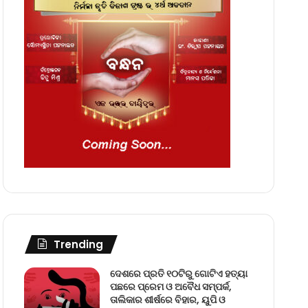
Trending
ଦେଶରେ ପ୍ରତି ୧୦ଟିରୁ ଗୋଟିଏ ହତ୍ୟା
ପଛରେ ପ୍ରେମ ଓ ଅବୈଧ ସମ୍ପର୍କ,
ତାଲିକାର ଶୀର୍ଷରେ ବିହାର, ୟୁପି ଓ