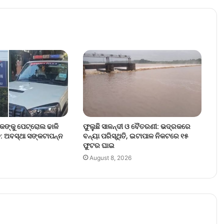
ୁବକଙ୍କୁ ପେଟ୍ରୋଲ ଢାଳି
ଫୁଲୁଛି ସାଳନ୍ଦୀ ଓ ବୈତରଣୀ: ଭଦ୍ରକରେ
୍ତ: ଅବସ୍ଥା ସଙ୍କଟାପନ୍ନ
ବନ୍ୟା ପରିସ୍ଥିତି, ଇଟାପାଳ ନିକଟରେ ୧୫
ଫୁଟର ଘାଇ
August 8, 2026