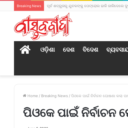
ପୂର୍ବ ଶତ୍ରୁତାରୁ ଯୁବକଙ୍କୁ ପେଟ୍ରୋଲ ଢାଳି ଜାଳିଦେଲେ ଦୁ
Breaking News
HOME
ଓଡ଼ିଶା
ଦେଶ
ବିଦେଶ
ବ୍ୟବସା
Home
/
Breaking News
/
ପିଓକେ ପାଇଁ ନିର୍ବାଚନ ଘୋଷଣା କଲା ପାକ
ପିଓକେ ପାଇଁ ନିର୍ବାଚନ 