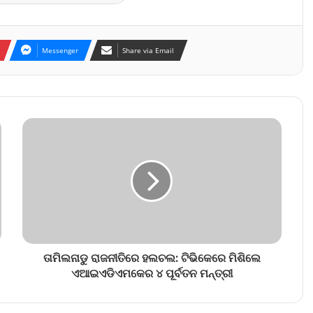
Messenger
Share via Email
ତାମିଲନାଡୁ ରାଜନୀତିରେ ହଲଚଲ: ଟିଭିକେରେ ମିଶିଲେ
ଏଆଇଏଡିଏମକେର ୪ ପୂର୍ବତନ ମନ୍ତ୍ରୀ