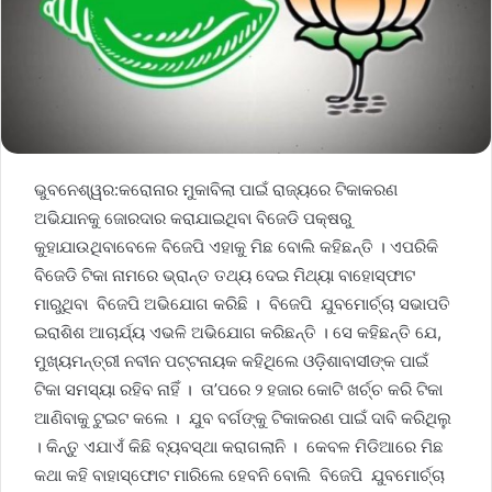
ଭୁବନେଶ୍ୱର:କରୋନାର ମୁକାବିଲା ପାଇଁ ରାଜ୍ୟରେ ଟିକାକରଣ
ଅଭିଯାନକୁ ଜୋରଦାର କରାଯାଇଥିବା ବିଜେଡି ପକ୍ଷରୁ
କୁହାଯାଉଥିବାବେଳେ ବିଜେପି ଏହାକୁ ମିଛ ବୋଲି କହିଛନ୍ତି । ଏପରିକି
ବିଜେଡି ଟିକା ନାମରେ ଭ୍ରାନ୍ତ ତଥ୍ୟ ଦେଇ ମିଥ୍ୟା ବାହୋସ୍ଫାଟ
ମାରୁଥିବା ବିଜେପି ଅଭିଯୋଗ କରିଛି । ବିଜେପି ଯୁବମୋର୍ଚ୍ଚା ସଭାପତି
ଇରାଶିଶ ଆଚାର୍ଯ୍ୟ ଏଭଳି ଅଭିଯୋଗ କରିଛନ୍ତି । ସେ କହିଛନ୍ତି ଯେ,
ମୁଖ୍ୟମନ୍ତ୍ରୀ ନବୀନ ପଟ୍ଟନାୟକ କହିଥିଲେ ଓଡ଼ିଶାବାସୀଙ୍କ ପାଇଁ
ଟିକା ସମସ୍ୟା ରହିବ ନାହିଁ । ତା’ପରେ ୨ ହଜାର କୋଟି ଖର୍ଚ୍ଚ କରି ଟିକା
ଆଣିବାକୁ ଟୁଇଟ କଲେ । ଯୁବ ବର୍ଗଙ୍କୁ ଟିକାକରଣ ପାଇଁ ଦାବି କରିଥିଲୁ
। କିନ୍ତୁ ଏଯାଏଁ କିଛି ବ୍ୟବସ୍ଥା କରାଗଲାନି । କେବଳ ମିଡିଆରେ ମିଛ
କଥା କହି ବାହାସ୍ଫୋଟ ମାରିଲେ ହେବନି ବୋଲି ବିଜେପି ଯୁବମୋର୍ଚ୍ଚା