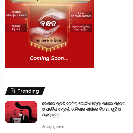
Trending
ଦେଶରେ ପ୍ରତି ୧୦ଟିରୁ ଗୋଟିଏ ହତ୍ୟା ପଛରେ ପ୍ରେମ
ଓ ଅବୈଧ ସମ୍ପର୍କ, ତାଲିକାର ଶୀର୍ଷରେ ବିହାର, ୟୁପି ଓ
ମହାରାଷ୍ଟ୍ର
July 1, 2026