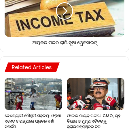
ଆୟକର ପଇଠ ଲାଗି ନୂଆ ୱେବସାଇଟ୍‌
Related Articles
ଦେଶବ୍ୟାପୀ ମୌସୁମୀ ସକ୍ରିୟ: ଓଡ଼ିଶା
ଫାଇଲ ଗାୟବ ଘଟଣା: CMO, ଗୃହ
ସମେତ ୪ ରାଜ୍ୟରେ ପ୍ରବଳ ବର୍ଷା
ବିଭାଗ ଓ ମୁଖ୍ୟ ସଚିବଙ୍କୁ
ସତର୍କତା
କ୍ରାଇମବ୍ରାଞ୍ଚର ଚିଠି