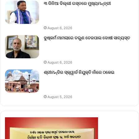
୩ ଦିନିଆ ଦିଲ୍ଲୀ ଗସ୍ତରେ ମୁଖ୍ୟମନ୍ତ୍ରୀ
August 6, 2026
ଦୁଷ୍କର୍ମ ମାମଲାରେ ତରୁଣ ତେଜପାଲ ଦୋଷୀ ସାବ୍ୟସ୍ତ
August 6, 2026
ଶ୍ରୀମନ୍ଦିର ସ୍କ୍ୱାର୍ଡ ନିଯୁକ୍ତି ନାଁରେ ଠକେଇ
August 5, 2026