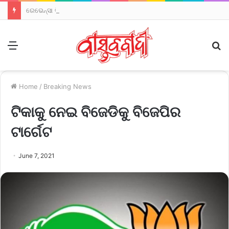
ରେଭେନ୍ସା ବିଶ୍ୱବିଦ୍ୟାଳୟରେ ବିଧାୟକ ଓ ଟିଚର୍ସ ଆସୋସିଏସନ୍‌ଙ୍କ ମଧ୍ୟରେ ବିବାଦ ନୂଆ ମୋଡ଼
Menu
S
fo
Home
/
Breaking News
ଟିକାକୁ ନେଇ ବିଜେଡିକୁ ବିଜେପିର
ଟାର୍ଗେଟ
June 7, 2021