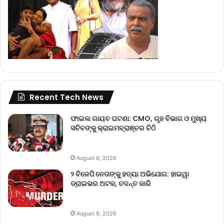
Recent Tech News
ଫାଇଲ ଗାୟବ ଘଟଣା: CMO, ଗୃହ ବିଭାଗ ଓ ମୁଖ୍ୟ
ସଚିବଙ୍କୁ କ୍ରାଇମବ୍ରାଞ୍ଚର ଚିଠି
August 6, 2026
୨ ବିଜେପି ନେତାଙ୍କୁ ହତ୍ୟା ଅଭିଯୋଗ: ହାଇୱା
ଡ୍ରାଇଭର ଅଟକ, ତଦନ୍ତ ଜାରି
August 6, 2026