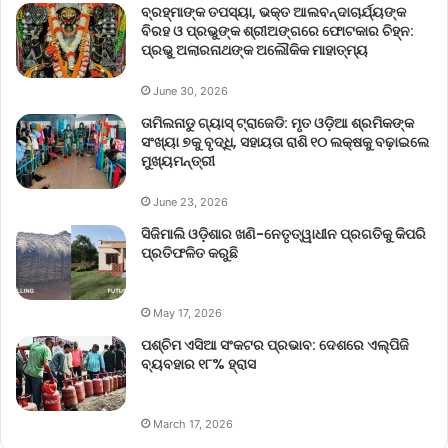
ବ୍ରହ୍ମାଙ୍କ ତପସ୍ୟା, ଭକ୍ତ ଆଲବନ୍ଦାଚାର୍ଯ୍ୟଙ୍କ
ବିରହ ଓ ପ୍ରଭୁଙ୍କ ଶ୍ରୀଅଙ୍ଗରେ ଫୋଟକାର ଚିହ୍ନ:
ପ୍ରଭୁ ଅଲାରନାଥଙ୍କ ଅଲୌକିକ ମାହାତ୍ମ୍ୟ
June 30, 2026
ତାମିଲନାଡୁ ଗ୍ୟାସ୍ ଟ୍ରାଜେଡି: ମୃତ ଓଡ଼ିଆ ଶ୍ରମିକଙ୍କ
ସଂଖ୍ୟା ୭କୁ ବୃଦ୍ଧି, ସହାୟତା ରାଶି ୧୦ ଲକ୍ଷକୁ ବଢ଼ାଇଲେ
ମୁଖ୍ୟମନ୍ତ୍ରୀ
June 23, 2026
ସିଜିମାଲି ଓଡ଼ିଶାର ଖଣି-ନେତୃତ୍ୱାଧୀନ ପ୍ରଗତିକୁ କିପରି
ପ୍ରତିଫଳିତ କରୁଛି
May 17, 2026
ପଶ୍ଚିମ ଏସିଆ ସଂକଟର ପ୍ରଭାବ: ଦେଶରେ ଏଲ୍‌ପିଜି
ବ୍ୟବହାର ୧୮% ହ୍ରାସ
March 17, 2026