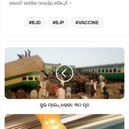
ସଭାପତି ଇରାଶିଶ ଆଚାର୍ଯ୍ୟ କହିଛନ୍ତି ।
BJD
BJP
VACCINE
ଦୁଇ ଟ୍ରେନ୍‌ ଧକ୍କା; ୩୦ ମୃତ