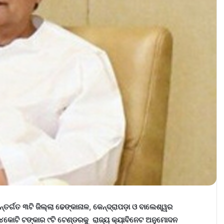
ତର୍ଗତ ୩ଟି ଜିଲ୍ଲା ଢେଙ୍କାନାଳ, କେନ୍ଦ୍ରାପଡ଼ା ଓ ବାଲେଶ୍ୱର
କୋଟି ଟଙ୍କାର ୯ଟି ଟେଣ୍ଡରକୁ ରାଜ୍ୟ କ୍ୟାବିନେଟ ଅନୁମୋଦନ