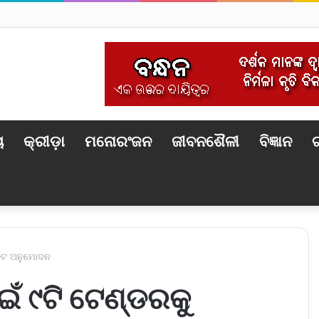
ୟ
କ୍ରୀଡ଼ା
ମନୋରଂଜନ
ଜୀବନଶୈଳୀ
ବିଜ୍ଞାନ
ଟ
ନେଟ ଅନୁମୋଦନ
ଁ ୯ଟି ଟେଣ୍ଡରକୁ