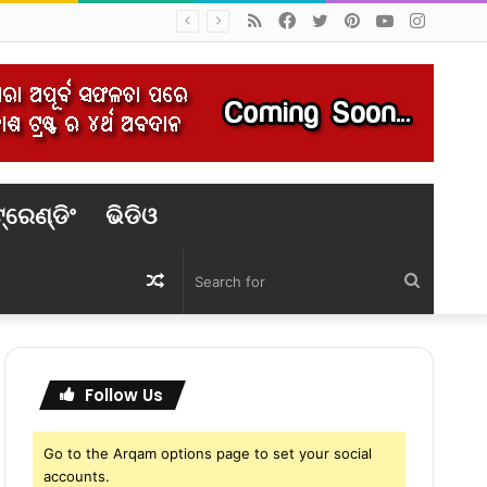
RSS
Facebook
Twitter
Pinterest
YouTube
Instag
୍ରେଣ୍ଡିଂ
ଭିଡିଓ
Random
Search
Article
for
Follow Us
Go to the Arqam options page to set your social
accounts.