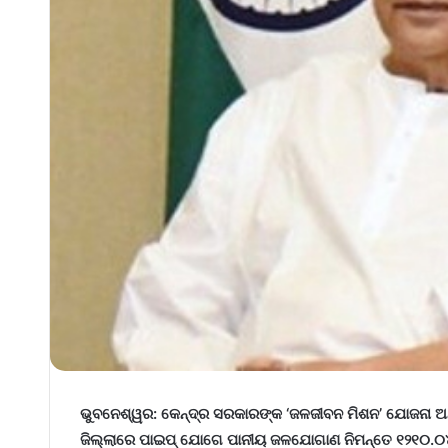
ଭୁବନେଶ୍ୱର: କେନ୍ଦ୍ର ସରକାରଙ୍କ
‘ଜଳଜୀବନ ମିଶନ’ ଯୋଜନା ଅନ୍
ଜିଲ୍ଲାରେ ପାଇପ୍ ଯୋଗେ ପାନୀୟ ଜଳଯୋଗାଣ ନିମନ୍ତେ ୧୨୧୦.୦୪