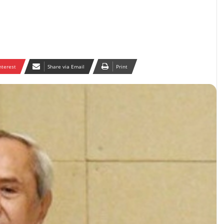
nterest
Share via Email
Print