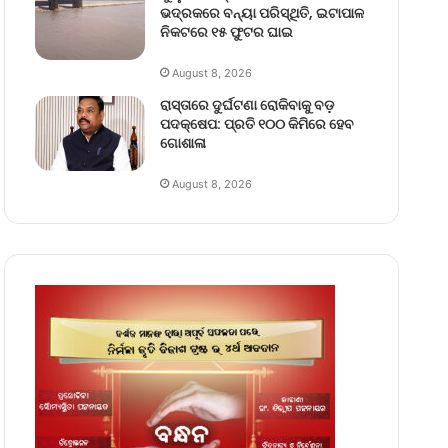
ଭଦ୍ରକରେ ବନ୍ୟା ପରିସ୍ଥିତି, ଇଟାପାଳ
ନିକଟରେ ୧୫ ଫୁଟର ଘାଇ
August 8, 2026
ରାସ୍ତାରେ ଦୁର୍ଘଟଣା ରୋକିବାକୁ ବଡ଼
ପଦକ୍ଷେପ: ପ୍ରତି ୧୦୦ କିମିରେ ହେବ
ଗୋଶାଳା
August 8, 2026