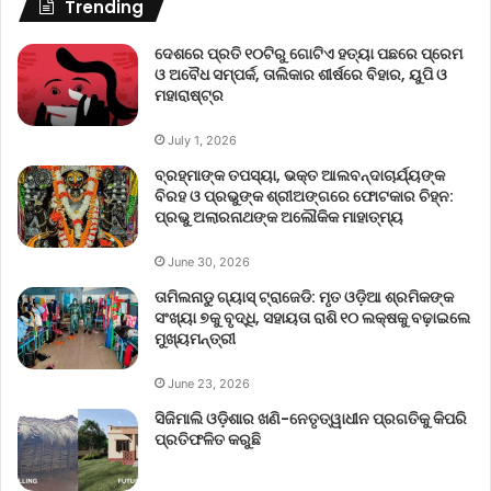
Trending
ଦେଶରେ ପ୍ରତି ୧୦ଟିରୁ ଗୋଟିଏ ହତ୍ୟା ପଛରେ ପ୍ରେମ
ଓ ଅବୈଧ ସମ୍ପର୍କ, ତାଲିକାର ଶୀର୍ଷରେ ବିହାର, ୟୁପି ଓ
ମହାରାଷ୍ଟ୍ର
July 1, 2026
ବ୍ରହ୍ମାଙ୍କ ତପସ୍ୟା, ଭକ୍ତ ଆଲବନ୍ଦାଚାର୍ଯ୍ୟଙ୍କ
ବିରହ ଓ ପ୍ରଭୁଙ୍କ ଶ୍ରୀଅଙ୍ଗରେ ଫୋଟକାର ଚିହ୍ନ:
ପ୍ରଭୁ ଅଲାରନାଥଙ୍କ ଅଲୌକିକ ମାହାତ୍ମ୍ୟ
June 30, 2026
ତାମିଲନାଡୁ ଗ୍ୟାସ୍ ଟ୍ରାଜେଡି: ମୃତ ଓଡ଼ିଆ ଶ୍ରମିକଙ୍କ
ସଂଖ୍ୟା ୭କୁ ବୃଦ୍ଧି, ସହାୟତା ରାଶି ୧୦ ଲକ୍ଷକୁ ବଢ଼ାଇଲେ
ମୁଖ୍ୟମନ୍ତ୍ରୀ
June 23, 2026
ସିଜିମାଲି ଓଡ଼ିଶାର ଖଣି-ନେତୃତ୍ୱାଧୀନ ପ୍ରଗତିକୁ କିପରି
ପ୍ରତିଫଳିତ କରୁଛି