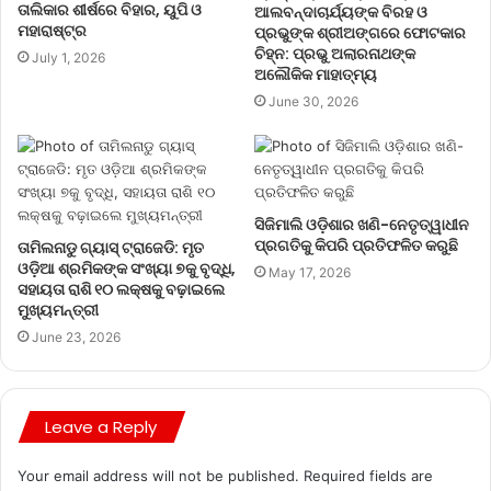
ତାଲିକାର ଶୀର୍ଷରେ ବିହାର, ୟୁପି ଓ
ଆଲବନ୍ଦାଚାର୍ଯ୍ୟଙ୍କ ବିରହ ଓ
ମହାରାଷ୍ଟ୍ର
ପ୍ରଭୁଙ୍କ ଶ୍ରୀଅଙ୍ଗରେ ଫୋଟକାର
ଚିହ୍ନ: ପ୍ରଭୁ ଅଲାରନାଥଙ୍କ
July 1, 2026
ଅଲୌକିକ ମାହାତ୍ମ୍ୟ
June 30, 2026
ସିଜିମାଲି ଓଡ଼ିଶାର ଖଣି-ନେତୃତ୍ୱାଧୀନ
ପ୍ରଗତିକୁ କିପରି ପ୍ରତିଫଳିତ କରୁଛି
ତାମିଲନାଡୁ ଗ୍ୟାସ୍ ଟ୍ରାଜେଡି: ମୃତ
ଓଡ଼ିଆ ଶ୍ରମିକଙ୍କ ସଂଖ୍ୟା ୭କୁ ବୃଦ୍ଧି,
May 17, 2026
ସହାୟତା ରାଶି ୧୦ ଲକ୍ଷକୁ ବଢ଼ାଇଲେ
ମୁଖ୍ୟମନ୍ତ୍ରୀ
June 23, 2026
Leave a Reply
Your email address will not be published.
Required fields are