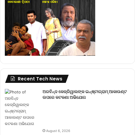
Recent Tech News
ଅରବିନ୍ଦ କେଜ୍ରିୱାଲଙ୍କ ଇନ୍‌ଷ୍ଟାଗ୍ରାମ୍ ଆକାଉଣ୍ଟ
ଉପରେ କଟକଣା ଅଭିଯୋଗ
August 6, 2026