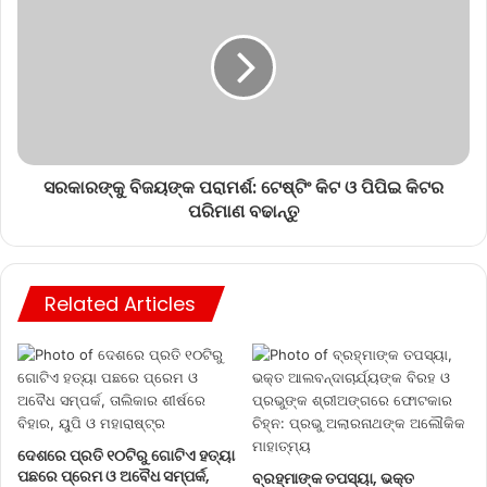
ସରକାରଙ୍କୁ ବିଜୟଙ୍କ ପରାମର୍ଶ: ଟେଷ୍ଟିଂ କିଟ ଓ ପିପିଇ କିଟର
ପରିମାଣ ବଢାନ୍ତୁ
Related Articles
ଦେଶରେ ପ୍ରତି ୧୦ଟିରୁ ଗୋଟିଏ ହତ୍ୟା
ପଛରେ ପ୍ରେମ ଓ ଅବୈଧ ସମ୍ପର୍କ,
ବ୍ରହ୍ମାଙ୍କ ତପସ୍ୟା, ଭକ୍ତ