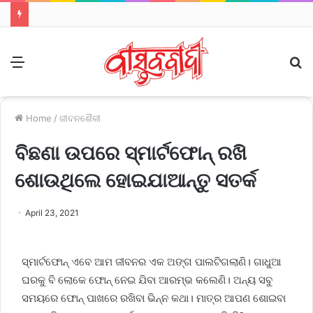
Menu
S
fo
Home
/
ଜୀବନଶୈଳୀ
ବିଛଣା ଉପରେ ସ୍ମାର୍ଟଫୋନ୍ ରଖି
ଶୋଉଥିଲେ ହୋଇଯାଆନ୍ତୁ ସତର୍କ
April 23, 2021
ସ୍ମାର୍ଟଫୋନ୍ ଏବେ ଆମ ଜୀବନର ଏକ ଅଙ୍ଗ ପାଲଟିଗଲାଣି। ଗାଧୁଆ
ଘରକୁ ବି ଲୋକେ ଫୋନ୍ ନେଇ ଯିବା ଆରମ୍ଭ କଲେଣି। ଅନ୍ୟ ସବୁ
ସମୟରେ ଫୋନ୍ ପାଖରେ ରଖିବା ଭିନ୍ନ କଥା। ମାତ୍ର ଆପଣ ଶୋଇବା