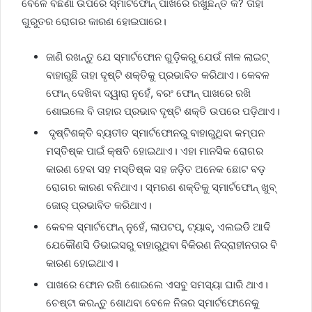
ବେଳେ ବିଛଣା ଉପରେ ସ୍ମାର୍ଟଫୋନ୍ ପାଖରେ ରଖୁଛନ୍ତି କି? ତାହା
ଗୁରୁତର ରୋଗର କାରଣ ହୋଇପାରେ।
ଜାଣି ରଖନ୍ତୁ ଯେ ସ୍ମାର୍ଟଫୋନ ଗୁଡ଼ିକରୁ ଯେଉଁ ନୀଳ ଲାଇଟ୍
ବାହାରୁଛି ତାହା ଦୃଷ୍ଟି ଶକ୍ତିକୁ ପ୍ରଭାବିତ କରିଥାଏ। କେବଳ
ଫୋନ୍ ଦେଖିବା ଦ୍ୱାରା ନୁହେଁ, ବରଂ ଫୋନ୍ ପାଖରେ ରଖି
ଶୋଇଲେ ବି ତାହାର ପ୍ରଭାବ ଦୃଷ୍ଟି ଶକ୍ତି ଉପରେ ପଡ଼ିଥାଏ।
ଦୃଷ୍ଟିଶକ୍ତି ବ୍ୟତୀତ ସ୍ମାର୍ଟଫୋନରୁ ବାହାରୁଥିବା କମ୍ପନ
ମସ୍ତିଷ୍କ ପାଇଁ କ୍ଷତି ହୋଇଥାଏ। ଏହା ମାନସିକ ରୋଗର
କାରଣ ହେବା ସହ ମସ୍ତିଷ୍କ ସହ ଜଡ଼ିତ ଅନେକ ଛୋଟ ବଡ଼
ରୋଗର କାରଣ ବନିଥାଏ। ସ୍ମରଣ ଶକ୍ତିକୁ ସ୍ମାର୍ଟଫୋନ୍ ଖୁବ୍
ଜୋର୍ ପ୍ରଭାବିତ କରିଥାଏ।
କେବଳ ସ୍ମାର୍ଟଫୋନ୍ ନୁହେଁ, ଲାପଟପ୍, ଟ୍ୟାବ୍, ଏଲଇଡି ଆଦି
ଯେକୌଣସି ଡିଭାଇସରୁ ବାହାରୁଥିବା ବିକିରଣ ନିଦ୍ରାହୀନତାର ବି
କାରଣ ହୋଇଥାଏ।
ପାଖରେ ଫୋନ ରଖି ଶୋଇଲେ ଏସବୁ ସମସ୍ୟା ଘାରି ଥାଏ।
ଚେଷ୍ଟା କରନ୍ତୁ ଶୋଥବା ବେଳେ ନିଜର ସ୍ମାର୍ଟଫୋନେକୁ