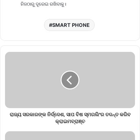
ନିଜଠାରୁ ଦୂରେଇ ରଖିବାକୁ।
SMART PHONE
ରାଜ୍ୟ ସରକାରଙ୍କ ନିର୍ଦ୍ଦେଶ, ସାପ ବିଷ ସ୍ମଗଲିଂର ତଦନ୍ତ କରିବ
କ୍ରାଇମବ୍ରାଞ୍ଚ