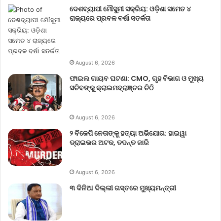
ଦେଶବ୍ୟାପୀ ମୌସୁମୀ ସକ୍ରିୟ: ଓଡ଼ିଶା ସମେତ ୪
ରାଜ୍ୟରେ ପ୍ରବଳ ବର୍ଷା ସତର୍କତା
August 6, 2026
ଫାଇଲ ଗାୟବ ଘଟଣା: CMO, ଗୃହ ବିଭାଗ ଓ ମୁଖ୍ୟ
ସଚିବଙ୍କୁ କ୍ରାଇମବ୍ରାଞ୍ଚର ଚିଠି
August 6, 2026
୨ ବିଜେପି ନେତାଙ୍କୁ ହତ୍ୟା ଅଭିଯୋଗ: ହାଇୱା
ଡ୍ରାଇଭର ଅଟକ, ତଦନ୍ତ ଜାରି
August 6, 2026
୩ ଦିନିଆ ଦିଲ୍ଲୀ ଗସ୍ତରେ ମୁଖ୍ୟମନ୍ତ୍ରୀ