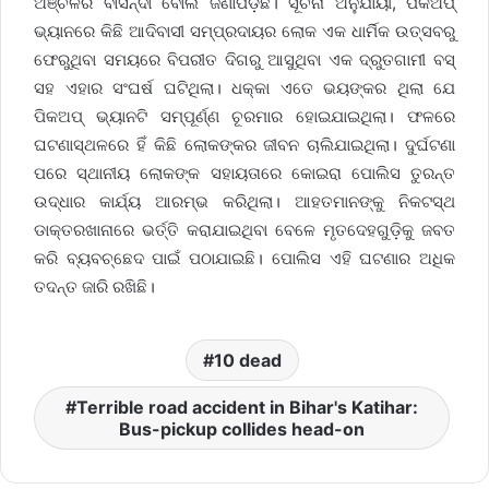
ଅଞ୍ଚଳର ବାସିନ୍ଦା ବୋଲି ଜଣାପଡ଼ିଛି। ସୂଚନା ଅନୁଯାୟୀ, ପିକଅପ୍
ଭ୍ୟାନରେ କିଛି ଆଦିବାସୀ ସମ୍ପ୍ରଦାୟର ଲୋକ ଏକ ଧାର୍ମିକ ଉତ୍ସବରୁ
ଫେରୁଥିବା ସମୟରେ ବିପରୀତ ଦିଗରୁ ଆସୁଥିବା ଏକ ଦ୍ରୁତଗାମୀ ବସ୍
ସହ ଏହାର ସଂଘର୍ଷ ଘଟିଥିଲା। ଧକ୍କା ଏତେ ଭୟଙ୍କର ଥିଲା ଯେ
ପିକଅପ୍ ଭ୍ୟାନଟି ସମ୍ପୂର୍ଣ୍ଣ ଚୂରମାର ହୋଇଯାଇଥିଲା। ଫଳରେ
ଘଟଣାସ୍ଥଳରେ ହିଁ କିଛି ଲୋକଙ୍କର ଜୀବନ ଚାଲିଯାଇଥିଲା। ଦୁର୍ଘଟଣା
ପରେ ସ୍ଥାନୀୟ ଲୋକଙ୍କ ସହାୟତାରେ କୋଇରା ପୋଲିସ ତୁରନ୍ତ
ଉଦ୍ଧାର କାର୍ଯ୍ୟ ଆରମ୍ଭ କରିଥିଲା। ଆହତମାନଙ୍କୁ ନିକଟସ୍ଥ
ଡାକ୍ତରଖାନାରେ ଭର୍ତ୍ତି କରାଯାଇଥିବା ବେଳେ ମୃତଦେହଗୁଡ଼ିକୁ ଜବତ
କରି ବ୍ୟବଚ୍ଛେଦ ପାଇଁ ପଠାଯାଇଛି। ପୋଲିସ ଏହି ଘଟଣାର ଅଧିକ
ତଦନ୍ତ ଜାରି ରଖିଛି।
10 dead
Terrible road accident in Bihar's Katihar:
Bus-pickup collides head-on