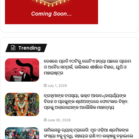
Trending
ଦେଶରେ ପ୍ରତି ୧୦ଟିରୁ ଗୋଟିଏ ହତ୍ୟା ପଛରେ ପ୍ରେମ
ଓ ଅବୈଧ ସମ୍ପର୍କ, ତାଲିକାର ଶୀର୍ଷରେ ବିହାର, ୟୁପି ଓ
ମହାରାଷ୍ଟ୍ର
July 1, 2026
ବ୍ରହ୍ମାଙ୍କ ତପସ୍ୟା, ଭକ୍ତ ଆଲବନ୍ଦାଚାର୍ଯ୍ୟଙ୍କ
ବିରହ ଓ ପ୍ରଭୁଙ୍କ ଶ୍ରୀଅଙ୍ଗରେ ଫୋଟକାର ଚିହ୍ନ:
ପ୍ରଭୁ ଅଲାରନାଥଙ୍କ ଅଲୌକିକ ମାହାତ୍ମ୍ୟ
June 30, 2026
ତାମିଲନାଡୁ ଗ୍ୟାସ୍ ଟ୍ରାଜେଡି: ମୃତ ଓଡ଼ିଆ ଶ୍ରମିକଙ୍କ
ସଂଖ୍ୟା ୭କୁ ବୃଦ୍ଧି, ସହାୟତା ରାଶି ୧୦ ଲକ୍ଷକୁ ବଢ଼ାଇଲେ