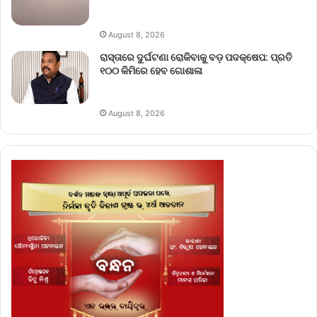
August 8, 2026
ରାସ୍ତାରେ ଦୁର୍ଘଟଣା ରୋକିବାକୁ ବଡ଼ ପଦକ୍ଷେପ: ପ୍ରତି
୧୦୦ କିମିରେ ହେବ ଗୋଶାଳା
August 8, 2026