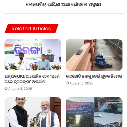
ଲୋକପ୍ରିୟ ଗାୟିକା ଆଶା ଭୋଁସଲେ ଅସୁସ୍ଥ
Related Articles
ରାଜ୍ୟବ୍ୟାପୀ ଆୟୋଜିତ ହେବ ‘ଘରେ
କାଠଯୋଡି ନଦୀକୁ ଡେଇଁ ଯୁବକ ନିଖୋଜ
ଘରେ ତ୍ରିରଙ୍ଗା’ ଅଭିଯାନ
August 8, 2026
August 8, 2026