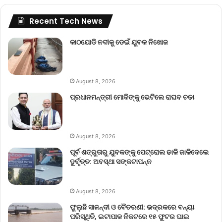
Recent Tech News
କାଠଯୋଡି ନଦୀକୁ ଡେଇଁ ଯୁବକ ନିଖୋଜ
August 8, 2026
ପ୍ରଧାନମନ୍ତ୍ରୀ ମୋଦିଙ୍କୁ ଭେଟିଲେ ରାଘବ ଚଢା
August 8, 2026
ପୂର୍ବ ଶତ୍ରୁତାରୁ ଯୁବକଙ୍କୁ ପେଟ୍ରୋଲ ଢାଳି ଜାଳିଦେଲେ
ଦୁର୍ବୃତ୍ତ: ଅବସ୍ଥା ସଙ୍କଟାପନ୍ନ
August 8, 2026
ଫୁଲୁଛି ସାଳନ୍ଦୀ ଓ ବୈତରଣୀ: ଭଦ୍ରକରେ ବନ୍ୟା
ପରିସ୍ଥିତି, ଇଟାପାଳ ନିକଟରେ ୧୫ ଫୁଟର ଘାଇ