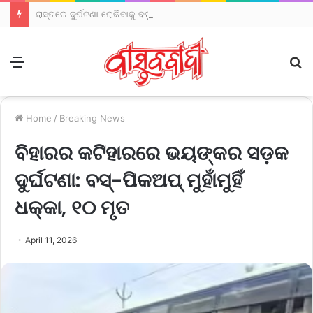
ରାସ୍ତାରେ ଦୁର୍ଘଟଣା ରୋକିବାକୁ ବଡ଼ ପଦକ୍ଷେପ: ପ୍ରତି ୧୦୦ କିମିରେ ହେବ ଗୋଶାଳା
Menu
S
fo
Home
/
Breaking News
ବିହାରର କଟିହାରରେ ଭୟଙ୍କର ସଡ଼କ
ଦୁର୍ଘଟଣା: ବସ୍-ପିକଅପ୍ ମୁହାଁମୁହିଁ
ଧକ୍କା, ୧୦ ମୃତ
April 11, 2026