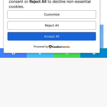
consent or
Reject All
to decline non-essential
cookies.
Customize
Reject All
Accept All
Powered by
Facebook
Twitter
WhatsApp
Telegram
Ba
to
to
bu