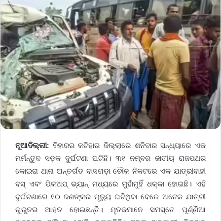
ନୂଆଦିଲ୍ଲୀ:
ବିହାରର କଟିହାର ଜିଲ୍ଲାରେ ଶନିବାର ସନ୍ଧ୍ୟାରେ ଏକ
ମର୍ମନ୍ତୁଦ ସଡ଼କ ଦୁର୍ଘଟଣା ଘଟିଛି। ୩୧ ନମ୍ବର ଜାତୀୟ ରାଜପଥର
କୋଇରା ଥାନା ଅନ୍ତର୍ଗତ ବାସଗଡ଼ା ଚୌକ ନିକଟରେ ଏକ ଯାତ୍ରୀବାହୀ
ବସ୍ ଏବଂ ପିକଅପ୍ ଭ୍ୟାନ୍ ମଧ୍ୟରେ ମୁହାଁମୁହିଁ ଧକ୍କା ହୋଇଛି। ଏହି
ଦୁର୍ଘଟଣାରେ ୧୦ ଜଣଙ୍କର ମୃତ୍ୟୁ ଘଟିଥିବା ବେଳେ ଅନେକ ଯାତ୍ରୀ
ଗୁରୁତର ଆହତ ହୋଇଛନ୍ତି। ମୃତକମାନେ ସମସ୍ତେ ପୂର୍ଣ୍ଣିଆ