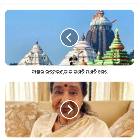
ବାହାର ରତ୍ନଭଣ୍ଡାର ଗଣତି ମଣତି ଶେଷ