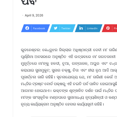
ପର୍ବ
April 9, 2026
Facebook
Twitter
LinkedIn
Pi
ଭୁବନେଶ୍ବର: କେନ୍ଦୁଝର ଜିଲ୍ଲାର ଅଧିଷ୍ଠାତ୍ରୀ ଦେବୀ ମା’ ତା
ପୂର୍ଣ୍ଣିମା ଅବସରରେ ଅନୁଷ୍ଠିତ ଏହି ଉତ୍ସବରେ ମା’ ଜଗତଜନନୀ ୭
ମୁହୂର୍ତ୍ତରେ ମା’ଙ୍କୁ ହଳଦୀ, ଚୂଆ, ଗଙ୍ଗାଜଳ, ଅଘୁର ଏବଂ ଚନ୍
କରାଯାଇ ସୁନାମୁକୁଟ, ସୁନାର ଚକ୍ଷୁ, ଚିତା ଏବଂ ହୀରା ନୁଥ ଆଦି
ପୂଜାର୍ଚ୍ଚନା ଜାରି ରହିଛି। ସୂଚନାଯୋଗ୍ୟ ଯେ, ମା’ ତାରିଣୀ କେ
ମନ୍ଦିର ଟ୍ରଷ୍ଟ ବୋର୍ଡ ପକ୍ଷରୁ ଏହି ଚଇତି ପର୍ବ ପାଳିତ ହୋଇଆସୁ
ଆଗମନ ହୋଇଥାଏ। ଭକ୍ତଙ୍କ ଶୃଙ୍ଖଳିତ ଦର୍ଶନ ପାଇଁ ମନ୍ଦିର ପ୍
ମା’ଙ୍କ ସାଂସ୍କୃତିକ ମଣ୍ଡପରେ ସୁନାମଧନ୍ୟ ନୃତ୍ୟଶିଳ୍ପୀ ଓ କଣ୍ଠ
ନୃତ୍ୟ କାର୍ଯ୍ୟକ୍ରମ ଅନୁଷ୍ଠିତ ହେବାର କାର୍ଯ୍ୟସୂଚୀ ରହିଛି।