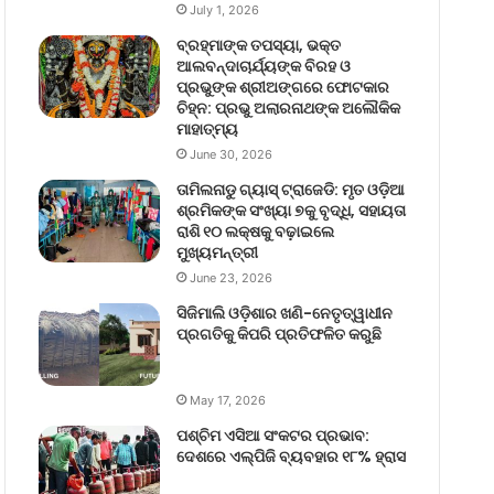
July 1, 2026
ବ୍ରହ୍ମାଙ୍କ ତପସ୍ୟା, ଭକ୍ତ
ଆଲବନ୍ଦାଚାର୍ଯ୍ୟଙ୍କ ବିରହ ଓ
ପ୍ରଭୁଙ୍କ ଶ୍ରୀଅଙ୍ଗରେ ଫୋଟକାର
ଚିହ୍ନ: ପ୍ରଭୁ ଅଲାରନାଥଙ୍କ ଅଲୌକିକ
ମାହାତ୍ମ୍ୟ
June 30, 2026
ତାମିଲନାଡୁ ଗ୍ୟାସ୍ ଟ୍ରାଜେଡି: ମୃତ ଓଡ଼ିଆ
ଶ୍ରମିକଙ୍କ ସଂଖ୍ୟା ୭କୁ ବୃଦ୍ଧି, ସହାୟତା
ରାଶି ୧୦ ଲକ୍ଷକୁ ବଢ଼ାଇଲେ
ମୁଖ୍ୟମନ୍ତ୍ରୀ
June 23, 2026
ସିଜିମାଲି ଓଡ଼ିଶାର ଖଣି-ନେତୃତ୍ୱାଧୀନ
ପ୍ରଗତିକୁ କିପରି ପ୍ରତିଫଳିତ କରୁଛି
May 17, 2026
ପଶ୍ଚିମ ଏସିଆ ସଂକଟର ପ୍ରଭାବ:
ଦେଶରେ ଏଲ୍‌ପିଜି ବ୍ୟବହାର ୧୮% ହ୍ରାସ