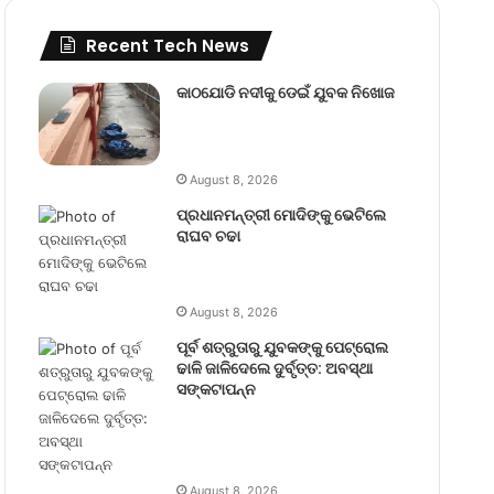
Recent Tech News
କାଠଯୋଡି ନଦୀକୁ ଡେଇଁ ଯୁବକ ନିଖୋଜ
August 8, 2026
ପ୍ରଧାନମନ୍ତ୍ରୀ ମୋଦିଙ୍କୁ ଭେଟିଲେ
ରାଘବ ଚଢା
August 8, 2026
ପୂର୍ବ ଶତ୍ରୁତାରୁ ଯୁବକଙ୍କୁ ପେଟ୍ରୋଲ
ଢାଳି ଜାଳିଦେଲେ ଦୁର୍ବୃତ୍ତ: ଅବସ୍ଥା
ସଙ୍କଟାପନ୍ନ
August 8, 2026