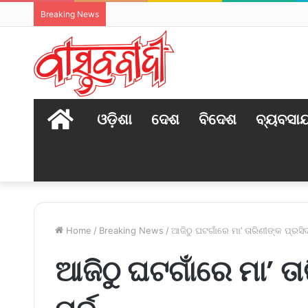
Breaking News
HOME
ଓଡ଼ିଶା
ଦେଶ
ବିଦେଶ
ବ୍ୟବସା
Home
/
Breaking News
/
ଆଜିଠୁ ଘଟଗାଁରେ ମା’ ତାରିଣୀଙ୍କ ପ୍ରସିଦ
ଆଜିଠୁ ଘଟଗାଁରେ ମା’ ତା