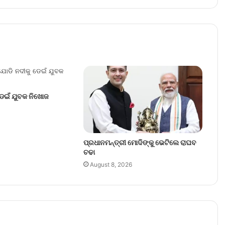
ଡେଇଁ ଯୁବକ ନିଖୋଜ
ପ୍ରଧାନମନ୍ତ୍ରୀ ମୋଦିଙ୍କୁ ଭେଟିଲେ ରାଘବ
ଚଢା
August 8, 2026