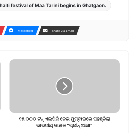
aiti festival of Maa Tarini begins in Ghatgaon.
Messenger
Share via Email
୧୫,୦୦୦ ଟନ୍ ଏଲପିଜି ନେଇ ମୁମ୍ବାଇରେ ପହଞ୍ଚିଲା
ଭାରତୀୟ ଜାହାଜ “ଗ୍ରୀନ୍ ଆଶା”