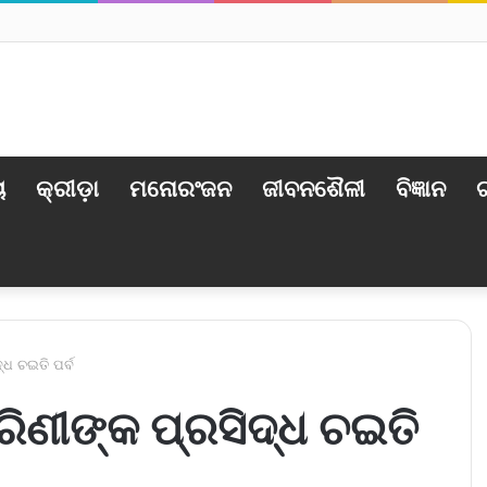
ୟ
କ୍ରୀଡ଼ା
ମନୋରଂଜନ
ଜୀବନଶୈଳୀ
ବିଜ୍ଞାନ
ଟ
୍ଧ ଚଇତି ପର୍ବ
ରିଣୀଙ୍କ ପ୍ରସିଦ୍ଧ ଚଇତି