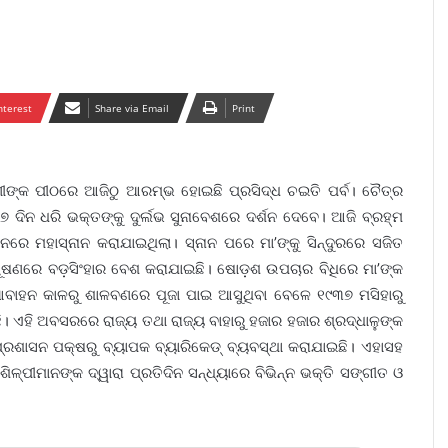
nterest
Share via Email
Print
ରିଣୀଙ୍କ ପୀଠରେ ଆଜିଠୁ ଆରମ୍ଭ ହୋଇଛି ପ୍ରସିଦ୍ଧ ଚଇତି ପର୍ବ। ଚୈତ୍ର
 ଦିନ ଧରି ଭକ୍ତଙ୍କୁ ଦୁର୍ଲଭ ସୁନାବେଶରେ ଦର୍ଶନ ଦେବେ। ଆଜି ବ୍ରହ୍ମ
ଦନରେ ମହାସ୍ନାନ କରାଯାଇଥିଲା। ସ୍ନାନ ପରେ ମା’ଙ୍କୁ ସିନ୍ଦୁରରେ ସଜିତ
 ଆଭୂଷଣରେ ବଡ଼ସିଂହାର ବେଶ କରାଯାଇଛି। ଷୋଡ଼ଶ ଉପଚାର ବିଧିରେ ମା’ଙ୍କ
ଉଁ ଆବାହନ କାଳରୁ ଶାଳବଣରେ ପୂଜା ପାଇ ଆସୁଥିବା ବେଳେ ୧୯୩୭ ମସିହାରୁ
ଛି। ଏହି ଅବସରରେ ରାଜ୍ୟ ତଥା ରାଜ୍ୟ ବାହାରୁ ହଜାର ହଜାର ଶ୍ରଦ୍ଧାଳୁଙ୍କ
ରଶାସନ ପକ୍ଷରୁ ବ୍ୟାପକ ବ୍ୟାରିକେଡ୍ ବ୍ୟବସ୍ଥା କରାଯାଇଛି। ଏହାସହ
ଶିଳ୍ପୀମାନଙ୍କ ଦ୍ୱାରା ପ୍ରତିଦିନ ସନ୍ଧ୍ୟାରେ ବିଭିନ୍ନ ଭକ୍ତି ସଙ୍ଗୀତ ଓ