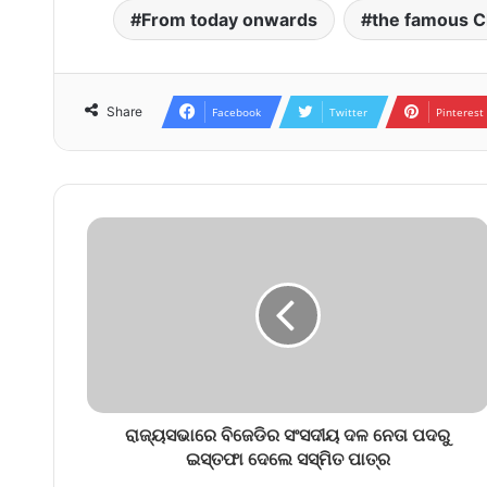
From today onwards
the famous Ch
Share
Facebook
Twitter
Pinterest
ରାଜ୍ୟସଭାରେ ବିଜେଡିର ସଂସଦୀୟ ଦଳ ନେତା ପଦରୁ
ଇସ୍ତଫା ଦେଲେ ସସ୍ମିତ ପାତ୍ର