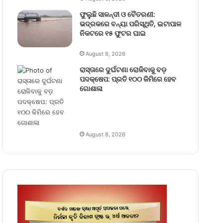
ଫୁଲୁଛି ସାଳନ୍ଦୀ ଓ ବୈତରଣୀ:
ଭଦ୍ରକରେ ବନ୍ୟା ପରିସ୍ଥିତି, ଇଟାପାଳ
ନିକଟରେ ୧୫ ଫୁଟର ଘାଇ
August 8, 2026
ରାସ୍ତାରେ ଦୁର୍ଘଟଣା ରୋକିବାକୁ ବଡ଼
ପଦକ୍ଷେପ: ପ୍ରତି ୧୦୦ କିମିରେ ହେବ
ଗୋଶାଳା
August 8, 2026