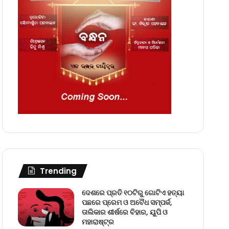
Trending
ଦେଶରେ ପ୍ରତି ୧୦ଟିରୁ ଗୋଟିଏ ହତ୍ୟା
ପଛରେ ପ୍ରେମ ଓ ଅବୈଧ ସମ୍ପର୍କ,
ତାଲିକାର ଶୀର୍ଷରେ ବିହାର, ୟୁପି ଓ
ମହାରାଷ୍ଟ୍ର