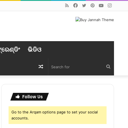
RSS
Facebook
Twitter
Pinterest
YouTube
Instag
୍ରେଣ୍ଡିଂ
ଭିଡିଓ
Random
Search
Article
for
Follow Us
Go to the Arqam options page to set your social
accounts.