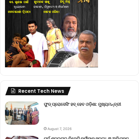
Recent Tech News
ଫୁଡ୍ ପ୍ରୋସେସିଂ ହବ୍ ହେବ ଓଡ଼ିଶା: ମୁଖ୍ୟମନ୍ତ୍ରୀ
August 7, 2026
ପୂର୍ବ ଶତ୍ରୁତାରୁ ବିଜେପି କର୍ମୀଙ୍କୁ ହତ୍ୟା; ୩ ଅଭିଯୁକ୍ତ