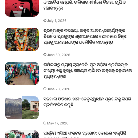
ଓ ଅବୈଧ ସମ୍ପର୍କ, ତାଲିକାର ଶୀର୍ଷରେ ବିହାର, ୟୁପି ଓ
ମହାରାଷ୍ଟ୍ର
July 1, 2026
ବ୍ରହ୍ମାଙ୍କ ତପସ୍ୟା, ଭକ୍ତ ଆଲବନ୍ଦାଚାର୍ଯ୍ୟଙ୍କ
ବିରହ ଓ ପ୍ରଭୁଙ୍କ ଶ୍ରୀଅଙ୍ଗରେ ଫୋଟକାର ଚିହ୍ନ:
ପ୍ରଭୁ ଅଲାରନାଥଙ୍କ ଅଲୌକିକ ମାହାତ୍ମ୍ୟ
June 30, 2026
ତାମିଲନାଡୁ ଗ୍ୟାସ୍ ଟ୍ରାଜେଡି: ମୃତ ଓଡ଼ିଆ ଶ୍ରମିକଙ୍କ
ସଂଖ୍ୟା ୭କୁ ବୃଦ୍ଧି, ସହାୟତା ରାଶି ୧୦ ଲକ୍ଷକୁ ବଢ଼ାଇଲେ
ମୁଖ୍ୟମନ୍ତ୍ରୀ
June 23, 2026
ସିଜିମାଲି ଓଡ଼ିଶାର ଖଣି-ନେତୃତ୍ୱାଧୀନ ପ୍ରଗତିକୁ କିପରି
ପ୍ରତିଫଳିତ କରୁଛି
May 17, 2026
ପଶ୍ଚିମ ଏସିଆ ସଂକଟର ପ୍ରଭାବ: ଦେଶରେ ଏଲ୍‌ପିଜି