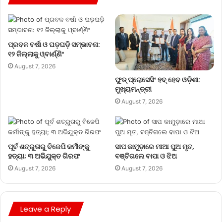
ପ୍ରବଳ ବର୍ଷା ଓ ଘଡ଼ଘଡ଼ି ସମ୍ଭାବନା:
୧୨ ଜିଲ୍ଲାକୁ ଓ୍ବାର୍ଣ୍ଣିଂ
August 7, 2026
ଫୁଡ୍ ପ୍ରୋସେସିଂ ହବ୍ ହେବ ଓଡ଼ିଶା:
ମୁଖ୍ୟମନ୍ତ୍ରୀ
August 7, 2026
ପୂର୍ବ ଶତ୍ରୁତାରୁ ବିଜେପି କର୍ମୀଙ୍କୁ
ସାପ କାମୁଡ଼ାରେ ମାଆ ପୁଅ ମୃତ,
ହତ୍ୟା; ୩ ଅଭିଯୁକ୍ତ ଗିରଫ
ବଞ୍ଚିଗଲେ ବାପା ଓ ଝିଅ
August 7, 2026
August 7, 2026
Leave a Reply