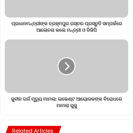
ପ୍ରଧାନମନ୍ତ୍ରୀଙ୍କ ବ୍ରହ୍ମପୁର ଗସ୍ତର ପ୍ରସ୍ତୁତି ସମ୍ପର୍କରେ
ଆଲୋଚନା କଲେ ମନ୍ତ୍ରୀ ଓ ଡିଜିପି
ଜୁବୀନ ଗର୍ଗ ମୃତ୍ୟୁ ମାମଲା: ଇଭେଣ୍ଟ ଆୟୋଜକଙ୍କ ବିରୋଧରେ
ମାମଲା ରୁଜୁ
Related Articles