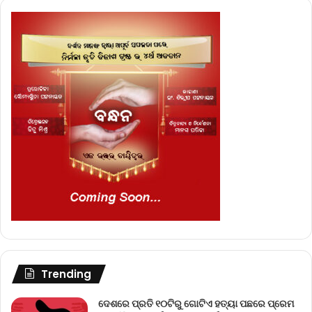
Trending
ଦେଶରେ ପ୍ରତି ୧୦ଟିରୁ ଗୋଟିଏ ହତ୍ୟା ପଛରେ ପ୍ରେମ