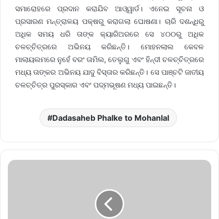
ସମାରୋହରେ ପ୍ରଦାନ କରାଯିବ ଆଓ୍ୱାର୍ଡ। ଏନେଇ ସୂଚନା ଓ
ପ୍ରସାରଣ ମନ୍ତ୍ରାଳୟ ପକ୍ଷରୁ କରାଗଲା ଘୋଷଣା। ଚାରି ଦଶନ୍ଧିରୁ
ଅଧିକ ସମୟ ଧରି ତାଙ୍କ କ୍ୟାରିଅରରେ ସେ ୪୦୦ରୁ ଅଧିକ
ଚଳଚ୍ଚିତ୍ରରେ ଅଭିନୟ କରିଛନ୍ତି। ମୋହନଲାଲ କେବଳ
ମାଲାୟଲମରେ ନୁହେଁ ବରଂ ତାମିଲ, ତେଲୁଗୁ ଏବଂ ହିନ୍ଦୀ ଚଳଚ୍ଚିତ୍ରରେ
ମଧ୍ୟ ତାଙ୍କର ଅଭିନୟ ଯାଦୁ ବିସ୍ତାର କରିଛନ୍ତି। ସେ ପାଞ୍ଚଟି ଜାତୀୟ
ଚଳଚ୍ଚିତ୍ର ପୁରସ୍କାର ଏବଂ ପଦ୍ମଭୂଷଣ ମଧ୍ୟ ପାଇଛନ୍ତି।
Dadasaheb Phalke to Mohanlal