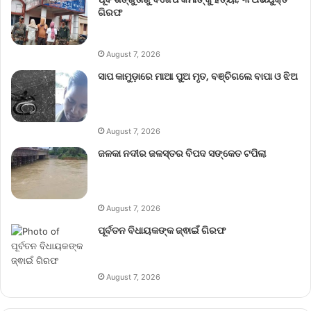
ଗିରଫ
August 7, 2026
ସାପ କାମୁଡ଼ାରେ ମାଆ ପୁଅ ମୃତ, ବଞ୍ଚିଗଲେ ବାପା ଓ ଝିଅ
August 7, 2026
ଜଳକା ନଦୀର ଜଳସ୍ତର ବିପଦ ସଙ୍କେତ ଟପିଲା
August 7, 2026
ପୂର୍ବତନ ବିଧାୟକଙ୍କ ଜ୍ଵାଇଁ ଗିରଫ
August 7, 2026