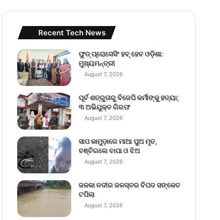
Recent Tech News
ଫୁଡ୍ ପ୍ରୋସେସିଂ ହବ୍ ହେବ ଓଡ଼ିଶା:
ମୁଖ୍ୟମନ୍ତ୍ରୀ
August 7, 2026
ପୂର୍ବ ଶତ୍ରୁତାରୁ ବିଜେପି କର୍ମୀଙ୍କୁ ହତ୍ୟା;
୩ ଅଭିଯୁକ୍ତ ଗିରଫ
August 7, 2026
ସାପ କାମୁଡ଼ାରେ ମାଆ ପୁଅ ମୃତ,
ବଞ୍ଚିଗଲେ ବାପା ଓ ଝିଅ
August 7, 2026
ଜଳକା ନଦୀର ଜଳସ୍ତର ବିପଦ ସଙ୍କେତ
ଟପିଲା
August 7, 2026