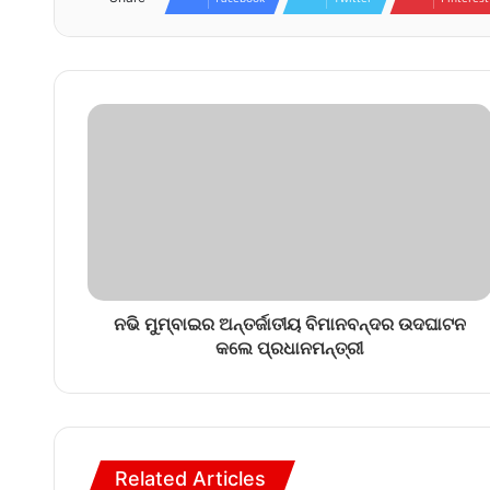
ନଭି ମୁମ୍ବାଇର ଅନ୍ତର୍ଜାତୀୟ ବିମାନବନ୍ଦର ଉଦଘାଟନ
କଲେ ପ୍ରଧାନମନ୍ତ୍ରୀ
Related Articles