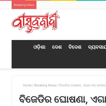
Breaking News
HOME
ଓଡ଼ିଶା
ଦେଶ
ବିଦେଶ
ବ୍ୟବସା
Home
/
Breaking News
/
ବିଜେଡିର ଘୋଷଣା, ଏଗାର ଜଣ ନେତାଙ୍କ
ବିଜେଡିର ଘୋଷଣା, ଏଗା