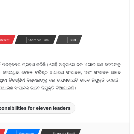
nterest
Share via Email
Print
ଇଁ ପଦକ୍ଷେପ ଗ୍ରହଣ କରିଛି। ସେହି ଅନୁସାରେ ଦଳ ଏଗାର ଜଣ ନେତାଙ୍କୁ
ି ହୋଇଥିବା ବେଳେ ବରିଷ୍ଠ ସାଧାରଣ ସଂପାଦକ, ଏବଂ ସଂପାଦକ ଭାବେ
ା ଚିରଞ୍ଜିବୀ ବିଶ୍ବାଳଙ୍କୁ ଦଳ ଉପସଭାପତି ଭାବେ ନିଯୁକ୍ତି ଦେଇଛି।
ସାଧାରଣ ସଂପାଦକ ଭାବେ ନିଯୁକ୍ତି ଦିଆଯାଇଛି।
sibilities for eleven leaders
Messenger
Share via Email