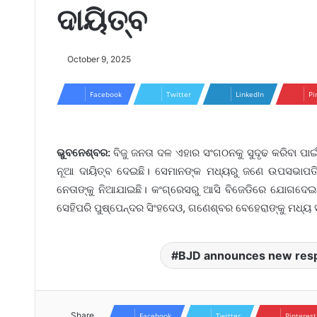
ଦାୟିତ୍ବ
October 9, 2025
Facebook
Twitter
LinkedIn
Pi
ଭୁବନେଶ୍ବର:
ବିଜୁ ଜନତା ଦଳ ଏହାର ସଂଗଠନକୁ ସୁଦୃଢ କରିବା ପା
ନୂଆ ଦାୟିତ୍ବ ଦେଇଛି। ସେମାନଙ୍କ ମଧ୍ୟରୁ ଜଣେ ଉପସଭାପତ
ନେତାଙ୍କୁ ନିଆଯାଇଛି। କଂଗ୍ରେସରୁ ଆସି ବିଜେଡିରେ ଯୋଗଦେଇଥିବ
ସେହିପରି ପୁଷ୍ପେନ୍ଦର ସିଂହଦେଓ, ଗଣେଶ୍ବର ବେହେରାଙ୍କୁ ମଧ୍ୟ 
BJD announces new respon
Share
Facebook
Twitter
Pinterest