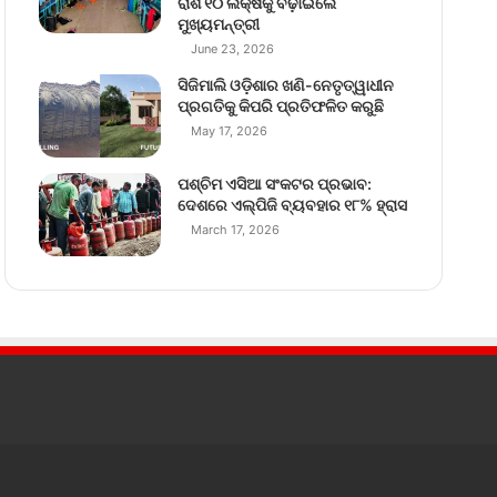
ରାଶି ୧୦ ଲକ୍ଷକୁ ବଢ଼ାଇଲେ
ମୁଖ୍ୟମନ୍ତ୍ରୀ
June 23, 2026
ସିଜିମାଲି ଓଡ଼ିଶାର ଖଣି-ନେତୃତ୍ୱାଧୀନ
ପ୍ରଗତିକୁ କିପରି ପ୍ରତିଫଳିତ କରୁଛି
May 17, 2026
ପଶ୍ଚିମ ଏସିଆ ସଂକଟର ପ୍ରଭାବ:
ଦେଶରେ ଏଲ୍‌ପିଜି ବ୍ୟବହାର ୧୮% ହ୍ରାସ
March 17, 2026
RSS
Facebook
Twitter
Pinterest
YouTube
Instagr