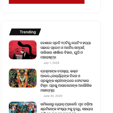
Trending
ଦେଶରେ ପ୍ରତି ୧୦ଟିରୁ ଗୋଟିଏ ହତ୍ୟା
ପଛରେ ପ୍ରେମ ଓ ଅବୈଧ ସମ୍ପର୍କ,
ତାଲିକାର ଶୀର୍ଷରେ ବିହାର, ୟୁପି ଓ
ମହାରାଷ୍ଟ୍ର
July 1, 2026
ବ୍ରହ୍ମାଙ୍କ ତପସ୍ୟା, ଭକ୍ତ
ଆଲବନ୍ଦାଚାର୍ଯ୍ୟଙ୍କ ବିରହ ଓ
ପ୍ରଭୁଙ୍କ ଶ୍ରୀଅଙ୍ଗରେ ଫୋଟକାର
ଚିହ୍ନ: ପ୍ରଭୁ ଅଲାରନାଥଙ୍କ ଅଲୌକିକ
ମାହାତ୍ମ୍ୟ
June 30, 2026
ତାମିଲନାଡୁ ଗ୍ୟାସ୍ ଟ୍ରାଜେଡି: ମୃତ ଓଡ଼ିଆ
ଶ୍ରମିକଙ୍କ ସଂଖ୍ୟା ୭କୁ ବୃଦ୍ଧି, ସହାୟତା