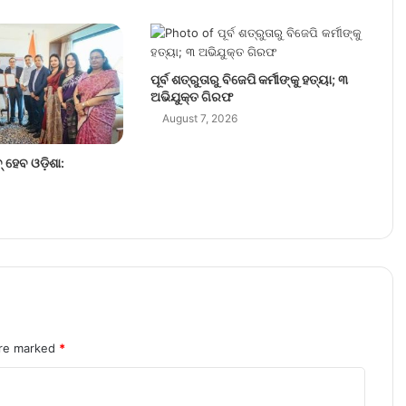
ପୂର୍ବ ଶତ୍ରୁତାରୁ ବିଜେପି କର୍ମୀଙ୍କୁ ହତ୍ୟା; ୩
ଅଭିଯୁକ୍ତ ଗିରଫ
August 7, 2026
୍ ହେବ ଓଡ଼ିଶା:
are marked
*