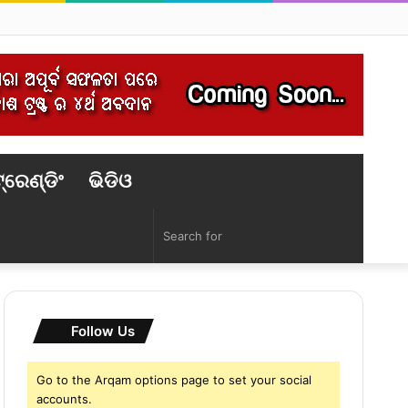
RSS
Facebook
Twitter
Pinterest
YouTube
Instag
୍ରେଣ୍ଡିଂ
ଭିଡିଓ
Random
Search
Article
for
Follow Us
Go to the Arqam options page to set your social
accounts.