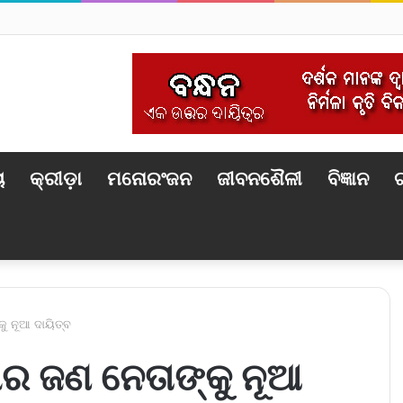
ୟ
କ୍ରୀଡ଼ା
ମନୋରଂଜନ
ଜୀବନଶୈଳୀ
ବିଜ୍ଞାନ
ଟ
ୁ ନୂଆ ଦାୟିତ୍ବ
ର ଜଣ ନେତାଙ୍କୁ ନୂଆ