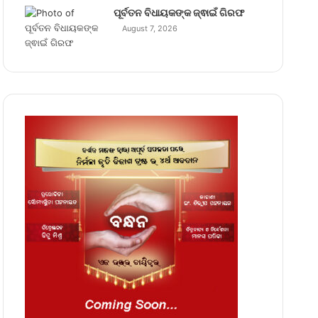
ପୂର୍ବତନ ବିଧାୟକଙ୍କ ଜ୍ଵାଇଁ ଗିରଫ
August 7, 2026