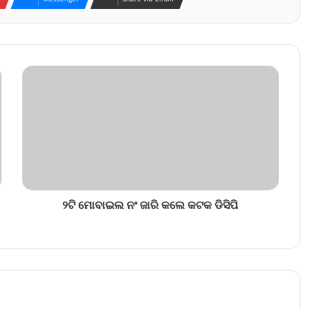
୨ଟି ମୋବାଇଲ ନଂ ଜାରି କଲେ କଟକ ଡିସିପି