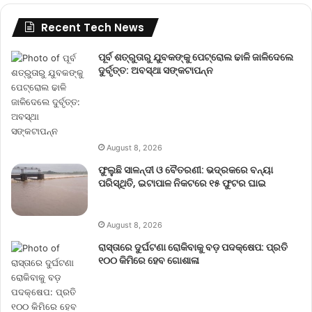
Recent Tech News
ପୂର୍ବ ଶତ୍ରୁତାରୁ ଯୁବକଙ୍କୁ ପେଟ୍ରୋଲ ଢାଳି ଜାଳିଦେଲେ
ଦୁର୍ବୃତ୍ତ: ଅବସ୍ଥା ସଙ୍କଟାପନ୍ନ
August 8, 2026
ଫୁଲୁଛି ସାଳନ୍ଦୀ ଓ ବୈତରଣୀ: ଭଦ୍ରକରେ ବନ୍ୟା
ପରିସ୍ଥିତି, ଇଟାପାଳ ନିକଟରେ ୧୫ ଫୁଟର ଘାଇ
August 8, 2026
ରାସ୍ତାରେ ଦୁର୍ଘଟଣା ରୋକିବାକୁ ବଡ଼ ପଦକ୍ଷେପ: ପ୍ରତି
୧୦୦ କିମିରେ ହେବ ଗୋଶାଳା