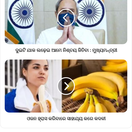
ଦୁଇଟି ଯାକ ଲଢ଼େଇ ଆମେ ନିଶ୍ଚୟ ଜିତିବା : ମୁଖ୍ୟମନ୍ତ୍ରୀ
ଓଜନ ହ୍ରାସ କରିବାରେ ସାହାଯ୍ୟ କରେ କଦଳୀ