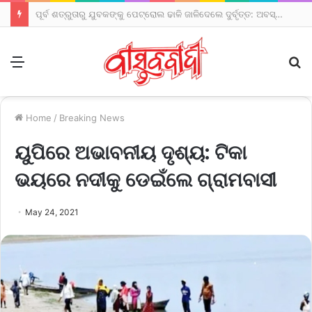
ପୂର୍ବ ଶତ୍ରୁତାରୁ ଯୁବକଙ୍କୁ ପେଟ୍ରୋଲ ଢାଳି ଜାଳିଦେଲେ ଦୁର୍ବୃତ୍ତ: ଅବସ୍ଥା ସଙ୍କଟାପନ୍ନ
Menu
S
fo
Home
/
Breaking News
ୟୁପିରେ ଅଭାବନୀୟ ଦୃଶ୍ୟ: ଟିକା
ଭୟରେ ନଦୀକୁ ଡେଇଁଲେ ଗ୍ରାମବାସୀ
May 24, 2021