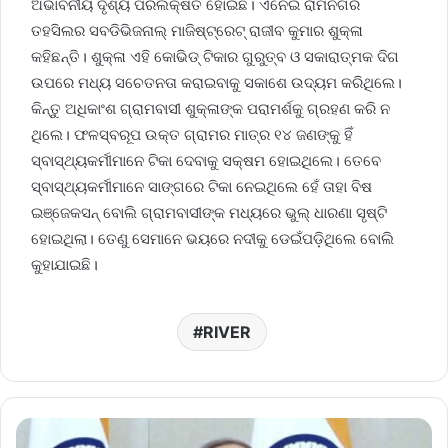
ଅଭାବନୀୟ ଦୃଶ୍ୟ ପରିଲକ୍ଷିତ ହୋଇଛି। ଏନେଇ ରାମନଗର
ତହସିଲର ସବଡିଭିଜନାଲ୍ ମାଜିଷ୍ଟ୍ରେଟ୍ ରାଜୀବ କୁମାର ଶୁକ୍ଳା
କହିଛନ୍ତି। ଶୁକ୍ଳା ଏହି କୋଭିଡ୍ ଟିକାର ଗୁରୁତ୍ବ ଓ ସକାରାତ୍ମକ ଦିଗ
ଉପରେ ମଧ୍ୟ ସଚେତନତା କରାଇବାକୁ ସକାଶେ ଉଦ୍ୟମ କରିଥିଲେ।
କିନ୍ତୁ ଅଧିକାଂଶ ଗ୍ରାମବାସୀ ଶୁକ୍ଳାଙ୍କ ପରାମର୍ଶକୁ ଗ୍ରହଣ କରି ନ
ଥିଲେ। ଫଳସ୍ବରୂପ ଉକ୍ତ ଗ୍ରାମର ମାତ୍ର ୧୪ ଜଣଙ୍କୁ ହିଁ
ସ୍ବାସ୍ଥ୍ୟକର୍ମୀମାନେ ଟିକା ଦେବାକୁ ସକ୍ଷମ ହୋଇଥିଲେ। ତେବେ
ସ୍ବାସ୍ଥ୍ୟକର୍ମୀମାନେ ସାଙ୍ଗରେ ଟିକା ନେଇଥିଲେ ହେଁ ତାହା ବିଷ
ଇଞ୍ଜେକସନ୍ ବୋଲି ଗ୍ରାମବାସୀଙ୍କ ମଧ୍ୟରେ ଭୁଲ୍ ଧାରଣା ସୃଷ୍ଟି
ହୋଇଥିଲା। ତେଣୁ ସେମାନେ ଭୟରେ ନଦୀକୁ ଡେଇଁପଡ଼ିଥିଲେ ବୋଲି
କୁହାଯାଇଛି।
RIVER