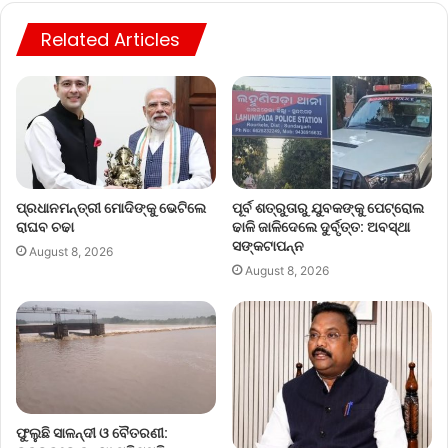
Related Articles
ପ୍ରଧାନମନ୍ତ୍ରୀ ମୋଦିଙ୍କୁ ଭେଟିଲେ
ପୂର୍ବ ଶତ୍ରୁତାରୁ ଯୁବକଙ୍କୁ ପେଟ୍ରୋଲ
ରାଘବ ଚଢା
ଢାଳି ଜାଳିଦେଲେ ଦୁର୍ବୃତ୍ତ: ଅବସ୍ଥା
ସଙ୍କଟାପନ୍ନ
August 8, 2026
August 8, 2026
ଫୁଲୁଛି ସାଳନ୍ଦୀ ଓ ବୈତରଣୀ: