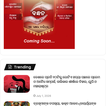
Trending
ଦେଶରେ ପ୍ରତି ୧୦ଟିରୁ ଗୋଟିଏ ହତ୍ୟା ପଛରେ ପ୍ରେମ
ଓ ଅବୈଧ ସମ୍ପର୍କ, ତାଲିକାର ଶୀର୍ଷରେ ବିହାର, ୟୁପି ଓ
ମହାରାଷ୍ଟ୍ର
July 1, 2026
ବ୍ରହ୍ମାଙ୍କ ତପସ୍ୟା, ଭକ୍ତ ଆଲବନ୍ଦାଚାର୍ଯ୍ୟଙ୍କ