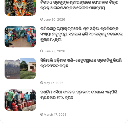
ବିରହ ଓ ପ୍ରଭୁଙ୍କ ଶ୍ରୀଅଙ୍ଗରେ ଫୋଟକାର ଚିହ୍ନ:
ପ୍ରଭୁ ଅଲାରନାଥଙ୍କ ଅଲୌକିକ ମାହାତ୍ମ୍ୟ
June 30, 2026
ତାମିଲନାଡୁ ଗ୍ୟାସ୍ ଟ୍ରାଜେଡି: ମୃତ ଓଡ଼ିଆ ଶ୍ରମିକଙ୍କ
ସଂଖ୍ୟା ୭କୁ ବୃଦ୍ଧି, ସହାୟତା ରାଶି ୧୦ ଲକ୍ଷକୁ ବଢ଼ାଇଲେ
ମୁଖ୍ୟମନ୍ତ୍ରୀ
June 23, 2026
ସିଜିମାଲି ଓଡ଼ିଶାର ଖଣି-ନେତୃତ୍ୱାଧୀନ ପ୍ରଗତିକୁ କିପରି
ପ୍ରତିଫଳିତ କରୁଛି
May 17, 2026
ପଶ୍ଚିମ ଏସିଆ ସଂକଟର ପ୍ରଭାବ: ଦେଶରେ ଏଲ୍‌ପିଜି
ବ୍ୟବହାର ୧୮% ହ୍ରାସ
March 17, 2026