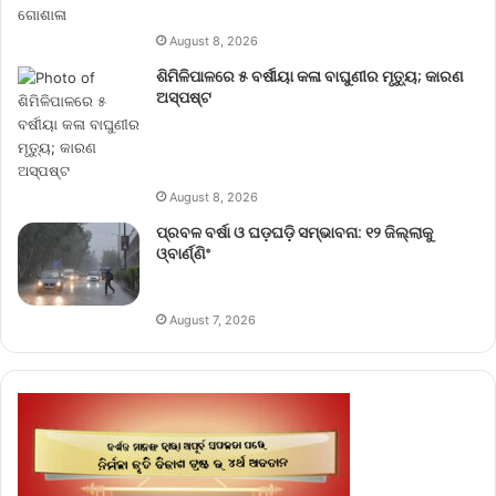
August 8, 2026
ଶିମିଳିପାଳରେ ୫ ବର୍ଷୀୟା କଳା ବାଘୁଣୀର ମୃତ୍ୟୁ; କାରଣ
ଅସ୍ପଷ୍ଟ
August 8, 2026
ପ୍ରବଳ ବର୍ଷା ଓ ଘଡ଼ଘଡ଼ି ସମ୍ଭାବନା: ୧୨ ଜିଲ୍ଲାକୁ
ଓ୍ବାର୍ଣ୍ଣିଂ
August 7, 2026