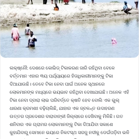
ଲକ୍ଷ୍ନୌ: ଦେଶରେ କୋଭିଡ୍ ଟିକାକରଣ ଜାରି ରହିଥିବା ବେଳେ
ବର୍ତ୍ତମାନ ଏହାର ୩ୟ ପର୍ଯ୍ୟାୟରେ ହିତାଧିକାରୀମାନଙ୍କୁ ଟିକା
ଦିଆଯାଉଛି। ତେବେ ଟିକା ନେବା ପାଇଁ ଅନେକ ସ୍ଥାନରେ
ଲୋକମାନଙ୍କ ମଧ୍ୟରେ ଭୟଭାବ ରହିଥିବା ଦେଖାଯାଇଛି। ଅନେକ ଏହି
ଟିକା ନେବା ଦ୍ବାରା ଲାଭ ପରିବର୍ତ୍ତେ କ୍ଷତି ହେବ ବୋଲି ଏକ ଭୁଲ୍
ଧାରଣା କ୍ରମଶଃ ବଢ଼ିଚାଲିଛି, ଯାହାର ଏକ ଜ୍ବଳନ୍ତ ଉଦାହରଣ
ଉତ୍ତର ପ୍ରଦେଶର ବାରାବାଙ୍କୀ ଜିଲ୍ଲାରେ ଦେଖିବାକୁ ମିଳିଛି। ଗତ
ଶନିବାର ଏକ ଗ୍ରାମର ଲୋକମାନଙ୍କୁ ଟିକା ଦିଆଯିବା ସକାଶେ
କୁହାଯିବାରୁ ସେମାନେ ଭୟରେ ନିକଟସ୍ଥ ସରଜୁ ନଦୀକୁ ଡେଇଁପଡ଼ିବା ଭଳି