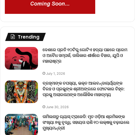
Trending
ଦେଶରେ ପ୍ରତି ୧୦ଟିରୁ ଗୋଟିଏ ହତ୍ୟା ପଛରେ ପ୍ରେମ
ଓ ଅବୈଧ ସମ୍ପର୍କ, ତାଲିକାର ଶୀର୍ଷରେ ବିହାର, ୟୁପି ଓ
ମହାରାଷ୍ଟ୍ର
July 1, 2026
ବ୍ରହ୍ମାଙ୍କ ତପସ୍ୟା, ଭକ୍ତ ଆଲବନ୍ଦାଚାର୍ଯ୍ୟଙ୍କ
ବିରହ ଓ ପ୍ରଭୁଙ୍କ ଶ୍ରୀଅଙ୍ଗରେ ଫୋଟକାର ଚିହ୍ନ:
ପ୍ରଭୁ ଅଲାରନାଥଙ୍କ ଅଲୌକିକ ମାହାତ୍ମ୍ୟ
June 30, 2026
ତାମିଲନାଡୁ ଗ୍ୟାସ୍ ଟ୍ରାଜେଡି: ମୃତ ଓଡ଼ିଆ ଶ୍ରମିକଙ୍କ
ସଂଖ୍ୟା ୭କୁ ବୃଦ୍ଧି, ସହାୟତା ରାଶି ୧୦ ଲକ୍ଷକୁ ବଢ଼ାଇଲେ
ମୁଖ୍ୟମନ୍ତ୍ରୀ