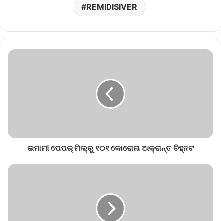
REMIDISIVER
ଇମାମୀ ପେପର୍‌ ମିଲ୍‌ରୁ ୧୦୧ କୋରୋନା ଆକ୍ରାନ୍ତ ଚିହ୍ନଟ