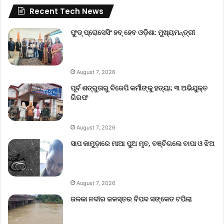
Recent Tech News
ଫୁଡ୍ ପ୍ରୋସେସିଂ ହବ୍ ହେବ ଓଡ଼ିଶା: ମୁଖ୍ୟମନ୍ତ୍ରୀ
August 7, 2026
ପୂର୍ବ ଶତ୍ରୁତାରୁ ବିଜେପି କର୍ମୀଙ୍କୁ ହତ୍ୟା; ୩ ଅଭିଯୁକ୍ତ
ଗିରଫ
August 7, 2026
ସାପ କାମୁଡ଼ାରେ ମାଆ ପୁଅ ମୃତ, ବଞ୍ଚିଗଲେ ବାପା ଓ ଝିଅ
August 7, 2026
ଜଳକା ନଦୀର ଜଳସ୍ତର ବିପଦ ସଙ୍କେତ ଟପିଲା