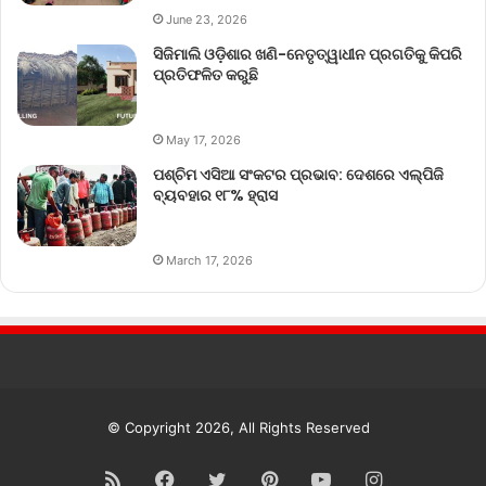
June 23, 2026
ସିଜିମାଲି ଓଡ଼ିଶାର ଖଣି-ନେତୃତ୍ୱାଧୀନ ପ୍ରଗତିକୁ କିପରି
ପ୍ରତିଫଳିତ କରୁଛି
May 17, 2026
ପଶ୍ଚିମ ଏସିଆ ସଂକଟର ପ୍ରଭାବ: ଦେଶରେ ଏଲ୍‌ପିଜି
ବ୍ୟବହାର ୧୮% ହ୍ରାସ
March 17, 2026
© Copyright 2026, All Rights Reserved
RSS
Facebook
Twitter
Pinterest
YouTube
Instagram