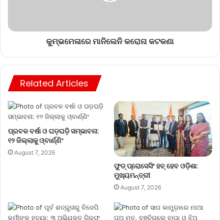
କୁମ୍ଭମେଳାରେ ମାନିଲେନି କରୋନା କଟକଣା
Related Articles
ପ୍ରବଳ ବର୍ଷା ଓ ଘଡ଼ଘଡ଼ି ସମ୍ଭାବନା:
୧୨ ଜିଲ୍ଲାକୁ ଓ୍ବାର୍ଣ୍ଣିଂ
August 7, 2026
ଫୁଡ୍ ପ୍ରୋସେସିଂ ହବ୍ ହେବ ଓଡ଼ିଶା:
ମୁଖ୍ୟମନ୍ତ୍ରୀ
August 7, 2026