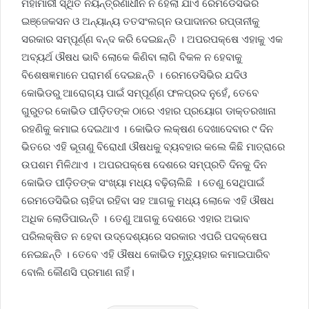
ମହାମାରୀ ସ୍ଥିତି ନିୟନ୍ତ୍ରଣାଧୀନ ନ ହେଲା ଯାଏ ରେମଡେସିଭିର
ଇଞ୍ଜେକସନ ଓ ଅନ୍ୟାନ୍ୟ ତତସଂଲଗ୍ନ ଉପାଦାନର ରପ୍ତାନୀକୁ
ସରକାର ସମ୍ପୂର୍ଣ୍ଣ ବନ୍ଦ କରି ଦେଇଛନ୍ତି । ଅପରପକ୍ଷେ ଏହାକୁ ଏକ
ଅବ୍ୟର୍ଥ ଔଷଧ ଭାବି ଲୋକେ କିଣିବା ଲାଗି ବିକଳ ନ ହେବାକୁ
ବିଶେଷଜ୍ଞମାନେ ପରାମର୍ଶ ଦେଇଛନ୍ତି । ରେମଡେସିଭିର ଯଦିଓ
କୋଭିଡରୁ ଆରୋଗ୍ୟ ପାଇଁ ସମ୍ପୂର୍ଣ୍ଣ ଫଳପ୍ରଦ ନୁହେଁ, ତେବେ
ଗୁରୁତର କୋଭିଡ ପୀଡ଼ିତଙ୍କ ଠାରେ ଏହାର ପ୍ରୟୋଗ ଡାକ୍ତରଖାନା
ରହଣିକୁ କମାଇ ଦେଇଥାଏ । କୋଭିଡ ଲକ୍ଷଣ ଦେଖାଦେବାର ୯ ଦିନ
ଭିତରେ ଏହି ଭୂତାଣୁ ବିରୋଧୀ ଔଷଧକୁ ବ୍ୟବହାର କଲେ କିଛି ମାତ୍ରାରେ
ଉପଶମ ମିଳିଥାଏ । ଅପରପକ୍ଷେ ଦେଶରେ ସମ୍ପ୍ରତି ଦିନକୁ ଦିନ
କୋଭିଡ ପୀଡ଼ିତଙ୍କ ସଂଖ୍ୟା ମଧ୍ୟ ବଢ଼ିଚାଲିଛି । ତେଣୁ ସେଥିପାଇଁ
ରେମଡେସିଭିର ଚାହିଦା ରହିବା ସହ ଆଗକୁ ମଧ୍ୟ ଲୋକେ ଏହି ଔଷଧ
ଅଧିକ ଲୋଡିପାରନ୍ତି । ତେଣୁ ଆଗକୁ ଦେଶରେ ଏହାର ଅଭାବ
ପରିଲକ୍ଷିତ ନ ହେବା ଉଦ୍ଦେଶ୍ୟରେ ସରକାର ଏପରି ପଦକ୍ଷେପ
ନେଇଛନ୍ତି । ତେବେ ଏହି ଔଷଧ କୋଭିଡ ମୃତ୍ୟୁହାର କମାଇପାରିବ
ବୋଲି କୌଣସି ପ୍ରମାଣ ନାହିଁ।