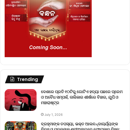
Trending
ଦେଶରେ ପ୍ରତି ୧୦ଟିରୁ ଗୋଟିଏ ହତ୍ୟା ପଛରେ ପ୍ରେମ
ଓ ଅବୈଧ ସମ୍ପର୍କ, ତାଲିକାର ଶୀର୍ଷରେ ବିହାର, ୟୁପି ଓ
ମହାରାଷ୍ଟ୍ର
July 1, 2026
ବ୍ରହ୍ମାଙ୍କ ତପସ୍ୟା, ଭକ୍ତ ଆଲବନ୍ଦାଚାର୍ଯ୍ୟଙ୍କ
ବିରହ ଓ ପ୍ରଭୁଙ୍କ ଶ୍ରୀଅଙ୍ଗରେ ଫୋଟକାର ଚିହ୍ନ: