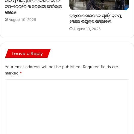
ଜାତୀୟ ମାନ୍ୟତାରେ ଓଡ଼ିଶାର ଚମକ:
ଟପ୍-୧୦୦ରେ ୩ ସରକାରୀ ମେଡିକାଲ
କଲେଜ
ବଙ୍ଗୋପସାଗରରେ ଘୂର୍ଣ୍ଣିବଳୟ,
August 10, 2026
୧୩ରେ ଲଘୁଚାପ ସମ୍ଭାବନା
August 10, 2026
Leave a Reply
Your email address will not be published.
Required fields are
marked
*