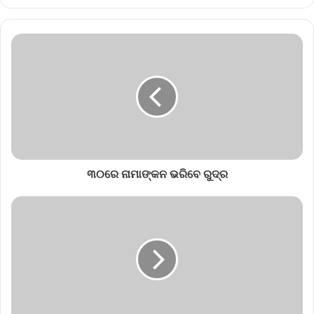
୩୦ରେ ନାମାଙ୍କନ ଭରିବେ ରୁଦ୍ର