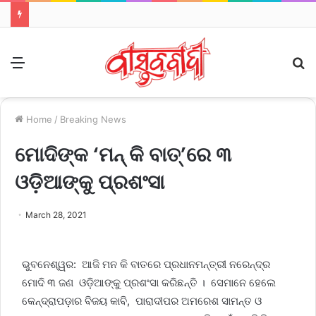
Menu
S
fo
Home
/
Breaking News
ମୋଦିଙ୍କ ‘ମନ୍‌ କି ବାତ୍‌’ରେ ୩
ଓଡ଼ିଆଙ୍କୁ ପ୍ରଶଂସା
March 28, 2021
ଭୁବନେଶ୍ୱର: ଆଜି ମନ କି ବାତରେ ପ୍ରଧାନମନ୍ତ୍ରୀ ନରେନ୍ଦ୍ର
ମୋଦି ୩ ଜଣ ଓଡ଼ିଆଙ୍କୁ ପ୍ରଶଂସା କରିଛନ୍ତି । ସେମାନେ ହେଲେ
କେନ୍ଦ୍ରାପଡ଼ାର ବିଜୟ କାବି, ପାରାଦୀପର ଅମରେଶ ସାମନ୍ତ ଓ