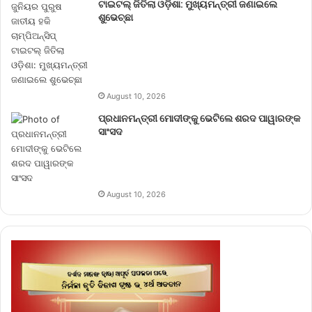
ଟାଇଟଲ୍ ଜିତିଲା ଓଡ଼ିଶା: ମୁଖ୍ୟମନ୍ତ୍ରୀ ଜଣାଇଲେ
ଶୁଭେଚ୍ଛା
August 10, 2026
ପ୍ରଧାନମନ୍ତ୍ରୀ ମୋଦୀଙ୍କୁ ଭେଟିଲେ ଶରଦ ପାୱାରଙ୍କ
ସାଂସଦ
August 10, 2026