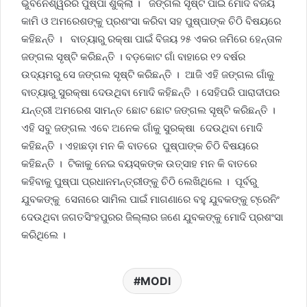
ଭୁବନେଶ୍ୱରର ପୁଷ୍ପା ଶୁକ୍ଲା । ଜଙ୍ଗଲ ସୃଷ୍ଟି ପାଇଁ ମୋଦି ବିଜୟ
କାମି ଓ ଅମରେଶଙ୍କୁ ପ୍ରଶଂସା କରିବା ସହ ପୁଷ୍ପାଙ୍କ ଚିଠି ବିଷୟରେ
କହିଛନ୍ତି । ବାତ୍ୟାରୁ ରକ୍ଷା ପାଇଁ ବିଜୟ ୨୫ ଏକର ଜମିରେ ହେନ୍ତାଳ
ଜଙ୍ଗଲ ସୃଷ୍ଟି କରିଛନ୍ତି । ବଡ଼କୋଟ ଗାଁ ବାହାରେ ୧୨ ବର୍ଷର
ଉଦ୍ୟମରୁ ସେ ଜଙ୍ଗଲ ସୃଷ୍ଟି କରିଛନ୍ତି । ଆଜି ଏହି ଜଙ୍ଗଲ ଗାଁକୁ
ବାତ୍ୟାରୁ ସୁରକ୍ଷା ଦେଉଥିବା ମୋଦି କହିଛନ୍ତି । ସେହିପରି ପାରାଦୀପର
ଯନ୍ତ୍ରୀ ଅମରେଶ ସାମନ୍ତ ଛୋଟ ଛୋଟ ଜଙ୍ଗଲ ସୃଷ୍ଟି କରିଛନ୍ତି ।
ଏହି ସବୁ ଜଙ୍ଗଲ ଏବେ ଅନେକ ଗାଁକୁ ସୁରକ୍ଷା ଦେଉଥିବା ମୋଦି
କହିଛନ୍ତି । ଏହାଛଡ଼ା ମନ କି ବାତରେ ପୁଷ୍ପାଙ୍କ ଚିଠି ବିଷୟରେ
କହିଛନ୍ତି । ଟିକାକୁ ନେଇ ବୟସ୍କଙ୍କ ଉତ୍ସାହ ମନ କି ବାତରେ
କହିବାକୁ ପୁଷ୍ପା ପ୍ରଧାନମନ୍ତ୍ରୀଙ୍କୁ ଚିଠି ଲେଖିଥିଲେ । ପୂର୍ବରୁ
ଯୁବକଙ୍କୁ ସେନାରେ ସାମିଲ ପାଇଁ ମାଗଣାରେ ବହୁ ଯୁବକଙ୍କୁ ଟ୍ରେନିଂ
ଦେଉଥିବା ଜଗତସିଂହପୁରର ଜିଲ୍ଲାର ଜଣେ ଯୁବକଙ୍କୁ ମୋଦି ପ୍ରଶଂସା
କରିଥିଲେ ।
MODI