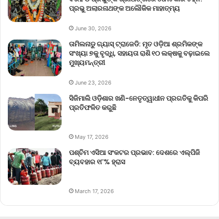
ପ୍ରଭୁ ଅଲାରନାଥଙ୍କ ଅଲୌକିକ ମାହାତ୍ମ୍ୟ
June 30, 2026
ତାମିଲନାଡୁ ଗ୍ୟାସ୍ ଟ୍ରାଜେଡି: ମୃତ ଓଡ଼ିଆ ଶ୍ରମିକଙ୍କ
ସଂଖ୍ୟା ୭କୁ ବୃଦ୍ଧି, ସହାୟତା ରାଶି ୧୦ ଲକ୍ଷକୁ ବଢ଼ାଇଲେ
ମୁଖ୍ୟମନ୍ତ୍ରୀ
June 23, 2026
ସିଜିମାଲି ଓଡ଼ିଶାର ଖଣି-ନେତୃତ୍ୱାଧୀନ ପ୍ରଗତିକୁ କିପରି
ପ୍ରତିଫଳିତ କରୁଛି
May 17, 2026
ପଶ୍ଚିମ ଏସିଆ ସଂକଟର ପ୍ରଭାବ: ଦେଶରେ ଏଲ୍‌ପିଜି
ବ୍ୟବହାର ୧୮% ହ୍ରାସ
March 17, 2026