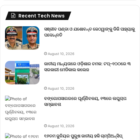
Recent Tech News
ସଞ୍ଜୀବ ପଣ୍ଡା ଓ ଯଶୋବନ୍ତ ଜେଠୱାଙ୍କୁ ଡିଜି ପାହ୍ୟାକୁ
ପଦୋନ୍ନତି
August 10, 2026
ଜାତୀୟ ମାନ୍ୟତାରେ ଓଡ଼ିଶାର ଚମକ: ଟପ୍-୧୦୦ରେ ୩
ସରକାରୀ ମେଡିକାଲ କଲେଜ
August 10, 2026
ବଙ୍ଗୋପସାଗରରେ ଘୂର୍ଣ୍ଣିବଳୟ, ୧୩ରେ ଲଘୁଚାପ
ସମ୍ଭାବନା
August 10, 2026
୧୬ତମ ଜୁନିୟର ପୁରୁଷ ଜାତୀୟ ହକି ଚାମ୍ପିଅନ୍‌ସିପ୍