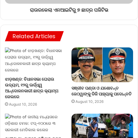
ରାଉରକେଲା ଏନଆଇଟିରୁ ୭ ଛାତ୍ର ପଜିଟିଭ
Related Articles
ଝାଡ଼ଖଣ୍ଡ: ବିଧାନସଭା ଘେରାଉ
ଉଦ୍ୟମ, ୧୨ରୁ ଊର୍ଦ୍ଧ୍ୱ
ସଞ୍ଜୀବ ପଣ୍ଡା ଓ ଯଶୋବନ୍ତ
ଆନ୍ଦୋଳନକାରୀ ଛାତ୍ର କ୍ୟାମ୍ପ
ଜେଠୱାଙ୍କୁ ଡିଜି ପାହ୍ୟାକୁ ପଦୋନ୍ନତି
ଜେଲରେ
August 10, 2026
August 10, 2026