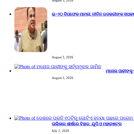
August 5, 2026
ଇ-୨୦ ଡିପଫେକ୍ ମାମଲା: ନୀତିନ ଗଡକରୀଙ୍କ ସପକ୍
August 5, 2026
ମନୋଜ ପାଢ଼ୀଙ୍କୁ 
August 5, 2026
Trending
ତାଲିକାର ଶୀର୍ଷରେ ବିହାର, ୟୁପି ଓ ମହାରାଷ୍ଟ୍ର
July 1, 2026