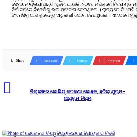
ସେମାନେ ଚାଲିଯାଆନ୍ତି।ସୂଚନା ଥାଉକି, ୨୦୧୭ ମସିହାରେ ଚିଟଫଣ୍ଡ ମ
ନିର୍ବାଚନରେ ବିଜେପିକୁ ଭଲ ସଫଳତା ଦେଇଥିଲେ । ରାଜ୍ୟରେ ଟିଏମସି 
ଟିଏମସିରୁ ଆସି ଶୁଭେନ୍ଦୁ ଅଧିକାରୀ ଯୋଗ ଦେଇଥିଲେ । ଏହାପରେ ମ
Share
Facebook
Twitter
Pinterest
ଦିଲ୍ଲୀରେ କୋଭିଡ୍ କଟକଣା କୋହଳ, ହଟିଲା ଯୁଗ୍ମ-
ଅଯୁଗ୍ମ ନିୟମ
Related Articles