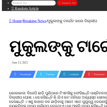
Search for
Random Article
Home
/
Breaking News
/
ମୁକୁଲଙ୍କୁ ଟାର୍ଗେଟ କଲେ ଦିଲ୍ଲୀପ
ମୁକୁଲଙ୍କୁ ଟାର
June 13, 2021
Facebook
Twitter
LinkedIn
Pinterest
କୋଲକାତା: ବିଜେପି ଛାଡ଼ି ପୁଣିଥରେ ଟିଏମସିକୁ ଫେରିଛନ୍ତି ପଶ୍ଚିମବଙ୍
ଦିଲ୍ଲୀପ ଘୋଷ । ସେ କହିଛନ୍ତି କି ଯିଏ କଟ ମନିରେ ଅଭ୍ୟସ୍ତ ସେମାନେ 
ଦେଉଛନ୍ତି । ଏଣୁ କାହାର ଦଳ ଛାଡ଼ିବାକୁ ଆମେ ଏତେ ଗୁରୁତ୍ୱ ଦେଉନାହୁ
ବ୍ୟକ୍ତିଙ୍କୁ ମଧ୍ୟ ଦାୟିତ୍ୱ ଦେଇଥାଏ। ସେ ଆହୁରି ମଧ୍ୟ କହିଛନ୍ତି ଯେ