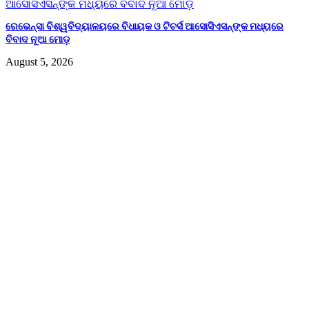
ରେଭେନ୍ସା ବିଶ୍ୱବିଦ୍ୟାଳୟରେ ବିଧାୟକ ଓ ଟିଚର୍ସ ଆସୋସିଏସନ୍‌ଙ୍କ ମଧ୍ୟରେ
ବିବାଦ ନୂଆ ମୋଡ଼
August 5, 2026
Leave a Reply