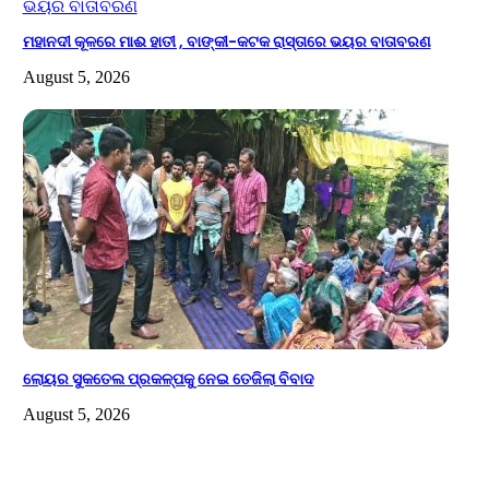
ମହାନଦୀ କୂଳରେ ମାଈ ହାତୀ , ବାଙ୍କୀ-କଟକ ରାସ୍ତାରେ ଭୟର ବାତାବରଣ
August 5, 2026
ଲୋୟର ସୁକତେଲ ପ୍ରକଳ୍ପକୁ ନେଇ ତେଜିଲା ବିବାଦ
August 5, 2026