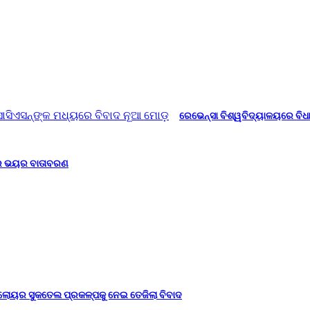
ରେଭେନ୍ସା ବିଶ୍ୱବିଦ୍ୟାଳୟରେ ବିଧ
ାରେ ଭୟର ବାତାବରଣ
ଲୋୟର ସୁକତେଲ ପ୍ରକଳ୍ପକୁ ନେଇ ତେଜିଲା ବିବାଦ