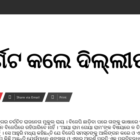
୍ଗେଟ କଲେ ଦିଲ୍ଲୀ
Share via Email
Print
ଗର ଚର୍ଚ୍ଚିତ ରାଜନେତା ମୁକୁଲ ରାୟ । ବିଜେପି ଛାଡ଼ିବା ପରେ ତାଙ୍କୁ ଭାଷାର
ବିଜେପିରେ ରହିପାରିବେ ନାହିଁ । ‘ଆୟା ରାମ ଗେୟା ରାମ’ଙ୍କ ବିଷୟରେ ଳ ଚିନ୍
ଁ । ସେ ଆହୁରି ମଧ୍ୟ କହିଛନ୍ତି ଯେ ବିଜେପି ସମସ୍ତଙ୍କୁ ଆଲିଙ୍ଗନ କରେ ଓ ଏ
 କିଛି ଅଛନ୍ତି ଯେଉଁମାନେ ଶୃଙ୍ଖଳା ଓ ଏହାର ଆଦର୍ଶ ପ୍ରତି ଏକ ପ୍ରତିବଦ୍ଧତା ସ