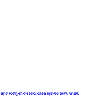
ପ୍ରତି ୧୦ଟିରୁ ଗୋଟିଏ ହତ୍ୟା ପଛରେ ପ୍ରେମ ଓ ଅବୈଧ ସମ୍ପର୍କ,