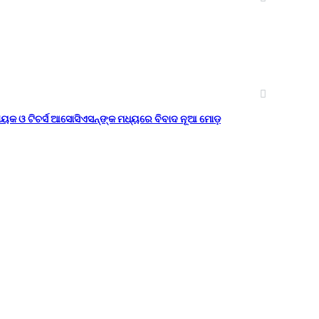
ାୟକ ଓ ଟିଚର୍ସ ଆସୋସିଏସନ୍‌ଙ୍କ ମଧ୍ୟରେ ବିବାଦ ନୂଆ ମୋଡ଼