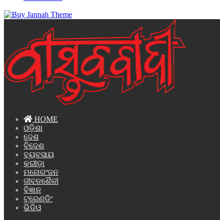
HOME
ଓଡ଼ିଶା
ଦେଶ
ବିଦେଶ
ବ୍ୟବସାୟ
କ୍ରୀଡ଼ା
ମନୋରଂଜନ
ଜୀବନଶୈଳୀ
ବିଜ୍ଞାନ
ଟ୍ରେଣ୍ଡିଂ
ଭିଡିଓ