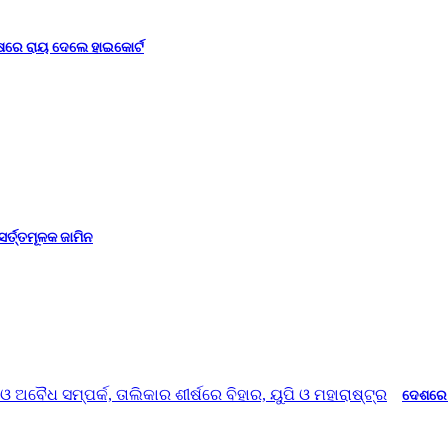
ଷରେ ରାୟ ଦେଲେ ହାଇକୋର୍ଟ
ସର୍ତ୍ତମୂଳକ ଜାମିନ
ଦେଶରେ 