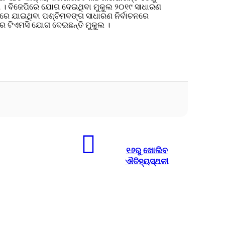
ଲା । ବିଜେପିରେ ଯୋଗ ଦେଇଥିବା ମୁକୁଲ ୨୦୧୯ ସାଧାରଣ
ଟରେ ଯାଇଥିବା ପଶ୍ଚିମବଙ୍ଗ ସାଧାରଣ ନିର୍ବାଚନରେ
େ ଟିଏମସି ଯୋଗ ଦେଇଛନ୍ତି ମୁକୁଲ ।
୧୬ରୁ ଖୋଲିବ
ଐତିହ୍ୟସ୍ଥଳୀ