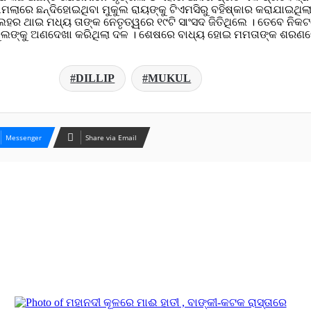
ାମଲାରେ ଛନ୍ଦିହୋଇଥିବା ମୁକୁଲ ରାୟଙ୍କୁ ଟିଏମସିରୁ ବହିଷ୍କାର କରାଯାଇଥି
ଲହର ଥାଇ ମଧ୍ୟ ତାଙ୍କ ନେତୃତ୍ୱରେ ୧୯ଟି ସାଂସଦ ଜିତିଥିଲେ । ତେବେ ନିକ
ୁକୁଲଙ୍କୁ ଅଣଦେଖା କରିଥିଲା ଦଳ । ଶେଷରେ ବାଧ୍ୟ ହୋଇ ମମତାଙ୍କ ଶରଣର
DILLIP
MUKUL
Messenger
Share via Email