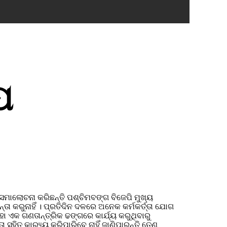
ପ
େ ସମାଲୋଚନା କରିଛନ୍ତି ପଶ୍ଚିମବଙ୍ଗ ବିଜେପି ମୁଖ୍ୟ
ତା କରୁନାହିଁ । ପ୍ରତିଦିନ ଦଳରେ ଅନେକ କର୍ମକର୍ତ୍ତା ଯୋଗ
ହା ଏକ ଗଣତାନ୍ତ୍ରିକ ଢଙ୍ଗରେ କାର୍ଯ୍ୟ କରୁଥିବାରୁ
ହିତ କାର‌୍ୟ୍ୟ କରିପାରିବେ ନାହିଁ ଜାଣିପାରନ୍ତି ତେଣୁ