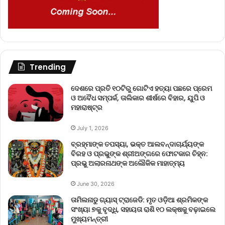
Trending
ଦେଶରେ ପ୍ରତି ୧୦ଟିରୁ ଗୋଟିଏ ହତ୍ୟା ପଛରେ ପ୍ରେମ
ଓ ଅବୈଧ ସମ୍ପର୍କ, ତାଲିକାର ଶୀର୍ଷରେ ବିହାର, ୟୁପି ଓ
ମହାରାଷ୍ଟ୍ର
July 1, 2026
ବ୍ରହ୍ମାଙ୍କ ତପସ୍ୟା, ଭକ୍ତ ଆଲବନ୍ଦାଚାର୍ଯ୍ୟଙ୍କ
ବିରହ ଓ ପ୍ରଭୁଙ୍କ ଶ୍ରୀଅଙ୍ଗରେ ଫୋଟକାର ଚିହ୍ନ:
ପ୍ରଭୁ ଅଲାରନାଥଙ୍କ ଅଲୌକିକ ମାହାତ୍ମ୍ୟ
June 30, 2026
ତାମିଲନାଡୁ ଗ୍ୟାସ୍ ଟ୍ରାଜେଡି: ମୃତ ଓଡ଼ିଆ ଶ୍ରମିକଙ୍କ
ସଂଖ୍ୟା ୭କୁ ବୃଦ୍ଧି, ସହାୟତା ରାଶି ୧୦ ଲକ୍ଷକୁ ବଢ଼ାଇଲେ
ମୁଖ୍ୟମନ୍ତ୍ରୀ