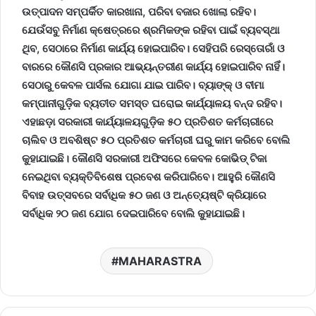
ଉତ୍ପାଦନ ସମ୍ପର୍କିତ କାରଖାନା
,
ପରିବା ବଜାର ଖୋଲା ରହିବ।
ଯେଉଁସବୁ ନିର୍ମାଣ କ୍ଷେତ୍ରରେ ଶ୍ରମିକଙ୍କ ରହିବା ପାଇଁ ବ୍ୟବସ୍ଥା
ଥିବ
,
ସେଠାରେ ନିର୍ମାଣ କାର୍ଯ୍ୟ ହୋଇପାରିବ। ସେହିପରି ରେସ୍ତୋରାଁ ଓ
ବାରରେ କୌଣସି ପ୍ରକାର ଆଭ୍ୟନ୍ତରୀଣ କାର୍ଯ୍ୟ ହୋଇପାରିବ ନାହିଁ।
ସେଠାରୁ କେବଳ ପାର୍ସଲ ଯୋଗା ଯାଇ ପାରିବ। ବ୍ୟାଙ୍କ୍ ଓ ବୀମା
କମ୍ପାନୀଗୁଡ଼ିକ ବ୍ୟତୀତ ସମସ୍ତ ଘରୋଇ କାର୍ଯ୍ୟାଳୟ ବନ୍ଦ ରହିବ।
ଏହାଛଡ଼ା ସରକାରୀ କାର୍ଯ୍ୟାଳୟଗୁଡ଼ିକ ୫୦ ପ୍ରତିଶତ କର୍ମଚାରୀରେ
ଚାଲିବ ଓ ଅବଶିଷ୍ଟ ୫୦ ପ୍ରତିଶତ କର୍ମଚାରୀ ଘରୁ କାମ କରିବେ ବୋଲି
କୁହାଯାଇଛି। କୌଣସି ସରକାରୀ ଅଫିସରେ କେବଳ କୋଭିଡ୍ ଟିକା
ନେଇଥିବା ବ୍ୟକ୍ତିବିଶେଷ ପ୍ରବେଶ କରିପାରିବେ। ଆହୁରି କୌଣସି
ବିବାହ ଉତ୍ସବରେ ସର୍ବାଧିକ ୫୦ ଜଣ ଓ ଅନ୍ତ୍ୟେଷ୍ଟି କ୍ରିୟାରେ
ସର୍ବାଧିକ ୨୦ ଜଣ ଯୋଗ ଦେଇପାରିବେ ବୋଲି କୁହାଯାଇଛି।
MAHARASTRA