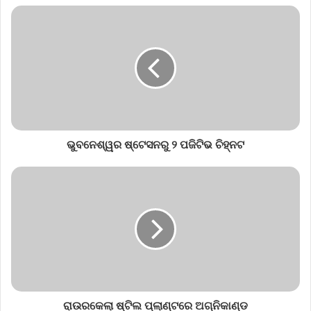
ଭୁବନେଶ୍ୱର ଷ୍ଟେସନରୁ ୨ ପଜିଟିଭ ଚିହ୍ନଟ
ରାଉରକେଲା ଷ୍ଟିଲ ପ୍ଲାଣ୍ଟରେ ଅଗ୍ନିକାଣ୍ଡ