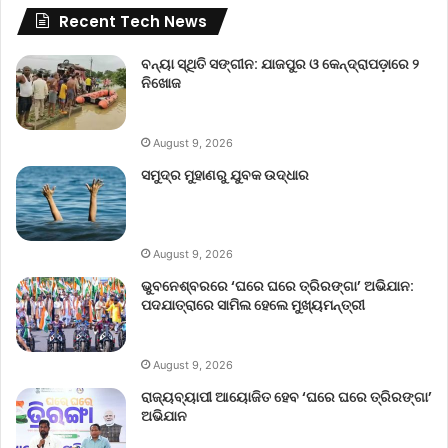
Recent Tech News
ବନ୍ୟା ସ୍ଥିତି ସଙ୍ଗୀନ: ଯାଜପୁର ଓ କେନ୍ଦ୍ରାପଡ଼ାରେ ୨
ନିଖୋଜ
August 9, 2026
ସମୁଦ୍ର ମୁହାଣରୁ ଯୁବକ ଉଦ୍ଧାର
August 9, 2026
ଭୁବନେଶ୍ବରରେ ‘ଘରେ ଘରେ ତ୍ରିରଙ୍ଗା’ ଅଭିଯାନ:
ପଦଯାତ୍ରାରେ ସାମିଲ ହେଲେ ମୁଖ୍ୟମନ୍ତ୍ରୀ
August 9, 2026
ରାଜ୍ୟବ୍ୟାପୀ ଆୟୋଜିତ ହେବ ‘ଘରେ ଘରେ ତ୍ରିରଙ୍ଗା’
ଅଭିଯାନ