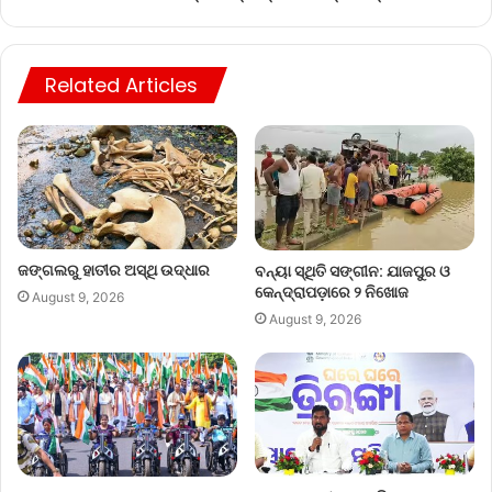
Related Articles
ଜଙ୍ଗଲରୁ ହାତୀର ଅସ୍ଥି ଉଦ୍ଧାର
ବନ୍ୟା ସ୍ଥିତି ସଙ୍ଗୀନ: ଯାଜପୁର ଓ
କେନ୍ଦ୍ରାପଡ଼ାରେ ୨ ନିଖୋଜ
August 9, 2026
August 9, 2026