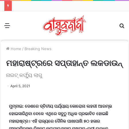
Menu
S
fo
Home
/
Breaking News
ମହାରାଷ୍ଟ୍ରରେ ସପ୍ତାହାନ୍ତ ଲକଡାଉନ୍
ନାଇଟ୍ କର୍ଫ୍ୟୁ ଲାଗୁ
April 5, 2021
ମୁମ୍ବାଇ: ଦେଶରେ ଦ୍ବିତୀୟ ପର୍ଯ୍ୟାୟ କୋରୋନା ଲହରୀ ଆରମ୍ଭ
ହୋଇସାରିଥିବା ବେଳେ ଏଥିରେ ସବୁଠୁ ଅଧିକ ପ୍ରଭାବିତ ହୋଇଛି
ମହାରାଷ୍ଟ୍ର। ଏହି ରାଜ୍ୟରେ ଦୈନିକ ପାଖାପାଖି ୫୦ ହଜାର
ସଂକ୍ରମିତଙ୍କୁ ଚିହ୍ନଟ କରାଯାଉଥିବାରୁ ମୁଖ୍ୟମନ୍ତ୍ରୀ ଉଦ୍ଧବ