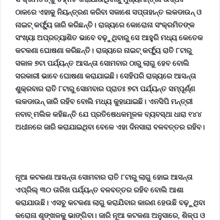
ଠାକରେ ଏହାକୁ ନିୟନ୍ତ୍ରଣ କରିବା ସକାଶେ ସପ୍ତାହାନ୍ତ ଲକଡାଉନ୍ ଓ
ନାଇଟ୍ କର୍ଫ୍ୟୁ ଜାରି କରିଛନ୍ତି। ରାଜ୍ୟରେ କୋରୋନା ସଂକ୍ରମିତଙ୍କ
ସଂଖ୍ୟା ଅପ୍ରତ୍ୟାଶିତ ଭାବେ ବଢ଼ୁଥିବାରୁ ସେ ଆହୁରି ମଧ୍ୟ କେତେକ
କଟକଣା ଘୋଷଣା କରିଛନ୍ତି। ରାଜ୍ୟରେ ନାଇଟ୍ କର୍ଫ୍ୟୁ ରାତି ୮ଟାରୁ
ସକାଳ ୭ଟା ପର୍ଯ୍ୟନ୍ତ ଆସନ୍ତା ସୋମବାର ଠାରୁ ଲାଗୁ ହେବ ବୋଲି
ସରକାରୀ ଭାବେ ଘୋଷଣା କରାଯାଇଛି। ସେହିପରି ରାଜ୍ୟରେ ଆସନ୍ତା
ଶୁକ୍ରବାର ରାତି ୮ଟାରୁ ସୋମବାର ପ୍ରାତଃ ୭ଟା ପର୍ଯ୍ୟନ୍ତ ସମ୍ପୂର୍ଣ୍ଣ
ଲକଡାଉନ୍ ଜାରି ରହିବ ବୋଲି ମଧ୍ୟ କୁହାଯାଇଛି। ଏନସିପି ମନ୍ତ୍ରୀ
ନବାବ୍ ମଲିକ କହିଛନ୍ତି ଯେ ପ୍ରତିଷେଧକମୂଳକ ବ୍ୟବସ୍ଥା ଧାରା ୧୪୪
ଅଧୀନରେ ଜାରି କରାଯାଇଥିବା ବେଳେ ଏହା ଦିନସାରା ବଳବତ୍ତର ରହିବ।
ନୂଆ କଟକଣା ଆସନ୍ତା ସୋମବାର ରାତି ୮ଟାରୁ ଲାଗୁ ହୋଇ ଆସନ୍ତା
ଏପ୍ରିଲ୍ ୩୦ ତାରିଖ ପର୍ଯ୍ୟନ୍ତ ବଳବତ୍ତର ରହିବ ବୋଲି ଆଶା
କରାଯାଉଛି। ଏସବୁ କଟକଣା ଲାଗୁ କରାଯିବାର କାରଣ ହେଉଛି ବଢ଼ୁଥିବା
କରୋନା ଶୃଙ୍ଖଳକୁ ଭାଙ୍ଗିବା। ଜାରି ନୂଆ କଟକଣା ଅନୁସାରେ
,
ଶିଳ୍ପ ଓ