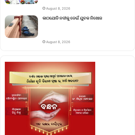
August 8, 2026
କାଠଯୋଡି ନଦୀକୁ ଡେଇଁ ଯୁବକ ନିଖୋଜ
August 8, 2026