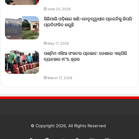
June 23, 2026
ସିଜିମାଲି ଓଡ଼ିଶାର ଖଣି-ନେତୃତ୍ୱାଧୀନ ପ୍ରଗତିକୁ କିପରି
ପ୍ରତିଫଳିତ କରୁଛି
May 17, 2026
ପଶ୍ଚିମ ଏସିଆ ସଂକଟର ପ୍ରଭାବ: ଦେଶରେ ଏଲ୍‌ପିଜି
ବ୍ୟବହାର ୧୮% ହ୍ରାସ
March 17, 2026
© Copyright 2026, All Rights Reserved