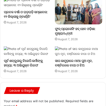
ପ୍ରବଳ ବର୍ଷା ଓ ଘଡ଼ଘଡ଼ି ସମ୍ଭାବନା:
୧୨ ଜିଲ୍ଲାକୁ ଓ୍ବାର୍ଣ୍ଣିଂ
August 7, 2026
ଫୁଡ୍ ପ୍ରୋସେସିଂ ହବ୍ ହେବ ଓଡ଼ିଶା:
ମୁଖ୍ୟମନ୍ତ୍ରୀ
August 7, 2026
ପୂର୍ବ ଶତ୍ରୁତାରୁ ବିଜେପି କର୍ମୀଙ୍କୁ
ସାପ କାମୁଡ଼ାରେ ମାଆ ପୁଅ ମୃତ,
ହତ୍ୟା; ୩ ଅଭିଯୁକ୍ତ ଗିରଫ
ବଞ୍ଚିଗଲେ ବାପା ଓ ଝିଅ
August 7, 2026
August 7, 2026
Leave a Reply
Your email address will not be published.
Required fields are
marked
*