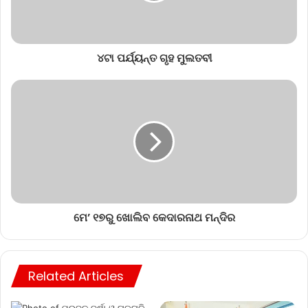
୪ଟା ପର୍ଯ୍ୟନ୍ତ ଗୃହ ମୁଲତବୀ
ମେ’ ୧୭ରୁ ଖୋଲିବ କେଦାରନାଥ ମନ୍ଦିର
Related Articles