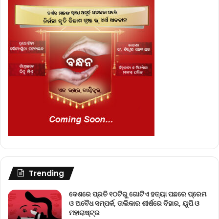
Trending
ଦେଶରେ ପ୍ରତି ୧୦ଟିରୁ ଗୋଟିଏ ହତ୍ୟା ପଛରେ ପ୍ରେମ
ଓ ଅବୈଧ ସମ୍ପର୍କ, ତାଲିକାର ଶୀର୍ଷରେ ବିହାର, ୟୁପି ଓ
ମହାରାଷ୍ଟ୍ର