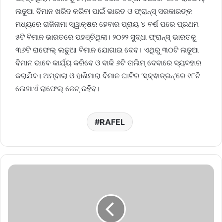
ଲଢୁଆ ବିମାନ ଖରିଦ କରିବା ପାଇଁ ଭାରତ ଓ ଫ୍ରାନ୍‌ସ୍‌ ସରକାରଙ୍କ
ମଧ୍ୟରେ ରାଜିନାମା ସ୍ୱାକ୍ଷର ହେବାର ପ୍ରାୟ ୪ ବର୍ଷ ପରେ ପ୍ରଥମ
୫ଟି ବିମାନ ଭାରତରେ ପହଞ୍ଚିଥିଲା। ୨୦୨୨ ସୁଦ୍ଧା ଫ୍ରାନ୍‌ସ୍‌ ଭାରତକୁ
୩୬ଟି ରାଫେଲ୍‌ ଲଢୁଆ ବିମାନ ଯୋଗାଇ ଦେବ। ଏଥିରୁ ୩୦ଟି ଲଢୁଆ
ବିମାନ ଭାବେ କାର୍ଯ୍ୟ କରିବେ ଓ ବାକି ୬ଟି ତାଲିମ୍‌ ଦେବାରେ ବ୍ୟବହାର
କରାଯିବ। ଅମ୍ବାଲା ଓ ହାଶିମାରା ବିମାନ ଘାଟିର ‘ସ୍କ୍ଵାଡ୍ରନ୍‌’ରେ ୧୮ଟି
ଲେଖାଏଁ ରାଫେଲ୍‌ ଜେଟ୍‌ ରହିବ।
RAFEL