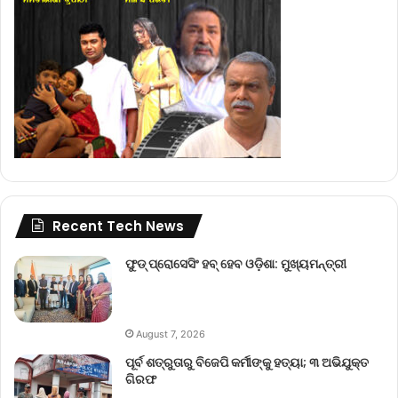
Recent Tech News
ଫୁଡ୍ ପ୍ରୋସେସିଂ ହବ୍ ହେବ ଓଡ଼ିଶା: ମୁଖ୍ୟମନ୍ତ୍ରୀ
August 7, 2026
ପୂର୍ବ ଶତ୍ରୁତାରୁ ବିଜେପି କର୍ମୀଙ୍କୁ ହତ୍ୟା; ୩ ଅଭିଯୁକ୍ତ
ଗିରଫ