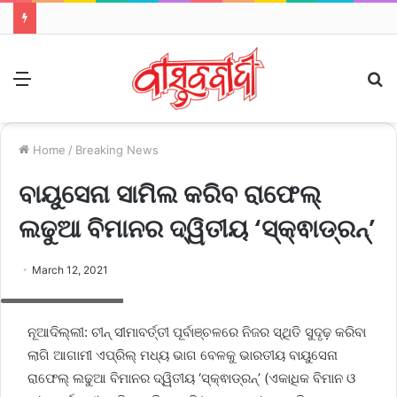
Menu
S
fo
Home
/
Breaking News
ବାୟୁସେନା ସାମିଲ କରିବ ରାଫେଲ୍‌
ଲଢୁଆ ବିମାନର ଦ୍ୱିତୀୟ ‘ସ୍କ୍ଵାଡ୍ରନ୍‌’
March 12, 2021
ANI_20200729209
ନୂଆଦିଲ୍ଲୀ: ଚୀନ୍‌ ସୀମାବର୍ତ୍ତୀ ପୂର୍ବାଞ୍ଚଳରେ ନିଜର ସ୍ଥିତି ସୁଦୃଢ଼ କରିବା
ଲାଗି ଆଗାମୀ ଏପ୍ରିଲ୍‌ ମଧ୍ୟ ଭାଗ ବେଳକୁ ଭାରତୀୟ ବାୟୁସେନା
ରାଫେଲ୍‌ ଲଢୁଆ ବିମାନର ଦ୍ୱିତୀୟ ‘ସ୍କ୍ଵାଡ୍ରନ୍‌’ (ଏକାଧିକ ବିମାନ ଓ