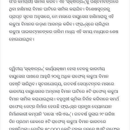
ତା’ର କର୍ମଚାରୀ) ସାମିଲ କରିବ। ଏହି ‘ସ୍କ୍ଵାଡ୍ରନ୍‌’କୁ ପଶ୍ଚିମବଙ୍ଗରେ
ଥିବା ହାଶିମାରା ବିମାନ ଘାଟିରେ ସାମିଲ କରାଯିବ। ବିଶେଷସୂତ୍ରରୁ
ପ୍ରାପ୍ତ ସୂଚନା ଅନୁସାରେ, ମେ ମାସରେ ବାୟୁସେନା ହାଶିମାରାରୁ ଏହି
ଲଢୁଆ ବିମାନର ଉଡ଼ାଣ ଆରମ୍ଭ କରିବ। ଫ୍ରାନ୍‌ସ୍‌ରେ ଚାଲିଥିବା
ଲଢୁଆ ପାଇଲଟ୍‌ମାନଙ୍କର ତାଲିମ ମଧ୍ୟ ଏହି ସମୟ ମଧ୍ୟରେ ଶେଷ
ହୋଇଯାଇଥିବ।
ଦ୍ୱିତୀୟ ‘ସ୍କ୍ଵାଡ୍ରନ୍‌’ କାର୍ଯ୍ୟକ୍ଷମ ହେଲା ବେଳକୁ ଭାରତୀୟ
ବାୟୁସେନା ପାଖରେ ଆହୁରି ୨୦ରୁ ଅଧିକ ରାଫେଲ୍‌ ଲଢୁଆ ବିମାନ
ପହଞ୍ଚି ସାରିଥିବ। ସୂଚନାଯୋଗ୍ୟ, ଗତବର୍ଷ ସେପ୍ଟେମ୍ବର ମାସରେ
ଭାରତୀୟ ବାୟୁସେନାର ଅମ୍ବାଲା ବିମାନ ଘାଟିରେ ୫ଟି ରାଫେଲ୍‌ ଲଢୁଆ
ବିମାନ ସାମିଲ କରାଯାଇଥିଲା। ବହୁମୁଖୀ ଭୂମିକା ନିର୍ବାହ କରିବାରେ ସମର୍ଥ
ରାଫେଲ୍‌ ଜେଟ୍‌ର ନିର୍ମାତା ହେଉଛି ଫ୍ରାନ୍‌ସ୍‌ର ପ୍ରମୁଖ ବ୍ୟୋମଯାନ
ନିର୍ମାଣକାରୀ କମ୍ପାନି ‘ଡାସୋ ଏଭିଏସନ୍‌’। ଗତବର୍ଷ ଜୁଲାଇ ୨୯ ତାରିଖ
ଦିନ ପ୍ରଥମ ଛେକରେ ୫ଟି ରାଫେଲ୍‌ ଲଢୁଆ ବିମାନ ଭାରତରେ
ପହଞ୍ଚିଥିଲା। ଗୋଟିକୁ ୫୯,୦୦୦ କୋଟି ଟଙ୍କା ଦରରେ ୩୬ଟି ରାଫେଲ୍‌