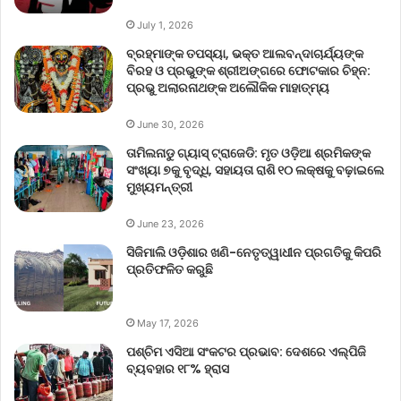
July 1, 2026
ବ୍ରହ୍ମାଙ୍କ ତପସ୍ୟା, ଭକ୍ତ ଆଲବନ୍ଦାଚାର୍ଯ୍ୟଙ୍କ
ବିରହ ଓ ପ୍ରଭୁଙ୍କ ଶ୍ରୀଅଙ୍ଗରେ ଫୋଟକାର ଚିହ୍ନ:
ପ୍ରଭୁ ଅଲାରନାଥଙ୍କ ଅଲୌକିକ ମାହାତ୍ମ୍ୟ
June 30, 2026
ତାମିଲନାଡୁ ଗ୍ୟାସ୍ ଟ୍ରାଜେଡି: ମୃତ ଓଡ଼ିଆ ଶ୍ରମିକଙ୍କ
ସଂଖ୍ୟା ୭କୁ ବୃଦ୍ଧି, ସହାୟତା ରାଶି ୧୦ ଲକ୍ଷକୁ ବଢ଼ାଇଲେ
ମୁଖ୍ୟମନ୍ତ୍ରୀ
June 23, 2026
ସିଜିମାଲି ଓଡ଼ିଶାର ଖଣି-ନେତୃତ୍ୱାଧୀନ ପ୍ରଗତିକୁ କିପରି
ପ୍ରତିଫଳିତ କରୁଛି
May 17, 2026
ପଶ୍ଚିମ ଏସିଆ ସଂକଟର ପ୍ରଭାବ: ଦେଶରେ ଏଲ୍‌ପିଜି
ବ୍ୟବହାର ୧୮% ହ୍ରାସ