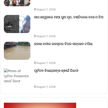
August 7, 2026
ସାପ କାମୁଡ଼ାରେ ମାଆ ପୁଅ ମୃତ, ବଞ୍ଚିଗଲେ ବାପା ଓ ଝିଅ
August 7, 2026
ଜଳକା ନଦୀର ଜଳସ୍ତର ବିପଦ ସଙ୍କେତ ଟପିଲା
August 7, 2026
ପୂର୍ବତନ ବିଧାୟକଙ୍କ ଜ୍ଵାଇଁ ଗିରଫ
August 7, 2026