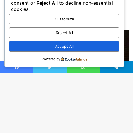
consent or
Reject All
to decline non-essential
cookies.
Customize
Reject All
Accept All
Powered by
Facebook
Twitter
WhatsApp
Telegram
Ba
to
to
bu