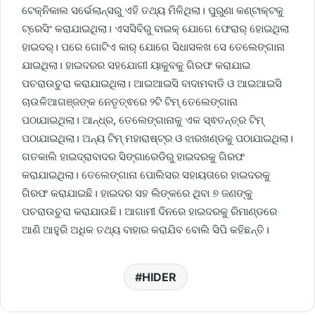
ଟେକ୍ନିକାଲ ସର୍ଭେଲାନ୍ସରୁ ଏହି ତଥ୍ୟ ମିଳିଥିଲା। ପୁରୁଣା କଣ୍ଟାକ୍ଟକୁ
ଟ୍ରେସିଂ କରାଯାଇଥିଲା। ଏସସିବିରୁ ବାଇକ୍ ଯୋଗେ ଫେରାର୍ ହୋଇଥିଲା
ହାଇଦର୍। ପରେ ଗୋଟିଏ କାର୍ ଯୋଗେ ସିଧାସଳଖ ସେ ତେଲେଙ୍ଗାନା
ଯାଇଥିଲା। ହାଇଦରର ସହଯୋଗୀ ୟାକୁବକୁ ଗିରଫ କରାଯାଇ
ପଚରାଉଚୁରା କରାଯାଇଥିଲା। ଆଇଆଇସି ବାଦାମବାଡି ଓ ଆଇଆଇସି
ଚାଉଳିଆଗଞ୍ଜଙ୍କ ନେତୃତ୍ଵରେ ୨ଟି ଟିମ୍ ତେଲେଙ୍ଗାନା
ପଠାଯାଇଥିଲା। ଆନ୍ଧ୍ର, ତେଲେଙ୍ଗାନାକୁ ଏକ ସ୍ଵତନ୍ତ୍ର ଟିମ୍
ପଠାଯାଇଥିଲା। ଅନ୍ୟ ଟିମ୍ ମହାରାଷ୍ଟ୍ର ଓ ଝାରଖଣ୍ଡକୁ ପଠାଯାଇଥିଲା।
ଗତକାଲି ହାଇଦ୍ରାବାଦର ସିଙ୍ଗାରେଡିରୁ ହାଇଦରକୁ ଗିରଫ
କରାଯାଇଥିଲା। ତେଲେଙ୍ଗାନା ପୋଲିସର ସହାୟତାରେ ହାଇଦରକୁ
ଗିରଫ କରାଯାଇଛି। ହାଇଦର ସହ ଲିଙ୍କରେ ଥିବା ୭ ଜଣଙ୍କୁ
ପଚରାଉଚୁରା କରାଯାଉଛି। ଆଗାମୀ ଦିନରେ ହାଇଦରକୁ ରିମାଣ୍ଡରେ
ଆଣି ଆହୁରି ଅଧିକ ତଥ୍ୟ ବାହାର କରାଯିବ ବୋଲି ସିପି କହିଛନ୍ତି।
HIDER