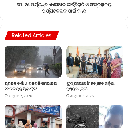
ମେ’ ୧୫ ପର୍ଯ୍ୟନ୍ତ ଏଏସଆଇ କୀର୍ତ୍ତିରାଜି ଓ ସଂଗ୍ରହାଳୟ
ପର୍ଯ୍ୟଟକଙ୍କ ପାଇଁ ବନ୍ଦ
Related Articles
ପ୍ରବଳ ବର୍ଷା ଓ ଘଡ଼ଘଡ଼ି ସମ୍ଭାବନା:
ଫୁଡ୍ ପ୍ରୋସେସିଂ ହବ୍ ହେବ ଓଡ଼ିଶା:
୧୨ ଜିଲ୍ଲାକୁ ଓ୍ବାର୍ଣ୍ଣିଂ
ମୁଖ୍ୟମନ୍ତ୍ରୀ
August 7, 2026
August 7, 2026