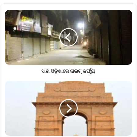
ସାରା ଓଡ଼ିଶାରେ ନାଇଟ୍‌ କର୍ଫ୍ୟୁ ‌