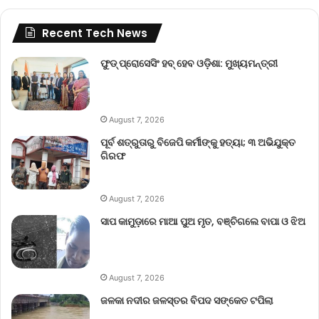
Recent Tech News
ଫୁଡ୍ ପ୍ରୋସେସିଂ ହବ୍ ହେବ ଓଡ଼ିଶା: ମୁଖ୍ୟମନ୍ତ୍ରୀ
August 7, 2026
ପୂର୍ବ ଶତ୍ରୁତାରୁ ବିଜେପି କର୍ମୀଙ୍କୁ ହତ୍ୟା; ୩ ଅଭିଯୁକ୍ତ
ଗିରଫ
August 7, 2026
ସାପ କାମୁଡ଼ାରେ ମାଆ ପୁଅ ମୃତ, ବଞ୍ଚିଗଲେ ବାପା ଓ ଝିଅ
August 7, 2026
ଜଳକା ନଦୀର ଜଳସ୍ତର ବିପଦ ସଙ୍କେତ ଟପିଲା