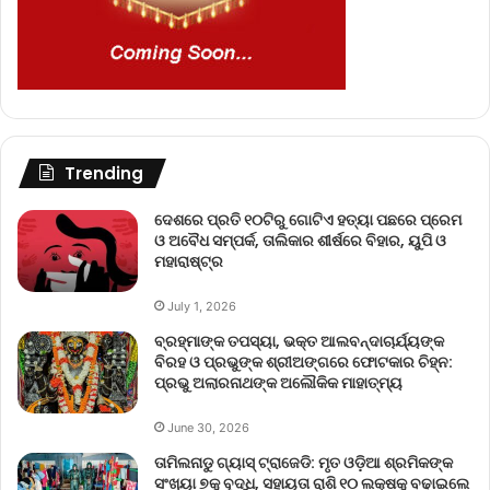
Trending
ଦେଶରେ ପ୍ରତି ୧୦ଟିରୁ ଗୋଟିଏ ହତ୍ୟା ପଛରେ ପ୍ରେମ
ଓ ଅବୈଧ ସମ୍ପର୍କ, ତାଲିକାର ଶୀର୍ଷରେ ବିହାର, ୟୁପି ଓ
ମହାରାଷ୍ଟ୍ର
July 1, 2026
ବ୍ରହ୍ମାଙ୍କ ତପସ୍ୟା, ଭକ୍ତ ଆଲବନ୍ଦାଚାର୍ଯ୍ୟଙ୍କ
ବିରହ ଓ ପ୍ରଭୁଙ୍କ ଶ୍ରୀଅଙ୍ଗରେ ଫୋଟକାର ଚିହ୍ନ:
ପ୍ରଭୁ ଅଲାରନାଥଙ୍କ ଅଲୌକିକ ମାହାତ୍ମ୍ୟ
June 30, 2026
ତାମିଲନାଡୁ ଗ୍ୟାସ୍ ଟ୍ରାଜେଡି: ମୃତ ଓଡ଼ିଆ ଶ୍ରମିକଙ୍କ
ସଂଖ୍ୟା ୭କୁ ବୃଦ୍ଧି, ସହାୟତା ରାଶି ୧୦ ଲକ୍ଷକୁ ବଢ଼ାଇଲେ