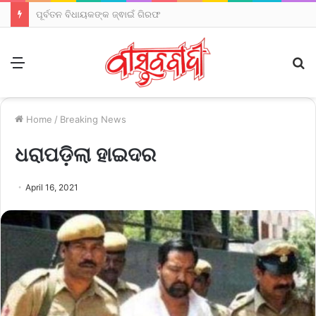
ପୂର୍ବତନ ବିଧାୟକଙ୍କ ଜ୍ଵାଇଁ ଗିରଫ
Menu
S
fo
Home
/
Breaking News
ଧରାପଡ଼ିଲା ହାଇଦର
April 16, 2021