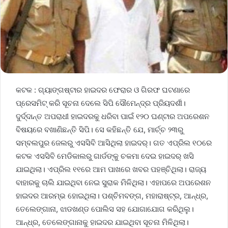
କଟକ : ଗ୍ୟାଙ୍ଗଷ୍ଟାର ହାଇଦର ଫେରାର ଓ ଗିରଫ ଘଟଣାରେ
ପ୍ରେସମିଟ୍ କରି ସୂଚନା ଦେଲେ ସିପି ସୌମେନ୍ଦ୍ର ପ୍ରିୟଦର୍ଶୀ।
ଦୁର୍ଦ୍ଦାନ୍ତ ଅପରାଧୀ ହାଇଦରକୁ ଧରିବା ପାଇଁ ୧୨୦ ଘଣ୍ଟାର ଅପରେଶନ
ବିଷୟରେ ବଖାଣିଛନ୍ତି ସିପି। ସେ କହିଛନ୍ତି ଯେ, ମାର୍ଚ୍ଚ ୨୩ରୁ
ସମ୍ବଲପୁର ଜେଲରୁ ଏସସିବି ଆସିଥିଲା ହାଇଦର୍। ଗତ ଏପ୍ରିଲ ୧୦ରେ
କଟକ ଏସସିବି ମେଡିକାଲରୁ ଗାର୍ଡଙ୍କୁ ଚକମା ଦେଇ ହାଇଦର୍ ଖସି
ଯାଇଥିଲା। ଏପ୍ରିଲ ୧୧ରେ ଆମ ପାଖରେ ଖବର ପହଞ୍ଚିଥିଲା। ରାଜ୍ୟ
ବାହାରକୁ ଚାଲି ଯାଇଥିବା ନେଇ ସୁରାକ ମିଳିଥିଲା। ଏହାପରେ ଅପରେଶନ
ହାଇଦର ଆରମ୍ଭ ହୋଇଥିଲା। ପଶ୍ଚିମବଙ୍ଗ, ମହାରାଷ୍ଟ୍ର, ଆନ୍ଧ୍ର,
ତେଲେଙ୍ଗାନା, ଝାଡଖଣ୍ଡ ପୋଲିସ ସହ ଯୋଗାଯୋଗ କରିଥିଲୁ।
ଆନ୍ଧ୍ର, ତେଲେଙ୍ଗାନାକୁ ହାଇଦର ଯାଇଥିବା ସୂଚନା ମିଳିଥିଲା।