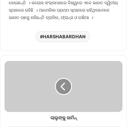
ହୋଇଛନ୍ତି । କରୋନା ସଂକ୍ରମଣରେ ବିଶ୍ୱରେ ଏବେ ଭାରତ ଦ୍ୱିତୀୟ
ସ୍ଥାନରେ ରହିଛି । ଆମେରିକା ପ୍ରଥମ ସ୍ଥାନରେ ରହିଥିବାବେଳେ
ଭାରତ ପଛକୁ ରହିଛନ୍ତି ବ୍ରାଜିଲ, ଫ୍ରାନ୍ସ ଓ ଋଷିଆ ।
HARSHABARDHAN
ଲାଲୁଙ୍କୁ ଜାମିନ୍