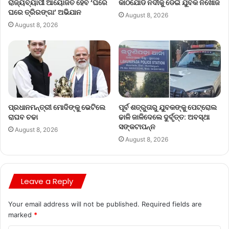
ରାଜ୍ୟବ୍ୟାପୀ ଆୟୋଜିତ ହେବ ‘ଘରେ
କାଠଯୋଡି ନଦୀକୁ ଡେଇଁ ଯୁବକ ନିଖୋଜ
ଘରେ ତ୍ରିରଙ୍ଗା’ ଅଭିଯାନ
August 8, 2026
August 8, 2026
ପ୍ରଧାନମନ୍ତ୍ରୀ ମୋଦିଙ୍କୁ ଭେଟିଲେ
ପୂର୍ବ ଶତ୍ରୁତାରୁ ଯୁବକଙ୍କୁ ପେଟ୍ରୋଲ
ରାଘବ ଚଢା
ଢାଳି ଜାଳିଦେଲେ ଦୁର୍ବୃତ୍ତ: ଅବସ୍ଥା
ସଙ୍କଟାପନ୍ନ
August 8, 2026
August 8, 2026
Leave a Reply
Your email address will not be published.
Required fields are
marked
*