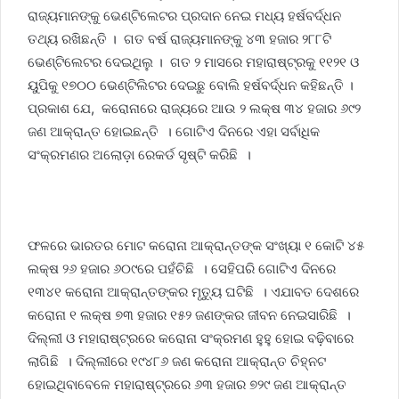
ରାଜ୍ୟମାନଙ୍କୁ ଭେଣ୍ଟିଲେଟର ପ୍ରଦାନ ନେଇ ମଧ୍ୟ ହର୍ଷବର୍ଦ୍ଧନ
ତଥ୍ୟ ରଖିଛନ୍ତି । ଗତ ବର୍ଷ ରାଜ୍ୟମାନଙ୍କୁ ୪୩ ହଜାର ୨୮୮ଟି
ଭେଣ୍ଟିଲେଟର ଦେଇଥିଲୁ । ଗତ ୨ ମାସରେ ମହାରାଷ୍ଟ୍ରକୁ ୧୧୨୧ ଓ
ୟୁପିକୁ ୧୭୦୦ ଭେଣ୍ଟିଲିଟର ଦେଇଛୁ ବୋଲି ହର୍ଷବର୍ଦ୍ଧନ କହିଛନ୍ତି ।
ପ୍ରକାଶ ଯେ, କରୋନାରେ ରାଜ୍ୟରେ ଆଉ ୨ ଲକ୍ଷ ୩୪ ହଜାର ୬୯୨
ଜଣ ଆକ୍ରାନ୍ତ ହୋଇଛନ୍ତି । ଗୋଟିଏ ଦିନରେ ଏହା ସର୍ବାଧିକ
ସଂକ୍ରମଣର ଅଲୋଡ଼ା ରେକର୍ଡ ସୃଷ୍ଟି କରିଛି ।
ଫଳରେ ଭାରତର ମୋଟ କରୋନା ଆକ୍ରାନ୍ତଙ୍କ ସଂଖ୍ୟା ୧ କୋଟି ୪୫
ଲକ୍ଷ ୨୬ ହଜାର ୬୦୯ରେ ପହଁଚିଛି । ସେହିପରି ଗୋଟିଏ ଦିନରେ
୧୩୪୧ କରୋନା ଆକ୍ରାନ୍ତଙ୍କର ମୃତ୍ୟୁ ଘଟିଛି । ଏଯାବତ ଦେଶରେ
କରୋନା ୧ ଲକ୍ଷ ୭୩ ହଜାର ୧୫୨ ଜଣଙ୍କର ଜୀବନ ନେଇସାରିଛି ।
ଦିଲ୍ଲୀ ଓ ମହାରାଷ୍ଟ୍ରରେ କରୋନା ସଂକ୍ରମଣ ହୁହୁ ହୋଇ ବଢ଼ିବାରେ
ଲାଗିଛି । ଦିଲ୍ଲୀରେ ୧୯୪୮୬ ଜଣ କରୋନା ଆକ୍ରାନ୍ତ ଚିହ୍ନଟ
ହୋଇଥିବାବେଳେ ମହାରାଷ୍ଟ୍ରରେ ୬୩ ହଜାର ୭୨୯ ଜଣ ଆକ୍ରାନ୍ତ