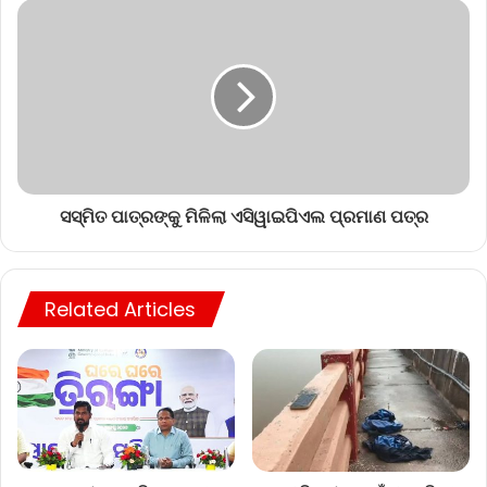
ସସ୍ମିତ ପାତ୍ରଙ୍କୁ ମିଳିଲା ଏସିୱାଇପିଏଲ ପ୍ରମାଣ ପତ୍ର
Related Articles