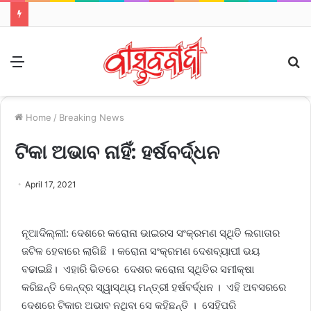
Menu
S
fo
Home
/
Breaking News
ଟିକା ଅଭାବ ନାହିଁ: ହର୍ଷବର୍ଦ୍ଧନ
April 17, 2021
ନୂଆଦିଲ୍ଲୀ: ଦେଶରେ କରୋନା ଭାଇରସ ସଂକ୍ରମଣ ସ୍ଥିତି ଲଗାତାର
ଜଟିଳ ହେବାରେ ଲାଗିଛି । କରୋନା ସଂକ୍ରମଣ ଦେଶବ୍ୟାପୀ ଭୟ
ବଢାଇଛି। ଏହାରି ଭିତରେ ଦେଶର କରୋନା ସ୍ଥିତିର ସମୀକ୍ଷା
କରିଛନ୍ତି କେନ୍ଦ୍ର ସ୍ୱାସ୍ଥ୍ୟ ମନ୍ତ୍ରୀ ହର୍ଷବର୍ଦ୍ଧନ । ଏହି ଅବସରରେ
ଦେଶରେ ଟିକାର ଅଭାବ ନଥିବା ସେ କହିଛନ୍ତି । ସେହିପରି