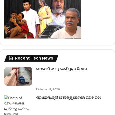
Recent Tech News
କାଠଯୋଡି ନଦୀକୁ ଡେଇଁ ଯୁବକ ନିଖୋଜ
August 8, 2026
ପ୍ରଧାନମନ୍ତ୍ରୀ ମୋଦିଙ୍କୁ ଭେଟିଲେ ରାଘବ ଚଢା