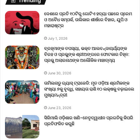
Trending
ଦେଶରେ ପ୍ରତି ୧୦ଟିରୁ ଗୋଟିଏ ହତ୍ୟା ପଛରେ ପ୍ରେମ
ଓ ଅବୈଧ ସମ୍ପର୍କ, ତାଲିକାର ଶୀର୍ଷରେ ବିହାର, ୟୁପି ଓ
ମହାରାଷ୍ଟ୍ର
July 1, 2026
ବ୍ରହ୍ମାଙ୍କ ତପସ୍ୟା, ଭକ୍ତ ଆଲବନ୍ଦାଚାର୍ଯ୍ୟଙ୍କ
ବିରହ ଓ ପ୍ରଭୁଙ୍କ ଶ୍ରୀଅଙ୍ଗରେ ଫୋଟକାର ଚିହ୍ନ:
ପ୍ରଭୁ ଅଲାରନାଥଙ୍କ ଅଲୌକିକ ମାହାତ୍ମ୍ୟ
June 30, 2026
ତାମିଲନାଡୁ ଗ୍ୟାସ୍ ଟ୍ରାଜେଡି: ମୃତ ଓଡ଼ିଆ ଶ୍ରମିକଙ୍କ
ସଂଖ୍ୟା ୭କୁ ବୃଦ୍ଧି, ସହାୟତା ରାଶି ୧୦ ଲକ୍ଷକୁ ବଢ଼ାଇଲେ
ମୁଖ୍ୟମନ୍ତ୍ରୀ
June 23, 2026
ସିଜିମାଲି ଓଡ଼ିଶାର ଖଣି-ନେତୃତ୍ୱାଧୀନ ପ୍ରଗତିକୁ କିପରି
ପ୍ରତିଫଳିତ କରୁଛି