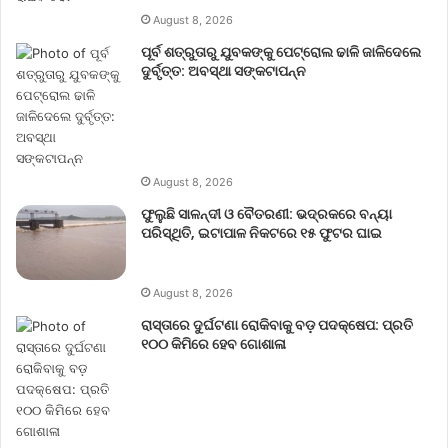
August 8, 2026
ପୂର୍ବ ଶତ୍ରୁତାରୁ ଯୁବକଙ୍କୁ ପେଟ୍ରୋଲ ଢାଳି ଜାଳିଦେଲେ
ଦୁର୍ବୃତ୍ତ: ଅବସ୍ଥା ସଙ୍କଟାପନ୍ନ
August 8, 2026
ଫୁଲୁଛି ସାଳନ୍ଦୀ ଓ ବୈତରଣୀ: ଭଦ୍ରକରେ ବନ୍ୟା
ପରିସ୍ଥିତି, ଇଟାପାଳ ନିକଟରେ ୧୫ ଫୁଟର ଘାଇ
August 8, 2026
ରାସ୍ତାରେ ଦୁର୍ଘଟଣା ରୋକିବାକୁ ବଡ଼ ପଦକ୍ଷେପ: ପ୍ରତି
୧୦୦ କିମିରେ ହେବ ଗୋଶାଳା