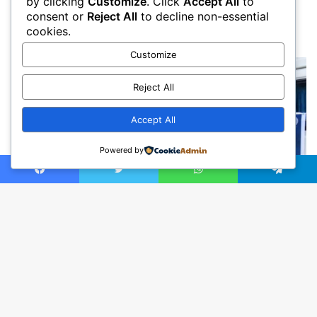
by clicking
Customize
. Click
Accept All
to
consent or
Reject All
to decline non-essential
cookies.
Customize
Reject All
Accept All
Powered by
Facebook
Twitter
WhatsApp
Telegram
Ba
to
to
bu