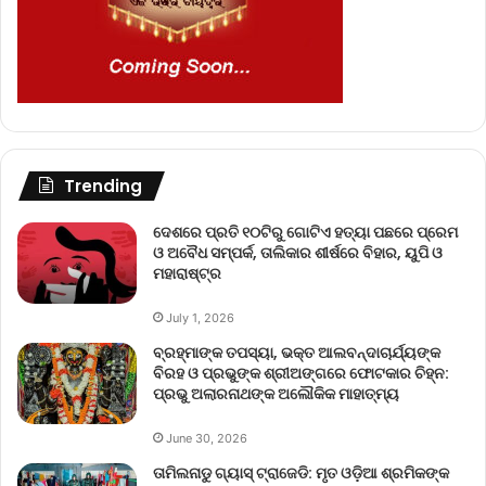
Trending
ଦେଶରେ ପ୍ରତି ୧୦ଟିରୁ ଗୋଟିଏ ହତ୍ୟା ପଛରେ ପ୍ରେମ
ଓ ଅବୈଧ ସମ୍ପର୍କ, ତାଲିକାର ଶୀର୍ଷରେ ବିହାର, ୟୁପି ଓ
ମହାରାଷ୍ଟ୍ର
July 1, 2026
ବ୍ରହ୍ମାଙ୍କ ତପସ୍ୟା, ଭକ୍ତ ଆଲବନ୍ଦାଚାର୍ଯ୍ୟଙ୍କ
ବିରହ ଓ ପ୍ରଭୁଙ୍କ ଶ୍ରୀଅଙ୍ଗରେ ଫୋଟକାର ଚିହ୍ନ:
ପ୍ରଭୁ ଅଲାରନାଥଙ୍କ ଅଲୌକିକ ମାହାତ୍ମ୍ୟ
June 30, 2026
ତାମିଲନାଡୁ ଗ୍ୟାସ୍ ଟ୍ରାଜେଡି: ମୃତ ଓଡ଼ିଆ ଶ୍ରମିକଙ୍କ