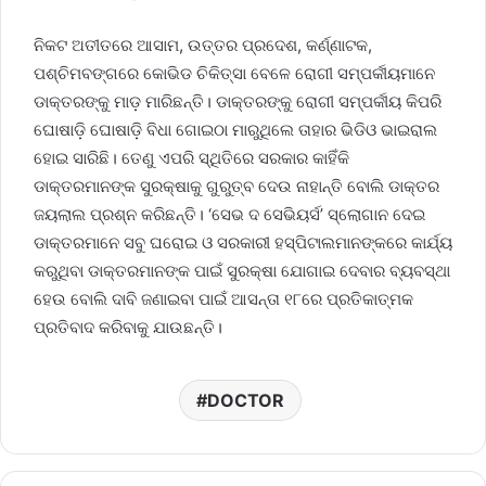
ନିକଟ ଅତୀତରେ ଆସାମ, ଉତ୍ତର ପ୍ରଦେଶ, କର୍ଣ୍ଣାଟକ,
ପଶ୍ଚିମବଙ୍ଗରେ କୋଭିଡ ଚିକିତ୍ସା ବେଳେ ରୋଗୀ ସମ୍ପର୍କୀୟମାନେ
ଡାକ୍ତରଙ୍କୁ ମାଡ଼ ମାରିଛନ୍ତି। ଡାକ୍ତରଙ୍କୁ ରୋଗୀ ସମ୍ପର୍କୀୟ କିପରି
ଘୋଷାଡ଼ି ଘୋଷାଡ଼ି ବିଧା ଗୋଇଠା ମାରୁଥିଲେ ତାହାର ଭିଡିଓ ଭାଇରାଲ
ହୋଇ ସାରିଛି। ତେଣୁ ଏପରି ସ୍ଥିତିରେ ସରକାର କାହିଁକି
ଡାକ୍ତରମାନଙ୍କ ସୁରକ୍ଷାକୁ ଗୁରୁତ୍ବ ଦେଉ ନାହାନ୍ତି ବୋଲି ଡାକ୍ତର
ଜୟଲାଲ ପ୍ରଶ୍ନ କରିଛନ୍ତି। ‘ସେଭ ଦ ସେଭିୟର୍ସ’ ସ୍ଲୋଗାନ ଦେଇ
ଡାକ୍ତରମାନେ ସବୁ ଘରୋଇ ଓ ସରକାରୀ ହସ୍ପିଟାଲମାନଙ୍କରେ କାର୍ଯ୍ୟ
କରୁଥିବା ଡାକ୍ତରମାନଙ୍କ ପାଇଁ ସୁରକ୍ଷା ଯୋଗାଇ ଦେବାର ବ୍ୟବସ୍ଥା
ହେଉ ବୋଲି ଦାବି ଜଣାଇବା ପାଇଁ ଆସନ୍ତା ୧୮ରେ ପ୍ରତିକାତ୍ମକ
ପ୍ରତିବାଦ କରିବାକୁ ଯାଉଛନ୍ତି।
DOCTOR