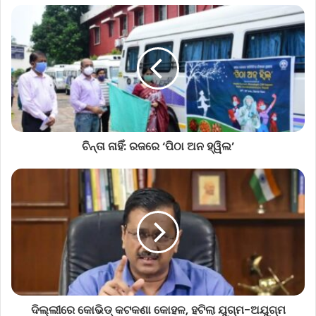
ଚିନ୍ତା ନାହିଁ: ରଜରେ ‘ପିଠା ଅନ ହ୍ୱିଲ’
ଦିଲ୍ଲୀରେ କୋଭିଡ୍ କଟକଣା କୋହଳ, ହଟିଲା ଯୁଗ୍ମ-ଅଯୁଗ୍ମ