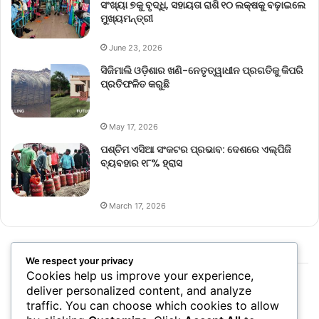
ସଂଖ୍ୟା ୭କୁ ବୃଦ୍ଧି, ସହାୟତା ରାଶି ୧୦ ଲକ୍ଷକୁ ବଢ଼ାଇଲେ
ମୁଖ୍ୟମନ୍ତ୍ରୀ
June 23, 2026
ସିଜିମାଲି ଓଡ଼ିଶାର ଖଣି-ନେତୃତ୍ୱାଧୀନ ପ୍ରଗତିକୁ କିପରି
ପ୍ରତିଫଳିତ କରୁଛି
May 17, 2026
ପଶ୍ଚିମ ଏସିଆ ସଂକଟର ପ୍ରଭାବ: ଦେଶରେ ଏଲ୍‌ପିଜି
ବ୍ୟବହାର ୧୮% ହ୍ରାସ
March 17, 2026
We respect your privacy
Cookies help us improve your experience,
deliver personalized content, and analyze
traffic. You can choose which cookies to allow