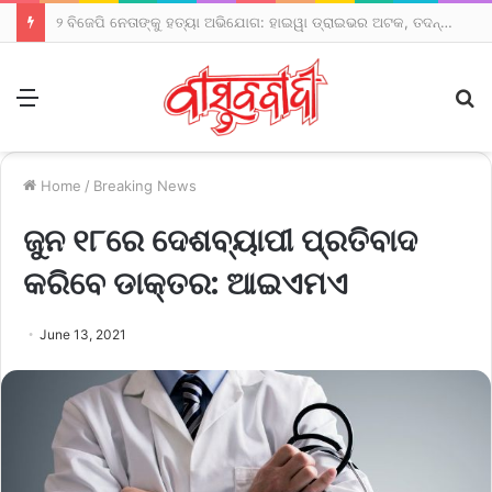
୩ ଦିନିଆ ଦିଲ୍ଲୀ ଗସ୍ତରେ ମୁଖ୍ୟମନ୍ତ୍ରୀ
Menu
S
fo
Home
/
Breaking News
ଜୁନ ୧୮ରେ ଦେଶବ୍ୟାପୀ ପ୍ରତିବାଦ
କରିବେ ଡାକ୍ତର: ଆଇଏମଏ
June 13, 2021