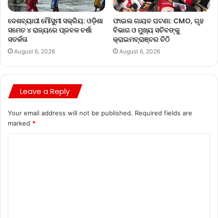
ଦେଶବ୍ୟାପୀ ମୌସୁମୀ ସକ୍ରିୟ: ଓଡ଼ିଶା
ଫାଇଲ ଗାୟବ ଘଟଣା: CMO, ଗୃହ
ସମେତ ୪ ରାଜ୍ୟରେ ପ୍ରବଳ ବର୍ଷା
ବିଭାଗ ଓ ମୁଖ୍ୟ ସଚିବଙ୍କୁ
ସତର୍କତା
କ୍ରାଇମବ୍ରାଞ୍ଚର ଚିଠି
August 6, 2026
August 6, 2026
Leave a Reply
Your email address will not be published.
Required fields are
marked
*