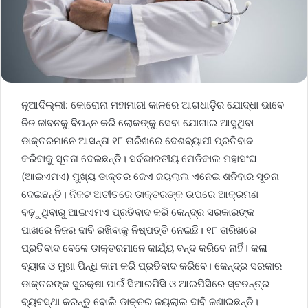
ନୂଆଦିଲ୍ଲୀ: କୋରୋନା ମହାମାରୀ କାଳରେ ଆଗଧାଡ଼ିର ଯୋଦ୍ଧା ଭାବେ
ନିଜ ଜୀବନକୁ ବିପନ୍ନ କରି ଲୋକଙ୍କୁ ସେବା ଯୋଗାଇ ଆସୁଥିବା
ଡାକ୍ତରମାନେ ଆସନ୍ତା ୧୮ ତାରିଖରେ ଦେଶବ୍ୟାପୀ ପ୍ରତିବାଦ
କରିବାକୁ ସୂଚନା ଦେଇଛନ୍ତି। ସର୍ବଭାରତୀୟ ମେଡିକାଲ ମହାସଂଘ
(ଆଇଏମଏ) ମୁଖ୍ୟ ଡାକ୍ତର ଜେଏ ଜୟଲାଲ ଏନେଇ ଶନିବାର ସୂଚନା
ଦେଇଛନ୍ତି। ନିକଟ ଅତୀତରେ ଡାକ୍ତରଙ୍କ ଉପରେ ଆକ୍ରମଣ
ବଢ଼ୁଥିବାରୁ ଆଇଏମଏ ପ୍ରତିବାଦ କରି କେନ୍ଦ୍ର ସରକାରଙ୍କ
ପାଖରେ ନିଜର ଦାବି ରଖିବାକୁ ନିଷ୍ପତ୍ତି ନେଇଛି। ୧୮ ତାରିଖରେ
ପ୍ରତିବାଦ ବେଳେ ଡାକ୍ତରମାନେ କାର୍ଯ୍ୟ ବନ୍ଦ କରିବେ ନାହିଁ। କଳା
ବ୍ୟାଜ ଓ ମୁଖା ପିନ୍ଧି କାମ କରି ପ୍ରତିବାଦ କରିବେ। କେନ୍ଦ୍ର ସରକାର
ଡାକ୍ତରଙ୍କ ସୁରକ୍ଷା ପାଇଁ ସିଆରପିସି ଓ ଆଇପିସିରେ ସ୍ବତନ୍ତ୍ର
ବ୍ୟବସ୍ଥା କରନ୍ତୁ ବୋଲି ଡାକ୍ତର ଜୟଲାଲ ଦାବି ଜଣାଇଛନ୍ତି।