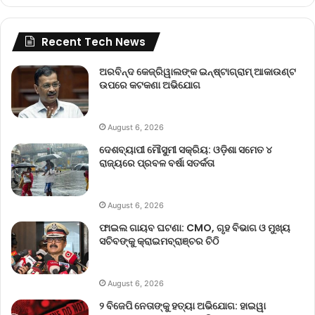
Recent Tech News
ଅରବିନ୍ଦ କେଜ୍ରିୱାଲଙ୍କ ଇନ୍‌ଷ୍ଟାଗ୍ରାମ୍ ଆକାଉଣ୍ଟ
ଉପରେ କଟକଣା ଅଭିଯୋଗ
August 6, 2026
ଦେଶବ୍ୟାପୀ ମୌସୁମୀ ସକ୍ରିୟ: ଓଡ଼ିଶା ସମେତ ୪
ରାଜ୍ୟରେ ପ୍ରବଳ ବର୍ଷା ସତର୍କତା
August 6, 2026
ଫାଇଲ ଗାୟବ ଘଟଣା: CMO, ଗୃହ ବିଭାଗ ଓ ମୁଖ୍ୟ
ସଚିବଙ୍କୁ କ୍ରାଇମବ୍ରାଞ୍ଚର ଚିଠି
August 6, 2026
୨ ବିଜେପି ନେତାଙ୍କୁ ହତ୍ୟା ଅଭିଯୋଗ: ହାଇୱା