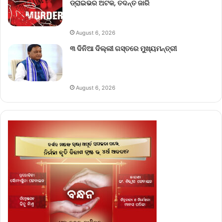
ଡ୍ରାଇଭର ଅଟକ, ତଦନ୍ତ ଜାରି
August 6, 2026
୩ ଦିନିଆ ଦିଲ୍ଲୀ ଗସ୍ତରେ ମୁଖ୍ୟମନ୍ତ୍ରୀ
August 6, 2026