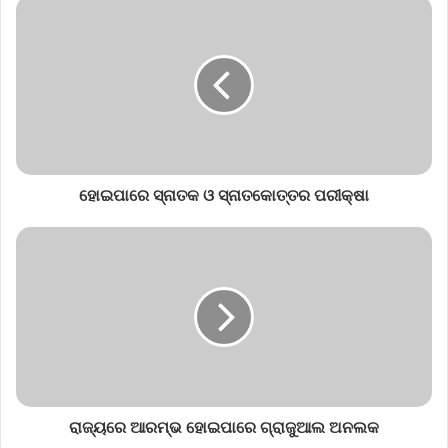
ହୋଇପାରେ ସ୍ନାତକ ଓ ସ୍ନାତକୋତ୍ତର ପରୀକ୍ଷା
ରାଜ୍ୟରେ ଆରମ୍ଭ ହୋଇପାରେ ଗ୍ରାଜୁଆଲ ଅନଲକ