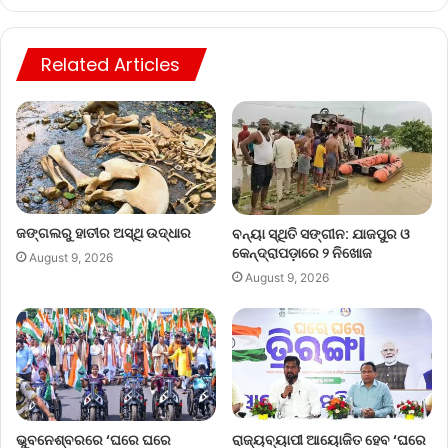
Related Articles
ଜଙ୍ଗଲରୁ ହାତୀର ଅସ୍ଥି ଉଦ୍ଧାର
ବନ୍ୟା ସ୍ଥିତି ସଙ୍ଗୀନ: ଯାଜପୁର ଓ
କେନ୍ଦ୍ରାପଡ଼ାରେ ୨ ନିଖୋଜ
August 9, 2026
August 9, 2026
ଭୁବନେଶ୍ବରରେ ‘ଘରେ ଘରେ
ରାଜ୍ୟବ୍ୟାପୀ ଆୟୋଜିତ ହେବ ‘ଘରେ