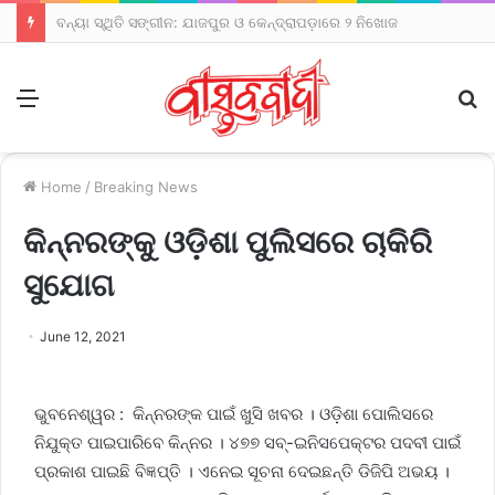
ବନ୍ୟା ସ୍ଥିତି ସଙ୍ଗୀନ: ଯାଜପୁର ଓ କେନ୍ଦ୍ରାପଡ଼ାରେ ୨ ନିଖୋଜ
Menu
S
fo
Home
/
Breaking News
କିନ୍ନରଙ୍କୁ ଓଡ଼ିଶା ପୁଲିସରେ ଚାକିରି
ସୁଯୋଗ
June 12, 2021
ଭୁବନେଶ୍ୱର : କିନ୍ନରଙ୍କ ପାଇଁ ଖୁସି ଖବର । ଓଡ଼ିଶା ପୋଲିସରେ
ନିଯୁକ୍ତ ପାଇପାରିବେ କିନ୍ନର । ୪୭୭ ସବ୍-ଇନିସପେକ୍ଟର ପଦବୀ ପାଇଁ
ପ୍ରକାଶ ପାଇଛି ବିଜ୍ଞପ୍ତି । ଏନେଇ ସୂଚନା ଦେଇଛନ୍ତି ଡିଜିପି ଅଭୟ ।