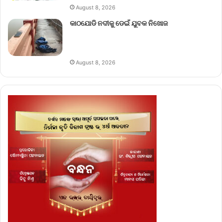
August 8, 2026
କାଠଯୋଡି ନଦୀକୁ ଡେଇଁ ଯୁବକ ନିଖୋଜ
August 8, 2026