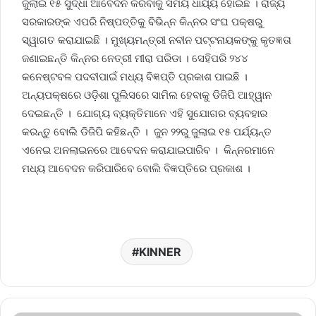
ଜୁଲାଇ ୧୫ ସୁଦ୍ଧା ଆବେଦନ କରିବାକୁ ସମୟ ଧାର୍ୟ୍ୟ ହୋଇଛି । ରାଜ୍ୟ
ସରକାରଙ୍କ ଏପରି ନିଷ୍ପତ୍ତିକୁ ବିଭିନ୍ନ କିନ୍ନର ସଂଘ ପକ୍ଷରୁ
ସ୍ୱାଗତ କରାଯାଇଛି । ମୁଖ୍ୟମନ୍ତ୍ରୀ ନବୀନ ପଟ୍ଟନାୟକଙ୍କୁ କୃତଜ୍ଞତା
ଜଣାଇଛନ୍ତି କିନ୍ନର ନେତ୍ରୀ ମୀରା ପରିଡା । ସେହିପରି ୨୪୪
କନେଷ୍ଟବଳ ପଦବୀପାଇଁ ମଧ୍ୟ ବିଜ୍ଞପ୍ତି ପ୍ରକାଶ ପାଇଛି ।
ଅନ୍ୟପକ୍ଷରେ ଓଡ଼ିଶା ପୁଲିସରେ ସାମିଲ ହେବାକୁ ଡିଜିପି ଆହ୍ୱାନ
ଦେଇଛନ୍ତି । ଯୋଗ୍ୟ ବ୍ୟକ୍ତିମାନେ ଏହି ସୁଯୋଗର ବ୍ୟବହାର
କରନ୍ତୁ ବୋଲି ଡିଜିପି କହିଛନ୍ତି । ଜୁନ ୨୨ରୁ ଜୁଲାଇ ୧୫ ପର୍ଯ୍ୟନ୍ତ
ଏନେଇ ଅନଲାଇନରେ ଆବେଦନ କରାଯାଇପାରିବ । କିନ୍ନରମାନେ
ମଧ୍ୟ ଆବେଦନ କରିପାରିବେ ବୋଲି ବିଜ୍ଞପ୍ତିରେ ପ୍ରକାଶ ।
KINNER