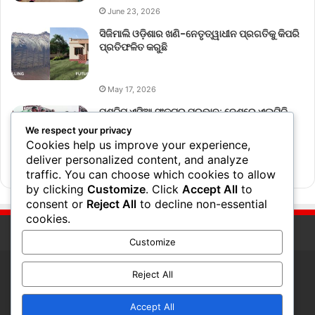
June 23, 2026
ସିଜିମାଲି ଓଡ଼ିଶାର ଖଣି-ନେତୃତ୍ୱାଧୀନ ପ୍ରଗତିକୁ କିପରି
ପ୍ରତିଫଳିତ କରୁଛି
May 17, 2026
ପଶ୍ଚିମ ଏସିଆ ସଂକଟର ପ୍ରଭାବ: ଦେଶରେ ଏଲ୍‌ପିଜି
ବ୍ୟବହାର ୧୮% ହ୍ରାସ
We respect your privacy
Cookies help us improve your experience,
deliver personalized content, and analyze
March 17, 2026
traffic. You can choose which cookies to allow
by clicking
Customize
. Click
Accept All
to
consent or
Reject All
to decline non-essential
cookies.
Customize
Reject All
© Copyright 2026, All Rights Reserved
Accept All
RSS
Facebook
Twitter
Pinterest
YouTube
Instagram