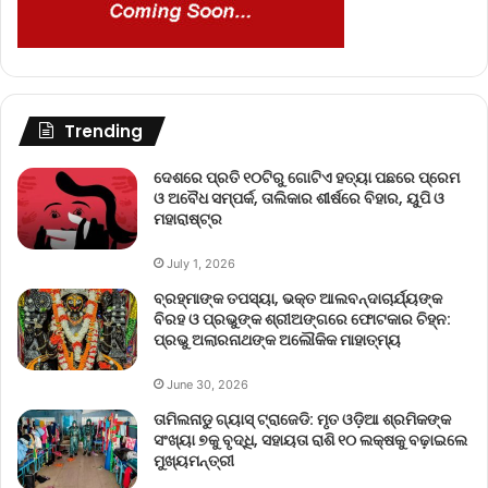
Trending
ଦେଶରେ ପ୍ରତି ୧୦ଟିରୁ ଗୋଟିଏ ହତ୍ୟା ପଛରେ ପ୍ରେମ
ଓ ଅବୈଧ ସମ୍ପର୍କ, ତାଲିକାର ଶୀର୍ଷରେ ବିହାର, ୟୁପି ଓ
ମହାରାଷ୍ଟ୍ର
July 1, 2026
ବ୍ରହ୍ମାଙ୍କ ତପସ୍ୟା, ଭକ୍ତ ଆଲବନ୍ଦାଚାର୍ଯ୍ୟଙ୍କ
ବିରହ ଓ ପ୍ରଭୁଙ୍କ ଶ୍ରୀଅଙ୍ଗରେ ଫୋଟକାର ଚିହ୍ନ:
ପ୍ରଭୁ ଅଲାରନାଥଙ୍କ ଅଲୌକିକ ମାହାତ୍ମ୍ୟ
June 30, 2026
ତାମିଲନାଡୁ ଗ୍ୟାସ୍ ଟ୍ରାଜେଡି: ମୃତ ଓଡ଼ିଆ ଶ୍ରମିକଙ୍କ
ସଂଖ୍ୟା ୭କୁ ବୃଦ୍ଧି, ସହାୟତା ରାଶି ୧୦ ଲକ୍ଷକୁ ବଢ଼ାଇଲେ
ମୁଖ୍ୟମନ୍ତ୍ରୀ