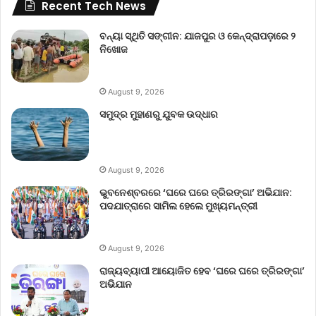
Recent Tech News
ବନ୍ୟା ସ୍ଥିତି ସଙ୍ଗୀନ: ଯାଜପୁର ଓ କେନ୍ଦ୍ରାପଡ଼ାରେ ୨
ନିଖୋଜ
August 9, 2026
ସମୁଦ୍ର ମୁହାଣରୁ ଯୁବକ ଉଦ୍ଧାର
August 9, 2026
ଭୁବନେଶ୍ବରରେ ‘ଘରେ ଘରେ ତ୍ରିରଙ୍ଗା’ ଅଭିଯାନ:
ପଦଯାତ୍ରାରେ ସାମିଲ ହେଲେ ମୁଖ୍ୟମନ୍ତ୍ରୀ
August 9, 2026
ରାଜ୍ୟବ୍ୟାପୀ ଆୟୋଜିତ ହେବ ‘ଘରେ ଘରେ ତ୍ରିରଙ୍ଗା’
ଅଭିଯାନ