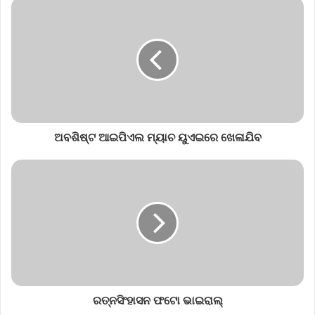
ଅବଶିଷ୍ଟ ଆଇପିଏଲ ମ୍ୟାଚ ୟୁଏଇରେ ଖେଳାଯିବ
ରତ୍ନସିଂହାସନ ଫଟୋ ଭାଇରାଲ୍‌