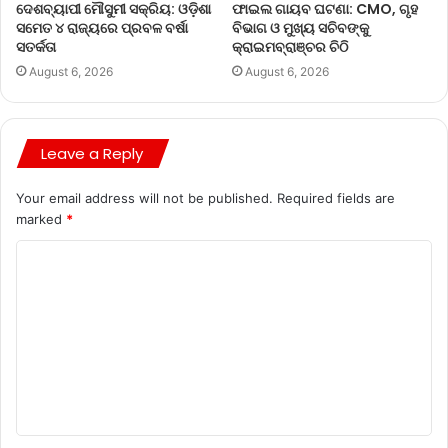
ଦେଶବ୍ୟାପୀ ମୌସୁମୀ ସକ୍ରିୟ: ଓଡ଼ିଶା
ଫାଇଲ ଗାୟବ ଘଟଣା: CMO, ଗୃହ
ସମେତ ୪ ରାଜ୍ୟରେ ପ୍ରବଳ ବର୍ଷା
ବିଭାଗ ଓ ମୁଖ୍ୟ ସଚିବଙ୍କୁ
ସତର୍କତା
କ୍ରାଇମବ୍ରାଞ୍ଚର ଚିଠି
August 6, 2026
August 6, 2026
Leave a Reply
Your email address will not be published.
Required fields are
marked
*