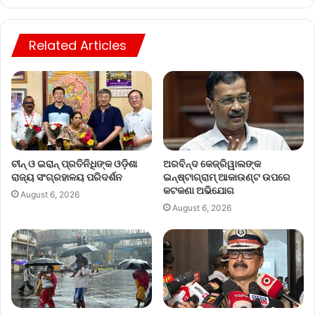
Related Articles
ଚୀନ୍ ଓ ଇରାନ୍ ପ୍ରତିନିଧିଙ୍କ ଓଡ଼ିଶା
ଅରବିନ୍ଦ କେଜ୍ରିୱାଲଙ୍କ
ରାଜ୍ୟ ସଂଗ୍ରହାଳୟ ପରିଦର୍ଶନ
ଇନ୍‌ଷ୍ଟାଗ୍ରାମ୍ ଆକାଉଣ୍ଟ ଉପରେ
କଟକଣା ଅଭିଯୋଗ
August 6, 2026
August 6, 2026