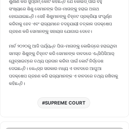
ଶୁଣାଣି କରି ସୁପ୍ରିମ୍‌ କୋର୍ଟ କହିଛନ୍ତି ଯେ କୋଭିଡ୍‌ ପାଇଁ ବହୁ
ସଂଖ୍ୟାରେ ଶିଶୁ ସେମାନଙ୍କ ପିତା-ମାତାଙ୍କୁ ହରାଇ ଅନାଥ
ହୋଇଯାଇଛନ୍ତି। ସେହି ଶିଶୁମାନଙ୍କୁ ଚିହ୍ନଟ ପ୍ରକ୍ରିୟା ସଂପୂର୍ଣ୍ଣ
କରିବାକୁ ହେବ ଏବଂ ରାଜ୍ୟମାନେ ତଦନୁଯାୟୀ ତତ୍କାଳ ପଦକ୍ଷେପ
ଗ୍ରହଣ କରି ସେମାନଙ୍କୁ ସହାୟତା ଯୋଗାଇ ଦେବେ।
ମାର୍ଚ ୨୦୨୦ରୁ ଆଜି ପର୍ଯ୍ୟନ୍ତ ପିତା-ମାତାଙ୍କୁ କୋଭିଡ୍‌ରେ ହରାଇଥିବା
ସମସ୍ତ ଶିଶୁଙ୍କୁ ଚିହ୍ନଟ କରି ସେମାନଙ୍କ ବାବଦରେ ଏନ୍‌ସିପିସିଆର୍‌
ୱେବ୍‌ସାଇଟ୍‌ରେ ତଥ୍ୟ ପ୍ରଦାନ କରିବା ପାଇଁ କୋର୍ଟ ନିର୍ଦ୍ଦେଶ
ଦେଇଛନ୍ତି। କେନ୍ଦ୍ର ସରକାର ମଧ୍ୟ ଏ ବାବଦରେ ଆଗୁଆ
ପଦକ୍ଷେପ ଗ୍ରହଣ କରି ରାଜ୍ୟମାନଙ୍କ ଏ ବାବଦରେ ତଥ୍ୟ ରଖିବାକୁ
କହିଛନ୍ତି।
SUPREME COURT