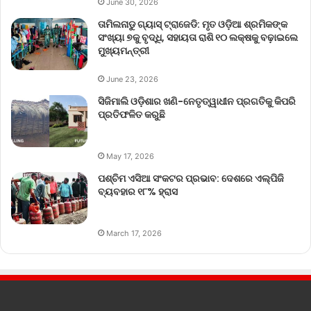
June 30, 2026
ତାମିଲନାଡୁ ଗ୍ୟାସ୍ ଟ୍ରାଜେଡି: ମୃତ ଓଡ଼ିଆ ଶ୍ରମିକଙ୍କ
ସଂଖ୍ୟା ୭କୁ ବୃଦ୍ଧି, ସହାୟତା ରାଶି ୧୦ ଲକ୍ଷକୁ ବଢ଼ାଇଲେ
ମୁଖ୍ୟମନ୍ତ୍ରୀ
June 23, 2026
ସିଜିମାଲି ଓଡ଼ିଶାର ଖଣି-ନେତୃତ୍ୱାଧୀନ ପ୍ରଗତିକୁ କିପରି
ପ୍ରତିଫଳିତ କରୁଛି
May 17, 2026
ପଶ୍ଚିମ ଏସିଆ ସଂକଟର ପ୍ରଭାବ: ଦେଶରେ ଏଲ୍‌ପିଜି
ବ୍ୟବହାର ୧୮% ହ୍ରାସ
March 17, 2026