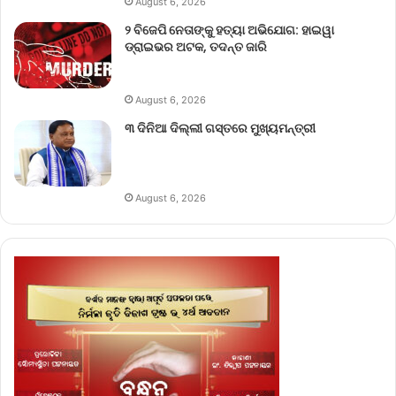
August 6, 2026
୨ ବିଜେପି ନେତାଙ୍କୁ ହତ୍ୟା ଅଭିଯୋଗ: ହାଇୱା
ଡ୍ରାଇଭର ଅଟକ, ତଦନ୍ତ ଜାରି
August 6, 2026
୩ ଦିନିଆ ଦିଲ୍ଲୀ ଗସ୍ତରେ ମୁଖ୍ୟମନ୍ତ୍ରୀ
August 6, 2026