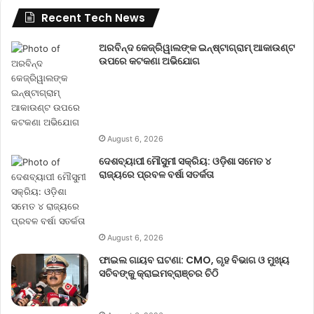
Recent Tech News
ଅରବିନ୍ଦ କେଜ୍ରିୱାଲଙ୍କ ଇନ୍‌ଷ୍ଟାଗ୍ରାମ୍ ଆକାଉଣ୍ଟ
ଉପରେ କଟକଣା ଅଭିଯୋଗ
August 6, 2026
ଦେଶବ୍ୟାପୀ ମୌସୁମୀ ସକ୍ରିୟ: ଓଡ଼ିଶା ସମେତ ୪
ରାଜ୍ୟରେ ପ୍ରବଳ ବର୍ଷା ସତର୍କତା
August 6, 2026
ଫାଇଲ ଗାୟବ ଘଟଣା: CMO, ଗୃହ ବିଭାଗ ଓ ମୁଖ୍ୟ
ସଚିବଙ୍କୁ କ୍ରାଇମବ୍ରାଞ୍ଚର ଚିଠି