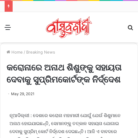
Menu
S
fo
Home
/
Breaking News
କରୋନାରେ ଅନାଥ ଶିଶୁଙ୍କୁ ସହାୟତା
ଦେବାକୁ ସୁପ୍ରିମକୋର୍ଟଙ୍କ ନିର୍ଦ୍ଦେଶ
May 29, 2021
ନୂଆଦିଲ୍ଲୀ : ଦେଶରେ କରୋନା ମହାମାରୀ ଯୋଗୁଁ ଯେଉଁ ଶିଶୁମାନେ
ଅନାଥ ହୋଇଯାଇଛନ୍ତି, ସେମାନଙ୍କୁ ତତ୍କାଳ ସହାୟତା ଯୋଗାଇ
ଦେବାକୁ ସୁପ୍ରିମ୍‌ କୋର୍ଟ ନିର୍ଦ୍ଦେଶ ଦେଇଛନ୍ତି। ଆଜି ଏ ବାବଦରେ