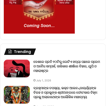
Trending
ଦେଶରେ ପ୍ରତି ୧୦ଟିରୁ ଗୋଟିଏ ହତ୍ୟା ପଛରେ ପ୍ରେମ
ଓ ଅବୈଧ ସମ୍ପର୍କ, ତାଲିକାର ଶୀର୍ଷରେ ବିହାର, ୟୁପି ଓ
ମହାରାଷ୍ଟ୍ର
July 1, 2026
ବ୍ରହ୍ମାଙ୍କ ତପସ୍ୟା, ଭକ୍ତ ଆଲବନ୍ଦାଚାର୍ଯ୍ୟଙ୍କ
ବିରହ ଓ ପ୍ରଭୁଙ୍କ ଶ୍ରୀଅଙ୍ଗରେ ଫୋଟକାର ଚିହ୍ନ:
ପ୍ରଭୁ ଅଲାରନାଥଙ୍କ ଅଲୌକିକ ମାହାତ୍ମ୍ୟ