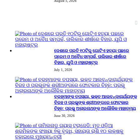
August 5, 2026
Trending
ଦେଶରେ ପ୍ରତି ୧୦ଟିରୁ ଗୋଟିଏ ହତ୍ୟା ପଛରେ
ପ୍ରେମ ଓ ଅବୈଧ ସମ୍ପର୍କ, ତାଲିକାର ଶୀର୍ଷରେ
ବିହାର, ୟୁପି ଓ ମହାରାଷ୍ଟ୍ର
July 1, 2026
ବ୍ରହ୍ମାଙ୍କ ତପସ୍ୟା, ଭକ୍ତ ଆଲବନ୍ଦାଚାର୍ଯ୍ୟଙ୍କ
ବିରହ ଓ ପ୍ରଭୁଙ୍କ ଶ୍ରୀଅଙ୍ଗରେ ଫୋଟକାର
ଚିହ୍ନ: ପ୍ରଭୁ ଅଲାରନାଥଙ୍କ ଅଲୌକିକ ମାହାତ୍ମ୍ୟ
June 30, 2026