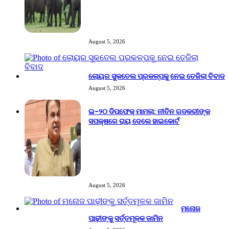
August 5, 2026
ଲୋୟର ସୁକତେଲ ପ୍ରକଳ୍ପକୁ ନେଇ ତେଜିଲା ବିବାଦ
August 5, 2026
ଇ-୨୦ ଡିପଫେକ୍ ମାମଲା: ନୀତିନ ଗଡକରୀଙ୍କ
ସପକ୍ଷରେ ରାୟ ଦେଲେ ହାଇକୋର୍ଟ
August 5, 2026
ମନୋଜ
ପାଢ଼ୀଙ୍କୁ ସର୍ତ୍ତମୂଳକ ଜାମିନ