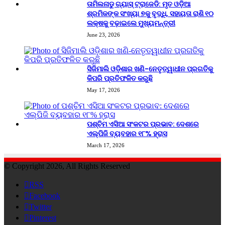
ତାମିଲନାଡୁ ଗ୍ୟାସ୍ ଟ୍ରାଜେଡି: ମୃତ ଓଡ଼ିଆ
ଶ୍ରମିକଙ୍କ ସଂଖ୍ୟା ୭କୁ ବୃଦ୍ଧି, ସହାୟତା ରାଶି ୧୦
ଲକ୍ଷକୁ ବଢ଼ାଇଲେ ମୁଖ୍ୟମନ୍ତ୍ରୀ
June 23, 2026
ସିଜିମାଲି ଓଡ଼ିଶାର ଖଣି-ନେତୃତ୍ୱାଧୀନ ପ୍ରଗତିକୁ
କିପରି ପ୍ରତିଫଳିତ କରୁଛି
May 17, 2026
ପଶ୍ଚିମ ଏସିଆ ସଂକଟର ପ୍ରଭାବ: ଦେଶରେ
ଏଲ୍‌ପିଜି ବ୍ୟବହାର ୧୮% ହ୍ରାସ
March 17, 2026
© Copyright 2026, All Rights Reserved
RSS
Facebook
Twitter
Pinterest