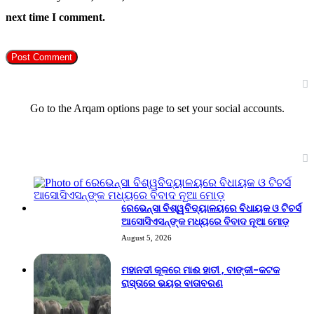
next time I comment.
Follow Us
Go to the Arqam options page to set your social accounts.
Recent Tech News
ରେଭେନ୍ସା ବିଶ୍ୱବିଦ୍ୟାଳୟରେ ବିଧାୟକ ଓ ଟିଚର୍ସ
ଆସୋସିଏସନ୍‌ଙ୍କ ମଧ୍ୟରେ ବିବାଦ ନୂଆ ମୋଡ଼
August 5, 2026
ମହାନଦୀ କୂଳରେ ମାଈ ହାତୀ , ବାଙ୍କୀ-କଟକ
ରାସ୍ତାରେ ଭୟର ବାତାବରଣ