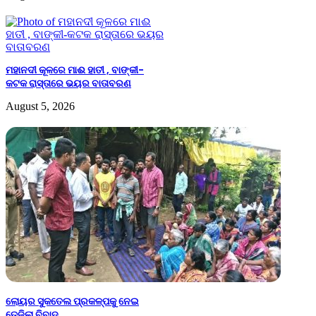
ମହାନଦୀ କୂଳରେ ମାଈ ହାତୀ , ବାଙ୍କୀ-
କଟକ ରାସ୍ତାରେ ଭୟର ବାତାବରଣ
August 5, 2026
ଲୋୟର ସୁକତେଲ ପ୍ରକଳ୍ପକୁ ନେଇ
ତେଜିଲା ବିବାଦ