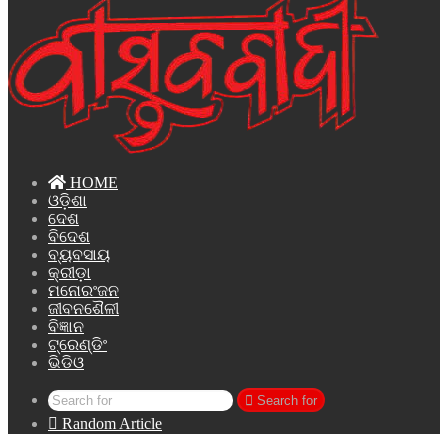
HOME
ଓଡ଼ିଶା
ଦେଶ
ବିଦେଶ
ବ୍ୟବସାୟ
କ୍ରୀଡ଼ା
ମନୋରଂଜନ
ଜୀବନଶୈଳୀ
ବିଜ୍ଞାନ
ଟ୍ରେଣ୍ଡିଂ
ଭିଡିଓ
Search for
Random Article