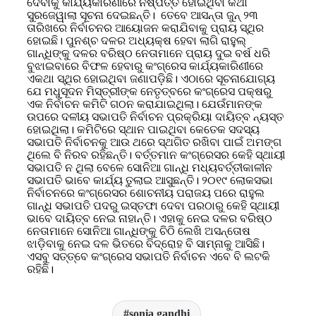
ଦେବାକୁ କାର୍ଯ୍ୟକାରିଣୀରେ ନିଷ୍ପତ୍ତି ହୋଇଥିବା କଥା
ସୁରଜେୱାଲା ସୂଚନା ଦେଇଛନ୍ତି। ତେବେ ଆସନ୍ତା ଜୁନ୍‌ ୨୩
ତାରିଖରେ ନିର୍ବାଚନର ଆୟୋଜନ କରାଯିବାକୁ ପ୍ରାୟ ସ୍ଥିର
ହୋଇଛି। ପୁନଶ୍ଚ ଦଳର ଅଧ୍ୟକ୍ଷ ହେବା ଲାଗି ରାହୁଲ୍‌
ଗାନ୍ଧିଙ୍କୁ ଦଳର ବରିଷ୍ଠ ନେତାମାନେ ପ୍ରାୟ ଦୁଇ ବର୍ଷ ଧରି
ବୁଝାଇବାରେ ବିଫଳ ହେବାରୁ କଂଗ୍ରେସ କାର୍ଯ୍ୟକାରିଣୀରେ
ଏକଥା ସ୍ଥିର ହୋଇଥିବା ଜଣାପଡ଼ିଛି। ଏଠାରେ ସୂଚନାଯୋଗ୍ୟ
ଯେ ମଧୁସୂଦନ ମିସ୍ତ୍ରୀଙ୍କ ନେତୃତ୍ବରେ କଂଗ୍ରେସ ପକ୍ଷରୁ
ଏକ ନିର୍ବାଚନ କମିଟି ଗଠନ କରାଯାଇଥିଲା। ଯେଉଁମାନଙ୍କ
ଉପରେ ଦଳୀୟ ସଭାପତି ନିର୍ବାଚନ ପ୍ରକ୍ରିୟା ଦାୟିତ୍ବ ନ୍ୟସ୍ତ
ହୋଇଥିଲା। କମିଟିରେ ସ୍ଥାନ ପାଇଥିବା କେତେକ ସଦସ୍ୟ
ସଭାପତି ନିର୍ବାଚନକୁ ଆଉ ଥରେ ସ୍ଥଗିତ ରଖିବା ପାଇଁ ଅମଙ୍ଗ
ଥିଲେ ବି ନିରବ ରହିଛନ୍ତି। ବର୍ତ୍ତମାନ କଂଗ୍ରେସର କେହି ସ୍ଥାୟୀ
ସଭାପତି ନ ଥିଲା ବେଳେ ସୋନିଆ ଗାନ୍ଧି ମଧ୍ୟବର୍ତ୍ତୀକାଳୀନ
ସଭାପତି ଭାବେ କାର୍ଯ୍ୟ ତୁଲାଇ ଆସୁଛନ୍ତି। ୨୦୧୯ ଲୋକସଭା
ନିର୍ବାଚନରେ କଂଗ୍ରେସର ଶୋଚନୀୟ ପରାଜୟ ପରେ ରାହୁଲ
ଗାନ୍ଧି ସଭାପତି ପଦରୁ ଇସ୍ତଫା ଦେବା ପରଠାରୁ କେହି ସ୍ଥାୟୀ
ଭାବେ ଦାୟିତ୍ବ ନେଇ ନାହାନ୍ତି। ଏହାକୁ ନେଇ ଦଳର ବରିଷ୍ଠ
ନେତାମାନେ ସୋନିଆ ଗାନ୍ଧିଙ୍କୁ ଚିଠି ଲେଖି ଅସନ୍ତୋଷ
ଝାଡ଼ିବାକୁ ନେଇ ଦଳ ଭିତରେ ବିଦ୍ରୋହ ବି ସାମ୍ନାକୁ ଆସିଛି।
ଏସବୁ ସତ୍ତ୍ବେ କଂଗ୍ରେସ ସଭାପତି ନିର୍ବାଚନ ଏବେ ବି ଲଟକି
ରହିଛି।
sonia gandhi