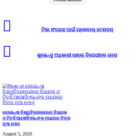
ଟିକା ସଂଗ୍ରହ ପାଇଁ ଗ୍ଲୋବାଲ୍ ଟେଣ୍ଡର୍‌
ଶୁଭେନ୍ଦୁ ଅଧିକାରୀ ହେଲେ ବିରୋଧୀଦଳ ନେତା
Related Articles
ରେଭେନ୍ସା ବିଶ୍ୱବିଦ୍ୟାଳୟରେ ବିଧାୟକ
ଓ ଟିଚର୍ସ ଆସୋସିଏସନ୍‌ଙ୍କ ମଧ୍ୟରେ ବିବାଦ
ନୂଆ ମୋଡ଼
August 5, 2026