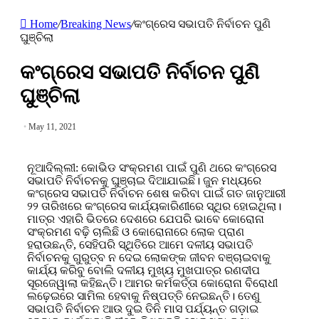
Home
/
Breaking News
/
କଂଗ୍ରେସ ସଭାପତି ନିର୍ବାଚନ ପୁଣି
ଘୁଞ୍ଚିଲା
କଂଗ୍ରେସ ସଭାପତି ନିର୍ବାଚନ ପୁଣି
ଘୁଞ୍ଚିଲା
May 11, 2021
ନୂଆଦିଲ୍ଲୀ: କୋଭିଡ ସଂକ୍ରମଣ ପାଇଁ ପୁଣି ଥରେ କଂଗ୍ରେସ
ସଭାପତି ନିର୍ବାଚନକୁ ଘୁଞ୍ଚାଇ ଦିଆଯାଇଛି। ଜୁନ ମଧ୍ୟରେ
କଂଗ୍ରେସ ସଭାପତି ନିର୍ବାଚନ ଶେଷ କରିବା ପାଇଁ ଗତ ଜାନୁଆରୀ
୨୨ ତାରିଖରେ କଂଗ୍ରେସ କାର୍ଯ୍ୟକାରିଣୀରେ ସ୍ଥିର ହୋଇଥିଲା।
ମାତ୍ର ଏହାରି ଭିତରେ ଦେଶରେ ଯେପରି ଭାବେ କୋରୋନା
ସଂକ୍ରମଣ ବଢ଼ି ଚାଲିଛି ଓ କୋରୋନାରେ ଲୋକ ପ୍ରାଣ
ହରାଉଛନ୍ତି, ସେହିପରି ସ୍ଥିତିରେ ଆମେ ଦଳୀୟ ସଭାପତି
ନିର୍ବାଚନକୁ ଗୁରୁତ୍ବ ନ ଦେଇ ଲୋକଙ୍କ ଜୀବନ ବଞ୍ଚାଇବାକୁ
କାର୍ଯ୍ୟ କରିବୁ ବୋଲି ଦଳୀୟ ମୁଖ୍ୟ ମୁଖପାତ୍ର ରଣଦୀପ
ସୂରଜେୱାଲା କହିଛନ୍ତି। ଆମର କର୍ମକର୍ତ୍ତା କୋରୋନା ବିରୋଧୀ
ଲଢ଼େଇରେ ସାମିଲ ହେବାକୁ ନିଷ୍ପତ୍ତି ନେଇଛନ୍ତି। ତେଣୁ
ସଭାପତି ନିର୍ବାଚନ ଆଉ ଦୁଇ ତିନି ମାସ ପର୍ଯ୍ୟନ୍ତ ଗଡ଼ାଇ