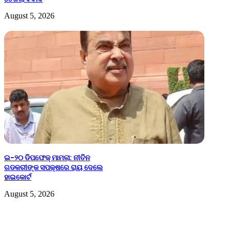
August 5, 2026
ଇ-୨୦ ଡିପଫେକ୍ ମାମଲା: ନୀତିନ
ଗଡକରୀଙ୍କ ସପକ୍ଷରେ ରାୟ ଦେଲେ
ହାଇକୋର୍ଟ
August 5, 2026
Leave a Reply