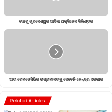
ଚୀନରୁ ଭୁବନେଶ୍ୱର ଆସିଲା ଅକ୍ସିଜେନ ସିଲିଣ୍ଡର
ଆଉ ରେମଡେସିଭିର ରାଜ୍ୟମାନଙ୍କୁ ଦେବେନି କେନ୍ଦ୍ର ସରକାର
Related Articles