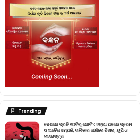
Trending
ଦେଶରେ ପ୍ରତି ୧୦ଟିରୁ ଗୋଟିଏ ହତ୍ୟା ପଛରେ ପ୍ରେମ
ଓ ଅବୈଧ ସମ୍ପର୍କ, ତାଲିକାର ଶୀର୍ଷରେ ବିହାର, ୟୁପି ଓ
ମହାରାଷ୍ଟ୍ର