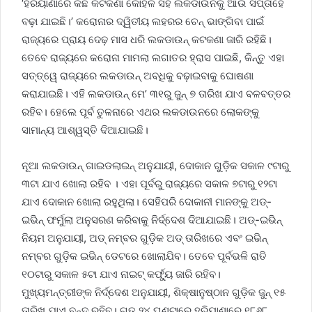
‘ହରିୟାଣାରେ କିଛି କଟକଣା କୋହଳ ସହ ଲକଡାଉନକୁ ଆଉ ସପ୍ତାହେ
ବଢ଼ା ଯାଇଛି।’ କରୋନାର ଦ୍ୱିତୀୟ ଲହରର ଚେନ୍ ଭାଙ୍ଗିବା ପାଇଁ
ରାଜ୍ୟରେ ପ୍ରାୟ ଦେଢ଼ ମାସ ଧରି ଲକଡାଉନ୍ କଟକଣା ଜାରି ରହିଛି।
ତେବେ ରାଜ୍ୟରେ କରୋନା ମାମଲା ଲଗାତର ହ୍ରାସ ପାଇଛି, କିନ୍ତୁ ଏହା
ସତ୍ତ୍ୱେ ରାଜ୍ୟରେ ଲକଡାଉନ୍ ଅବଧିକୁ ବଢ଼ାଇବାକୁ ଘୋଷଣା
କରାଯାଇଛି। ଏହି ଲକଡାଉନ୍ ମେ’ ୩୧ରୁ ଜୁନ୍ ୭ ତାରିଖ ଯାଏ ବଳବତ୍ତର
ରହିବ। ହେଲେ ପୂର୍ବ ତୁଳନାରେ ଏଥର ଲକଡାଉନରେ ଲୋକଙ୍କୁ
ସାମାନ୍ୟ ଆଶ୍ୱସ୍ତି ଦିଆଯାଇଛି।
ନୂଆ ଲକଡାଉନ୍ ଗାଇଡଲାଇନ୍ ଅନୁଯାୟୀ, ଦୋକାନ ଗୁଡ଼ିକ ସକାଳ ୯ଟାରୁ
୩ଟା ଯାଏ ଖୋଲା ରହିବ । ଏହା ପୂର୍ବରୁ ରାଜ୍ୟରେ ସକାଳ ୭ଟାରୁ ୧୨ଟା
ଯାଏ ଦୋକାନ ଖୋଲା ରହୁଥିଲା। ସେହିପରି ଦୋକାନୀ ମାନଙ୍କୁ ଅଡ୍-
ଇଭିନ୍ ଫର୍ମୁଲା ଅନୁସରଣ କରିବାକୁ ନିର୍ଦ୍ଦେଶ ଦିଆଯାଇଛି। ଅଡ୍-ଇଭିନ୍
ନିୟମ ଅନୁଯାୟୀ, ଅଡ୍ ନମ୍ବର ଗୁଡ଼ିକ ଅଡ୍ ତାରିଖରେ ଏବଂ ଇଭିନ୍
ନମ୍ବର ଗୁଡ଼ିକ ଇଭିନ୍ ଡେଟରେ ଖୋଲାଯିବ। ତେବେ ପୂର୍ବଭଳି ରାତି
୧୦ଟାରୁ ସକାଳ ୫ଟା ଯାଏ ନାଇଟ୍ କର୍ଫ୍ୟୁ ଜାରି ରହିବ।
ମୁଖ୍ୟମନ୍ତ୍ରୀଙ୍କ ନିର୍ଦ୍ଦେଶ ଅନୁଯାୟୀ, ଶିକ୍ଷାନୁଷ୍ଠାନ ଗୁଡ଼ିକ ଜୁନ୍ ୧୫
ତାରିଖ ଯାଏ ବନ୍ଦ ରହିବ। ଗତ ୨୪ ଘଣ୍ଟାରେ ହରିୟାଣାରେ ୧୮୬୮