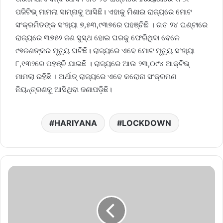
ପଜିଟିଭ୍ ମାମଲା ସାମ୍ନାକୁ ଆସିଛି। ଏହାକୁ ମିଶାଇ ରାଜ୍ୟରେ ମୋଟ
ସଂକ୍ରମିତଙ୍କ ସଂଖ୍ୟା ୭,୫୩,୯୩୭ରେ ପହଞ୍ଚିଛି । ଗତ ୨୪ ଘଣ୍ଟାରେ
ରାଜ୍ୟରେ ୩୭୫୨ ଜଣ ସୁସ୍ଥ ହୋଇ ଘରକୁ ଫେରିଥିବା ବେଳେ
୯୭ଜଣଙ୍କର ମୃତ୍ୟୁ ଘଟିଛି। ରାଜ୍ୟରେ ଏବେ ମୋଟ ମୃତ୍ୟୁ ସଂଖ୍ୟା
୮,୧୩୨ରେ ପହଞ୍ଚି ଯାଇଛି । ରାଜ୍ୟରେ ଆଉ ୨୩,୦୯୪ ଆକ୍ଟିଭ୍
ମାମଲା ରହିଛି । ଅର୍ଥାତ୍ ରାଜ୍ୟରେ ଏବେ କରୋନା ସଂକ୍ରମଣ
ନିୟନ୍ତ୍ରଣକୁ ଆସିଥିବା ଜଣାପଡ଼ିଛି।
HARIYANA
LOCKDOWN