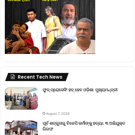
Recent Tech News
ଫୁଡ୍ ପ୍ରୋସେସିଂ ହବ୍ ହେବ ଓଡ଼ିଶା: ମୁଖ୍ୟମନ୍ତ୍ରୀ
August 7, 2026
ପୂର୍ବ ଶତ୍ରୁତାରୁ ବିଜେପି କର୍ମୀଙ୍କୁ ହତ୍ୟା; ୩ ଅଭିଯୁକ୍ତ
ଗିରଫ