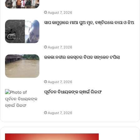
August 7, 2026
ସାପ କାମୁଡ଼ାରେ ମାଆ ପୁଅ ମୃତ, ବଞ୍ଚିଗଲେ ବାପା ଓ ଝିଅ
August 7, 2026
ଜଳକା ନଦୀର ଜଳସ୍ତର ବିପଦ ସଙ୍କେତ ଟପିଲା
August 7, 2026
ପୂର୍ବତନ ବିଧାୟକଙ୍କ ଜ୍ଵାଇଁ ଗିରଫ
August 7, 2026