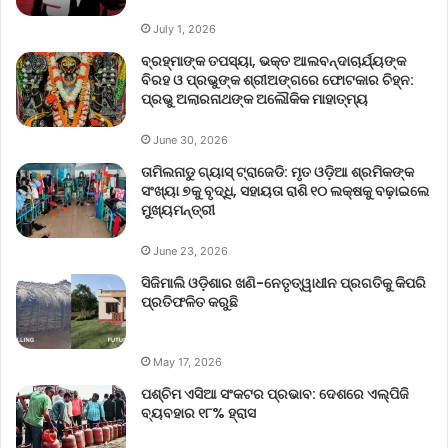
July 1, 2026
ବ୍ରହ୍ମାଙ୍କ ତପସ୍ୟା, ଭକ୍ତ ଆଲବନ୍ଦାଚାର୍ଯ୍ୟଙ୍କ
ବିରହ ଓ ପ୍ରଭୁଙ୍କ ଶ୍ରୀଅଙ୍ଗରେ ଫୋଟକାର ଚିହ୍ନ:
ପ୍ରଭୁ ଅଲାରନାଥଙ୍କ ଅଲୌକିକ ମାହାତ୍ମ୍ୟ
June 30, 2026
ତାମିଲନାଡୁ ଗ୍ୟାସ୍ ଟ୍ରାଜେଡି: ମୃତ ଓଡ଼ିଆ ଶ୍ରମିକଙ୍କ
ସଂଖ୍ୟା ୭କୁ ବୃଦ୍ଧି, ସହାୟତା ରାଶି ୧୦ ଲକ୍ଷକୁ ବଢ଼ାଇଲେ
ମୁଖ୍ୟମନ୍ତ୍ରୀ
June 23, 2026
ସିଜିମାଲି ଓଡ଼ିଶାର ଖଣି-ନେତୃତ୍ୱାଧୀନ ପ୍ରଗତିକୁ କିପରି
ପ୍ରତିଫଳିତ କରୁଛି
May 17, 2026
ପଶ୍ଚିମ ଏସିଆ ସଂକଟର ପ୍ରଭାବ: ଦେଶରେ ଏଲ୍‌ପିଜି
ବ୍ୟବହାର ୧୮% ହ୍ରାସ