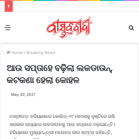
Menu
S
fo
Home
/
Breaking News
ଆଉ ସପ୍ତାହେ ବଢ଼ିଲା ଲକଡାଉନ୍,
କଟକଣା ହେଲା କୋହଳ
May 30, 2021
ଚଣ୍ଡୀଗଡ଼: ହରିୟାଣାରେ କୋଭିଡ୍‌-୧୯ ମାମଲାକୁ ଦୃଷ୍ଟିରେ ରଖି
ସରକାର ରାଜ୍ୟରେ ଲକଡାଉନକୁ ଆଉ ସପ୍ତାହେ ବଢ଼ାଇଛନ୍ତି।
ହରିୟାଣାର ମୁଖ୍ୟମନ୍ତ୍ରୀ ମନୋହର ଲାଲ ଖଟ୍ଟର କହିଛନ୍ତି,