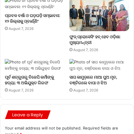
ପ୍ରବଳ ବର୍ଷା ଓ ଘଡ଼ଘଡ଼ି ସମ୍ଭାବନା:
୧୨ ଜିଲ୍ଲାକୁ ଓ୍ବାର୍ଣ୍ଣିଂ
August 7, 2026
ଫୁଡ୍ ପ୍ରୋସେସିଂ ହବ୍ ହେବ ଓଡ଼ିଶା:
ମୁଖ୍ୟମନ୍ତ୍ରୀ
August 7, 2026
ପୂର୍ବ ଶତ୍ରୁତାରୁ ବିଜେପି କର୍ମୀଙ୍କୁ
ସାପ କାମୁଡ଼ାରେ ମାଆ ପୁଅ ମୃତ,
ହତ୍ୟା; ୩ ଅଭିଯୁକ୍ତ ଗିରଫ
ବଞ୍ଚିଗଲେ ବାପା ଓ ଝିଅ
August 7, 2026
August 7, 2026
Leave a Reply
Your email address will not be published.
Required fields are