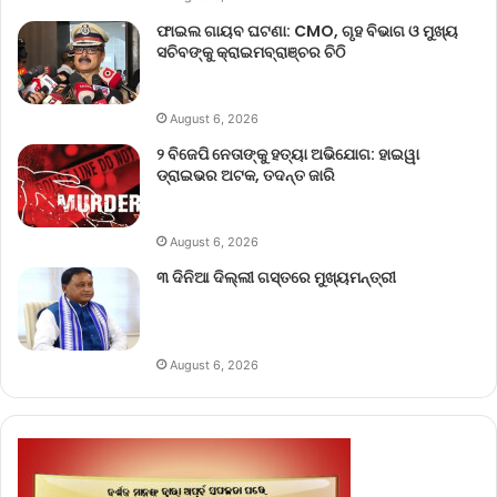
ଫାଇଲ ଗାୟବ ଘଟଣା: CMO, ଗୃହ ବିଭାଗ ଓ ମୁଖ୍ୟ
ସଚିବଙ୍କୁ କ୍ରାଇମବ୍ରାଞ୍ଚର ଚିଠି
August 6, 2026
୨ ବିଜେପି ନେତାଙ୍କୁ ହତ୍ୟା ଅଭିଯୋଗ: ହାଇୱା
ଡ୍ରାଇଭର ଅଟକ, ତଦନ୍ତ ଜାରି
August 6, 2026
୩ ଦିନିଆ ଦିଲ୍ଲୀ ଗସ୍ତରେ ମୁଖ୍ୟମନ୍ତ୍ରୀ
August 6, 2026