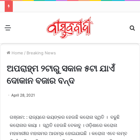
Menu
S
fo
Home
/
Breaking News
ଅପରାହ୍ମ ୨ଟାରୁ ସକାଳ ୫ଟା ଯାଏଁ
ଦୋକାନ ବଜାର ବନ୍ଦ
April 28, 2021
ଗଞ୍ଜାମ: : ରାଜ୍ୟରେ ଭୟଙ୍କର ହେଉଛି କରୋନା ସ୍ଥିତି । ବଢୁଛି
କରୋନାର କାୟା । ସ୍ଥିତି ହେଉଛି ବେକାବୁ । ଓଡ଼ିଶାରେ କରୋନା
ମହାମାରୀର ମହାସମର ଆରମ୍ଭ ହୋଇଯାଇଛି । କରୋନା ଏବେ ଲମ୍ବ