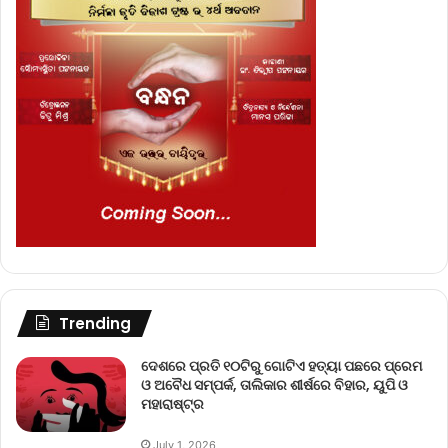
Trending
ଦେଶରେ ପ୍ରତି ୧୦ଟିରୁ ଗୋଟିଏ ହତ୍ୟା ପଛରେ ପ୍ରେମ
ଓ ଅବୈଧ ସମ୍ପର୍କ, ତାଲିକାର ଶୀର୍ଷରେ ବିହାର, ୟୁପି ଓ
ମହାରାଷ୍ଟ୍ର
July 1, 2026