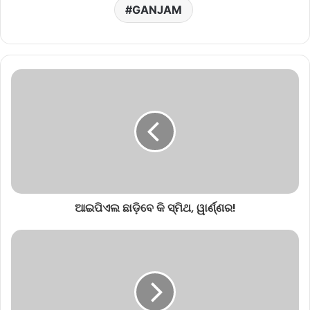
GANJAM
ଆଇପିଏଲ ଛାଡ଼ିବେ କି ସ୍ମିଥ, ୱାର୍ଣ୍ଣର!