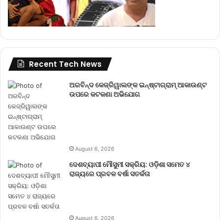
Recent Tech News
ଅରବିନ୍ଦ କେଜ୍ରିୱାଲଙ୍କ ଇନ୍‌ଷ୍ଟାଗ୍ରାମ୍ ଆକାଉଣ୍ଟ
ଉପରେ କଟକଣା ଅଭିଯୋଗ
August 6, 2026
ଦେଶବ୍ୟାପୀ ମୌସୁମୀ ସକ୍ରିୟ: ଓଡ଼ିଶା ସମେତ ୪
ରାଜ୍ୟରେ ପ୍ରବଳ ବର୍ଷା ସତର୍କତା
August 6, 2026