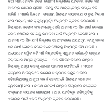
ଡିଆଁ ମାରି ଗୋଟିକ ପରେ ଗୋଟିଏ ଜିଲ୍ଲାରେ ପ୍ରବେଶ କରିବା ସହ
ଆତଙ୍କ ଖେଳାଇ ଚାଲିଛି । ଦିନକୁ ଦିନ ଆକ୍ରାନ୍ତଙ୍କ ସଂଖ୍ୟା ବଢି
ଚାଲିଛି । ଏହାରି ଭିତରେ ଗଞ୍ଜାମ ଜିଲ୍ଲାର ବ୍ୟବସାୟୀ ଓ ବୁଲା ବିକାଳୀ
ସଂଘ ପକ୍ଷରୁ ଏକ ଗୁରୁତ୍ୱପୂର୍ଣ୍ଣ ନିଷ୍ପତ୍ତି ଗ୍ରହଣ କରାଯାଇଛି ।
ଜିଲ୍ଲାରେ କରୋନା ସଂକ୍ରମଣକୁ ଦେଖି ଆଗାମୀ ୧୦ ଦିନ ପାଇଁ ଦୋକାନ
ବଜାର ଖୋଲିବା ସମୟକୁ କମାଇବା ପାଇଁ ନିଷ୍ପତ୍ତି ନେଇଛି ସଂଘ ।
ଆଗାମୀ ୧୦ ଦିନ ଯାଏଁ ଜିଲ୍ଲାର ସହରାଂଚଳରେ ଅପରାହ୍ମ ୨ଟାରୁ ସକାଳ
୫ଟା ଯାଏଁ ଦୋକାନ ବଜାର ବନ୍ଦ ରଖିବାକୁ ନିଷ୍ପତ୍ତି ନିଆଯାଇଛି ।
ଅନ୍ୟପଟେ ଟ୍ୱିଟ କରି ଏହି ନିଷ୍ପତ୍ତିକୁ ସ୍ୱାଗତ କରିଛନ୍ତି ଗଞ୍ଜାମ
ଜିଲ୍ଲାପାଳ ଅମୃତା କୁଲାଙ୍ଗେ । ଗତ କିଛିଦିନ ଭିତରେ ଗଞ୍ଜାମ
ଜିଲ୍ଲାକୁ ରାଜ୍ୟ ବାହାରୁ ଶହଶହ ପ୍ରବାସୀ ଫେରିଛନ୍ତି । ଏପଟେ
ରାଜ୍ୟରେ ଓ ଜିଲ୍ଲାରେ କରୋନା ସଂକ୍ରମଣ ଦ୍ରୁତ ଗତିରେ
ବଢିଚାଲିଥିବାରୁ ଆଗୁଆ ସତର୍କ ହୋଇଛନ୍ତି ଜିଲ୍ଲାର ସଚେତନ
ବ୍ୟବସାୟୀ ସଂଘ । କାରଣ ଗତବର୍ଷ ଗଞ୍ଜାମ ଜିଲ୍ଲାରେ କରୋନାର
ସଂକ୍ରମଣ ବ୍ୟାପକ ହୋଇଥିଲା । ଆଉ ପ୍ରତିକୂଳ ପରିସ୍ଥିତିକୁ
ଏଡାଇବା ପାଇଁ ଏଭଳି ନିଷ୍ପତ୍ତି ଗ୍ରହଣ କରାଯାଇଛି।