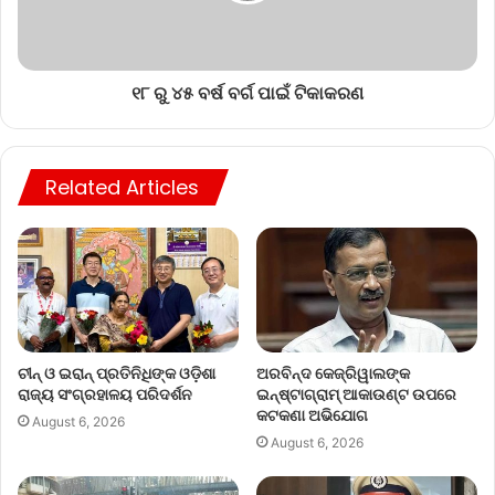
୧୮ ରୁ ୪୫ ବର୍ଷ ବର୍ଗ ପାଇଁ ଟିକାକରଣ
Related Articles
ଚୀନ୍ ଓ ଇରାନ୍ ପ୍ରତିନିଧିଙ୍କ ଓଡ଼ିଶା
ଅରବିନ୍ଦ କେଜ୍ରିୱାଲଙ୍କ
ରାଜ୍ୟ ସଂଗ୍ରହାଳୟ ପରିଦର୍ଶନ
ଇନ୍‌ଷ୍ଟାଗ୍ରାମ୍ ଆକାଉଣ୍ଟ ଉପରେ
କଟକଣା ଅଭିଯୋଗ
August 6, 2026
August 6, 2026