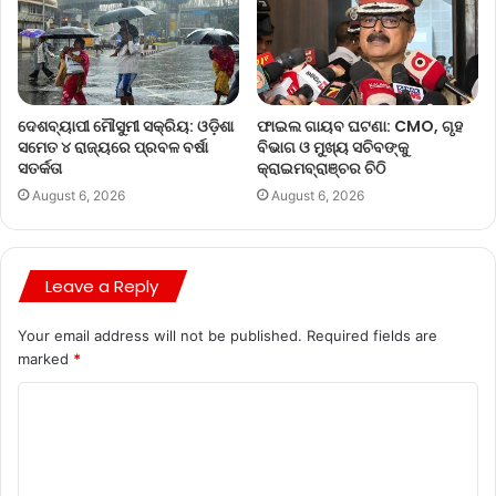
ଦେଶବ୍ୟାପୀ ମୌସୁମୀ ସକ୍ରିୟ: ଓଡ଼ିଶା
ଫାଇଲ ଗାୟବ ଘଟଣା: CMO, ଗୃହ
ସମେତ ୪ ରାଜ୍ୟରେ ପ୍ରବଳ ବର୍ଷା
ବିଭାଗ ଓ ମୁଖ୍ୟ ସଚିବଙ୍କୁ
ସତର୍କତା
କ୍ରାଇମବ୍ରାଞ୍ଚର ଚିଠି
August 6, 2026
August 6, 2026
Leave a Reply
Your email address will not be published.
Required fields are
marked
*