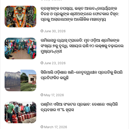
ବ୍ରହ୍ମାଙ୍କ ତପସ୍ୟା, ଭକ୍ତ ଆଲବନ୍ଦାଚାର୍ଯ୍ୟଙ୍କ
ବିରହ ଓ ପ୍ରଭୁଙ୍କ ଶ୍ରୀଅଙ୍ଗରେ ଫୋଟକାର ଚିହ୍ନ:
ପ୍ରଭୁ ଅଲାରନାଥଙ୍କ ଅଲୌକିକ ମାହାତ୍ମ୍ୟ
June 30, 2026
ତାମିଲନାଡୁ ଗ୍ୟାସ୍ ଟ୍ରାଜେଡି: ମୃତ ଓଡ଼ିଆ ଶ୍ରମିକଙ୍କ
ସଂଖ୍ୟା ୭କୁ ବୃଦ୍ଧି, ସହାୟତା ରାଶି ୧୦ ଲକ୍ଷକୁ ବଢ଼ାଇଲେ
ମୁଖ୍ୟମନ୍ତ୍ରୀ
June 23, 2026
ସିଜିମାଲି ଓଡ଼ିଶାର ଖଣି-ନେତୃତ୍ୱାଧୀନ ପ୍ରଗତିକୁ କିପରି
ପ୍ରତିଫଳିତ କରୁଛି
May 17, 2026
ପଶ୍ଚିମ ଏସିଆ ସଂକଟର ପ୍ରଭାବ: ଦେଶରେ ଏଲ୍‌ପିଜି
ବ୍ୟବହାର ୧୮% ହ୍ରାସ
March 17, 2026