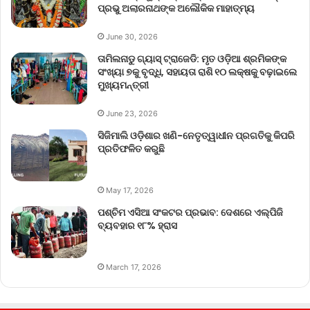
ପ୍ରଭୁ ଅଲାରନାଥଙ୍କ ଅଲୌକିକ ମାହାତ୍ମ୍ୟ
June 30, 2026
ତାମିଲନାଡୁ ଗ୍ୟାସ୍ ଟ୍ରାଜେଡି: ମୃତ ଓଡ଼ିଆ ଶ୍ରମିକଙ୍କ
ସଂଖ୍ୟା ୭କୁ ବୃଦ୍ଧି, ସହାୟତା ରାଶି ୧୦ ଲକ୍ଷକୁ ବଢ଼ାଇଲେ
ମୁଖ୍ୟମନ୍ତ୍ରୀ
June 23, 2026
ସିଜିମାଲି ଓଡ଼ିଶାର ଖଣି-ନେତୃତ୍ୱାଧୀନ ପ୍ରଗତିକୁ କିପରି
ପ୍ରତିଫଳିତ କରୁଛି
May 17, 2026
ପଶ୍ଚିମ ଏସିଆ ସଂକଟର ପ୍ରଭାବ: ଦେଶରେ ଏଲ୍‌ପିଜି
ବ୍ୟବହାର ୧୮% ହ୍ରାସ
March 17, 2026