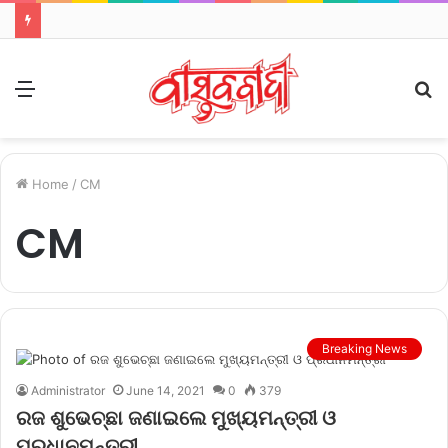
Menu
S
fo
Home
/
CM
CM
Breaking News
Administrator
June 14, 2021
0
379
ରଜ ଶୁଭେଚ୍ଛା ଜଣାଇଲେ ମୁଖ୍ୟମନ୍ତ୍ରୀ ଓ
ପ୍ରଧାନମନ୍ତ୍ରୀ