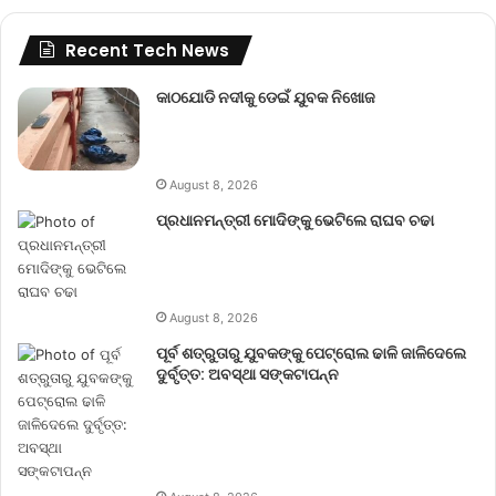
Recent Tech News
କାଠଯୋଡି ନଦୀକୁ ଡେଇଁ ଯୁବକ ନିଖୋଜ
August 8, 2026
ପ୍ରଧାନମନ୍ତ୍ରୀ ମୋଦିଙ୍କୁ ଭେଟିଲେ ରାଘବ ଚଢା
August 8, 2026
ପୂର୍ବ ଶତ୍ରୁତାରୁ ଯୁବକଙ୍କୁ ପେଟ୍ରୋଲ ଢାଳି ଜାଳିଦେଲେ
ଦୁର୍ବୃତ୍ତ: ଅବସ୍ଥା ସଙ୍କଟାପନ୍ନ