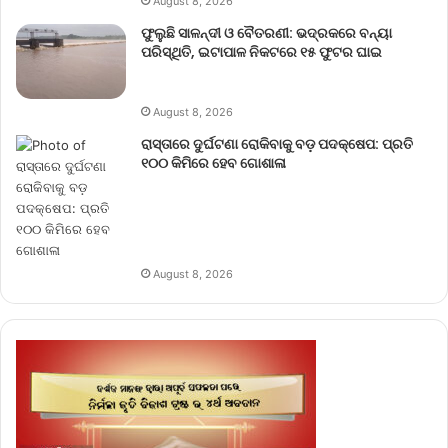
August 8, 2026
ଫୁଲୁଛି ସାଳନ୍ଦୀ ଓ ବୈତରଣୀ: ଭଦ୍ରକରେ ବନ୍ୟା
ପରିସ୍ଥିତି, ଇଟାପାଳ ନିକଟରେ ୧୫ ଫୁଟର ଘାଇ
August 8, 2026
ରାସ୍ତାରେ ଦୁର୍ଘଟଣା ରୋକିବାକୁ ବଡ଼ ପଦକ୍ଷେପ: ପ୍ରତି
୧୦୦ କିମିରେ ହେବ ଗୋଶାଳା
August 8, 2026