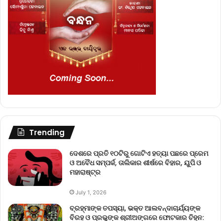
Trending
ଦେଶରେ ପ୍ରତି ୧୦ଟିରୁ ଗୋଟିଏ ହତ୍ୟା ପଛରେ ପ୍ରେମ
ଓ ଅବୈଧ ସମ୍ପର୍କ, ତାଲିକାର ଶୀର୍ଷରେ ବିହାର, ୟୁପି ଓ
ମହାରାଷ୍ଟ୍ର
July 1, 2026
ବ୍ରହ୍ମାଙ୍କ ତପସ୍ୟା, ଭକ୍ତ ଆଲବନ୍ଦାଚାର୍ଯ୍ୟଙ୍କ
ବିରହ ଓ ପ୍ରଭୁଙ୍କ ଶ୍ରୀଅଙ୍ଗରେ ଫୋଟକାର ଚିହ୍ନ: