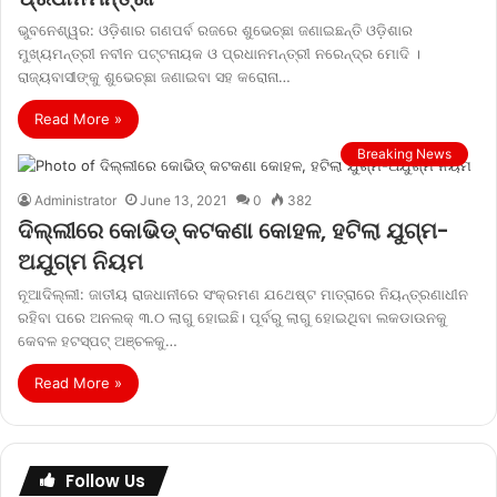
ଭୁବନେଶ୍ୱର: ଓଡ଼ିଶାର ଗଣପର୍ବ ରଜରେ ଶୁଭେଚ୍ଛା ଜଣାଇଛନ୍ତି ଓଡ଼ିଶାର
ମୁଖ୍ୟମନ୍ତ୍ରୀ ନବୀନ ପଟ୍ଟନାୟକ ଓ ପ୍ରଧାନମନ୍ତ୍ରୀ ନରେନ୍ଦ୍ର ମୋଦି ।
ରାଜ୍ୟବାସୀଙ୍କୁ ଶୁଭେଚ୍ଛା ଜଣାଇବା ସହ କରୋନା…
Read More »
Breaking News
Administrator
June 13, 2021
0
382
ଦିଲ୍ଲୀରେ କୋଭିଡ୍ କଟକଣା କୋହଳ, ହଟିଲା ଯୁଗ୍ମ-
ଅଯୁଗ୍ମ ନିୟମ
ନୂଆଦିଲ୍ଲୀ: ଜାତୀୟ ରାଜଧାନୀରେ ସଂକ୍ରମଣ ଯଥେଷ୍ଟ ମାତ୍ରାରେ ନିୟନ୍ତ୍ରଣାଧୀନ
ରହିବା ପରେ ଅନଲକ୍ ୩.୦ ଲାଗୁ ହୋଇଛି। ପୂର୍ବରୁ ଲାଗୁ ହୋଇଥିବା ଲକଡାଉନକୁ
କେବଳ ହଟସ୍ପଟ୍ ଅଞ୍ଚଳକୁ…
Read More »
Follow Us