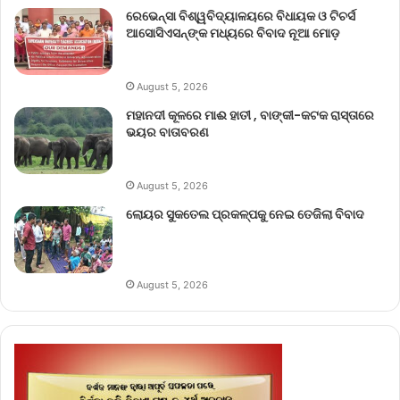
ରେଭେନ୍ସା ବିଶ୍ୱବିଦ୍ୟାଳୟରେ ବିଧାୟକ ଓ ଟିଚର୍ସ
ଆସୋସିଏସନ୍‌ଙ୍କ ମଧ୍ୟରେ ବିବାଦ ନୂଆ ମୋଡ଼
August 5, 2026
ମହାନଦୀ କୂଳରେ ମାଈ ହାତୀ , ବାଙ୍କୀ-କଟକ ରାସ୍ତାରେ
ଭୟର ବାତାବରଣ
August 5, 2026
ଲୋୟର ସୁକତେଲ ପ୍ରକଳ୍ପକୁ ନେଇ ତେଜିଲା ବିବାଦ
August 5, 2026