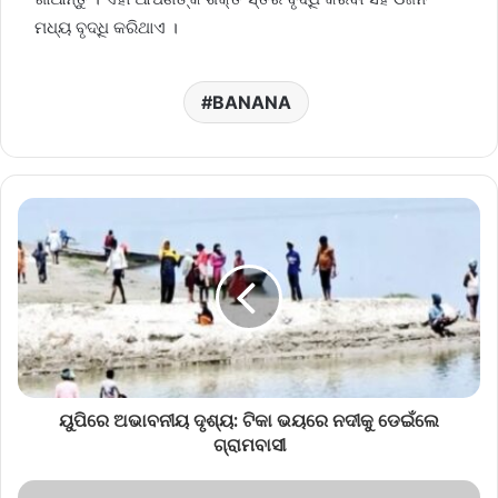
ମଧ୍ୟ ବୃଦ୍ଧି କରିଥାଏ ।
BANANA
ୟୁପିରେ ଅଭାବନୀୟ ଦୃଶ୍ୟ: ଟିକା ଭୟରେ ନଦୀକୁ ଡେଇଁଲେ
ଗ୍ରାମବାସୀ