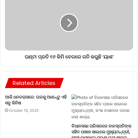
ଘଣ୍ଟା ପ୍ରତି ୧୬ କିମି ବେଗରେ ଗତି କରୁଛି ‘ୟାଶ’
Related Articles
ଆଜି ଧନତରାସରେ: ଘରକୁ ଆଣନ୍ତୁ ଏହି
ସବୁ ଜିନିଷ
October 18, 2025
ବିଧାନସଭା ପରିସରରେ ବାଚସ୍ପତିଙ୍କ
ସହିତ ପଖାଳ ଖାଇଲେ ମୁଖ୍ୟମନ୍ତ୍ରୀ,
କଂସା ବାସନରେ ପରଶା ଗଲା ଖାଦ୍ୟ