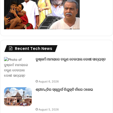
Recent Tech News
ଦୁଷ୍କର୍ମ ମାମଲାରେ ତରୁଣ ତେଜପାଲ ଦୋଷୀ ସାବ୍ୟସ୍ତ
August 6, 2026
ଶ୍ରୀମନ୍ଦିର ସ୍କ୍ୱାର୍ଡ ନିଯୁକ୍ତି ନାଁରେ ଠକେଇ
August 5, 2026