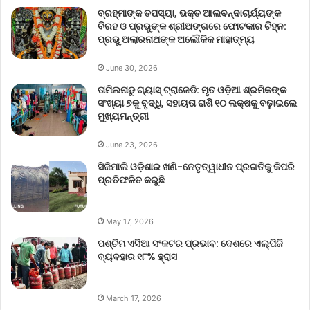
ବ୍ରହ୍ମାଙ୍କ ତପସ୍ୟା, ଭକ୍ତ ଆଲବନ୍ଦାଚାର୍ଯ୍ୟଙ୍କ
ବିରହ ଓ ପ୍ରଭୁଙ୍କ ଶ୍ରୀଅଙ୍ଗରେ ଫୋଟକାର ଚିହ୍ନ:
ପ୍ରଭୁ ଅଲାରନାଥଙ୍କ ଅଲୌକିକ ମାହାତ୍ମ୍ୟ
June 30, 2026
ତାମିଲନାଡୁ ଗ୍ୟାସ୍ ଟ୍ରାଜେଡି: ମୃତ ଓଡ଼ିଆ ଶ୍ରମିକଙ୍କ
ସଂଖ୍ୟା ୭କୁ ବୃଦ୍ଧି, ସହାୟତା ରାଶି ୧୦ ଲକ୍ଷକୁ ବଢ଼ାଇଲେ
ମୁଖ୍ୟମନ୍ତ୍ରୀ
June 23, 2026
ସିଜିମାଲି ଓଡ଼ିଶାର ଖଣି-ନେତୃତ୍ୱାଧୀନ ପ୍ରଗତିକୁ କିପରି
ପ୍ରତିଫଳିତ କରୁଛି
May 17, 2026
ପଶ୍ଚିମ ଏସିଆ ସଂକଟର ପ୍ରଭାବ: ଦେଶରେ ଏଲ୍‌ପିଜି
ବ୍ୟବହାର ୧୮% ହ୍ରାସ
March 17, 2026