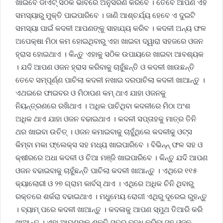
ଖାଇବେ ଡାଏଟ୍ ସଠିକ ଭାବରେ ଅନୁସରଣ କରିବେ । ତେବେ ଆପଣ ଏହି
ସମସ୍ୟାରୁ ମୁକ୍ତି ପାଇପାରିବେ । ଜାଣି ଆଶ୍ଚର୍ଯ୍ୟ ହେବେ ଏ ଦୁଇଟି
ସମସ୍ୟା ପାଇଁ କଦଳୀ ଆପଣଙ୍କୁ ସାହାଯ୍ୟ କରିବ । କଦଳୀ ଅନ୍ୟ ଫଳ
ଅପେକ୍ଷା ମିଠା କମ ହୋଇଥିବାରୁ ଏହା ଖାଇବା ଦ୍ୱାରା ସହଜରେ ଓଜନ
ହ୍ରାସ ହୋଇଥାଏ । କିନ୍ତୁ ଏହାକୁ ସଠିକ ଉପାୟରେ ଖାଇବା ଆବଶ୍ୟକ
। ଯଦି ଆପଣ ଓଜନ ହ୍ରାସ କରିବାକୁ ଚାହୁଁଛନ୍ତି ଓ କଦଳୀ ଖାଉଛନ୍ତି
ତେବେ ସମ୍ପୂର୍ଣ୍ଣ ପାଚିଲା କଦଳୀ ନଖାଇ ଦରପାଚିଲା କଦଳୀ ଖାଆନ୍ତୁ ।
ଏଥଇରେ ଫାଇବର ଓ ମିଠାପଣ କମ୍ ଥାଏ ଯାହା ଓଜନକୁ
ନିୟନ୍ତ୍ରଣରେ ରଖିଥାଏ । ଅଧିକ ପାଚିଥିବା କଦଳୀରେ ମିଠା ଅଂଶ
ଅଧିକ ଥାଏ ଯାହା ଓଜନ ବଢାଇଥାଏ । କଦଳୀ ସପ୍ତାହକୁ ମାତ୍ର ତିନି
ଥର ଖାଇବା ଉଚିତ୍ । ଓଜନ କମାଇବାକୁ ଚାହୁଁଥିଲେ କଦଳୀକୁ ଓଟ୍ସ
କିମ୍ବା ମକା ଫ୍ଲେକ୍ସ ସହ ମଧ୍ୟ ଖାଇପାରିବେ । ବିଭିନ୍ନ୍ ଫଳ ସହ ଓ
କ୍ଷୀରରେ ଅଧା କଦଳୀ ଓ ଚିଆ ମଞ୍ଜି ଖାଇପାରିବେ । କିନ୍ତୁ ଯଦି ଆପଣ
ଓଜନ ବଢାଇବାକୁ ଚାହୁଁଛନ୍ତି ପାଚିଲା କଦଳୀ ଖାଆନ୍ତୁ । ଏଥିରେ ୧୧୫
କ୍ୟାଲୋରୀ ଓ ୨୭ ଗ୍ରାମ କାର୍ବସ୍ ଥାଏ । ଏଥିରେ ଅଧିକ ଚିନି ଥିବାରୁ
ରକ୍ତରେ ଶର୍କରା ବଢାଇଥାଏ । ମଧୁମେୟ ରୋଗୀ ଏଥିରୁ ଦୂରେଇ ରୁହନ୍ତୁ
। ବ୍ୟାମ୍ ପରେ କଦଳୀ ଖାଆନ୍ତୁ । କଦଳାକୁ ଆପଣ ସ୍ମୁଥ ତିଆରି କରି
ଖାଆନ୍ତୁ । ଏହା ଆପଣଙ୍କ ଶକ୍ତି ସ୍ତର ବୃଦ୍ଧି କରିବା ସହ ଓଜନ