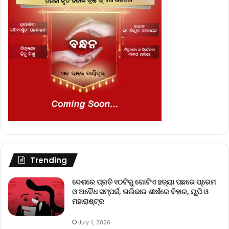
Trending
ଦେଶରେ ପ୍ରତି ୧୦ଟିରୁ ଗୋଟିଏ ହତ୍ୟା ପଛରେ ପ୍ରେମ
ଓ ଅବୈଧ ସମ୍ପର୍କ, ତାଲିକାର ଶୀର୍ଷରେ ବିହାର, ୟୁପି ଓ
ମହାରାଷ୍ଟ୍ର
July 1, 2026