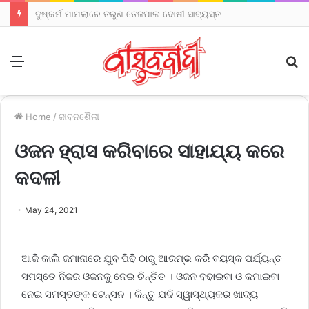
ଦୁଷ୍କର୍ମ ମାମଲାରେ ତରୁଣ ତେଜପାଲ ଦୋଷୀ ସାବ୍ୟସ୍ତ
Menu
S
fo
Home
/
ଜୀବନଶୈଳୀ
ଓଜନ ହ୍ରାସ କରିବାରେ ସାହାଯ୍ୟ କରେ
କଦଳୀ
May 24, 2021
ଆଜି କାଲି ଜମାନାରେ ଯୁବ ପିଢି ଠାରୁ ଆରମ୍ଭ କରି ବୟସ୍କ ପର୍ଯ୍ୟନ୍ତ
ସମସ୍ତେ ନିଜର ଓଜନକୁ ନେଇ ଚିନ୍ତିତ । ଓଜନ ବଢାଇବା ଓ କମାଇବା
ନେଇ ସମସ୍ତଙ୍କ ଟେନ୍ସନ । କିନ୍ତୁ ଯଦି ସ୍ୱାସ୍ଥ୍ୟକର ଖାଦ୍ୟ