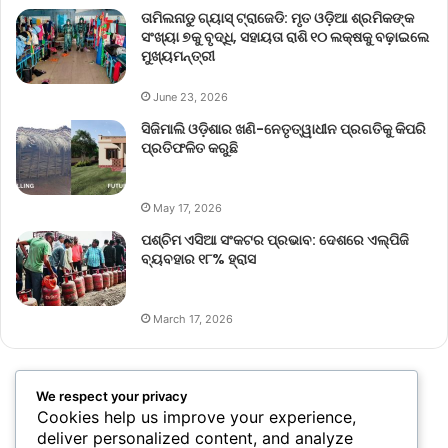
ତାମିଲନାଡୁ ଗ୍ୟାସ୍ ଟ୍ରାଜେଡି: ମୃତ ଓଡ଼ିଆ ଶ୍ରମିକଙ୍କ
ସଂଖ୍ୟା ୭କୁ ବୃଦ୍ଧି, ସହାୟତା ରାଶି ୧୦ ଲକ୍ଷକୁ ବଢ଼ାଇଲେ
ମୁଖ୍ୟମନ୍ତ୍ରୀ
June 23, 2026
ସିଜିମାଲି ଓଡ଼ିଶାର ଖଣି-ନେତୃତ୍ୱାଧୀନ ପ୍ରଗତିକୁ କିପରି
ପ୍ରତିଫଳିତ କରୁଛି
May 17, 2026
ପଶ୍ଚିମ ଏସିଆ ସଂକଟର ପ୍ରଭାବ: ଦେଶରେ ଏଲ୍‌ପିଜି
ବ୍ୟବହାର ୧୮% ହ୍ରାସ
March 17, 2026
We respect your privacy
Cookies help us improve your experience,
deliver personalized content, and analyze