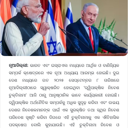
ନୂଆଦିଲ୍ଲୀ:
ଭାରତ ଏବଂ ଇସ୍ରାଏଲ ମଧ୍ୟରେ ଆର୍ଥିକ ଓ ବାଣିଜ୍ୟିକ
ସମ୍ପର୍କ କ୍ଷେତ୍ରରେ ଏକ ନୂଆ ଅଧ୍ୟାୟ ଆରମ୍ଭ ହୋଇଛି। ଦୁଇ
ଦେଶ ମଧ୍ୟରେ ଗତ ୨୦୨୫ ସେପ୍ଟେମ୍ବର ୮ ତାରିଖରେ
ନୂଆଦିଲ୍ଲୀଠାରେ ସ୍ୱାକ୍ଷରିତ ହୋଇଥିବା ‘ଦ୍ୱିପାକ୍ଷିକ ନିବେଶ
ଚୁକ୍ତିନାମା’ ଆଜି ଠାରୁ ଆନୁଷ୍ଠାନିକ ଭାବେ କାର୍ଯ୍ୟକାରୀ ହୋଇଛି।
ଦ୍ୱିପାକ୍ଷିକ ଅର୍ଥନୈତିକ ସମ୍ପର୍କକୁ ଅଧିକ ସୁଦୃଢ଼ କରିବା ଏବଂ ଉଭୟ
ଦେଶର ନିବେଶକମାନଙ୍କ ପାଇଁ ଏକ ସୁରକ୍ଷିତ ତଥା ସ୍ଥିର ନିବେଶ
ପରିବେଶ ସୃଷ୍ଟି କରିବା ଦିଗରେ ଏହି ଚୁକ୍ତିନାମାକୁ ଏକ ଐତିହାସିକ
ପଦକ୍ଷେପ ବୋଲି କୁହାଯାଉଛି। ଏହି ଚୁକ୍ତିନାମା ନିବେଶ ଓ