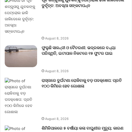
ଦୁର୍ବୃତ୍ତ: ଅବସ୍ଥା ସଙ୍କଟାପନ୍ନ
August 8, 2026
ଫୁଲୁଛି ସାଳନ୍ଦୀ ଓ ବୈତରଣୀ: ଭଦ୍ରକରେ ବନ୍ୟା
ପରିସ୍ଥିତି, ଇଟାପାଳ ନିକଟରେ ୧୫ ଫୁଟର ଘାଇ
August 8, 2026
ରାସ୍ତାରେ ଦୁର୍ଘଟଣା ରୋକିବାକୁ ବଡ଼ ପଦକ୍ଷେପ: ପ୍ରତି
୧୦୦ କିମିରେ ହେବ ଗୋଶାଳା
August 8, 2026
ଶିମିଳିପାଳରେ ୫ ବର୍ଷୀୟା କଳା ବାଘୁଣୀର ମୃତ୍ୟୁ; କାରଣ