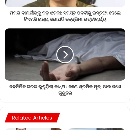
ମମତା ବାନାର୍ଜୀଙ୍କୁ ବଡ଼ ଝଟକା: ସମସ୍ତ ପଦବୀରୁ ଇସ୍ତଫା ଦେଲେ
ଟିଏମସି ରାଜ୍ୟ ସଭାପତି ଚନ୍ଦ୍ରିମା ଭଟ୍ଟାଚାର୍ଯ୍ୟ
ନବନିର୍ମିତ ଘରର ଭୁଶୁଡ଼ିଲା କାନ୍ଥ : ଜଣେ ଶ୍ରମିକ ମୃତ, ଆଉ ଜଣେ
ଗୁରୁତର
Related Articles