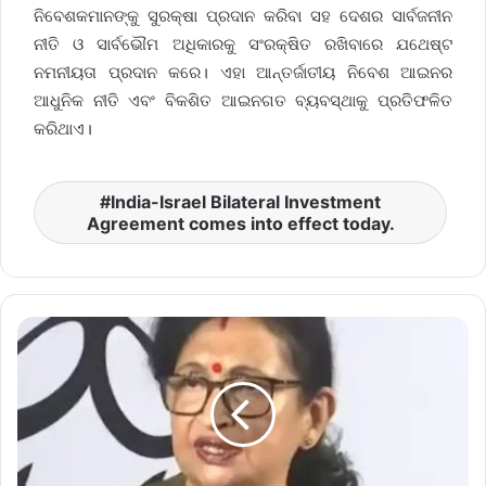
ନିବେଶକମାନଙ୍କୁ ସୁରକ୍ଷା ପ୍ରଦାନ କରିବା ସହ ଦେଶର ସାର୍ବଜନୀନ
ନୀତି ଓ ସାର୍ବଭୌମ ଅଧିକାରକୁ ସଂରକ୍ଷିତ ରଖିବାରେ ଯଥେଷ୍ଟ
ନମନୀୟତା ପ୍ରଦାନ କରେ। ଏହା ଆନ୍ତର୍ଜାତୀୟ ନିବେଶ ଆଇନର
ଆଧୁନିକ ନୀତି ଏବଂ ବିକଶିତ ଆଇନଗତ ବ୍ୟବସ୍ଥାକୁ ପ୍ରତିଫଳିତ
କରିଥାଏ।
India-Israel Bilateral Investment
Agreement comes into effect today.