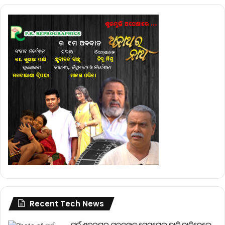
Recent Tech News
ପୂର୍ବ ଶତ୍ରୁତାରୁ ଯୁବକଙ୍କୁ ପେଟ୍ରୋଲ ଢାଳି ଜାଳିଦେଲେ