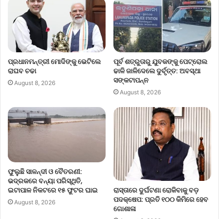
ପ୍ରଧାନମନ୍ତ୍ରୀ ମୋଦିଙ୍କୁ ଭେଟିଲେ
ପୂର୍ବ ଶତ୍ରୁତାରୁ ଯୁବକଙ୍କୁ ପେଟ୍ରୋଲ
ରାଘବ ଚଢା
ଢାଳି ଜାଳିଦେଲେ ଦୁର୍ବୃତ୍ତ: ଅବସ୍ଥା
ସଙ୍କଟାପନ୍ନ
August 8, 2026
August 8, 2026
ଫୁଲୁଛି ସାଳନ୍ଦୀ ଓ ବୈତରଣୀ:
ଭଦ୍ରକରେ ବନ୍ୟା ପରିସ୍ଥିତି,
ରାସ୍ତାରେ ଦୁର୍ଘଟଣା ରୋକିବାକୁ ବଡ଼
ଇଟାପାଳ ନିକଟରେ ୧୫ ଫୁଟର ଘାଇ
ପଦକ୍ଷେପ: ପ୍ରତି ୧୦୦ କିମିରେ ହେବ
August 8, 2026
ଗୋଶାଳା