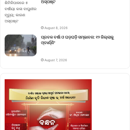
ଅସ୍ପଷ୍ଟ
August 8, 2026
ପ୍ରବଳ ବର୍ଷା ଓ ଘଡ଼ଘଡ଼ି ସମ୍ଭାବନା: ୧୨ ଜିଲ୍ଲାକୁ
ଓ୍ବାର୍ଣ୍ଣିଂ
August 7, 2026