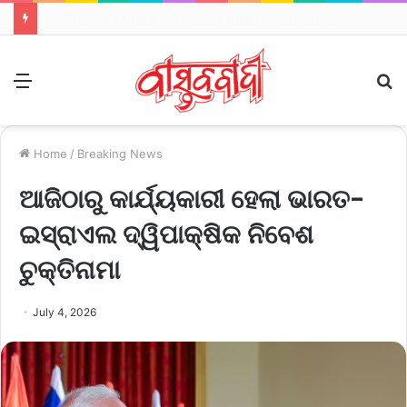
ପ୍ରବଳ ବର୍ଷା ଓ ଘଡ଼ଘଡ଼ି ସମ୍ଭାବନା: ୧୨ ଜିଲ୍ଲାକୁ ଓ୍ବାର୍ଣ୍ଣିଂ
Menu
S
fo
Home
/
Breaking News
ଆଜିଠାରୁ କାର୍ଯ୍ୟକାରୀ ହେଲା ଭାରତ-
ଇସ୍ରାଏଲ ଦ୍ୱିପାକ୍ଷିକ ନିବେଶ
ଚୁକ୍ତିନାମା
July 4, 2026