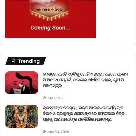
Trending
ଦେଶରେ ପ୍ରତି ୧୦ଟିରୁ ଗୋଟିଏ ହତ୍ୟା ପଛରେ ପ୍ରେମ
ଓ ଅବୈଧ ସମ୍ପର୍କ, ତାଲିକାର ଶୀର୍ଷରେ ବିହାର, ୟୁପି ଓ
ମହାରାଷ୍ଟ୍ର
July 1, 2026
ବ୍ରହ୍ମାଙ୍କ ତପସ୍ୟା, ଭକ୍ତ ଆଲବନ୍ଦାଚାର୍ଯ୍ୟଙ୍କ
ବିରହ ଓ ପ୍ରଭୁଙ୍କ ଶ୍ରୀଅଙ୍ଗରେ ଫୋଟକାର ଚିହ୍ନ:
ପ୍ରଭୁ ଅଲାରନାଥଙ୍କ ଅଲୌକିକ ମାହାତ୍ମ୍ୟ
June 30, 2026