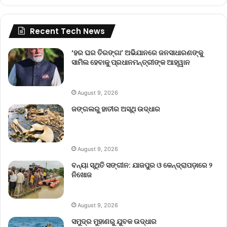
Recent Tech News
‘ହର ଘର ତିରଙ୍ଗା’ ଅଭିଯାନରେ ଜନସାଧାରଣଙ୍କୁ
ସାମିଲ ହେବାକୁ ପ୍ରଧାନମନ୍ତ୍ରୀଙ୍କ ଆହ୍ୱାନ
August 9, 2026
ଜଙ୍ଗଲରୁ ହାତୀର ଅସ୍ଥି ଉଦ୍ଧାର
August 9, 2026
ବନ୍ୟା ସ୍ଥିତି ସଙ୍ଗୀନ: ଯାଜପୁର ଓ କେନ୍ଦ୍ରାପଡ଼ାରେ ୨
ନିଖୋଜ
August 9, 2026
ସମୁଦ୍ର ମୁହାଣରୁ ଯୁବକ ଉଦ୍ଧାର