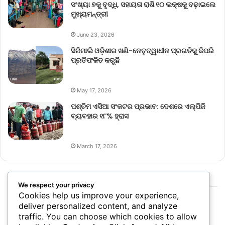
ସଂଖ୍ୟା ୭କୁ ବୃଦ୍ଧି, ସହାୟତା ରାଶି ୧୦ ଲକ୍ଷକୁ ବଢ଼ାଇଲେ
ମୁଖ୍ୟମନ୍ତ୍ରୀ
June 23, 2026
ସିଜିମାଲି ଓଡ଼ିଶାର ଖଣି-ନେତୃତ୍ୱାଧୀନ ପ୍ରଗତିକୁ କିପରି
ପ୍ରତିଫଳିତ କରୁଛି
May 17, 2026
ପଶ୍ଚିମ ଏସିଆ ସଂକଟର ପ୍ରଭାବ: ଦେଶରେ ଏଲ୍‌ପିଜି
ବ୍ୟବହାର ୧୮% ହ୍ରାସ
March 17, 2026
We respect your privacy
Cookies help us improve your experience,
deliver personalized content, and analyze
traffic. You can choose which cookies to allow