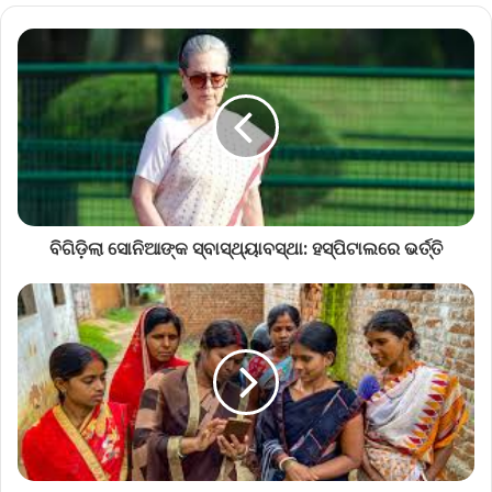
ବିଗିଡ଼ିଲା ସୋନିଆଙ୍କ ସ୍ବାସ୍ଥ୍ୟାବସ୍ଥା: ହସ୍ପିଟାଲରେ ଭର୍ତ୍ତି