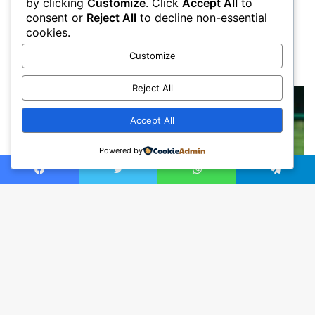
by clicking
Customize
. Click
Accept All
to
consent or
Reject All
to decline non-essential
cookies.
Customize
Reject All
Accept All
Powered by
Facebook
Twitter
WhatsApp
Telegram
Ba
to
to