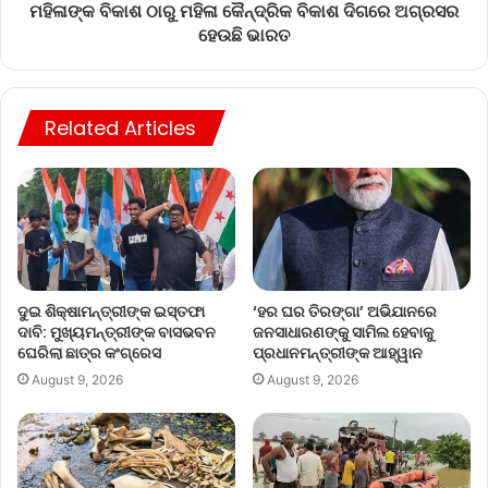
ମହିଳାଙ୍କ ବିକାଶ ଠାରୁ ମହିଳା କୈନ୍ଦ୍ରିକ ବିକାଶ ଦିଗରେ ଅଗ୍ରସର
ହେଉଛି ଭାରତ
Related Articles
ଦୁଇ ଶିକ୍ଷାମନ୍ତ୍ରୀଙ୍କ ଇସ୍ତଫା
‘ହର ଘର ତିରଙ୍ଗା’ ଅଭିଯାନରେ
ଦାବି: ମୁଖ୍ୟମନ୍ତ୍ରୀଙ୍କ ବାସଭବନ
ଜନସାଧାରଣଙ୍କୁ ସାମିଲ ହେବାକୁ
ଘେରିଲା ଛାତ୍ର କଂଗ୍ରେସ
ପ୍ରଧାନମନ୍ତ୍ରୀଙ୍କ ଆହ୍ୱାନ
August 9, 2026
August 9, 2026