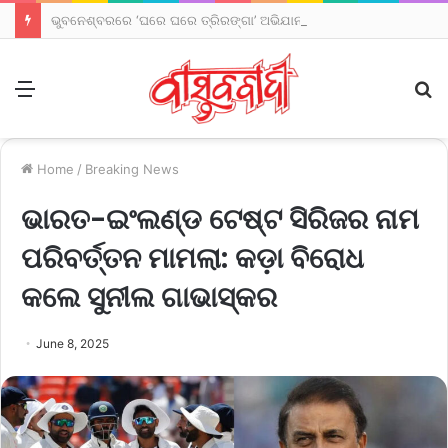
ଭୁବନେଶ୍ବରରେ ‘ଘରେ ଘରେ ତ୍ରିରଙ୍ଗା’ ଅଭିଯାନ: ପଦଯାତ୍ରାରେ ସାମିଲ ହେଲେ ମୁଖ୍ୟମନ୍ତ୍ରୀ
Menu
S
fo
Home
/
Breaking News
ଭାରତ-ଇଂଲଣ୍ଡ ଟେଷ୍ଟ ସିରିଜର ନାମ
ପରିବର୍ତ୍ତନ ମାମଲା: କଡ଼ା ବିରୋଧ
କଲେ ସୁନୀଲ ଗାଭାସ୍କର
June 8, 2025