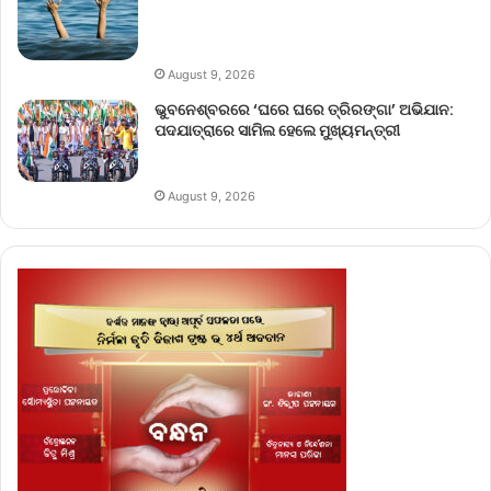
August 9, 2026
ଭୁବନେଶ୍ବରରେ ‘ଘରେ ଘରେ ତ୍ରିରଙ୍ଗା’ ଅଭିଯାନ:
ପଦଯାତ୍ରାରେ ସାମିଲ ହେଲେ ମୁଖ୍ୟମନ୍ତ୍ରୀ
August 9, 2026