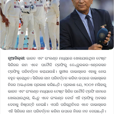
ନୂଆଦିଲ୍ଲୀ:
ଭାରତ ଏବଂ ଇଂଲଣ୍ଡ ମଧ୍ୟରେ ଖେଳାଯାଉଥିବା ଟେଷ୍ଟ
ସିରିଜର ନାମ ଏବେ ପଟୌଦି ଟ୍ରଫିରୁ ତେନ୍ଦୁଲକର-ଏଣ୍ଡରସନ
ଟ୍ରଫିକୁ ପରିବର୍ତ୍ତନ କରାଯାଉଛି। ସୁନୀଲ ଗାଭାସ୍କର ଏହାକୁ ନେଇ
ବହୁତ କ୍ରୋଧିତ। ସିରିଜର ନାମ ପରିବର୍ତ୍ତନ କରିବା ଉପରେ ଗାଭାସ୍କର
ନିଜର ଅସନ୍ତୋଷ ପ୍ରକାଶ କରିଛନ୍ତି। ପ୍ରକାଶ ଯେ, ୨୦୦୭ ମସିହାରୁ
ଭାରତ ଏବଂ ଇଂଲଣ୍ଡ ମଧ୍ୟରେ ଟେଷ୍ଟ ସିରିଜ ପଟୌଦି ଟ୍ରଫି ନାମରେ
ଖେଳାଯାଉଥିଲା, କିନ୍ତୁ ଏବେ ଇଂଲଣ୍ଡ ବୋର୍ଡ ଏହି ଟ୍ରଫିକୁ ଅବସର
ଦେବାକୁ ନିଷ୍ପତ୍ତି ନେଇଛି। ଏପରି ପରିସ୍ଥିତିରେ ଏବେ ଗାଭାସ୍କର
ଏହି ସିରିଜର ନାମ ପରିବର୍ତ୍ତନ କରିବା ଉପରେ ନିଜର ମତ ଦେଇଛନ୍ତି।