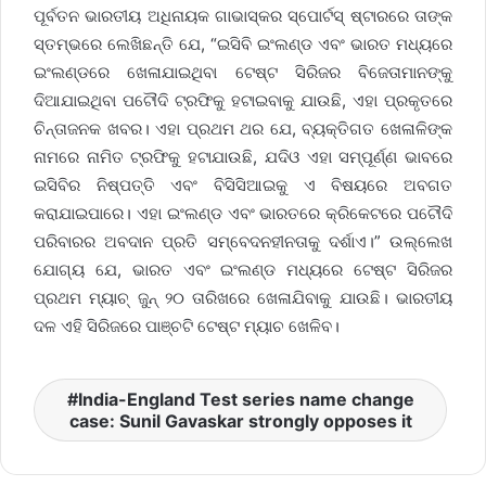
ପୂର୍ବତନ ଭାରତୀୟ ଅଧିନାୟକ ଗାଭାସ୍କର ସ୍ପୋର୍ଟସ୍ ଷ୍ଟାରରେ ତାଙ୍କ
ସ୍ତମ୍ଭରେ ଲେଖିଛନ୍ତି ଯେ, “ଇସିବି ଇଂଲଣ୍ଡ ଏବଂ ଭାରତ ମଧ୍ୟରେ
ଇଂଲଣ୍ଡରେ ଖେଳାଯାଇଥିବା ଟେଷ୍ଟ ସିରିଜର ବିଜେତାମାନଙ୍କୁ
ଦିଆଯାଇଥିବା ପଟୌଦି ଟ୍ରଫିକୁ ହଟାଇବାକୁ ଯାଉଛି, ଏହା ପ୍ରକୃତରେ
ଚିନ୍ତାଜନକ ଖବର। ଏହା ପ୍ରଥମ ଥର ଯେ, ବ୍ୟକ୍ତିଗତ ଖେଳାଳିଙ୍କ
ନାମରେ ନାମିତ ଟ୍ରଫିକୁ ହଟାଯାଉଛି, ଯଦିଓ ଏହା ସମ୍ପୂର୍ଣ୍ଣ ଭାବରେ
ଇସିବିର ନିଷ୍ପତ୍ତି ଏବଂ ବିସିସିଆଇକୁ ଏ ବିଷୟରେ ଅବଗତ
କରାଯାଇପାରେ। ଏହା ଇଂଲଣ୍ଡ ଏବଂ ଭାରତରେ କ୍ରିକେଟରେ ପଟୌଦି
ପରିବାରର ଅବଦାନ ପ୍ରତି ସମ୍ବେଦନହୀନତାକୁ ଦର୍ଶାଏ।” ଉଲ୍ଲେଖ
ଯୋଗ୍ୟ ଯେ, ଭାରତ ଏବଂ ଇଂଲଣ୍ଡ ମଧ୍ୟରେ ଟେଷ୍ଟ ସିରିଜର
ପ୍ରଥମ ମ୍ୟାଚ୍ ଜୁନ୍ ୨୦ ତାରିଖରେ ଖେଳାଯିବାକୁ ଯାଉଛି। ଭାରତୀୟ
ଦଳ ଏହି ସିରିଜରେ ପାଞ୍ଚଟି ଟେଷ୍ଟ ମ୍ୟାଚ ଖେଳିବ।
India-England Test series name change
case: Sunil Gavaskar strongly opposes it