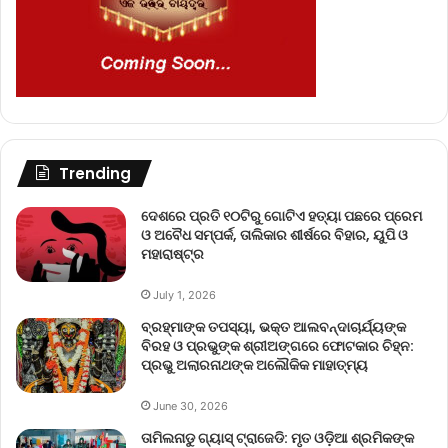
Trending
ଦେଶରେ ପ୍ରତି ୧୦ଟିରୁ ଗୋଟିଏ ହତ୍ୟା ପଛରେ ପ୍ରେମ
ଓ ଅବୈଧ ସମ୍ପର୍କ, ତାଲିକାର ଶୀର୍ଷରେ ବିହାର, ୟୁପି ଓ
ମହାରାଷ୍ଟ୍ର
July 1, 2026
ବ୍ରହ୍ମାଙ୍କ ତପସ୍ୟା, ଭକ୍ତ ଆଲବନ୍ଦାଚାର୍ଯ୍ୟଙ୍କ
ବିରହ ଓ ପ୍ରଭୁଙ୍କ ଶ୍ରୀଅଙ୍ଗରେ ଫୋଟକାର ଚିହ୍ନ:
ପ୍ରଭୁ ଅଲାରନାଥଙ୍କ ଅଲୌକିକ ମାହାତ୍ମ୍ୟ
June 30, 2026
ତାମିଲନାଡୁ ଗ୍ୟାସ୍ ଟ୍ରାଜେଡି: ମୃତ ଓଡ଼ିଆ ଶ୍ରମିକଙ୍କ