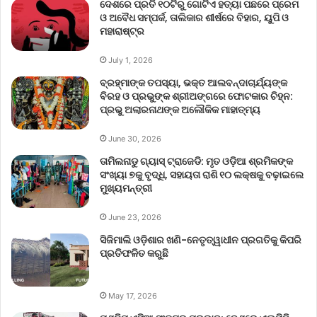
ଦେଶରେ ପ୍ରତି ୧୦ଟିରୁ ଗୋଟିଏ ହତ୍ୟା ପଛରେ ପ୍ରେମ
ଓ ଅବୈଧ ସମ୍ପର୍କ, ତାଲିକାର ଶୀର୍ଷରେ ବିହାର, ୟୁପି ଓ
ମହାରାଷ୍ଟ୍ର
July 1, 2026
ବ୍ରହ୍ମାଙ୍କ ତପସ୍ୟା, ଭକ୍ତ ଆଲବନ୍ଦାଚାର୍ଯ୍ୟଙ୍କ
ବିରହ ଓ ପ୍ରଭୁଙ୍କ ଶ୍ରୀଅଙ୍ଗରେ ଫୋଟକାର ଚିହ୍ନ:
ପ୍ରଭୁ ଅଲାରନାଥଙ୍କ ଅଲୌକିକ ମାହାତ୍ମ୍ୟ
June 30, 2026
ତାମିଲନାଡୁ ଗ୍ୟାସ୍ ଟ୍ରାଜେଡି: ମୃତ ଓଡ଼ିଆ ଶ୍ରମିକଙ୍କ
ସଂଖ୍ୟା ୭କୁ ବୃଦ୍ଧି, ସହାୟତା ରାଶି ୧୦ ଲକ୍ଷକୁ ବଢ଼ାଇଲେ
ମୁଖ୍ୟମନ୍ତ୍ରୀ
June 23, 2026
ସିଜିମାଲି ଓଡ଼ିଶାର ଖଣି-ନେତୃତ୍ୱାଧୀନ ପ୍ରଗତିକୁ କିପରି
ପ୍ରତିଫଳିତ କରୁଛି
May 17, 2026