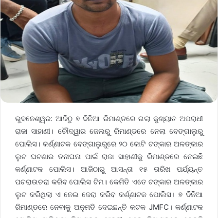
ଭୁବନେଶ୍ୱର: ଆଜିଠୁ ୭ ଦିନିଆ ରିମାଣ୍ଡରେ ଗଲା କୁଖ୍ୟାତ ଅପରାଧୀ
ରାଜା ସାହାଣୀ। ଚୌଦ୍ୱାର ଜେଲରୁ ରିମାଣ୍ଡରେ ନେଲା ବେଙ୍ଗାଲୁରୁ
ପୋଲିସ। କର୍ଣ୍ଣାଟକ ବେଙ୍ଗାଲୁରୁରେ ୨୦ କୋଟି ଟଙ୍କାର ଅଳଙ୍କାର
ଲୁଟ ଘଟଣାର ତନାଘନା ପାଇଁ ରାଜା ସାହାଣୀକୁ ରିମାଣ୍ଡରେ ନେଇଛି
କର୍ଣ୍ଣାଟକ ପୋଲିସ। ଆଜିଠାରୁ ଆସନ୍ତା ୧୫ ତାରିଖ ପର୍ଯ୍ୟନ୍ତ
ପଚରାଉଚରା କରିବ ପୋଲିସ ଟିମ। କେମିତି ଏତେ ଟଙ୍କାର ଅଳଙ୍କାର
ଲୁଟ କରିଥିଲା ଏ ନେଇ ଜେରା କରିବ କର୍ଣ୍ଣାଟକ ପୋଲିସ। ୭ ଦିନିଆ
ରିମାଣ୍ଡରେ ନେବାକୁ ଅନୁମତି ଦେଇଛନ୍ତି କଟକ JMFC। କର୍ଣ୍ଣାଟକ