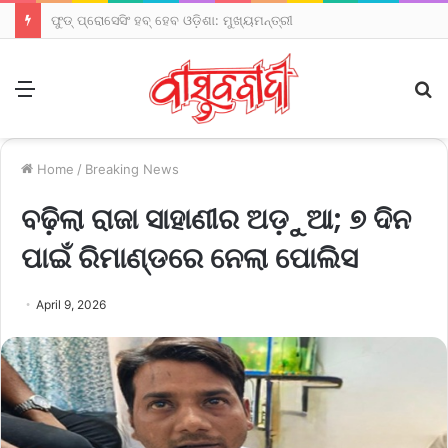
ଫୁଡ୍ ପ୍ରୋସେସିଂ ହବ୍ ହେବ ଓଡ଼ିଶା: ମୁଖ୍ୟମନ୍ତ୍ରୀ
Menu
S
fo
Home
/
Breaking News
ବଢ଼ିଲା ରାଜା ସାହାଣୀର ଅଡ଼ୁଆ; ୭ ଦିନ
ପାଇଁ ରିମାଣ୍ଡରେ ନେଲା ପୋଲିସ
April 9, 2026