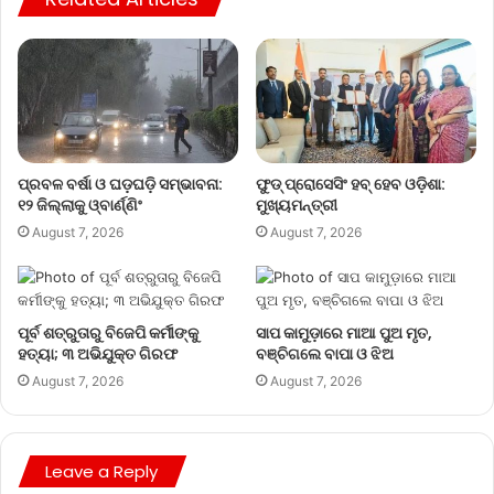
ପ୍ରବଳ ବର୍ଷା ଓ ଘଡ଼ଘଡ଼ି ସମ୍ଭାବନା:
ଫୁଡ୍ ପ୍ରୋସେସିଂ ହବ୍ ହେବ ଓଡ଼ିଶା:
୧୨ ଜିଲ୍ଲାକୁ ଓ୍ବାର୍ଣ୍ଣିଂ
ମୁଖ୍ୟମନ୍ତ୍ରୀ
August 7, 2026
August 7, 2026
ପୂର୍ବ ଶତ୍ରୁତାରୁ ବିଜେପି କର୍ମୀଙ୍କୁ
ସାପ କାମୁଡ଼ାରେ ମାଆ ପୁଅ ମୃତ,
ହତ୍ୟା; ୩ ଅଭିଯୁକ୍ତ ଗିରଫ
ବଞ୍ଚିଗଲେ ବାପା ଓ ଝିଅ
August 7, 2026
August 7, 2026
Leave a Reply