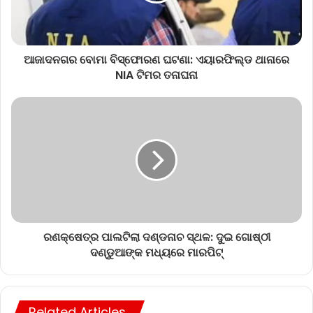
ଆଜାଦନଗର ବୋମା ବିସ୍ଫୋରଣ ଘଟଣା: ଏୟାରଫିଲ୍ଡ ଥାନାରେ
NIA ଟିମର ତନାଘନା
ରଣକ୍ଷେତ୍ର ପାଲଟିଲା ଦଣ୍ଡନାଚ ସ୍ଥଳ: ଦୁଇ ଗୋଷ୍ଠୀ
ଦଣ୍ଡୁଆଙ୍କ ମଧ୍ୟରେ ମାରପିଟ୍
Related Articles