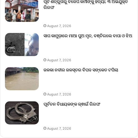
ପୂର୍ବ ଶତ୍ରୁତାରୁ ବିଜେପି କର୍ମୀଙ୍କୁ ହତ୍ୟା; ୩ ଅଭିଯୁକ୍ତ
ଗିରଫ
August 7, 2026
ସାପ କାମୁଡ଼ାରେ ମାଆ ପୁଅ ମୃତ, ବଞ୍ଚିଗଲେ ବାପା ଓ ଝିଅ
August 7, 2026
ଜଳକା ନଦୀର ଜଳସ୍ତର ବିପଦ ସଙ୍କେତ ଟପିଲା
August 7, 2026
ପୂର୍ବତନ ବିଧାୟକଙ୍କ ଜ୍ଵାଇଁ ଗିରଫ
August 7, 2026