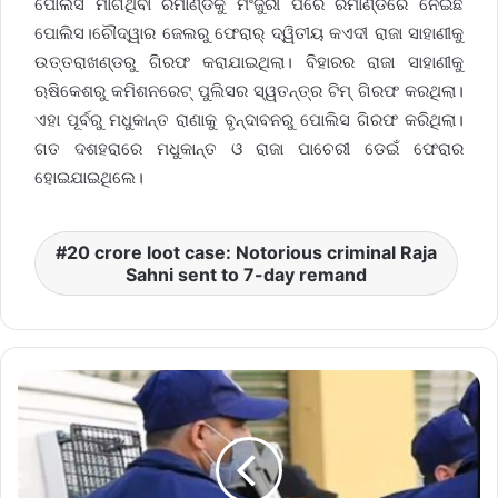
ପୋଲିସ ମାଗିଥିବା ରିମାଣ୍ଡକୁ ମଂଜୁରୀ ପରେ ରିମାଣ୍ଡରେ ନେଇଛି
ପୋଲିସ।ଚୌଦ୍ୱାର ଜେଲରୁ ଫେରାର୍ ଦ୍ୱିତୀୟ କଏଦୀ ରାଜା ସାହାଣୀକୁ
ଉତ୍ତରାଖଣ୍ଡରୁ ଗିରଫ କରାଯାଇଥିଲା। ବିହାରର ରାଜା ସାହାଣୀକୁ
ଋଷିକେଶରୁ କମିଶନରେଟ୍ ପୁଲିସର ସ୍ୱତନ୍ତ୍ର ଟିମ୍ ଗିରଫ କରଥିଲା।
ଏହା ପୂର୍ବରୁ ମଧୁକାନ୍ତ ରାଣାକୁ ବୃନ୍ଦାବନରୁ ପୋଲିସ ଗିରଫ କରିଥିଲା।
ଗତ ଦଶହରାରେ ମଧୁକାନ୍ତ ଓ ରାଜା ପାଚେରୀ ଡେଇଁ ଫେରାର
ହୋଇଯାଇଥିଲେ।
20 crore loot case: Notorious criminal Raja
Sahni sent to 7-day remand