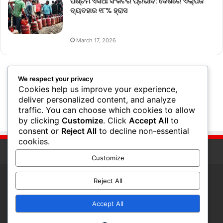
ପଶ୍ଚିମ ଏସିଆ ସଂକଟର ପ୍ରଭାବ: ଦେଶରେ ଏଲ୍‌ପିଜି
ବ୍ୟବହାର ୧୮% ହ୍ରାସ
March 17, 2026
We respect your privacy
Cookies help us improve your experience,
deliver personalized content, and analyze
traffic. You can choose which cookies to allow
by clicking
Customize
. Click
Accept All
to
consent or
Reject All
to decline non-essential
cookies.
Customize
Reject All
© Copyright 2026, All Rights Reserved
Accept All
RSS
Facebook
Twitter
Pinterest
YouTube
Instagram