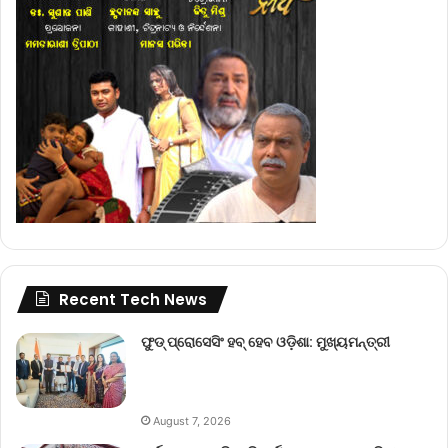
Recent Tech News
ଫୁଡ୍ ପ୍ରୋସେସିଂ ହବ୍ ହେବ ଓଡ଼ିଶା: ମୁଖ୍ୟମନ୍ତ୍ରୀ
August 7, 2026