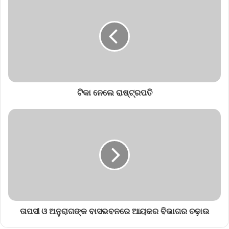
ଟିକା ନେଲେ ରାଷ୍ଟ୍ରପତି
ତାପସୀ ଓ ଅନୁରାଗଙ୍କ ବାସଭବନରେ ଆୟକର ବିଭାଗର ଚଢ଼ାଉ