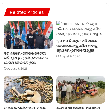
Related Articles
‘ହର ଘର ତିରଙ୍ଗା’ ଅଭିଯାନରେ
ଜନସାଧାରଣଙ୍କୁ ସାମିଲ ହେବାକୁ
ପ୍ରଧାନମନ୍ତ୍ରୀଙ୍କ ଆହ୍ୱାନ
ଦୁଇ ଶିକ୍ଷାମନ୍ତ୍ରୀଙ୍କ ଇସ୍ତଫା
August 9, 2026
ଦାବି: ମୁଖ୍ୟମନ୍ତ୍ରୀଙ୍କ ବାସଭବନ
ଘେରିଲା ଛାତ୍ର କଂଗ୍ରେସ
August 9, 2026
ଜଙ୍ଗଲରୁ ହାତୀର ଅସ୍ଥି ଉଦ୍ଧାର
ବନ୍ୟା ସ୍ଥିତି ସଙ୍ଗୀନ: ଯାଜପୁର ଓ