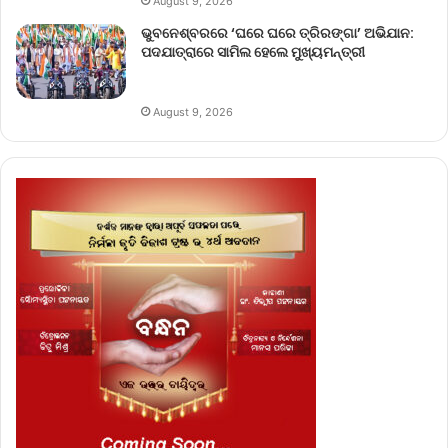
August 9, 2026
ଭୁବନେଶ୍ବରରେ ‘ଘରେ ଘରେ ତ୍ରିରଙ୍ଗା’ ଅଭିଯାନ:
ପଦଯାତ୍ରାରେ ସାମିଲ ହେଲେ ମୁଖ୍ୟମନ୍ତ୍ରୀ
August 9, 2026