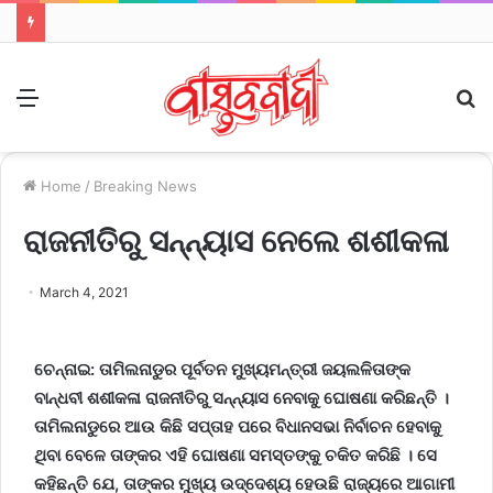
Menu
S
fo
Home
/
Breaking News
ରାଜନୀତିରୁ ସନ୍ନ୍ୟାସ ନେଲେ ଶଶୀକଳା
March 4, 2021
ଚେନ୍ନାଇ: ତାମିଲନାଡୁର ପୂର୍ବତନ ମୁଖ୍ୟମନ୍ତ୍ରୀ ଜୟଲଳିତାଙ୍କ
ବାନ୍ଧବୀ ଶଶୀକଳା ରାଜନୀତିରୁ ସନ୍ନ୍ୟାସ ନେବାକୁ ଘୋଷଣା କରିଛନ୍ତି ।
ତାମିଲନାଡୁରେ ଆଉ କିଛି ସପ୍ତାହ ପରେ ବିଧାନସଭା ନିର୍ବାଚନ ହେବାକୁ
ଥିବା ବେଳେ ତାଙ୍କର ଏହି ଘୋଷଣା ସମସ୍ତଙ୍କୁ ଚକିତ କରିଛି । ସେ
କହିଛନ୍ତି ଯେ, ତାଙ୍କର ମୁଖ୍ୟ ଉଦ୍ଦେଶ୍ୟ ହେଉଛି ରାଜ୍ୟରେ ଆଗାମୀ