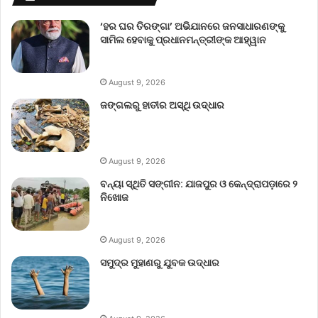
‘ହର ଘର ତିରଙ୍ଗା’ ଅଭିଯାନରେ ଜନସାଧାରଣଙ୍କୁ
ସାମିଲ ହେବାକୁ ପ୍ରଧାନମନ୍ତ୍ରୀଙ୍କ ଆହ୍ୱାନ
August 9, 2026
ଜଙ୍ଗଲରୁ ହାତୀର ଅସ୍ଥି ଉଦ୍ଧାର
August 9, 2026
ବନ୍ୟା ସ୍ଥିତି ସଙ୍ଗୀନ: ଯାଜପୁର ଓ କେନ୍ଦ୍ରାପଡ଼ାରେ ୨
ନିଖୋଜ
August 9, 2026
ସମୁଦ୍ର ମୁହାଣରୁ ଯୁବକ ଉଦ୍ଧାର