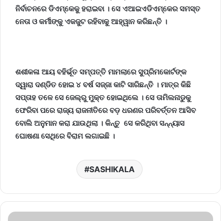
ନିର୍ବାଚନରେ ଡିଏମ୍‌କେକୁ ହରାଇବା । ସେ ଏଆଇଏଡିଏମ୍‌କେର ସମସ୍ତ
ନେତା ଓ କର୍ମୀଙ୍କୁ ଏକଜୁଟ ରହିବାକୁ ଆହ୍ୱାନ କରିଛନ୍ତି ।
ଶଶୀକଳା ଆୟ ବହିର୍ଭୂତ ସମ୍ପତ୍ତି ମାମଲାରେ ସୁପ୍ରିମକୋର୍ଟଙ୍କ
ଦ୍ୱାରା ଦଣ୍ଡିତ ହୋଇ ୪ ବର୍ଷ ସଜ୍ଜା କାଟି ସାରିଛନ୍ତି । ମାତ୍ର କିଛି
ସପ୍ତାହ ତଳେ ସେ ଜେଲ୍‌ରୁ ମୁକ୍ତ ହୋଇଥିଲେ । ସେ ତାମିଲନାଡୁକୁ
ଫେରିବା ପରେ ରାଜ୍ୟ ରାଜନୀତିରେ ବଡ଼ ଧରଣର ପରିବର୍ତ୍ତନ ଆସିବ
ବୋଲି ଅନୁମାନ କରା ଯାଉଥିଲା । କିନ୍ତୁ
ସେ କରିଥିବା ସନ୍ନ୍ୟାସ
ଘୋଷଣା ସେଥିରେ ବିରାମ ଲଗାଇଛି ।
SASHIKALA