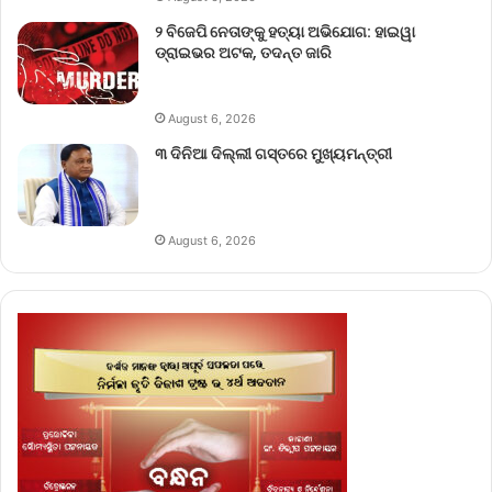
୨ ବିଜେପି ନେତାଙ୍କୁ ହତ୍ୟା ଅଭିଯୋଗ: ହାଇୱା
ଡ୍ରାଇଭର ଅଟକ, ତଦନ୍ତ ଜାରି
August 6, 2026
୩ ଦିନିଆ ଦିଲ୍ଲୀ ଗସ୍ତରେ ମୁଖ୍ୟମନ୍ତ୍ରୀ
August 6, 2026