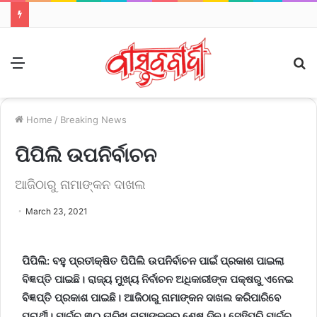
Menu
S
fo
Home
/
Breaking News
ପିପିଲି ଉପନିର୍ବାଚନ
ଆଜିଠାରୁ ନାମାଙ୍କନ ଦାଖଲ
March 23, 2021
ପିପିଲି:
ବହୁ ପ୍ରତୀକ୍ଷିତ ପିପିଲି ଉପନିର୍ବାଚନ ପାଇଁ ପ୍ରକାଶ ପାଇଲା
ବିଜ୍ଞପ୍ତି ପାଇଛି। ରାଜ୍ୟ ମୁଖ୍ୟ ନିର୍ବାଚନ ଅଧିକାରୀଙ୍କ ପକ୍ଷରୁ ଏନେଇ
ବିଜ୍ଞପ୍ତି ପ୍ରକାଶ ପାଇଛି। ଆଜିଠାରୁ ନାମାଙ୍କନ ଦାଖଲ କରିପାରିବେ
ପ୍ରାର୍ଥୀ। ମାର୍ଚ୍ଚ ୩୦ ତାରିଖ ନାମାଙ୍କନର ଶେଷ ଦିନ। ସେହିପରି ମାର୍ଚ୍ଚ