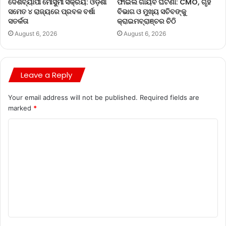
ଦେଶବ୍ୟାପୀ ମୌସୁମୀ ସକ୍ରିୟ: ଓଡ଼ିଶା
ଫାଇଲ ଗାୟବ ଘଟଣା: CMO, ଗୃହ
ସମେତ ୪ ରାଜ୍ୟରେ ପ୍ରବଳ ବର୍ଷା
ବିଭାଗ ଓ ମୁଖ୍ୟ ସଚିବଙ୍କୁ
ସତର୍କତା
କ୍ରାଇମବ୍ରାଞ୍ଚର ଚିଠି
August 6, 2026
August 6, 2026
Leave a Reply
Your email address will not be published.
Required fields are
marked
*