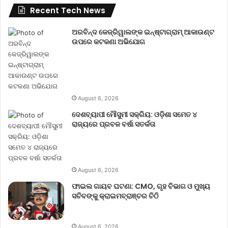
Recent Tech News
ଅରବିନ୍ଦ କେଜ୍ରିୱାଲଙ୍କ ଇନ୍‌ଷ୍ଟାଗ୍ରାମ୍ ଆକାଉଣ୍ଟ
ଉପରେ କଟକଣା ଅଭିଯୋଗ
August 6, 2026
ଦେଶବ୍ୟାପୀ ମୌସୁମୀ ସକ୍ରିୟ: ଓଡ଼ିଶା ସମେତ ୪
ରାଜ୍ୟରେ ପ୍ରବଳ ବର୍ଷା ସତର୍କତା
August 6, 2026
ଫାଇଲ ଗାୟବ ଘଟଣା: CMO, ଗୃହ ବିଭାଗ ଓ ମୁଖ୍ୟ
ସଚିବଙ୍କୁ କ୍ରାଇମବ୍ରାଞ୍ଚର ଚିଠି
August 6, 2026