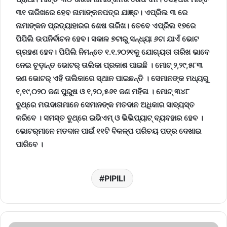
୩୧ ତାରିଖରେ ହେବ ନାମାଙ୍କନପତ୍ର ଯାଞ୍ଚ। ଏପ୍ରିଲ ୩ ରେ
ନାମାଙ୍କନ ପ୍ରତ୍ୟାହାରର ଶେଷ ତାରିଖ।
ତେବେ ଏପ୍ରିଲ ୧୭ରେ
ପିପିଲି ଉପନିର୍ବାଚନ ହେବ। ସକାଳ ୭ଟାରୁ ସନ୍ଧ୍ୟା ୬ଟା ଯାଏଁ ଭୋଟ
ଗ୍ରହଣ ହେବ।
ପିପିଲି ନିମନ୍ତେ ୧.୧.୨୦୨୧କୁ ଯୋଗ୍ୟତା ତାରିଖ ଭାବେ
ନେଇ ଚୂଡ଼ାନ୍ତ ଭୋଟର୍‌ ତାଲିକା ପ୍ରକାଶ ପାଇଛି । ମୋଟ୍‌ ୨
,୨୯,୫୮୩
ଜଣ ଭୋଟର୍‌ ଏହି ତାଲିକାରେ ସ୍ଥାନ ପାଇଛନ୍ତି । ସେମାନଙ୍କ ମଧ୍ୟରୁ
୧,୧୯,୦୨୦ ଜଣ ପୁରୁଷ ଓ ୧,୨୦,୫୬୧ ଜଣ ମହିଳା । ମୋଟ୍‌ ୩୪୮
ବୁଥ୍‌ରେ ମତାଦାତାମାନେ ସେମାନଙ୍କ ମତଦାନ ଅଧିକାର ସାବ୍ୟସ୍ତ
କରିବେ । ସମସ୍ତ ବୁଥ୍‌ରେ ଇଭିଏମ୍‌ ଓ ଭିଭିପ୍ୟାଟ୍‌ ବ୍ୟବହାର ହେବ ।
ଭୋଟର୍‌ମାନେ ମତଦାନ ପ‌ାଇଁ ୧୧ଟି ବିକଳ୍ପ ପରିଚୟ ପତ୍ର ଦେଖାଇ
ପାରିବେ ।
PIPILI