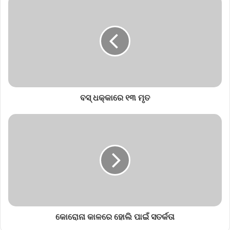
ବସ୍‌ ଧକ୍କାରେ ୧୩ ମୃତ
କୋରୋନା କାଳରେ ହୋଲି ପାଇଁ ସତର୍କତା