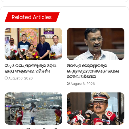
Related Articles
ଚୀନ୍ ଓ ଇରାନ୍ ପ୍ରତିନିଧିଙ୍କ ଓଡ଼ିଶା
ଅରବିନ୍ଦ କେଜ୍ରିୱାଲଙ୍କ
ରାଜ୍ୟ ସଂଗ୍ରହାଳୟ ପରିଦର୍ଶନ
ଇନ୍‌ଷ୍ଟାଗ୍ରାମ୍ ଆକାଉଣ୍ଟ ଉପରେ
କଟକଣା ଅଭିଯୋଗ
August 6, 2026
August 6, 2026