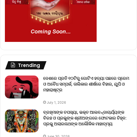
Trending
ଦେଶରେ ପ୍ରତି ୧୦ଟିରୁ ଗୋଟିଏ ହତ୍ୟା ପଛରେ ପ୍ରେମ
ଓ ଅବୈଧ ସମ୍ପର୍କ, ତାଲିକାର ଶୀର୍ଷରେ ବିହାର, ୟୁପି ଓ
ମହାରାଷ୍ଟ୍ର
July 1, 2026
ବ୍ରହ୍ମାଙ୍କ ତପସ୍ୟା, ଭକ୍ତ ଆଲବନ୍ଦାଚାର୍ଯ୍ୟଙ୍କ
ବିରହ ଓ ପ୍ରଭୁଙ୍କ ଶ୍ରୀଅଙ୍ଗରେ ଫୋଟକାର ଚିହ୍ନ:
ପ୍ରଭୁ ଅଲାରନାଥଙ୍କ ଅଲୌକିକ ମାହାତ୍ମ୍ୟ
June 30, 2026