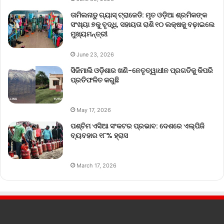
ତାମିଲନାଡୁ ଗ୍ୟାସ୍ ଟ୍ରାଜେଡି: ମୃତ ଓଡ଼ିଆ ଶ୍ରମିକଙ୍କ
ସଂଖ୍ୟା ୭କୁ ବୃଦ୍ଧି, ସହାୟତା ରାଶି ୧୦ ଲକ୍ଷକୁ ବଢ଼ାଇଲେ
ମୁଖ୍ୟମନ୍ତ୍ରୀ
June 23, 2026
ସିଜିମାଲି ଓଡ଼ିଶାର ଖଣି-ନେତୃତ୍ୱାଧୀନ ପ୍ରଗତିକୁ କିପରି
ପ୍ରତିଫଳିତ କରୁଛି
May 17, 2026
ପଶ୍ଚିମ ଏସିଆ ସଂକଟର ପ୍ରଭାବ: ଦେଶରେ ଏଲ୍‌ପିଜି
ବ୍ୟବହାର ୧୮% ହ୍ରାସ
March 17, 2026