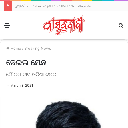
ରେଭେନ୍ସା ବିଶ୍ୱବିଦ୍ୟାଳୟରେ ବିଧାୟକ ଓ ଟିଚର୍ସ ଆସୋସିଏସନ୍‌ଙ୍କ ମଧ୍ୟରେ ବିବାଦ ନୂଆ ମୋଡ଼
Menu
S
fo
Home
/
Breaking News
ଜେଇଇ ମେନ
ଗୌତମ ଦାସ ଓଡ଼ିଶା ଟପର
March 9, 2021