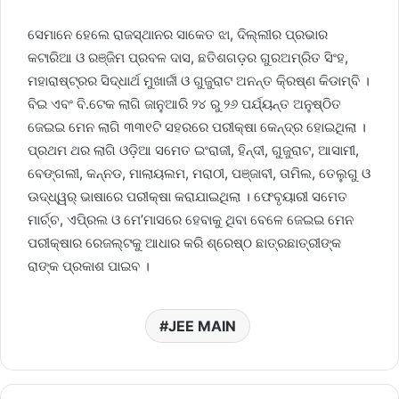
ସେମାନେ ହେଲେ ରାଜସ୍ଥାନର ସାକେତ ଝା, ଦିଲ୍ଲୀର ପ୍ରଭାର
କଟାରିଆ ଓ ରଞ୍ଜିମ ପ୍ରବଳ ଦାସ, ଛତିଶଗଡ଼ର ଗୁରଅମ୍ରିତ ସିଂହ,
ମହାରାଷ୍ଟ୍ରର ସିଦ୍ଧାର୍ଥ ମୁଖାର୍ଜୀ ଓ ଗୁଜୁରାଟ ଅନନ୍ତ କି୍ରଷ୍ଣ କିଡାମ୍ବି ।
ବିଇ ଏବଂ ବି.ଟେକ ଲାଗି ଜାନୁଆରି ୨୪ ରୁ ୨୬ ପର୍ଯ୍ୟନ୍ତ ଅନୁଷ୍ଠିତ
ଜେଇଇ ମେନ ଲାଗି ୩୩୧ଟି ସହରରେ ପରୀକ୍ଷା କେନ୍ଦ୍ର ହୋଇଥିଲା ।
ପ୍ରଥମ ଥର ଲାଗି ଓଡ଼ିଆ ସମେତ ଇଂରାଜୀ, ହିନ୍ଦୀ, ଗୁଜୁରାଟ, ଆସାମୀ,
ବେଙ୍ଗଲୀ, କନ୍ନଡ, ମାଲାୟଲମ, ମରାଠୀ, ପଞ୍ଜାବୀ, ତାମିଲ, ତେଲୁଗୁ ଓ
ଊଦ୍ଧ୍ୱର୍ ଭାଷାରେ ପରୀକ୍ଷା କରାଯାଇଥିଲା । ଫେବୃୟାରୀ ସମେତ
ମାର୍ଚ୍ଚ, ଏପି୍ରଲ ଓ ମେ’ମାସରେ ହେବାକୁ ଥିବା ବେଳେ ଜେଇଇ ମେନ
ପରୀକ୍ଷାର ରେଜଲ୍ଟକୁ ଆଧାର କରି ଶ୍ରେଷ୍ଠ ଛାତ୍ରଛାତ୍ରୀଙ୍କ
ରାଙ୍କ ପ୍ରକାଶ ପାଇବ ।
JEE MAIN