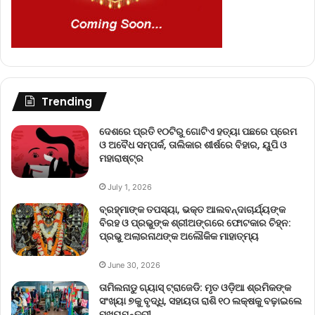
Trending
ଦେଶରେ ପ୍ରତି ୧୦ଟିରୁ ଗୋଟିଏ ହତ୍ୟା ପଛରେ ପ୍ରେମ
ଓ ଅବୈଧ ସମ୍ପର୍କ, ତାଲିକାର ଶୀର୍ଷରେ ବିହାର, ୟୁପି ଓ
ମହାରାଷ୍ଟ୍ର
July 1, 2026
ବ୍ରହ୍ମାଙ୍କ ତପସ୍ୟା, ଭକ୍ତ ଆଲବନ୍ଦାଚାର୍ଯ୍ୟଙ୍କ
ବିରହ ଓ ପ୍ରଭୁଙ୍କ ଶ୍ରୀଅଙ୍ଗରେ ଫୋଟକାର ଚିହ୍ନ:
ପ୍ରଭୁ ଅଲାରନାଥଙ୍କ ଅଲୌକିକ ମାହାତ୍ମ୍ୟ
June 30, 2026
ତାମିଲନାଡୁ ଗ୍ୟାସ୍ ଟ୍ରାଜେଡି: ମୃତ ଓଡ଼ିଆ ଶ୍ରମିକଙ୍କ
ସଂଖ୍ୟା ୭କୁ ବୃଦ୍ଧି, ସହାୟତା ରାଶି ୧୦ ଲକ୍ଷକୁ ବଢ଼ାଇଲେ
ମୁଖ୍ୟମନ୍ତ୍ରୀ