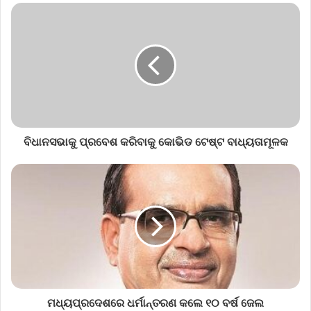
ବିଧାନସଭାକୁ ପ୍ରବେଶ କରିବାକୁ କୋଭିଡ ଟେଷ୍ଟ ବାଧ୍ୟତାମୂଳକ
ମଧ୍ୟପ୍ରଦେଶରେ ଧର୍ମାନ୍ତରଣ କଲେ ୧୦ ବର୍ଷ ଜେଲ