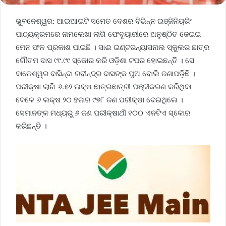
ଭୁବନେଶ୍ୱର: ଆଇଆଇଟି ସମେତ ଦେଶର ବିଭିନ୍ନ ଇଞ୍ଜିନିୟରିଂ
ପାଠ୍ୟକ୍ରମରେ ନାମଲେଖା ଲାଗି ଫେବୃୟାରୀରେ ଅନୁଷ୍ଠିତ ଜେଇଇ
ମେନ ଫଳ ପ୍ରକାଶ ପାଇଛି । ସାଈ ଇଣ୍ଟରନ୍ୟାସନାଲ ସ୍କୁଲର ଛାତ୍ର
ଗୌତମ ଦାସ ୯୯.୯୯ ସ୍କୋର କରି ଓଡ଼ିଶା ଟପର ହୋଇଛନ୍ତିି । ସେ
ବାଳେଶ୍ୱର ବାସିନ୍ଦା ରବୀନ୍ଦ୍ର ଦାସଙ୍କ ପୁଅ ବୋଲି ଜଣାପଡ଼ିଛି ।
ପରୀକ୍ଷା ଲାଗି ୬.୫୨ ଲକ୍ଷ ଛାତ୍ରଛାତ୍ରୀ ପଞ୍ଜୀକରଣ କରିଥିବା
ବେଳେ ୬ ଲକ୍ଷ ୨୦ ହଜାର ୯୭୮ ଜଣ ପରୀକ୍ଷା ଦେଇଥିଲେ ।
ସେମାନଙ୍କ ମଧ୍ୟରୁ ୬ ଜଣ ପରୀକ୍ଷାର୍ଥୀ ୧୦୦ ଏନଟିଏ ସ୍କୋର
କରିଛନ୍ତି ।