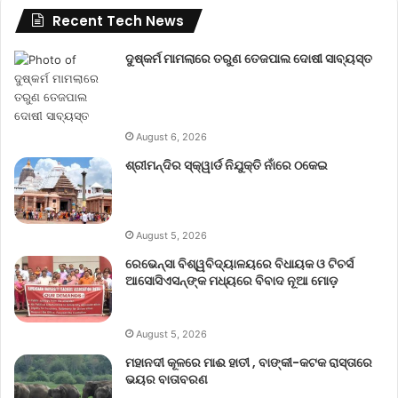
Recent Tech News
ଦୁଷ୍କର୍ମ ମାମଲାରେ ତରୁଣ ତେଜପାଲ ଦୋଷୀ ସାବ୍ୟସ୍ତ
August 6, 2026
ଶ୍ରୀମନ୍ଦିର ସ୍କ୍ୱାର୍ଡ ନିଯୁକ୍ତି ନାଁରେ ଠକେଇ
August 5, 2026
ରେଭେନ୍ସା ବିଶ୍ୱବିଦ୍ୟାଳୟରେ ବିଧାୟକ ଓ ଟିଚର୍ସ
ଆସୋସିଏସନ୍‌ଙ୍କ ମଧ୍ୟରେ ବିବାଦ ନୂଆ ମୋଡ଼
August 5, 2026
ମହାନଦୀ କୂଳରେ ମାଈ ହାତୀ , ବାଙ୍କୀ-କଟକ ରାସ୍ତାରେ
ଭୟର ବାତାବରଣ