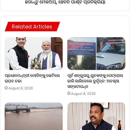
ଛଡାନ୍ତୁ ମେକଅପ୍, ହେବନି ପାର୍ଶ୍ବ ପ୍ରତିକ୍ରିୟା
Related Articles
ପ୍ରଧାନମନ୍ତ୍ରୀ ମୋଦିଙ୍କୁ ଭେଟିଲେ
ପୂର୍ବ ଶତ୍ରୁତାରୁ ଯୁବକଙ୍କୁ ପେଟ୍ରୋଲ
ରାଘବ ଚଢା
ଢାଳି ଜାଳିଦେଲେ ଦୁର୍ବୃତ୍ତ: ଅବସ୍ଥା
ସଙ୍କଟାପନ୍ନ
August 8, 2026
August 8, 2026