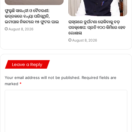
ଫୁଲୁଛି ସାଳନ୍ଦୀ ଓ ବୈତରଣୀ:
ଭଦ୍ରକରେ ବନ୍ୟା ପରିସ୍ଥିତି,
ରାସ୍ତାରେ ଦୁର୍ଘଟଣା ରୋକିବାକୁ ବଡ଼
ଇଟାପାଳ ନିକଟରେ ୧୫ ଫୁଟର ଘାଇ
ପଦକ୍ଷେପ: ପ୍ରତି ୧୦୦ କିମିରେ ହେବ
August 8, 2026
ଗୋଶାଳା
August 8, 2026
Leave a Reply
Your email address will not be published.
Required fields are
marked
*