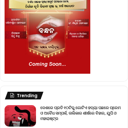
Trending
ଦେଶରେ ପ୍ରତି ୧୦ଟିରୁ ଗୋଟିଏ ହତ୍ୟା ପଛରେ ପ୍ରେମ
ଓ ଅବୈଧ ସମ୍ପର୍କ, ତାଲିକାର ଶୀର୍ଷରେ ବିହାର, ୟୁପି ଓ
ମହାରାଷ୍ଟ୍ର