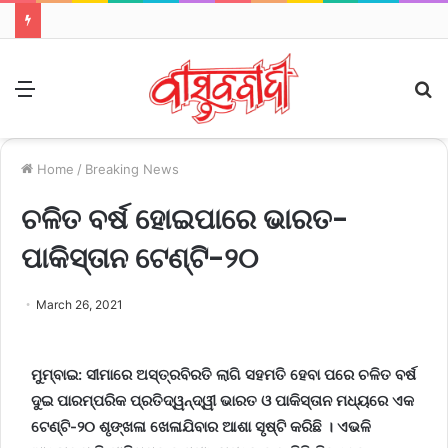
Menu
S
fo
Home
/
Breaking News
ଚଳିତ ବର୍ଷ ହୋଇପାରେ ଭାରତ-
ପାକିସ୍ତାନ ଟେଣ୍ଟି-୨୦
March 26, 2021
ମୁମ୍ବାଇ: ସୀମାରେ ଅସ୍ତ୍ରବିରତି ଲାଗି ସହମତି ହେବା ପରେ ଚଳିତ ବର୍ଷ
ଦୁଇ ପାରମ୍ପରିକ ପ୍ରତିଦ୍ୱନ୍ଦ୍ୱୀ ଭାରତ ଓ ପାକିସ୍ତାନ ମଧ୍ୟରେ ଏକ
ଟେଣ୍ଟି-୨୦ ଶୃଙ୍ଖଳା ଖେଳାଯିବାର ଆଶା ସୃଷ୍ଟି କରିଛି । ଏଭଳି