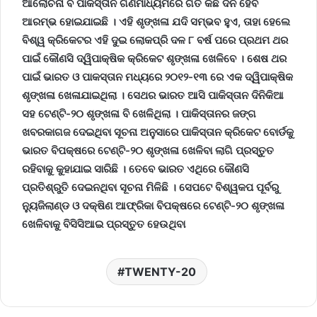
ଆଲୋଚନା ବି ପାକିସ୍ତାନ ଗଣମାଧ୍ୟମରେ ଗତ କିଛି ଦିନ ହେବ
ଆରମ୍ଭ ହୋଇଯାଇଛି । ଏହି ଶୃଙ୍ଖଳା ଯଦି ସମ୍ଭବ ହୁଏ
, ତାହା ହେଲେ
ବିଶ୍ୱ କ୍ରିକେଟର ଏହି ଦୁଇ ଲୋକପ୍ରି ଦଳ ୮ ବର୍ଷ ପରେ ପ୍ରଥମ ଥର
ପାଇଁ କୌଣସି ଦ୍ୱିପାକ୍ଷିକ କ୍ରିକେଟ ଶୃଙ୍ଖଳା ଖେଳିବେ । ଶେଷ ଥର
ପାଇଁ ଭାରତ ଓ ପାକସ୍ତାନ ମଧ୍ୟରେ ୨୦୧୨-୧୩ ରେ ଏକ ଦ୍ୱିପାକ୍ଷିକ
ଶୃଙ୍ଖଳା ଖେଳାଯାଇଥିଲା । ସେଥର ଭାରତ ଆସି ପାକିସ୍ତାନ ଦିନିକିଆ
ସହ ଟେଣ୍ଟି-୨୦ ଶୃଙ୍ଖଳା ବି ଖେଳିଥିଲା । ପାକିସ୍ତାନର ଜଙ୍ଗ
ଖବରକାଗଜ ଦେଇଥିବା ସୂଚନା ଅନୁସାରେ ପାକିସ୍ତାନ କ୍ରିକେଟ ବୋର୍ଡକୁ
ଭାରତ ବିପକ୍ଷରେ ଟେଣ୍ଟି-୨୦ ଶୃଙ୍ଖଳା ଖେଳିବା ଲାଗି ପ୍ରସ୍ତୁତ
ରହିବାକୁ କୁହାଯାଇ ସାରିଛି । ତେବେ ଭାରତ ଏଥିରେ କୌଣସି
ପ୍ରତିଶ୍ରୁତି ଦେଇନଥିବା ସୂଚନା ମିଳିଛି । ସେପଟେ ବିଶ୍ୱକପ ପୂର୍ବରୁ
ନ୍ୟୁଜିଲାଣ୍ଡ ଓ ଦକ୍ଷିଣ ଆଫ୍ରିକା ବିପକ୍ଷରେ ଟେଣ୍ଟି-୨୦ ଶୃଙ୍ଖଳା
ଖେଳିବାକୁ ବିସିସିଆଇ ପ୍ରସ୍ତୁତ ହେଉଥିବା
TWENTY-20