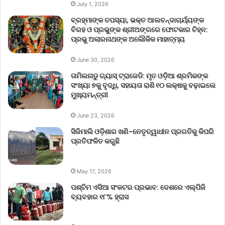
July 1, 2026
ବ୍ରହ୍ମାଙ୍କ ତପସ୍ୟା, ଭକ୍ତ ଆଲବନ୍ଦାଚାର୍ଯ୍ୟଙ୍କ
ବିରହ ଓ ପ୍ରଭୁଙ୍କ ଶ୍ରୀଅଙ୍ଗରେ ଫୋଟକାର ଚିହ୍ନ:
ପ୍ରଭୁ ଅଲାରନାଥଙ୍କ ଅଲୌକିକ ମାହାତ୍ମ୍ୟ
June 30, 2026
ତାମିଲନାଡୁ ଗ୍ୟାସ୍ ଟ୍ରାଜେଡି: ମୃତ ଓଡ଼ିଆ ଶ୍ରମିକଙ୍କ
ସଂଖ୍ୟା ୭କୁ ବୃଦ୍ଧି, ସହାୟତା ରାଶି ୧୦ ଲକ୍ଷକୁ ବଢ଼ାଇଲେ
ମୁଖ୍ୟମନ୍ତ୍ରୀ
June 23, 2026
ସିଜିମାଲି ଓଡ଼ିଶାର ଖଣି-ନେତୃତ୍ୱାଧୀନ ପ୍ରଗତିକୁ କିପରି
ପ୍ରତିଫଳିତ କରୁଛି
May 17, 2026
ପଶ୍ଚିମ ଏସିଆ ସଂକଟର ପ୍ରଭାବ: ଦେଶରେ ଏଲ୍‌ପିଜି
ବ୍ୟବହାର ୧୮% ହ୍ରାସ