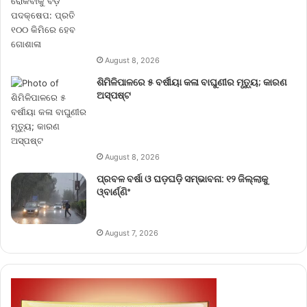
August 8, 2026
ଶିମିଳିପାଳରେ ୫ ବର୍ଷୀୟା କଳା ବାଘୁଣୀର ମୃତ୍ୟୁ; କାରଣ
ଅସ୍ପଷ୍ଟ
August 8, 2026
ପ୍ରବଳ ବର୍ଷା ଓ ଘଡ଼ଘଡ଼ି ସମ୍ଭାବନା: ୧୨ ଜିଲ୍ଲାକୁ
ଓ୍ବାର୍ଣ୍ଣିଂ
August 7, 2026