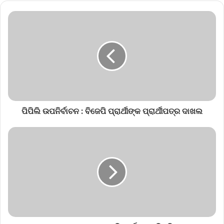
ପିପିଲି ଉପନିର୍ବାଚନ : ବିଜେପି ପ୍ରାର୍ଥୀଙ୍କ ପ୍ରାର୍ଥୀପତ୍ର ଦାଖଲ