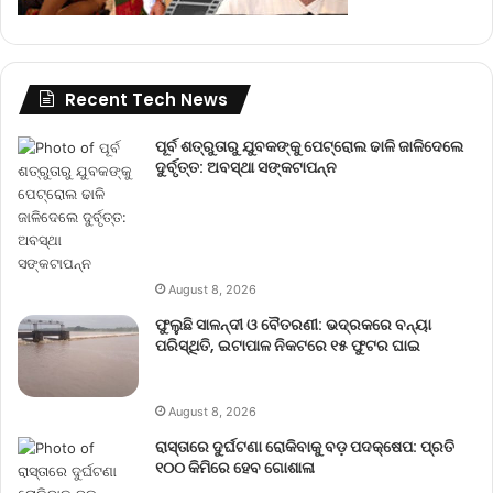
Recent Tech News
ପୂର୍ବ ଶତ୍ରୁତାରୁ ଯୁବକଙ୍କୁ ପେଟ୍ରୋଲ ଢାଳି ଜାଳିଦେଲେ
ଦୁର୍ବୃତ୍ତ: ଅବସ୍ଥା ସଙ୍କଟାପନ୍ନ
August 8, 2026
ଫୁଲୁଛି ସାଳନ୍ଦୀ ଓ ବୈତରଣୀ: ଭଦ୍ରକରେ ବନ୍ୟା
ପରିସ୍ଥିତି, ଇଟାପାଳ ନିକଟରେ ୧୫ ଫୁଟର ଘାଇ
August 8, 2026
ରାସ୍ତାରେ ଦୁର୍ଘଟଣା ରୋକିବାକୁ ବଡ଼ ପଦକ୍ଷେପ: ପ୍ରତି
୧୦୦ କିମିରେ ହେବ ଗୋଶାଳା