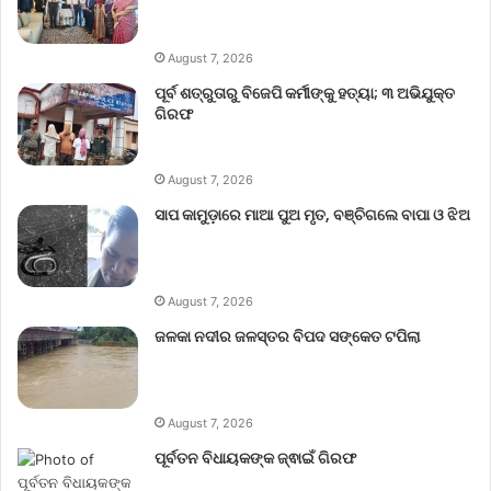
August 7, 2026
ପୂର୍ବ ଶତ୍ରୁତାରୁ ବିଜେପି କର୍ମୀଙ୍କୁ ହତ୍ୟା; ୩ ଅଭିଯୁକ୍ତ
ଗିରଫ
August 7, 2026
ସାପ କାମୁଡ଼ାରେ ମାଆ ପୁଅ ମୃତ, ବଞ୍ଚିଗଲେ ବାପା ଓ ଝିଅ
August 7, 2026
ଜଳକା ନଦୀର ଜଳସ୍ତର ବିପଦ ସଙ୍କେତ ଟପିଲା
August 7, 2026
ପୂର୍ବତନ ବିଧାୟକଙ୍କ ଜ୍ଵାଇଁ ଗିରଫ