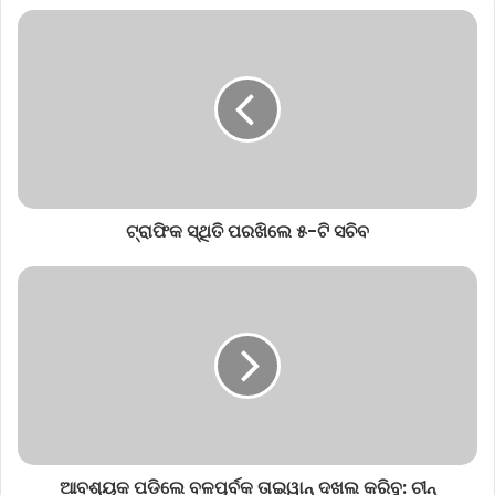
ଟ୍ରାଫିକ ସ୍ଥିତି ପରଖିଲେ ୫-ଟି ସଚିବ
ଆବଶ୍ୟକ ପଡିଲେ ବଳପୂର୍ବକ ତାଇୱାନ୍ ଦଖଲ କରିବୁ: ଚୀନ୍‌