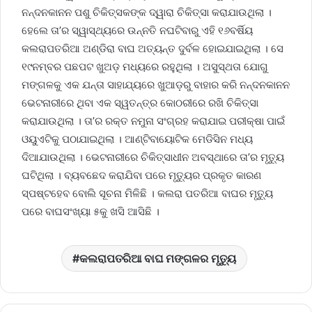
ନନ୍ଦନକାନନ ପଶୁ ଚିକିତ୍ସକଙ୍କ ଦ୍ୱାରା ଚିକିତ୍ସା କରାଯାଉଥିଲା ।
ହେଲେ ତା’ର ସ୍ୱାସ୍ଥ୍ୟରେ ଉନ୍ନତି ନଘଟିବାରୁ ଏହି ୧୬ବର୍ଷିୟ
କଲରାପତରିଆ ଅଣ୍ଡିରା ବାଘ ଅତ୍ୟନ୍ତ ଦୁର୍ବଳ ହୋଇଯାଇଥିଲା । ସେ
୧୯ନମ୍ବର ପଛପଟ ଖୁଅଡ଼ ମଧ୍ୟରେ ରହୁଥିଲା । ଅସୁସ୍ଥତା ଯୋଗୁ
ମଙ୍ଗଳକୁ ଏକ ଯନ୍ତା ସାହାଯ୍ୟରେ ଖୁଆଡ଼ରୁ ବାହାର କରି ନନ୍ଦନକାନନ
ଭେଟନାରୀରେ ଥିବା ଏକ ସ୍ୱତନ୍ତ୍ର କୋଠରୀରେ ରଖି ଚିକିତ୍ସା
କରାଯାଉଥିଲା । ତା’ର ରକ୍ତ ନମୁନା ସଂଗ୍ରହ କରାଯାଇ ପରୀକ୍ଷା ପାଇଁ
ଓୟୁଏଟିକୁ ପଠାଯାଇଥିଲା । ଆଣ୍ଟିବାୟୋଟିକ ମେଡିସିନ ମଧ୍ୟ
ଦିଆଯାଉଥିଲା । ଭେଟନାରୀରେ ଚିକିତ୍ସାଧୀନ ଅବସ୍ଥାରେ ତା’ର ମୃତ୍ୟୁ
ଘଟିଥିଲା । ବ୍ୟବଛେଦ କରାଯିବା ପରେ ମୃତ୍ୟୁର ପ୍ରକୃତ କାରଣ
ସ୍ପଷ୍ଟହେବ ବୋଲି ସୂଚନା ମିଳିଛି । କଲରା ପତରିଆ ବାଘର ମୃତ୍ୟୁ
ପରେ ବାଘସଂଖ୍ୟା ୫କୁ ଖସି ଆସିଛି ।
କଲରାପତରିଆ ବାଘ ମଙ୍ଗଳର ମୃତ୍ୟୁ