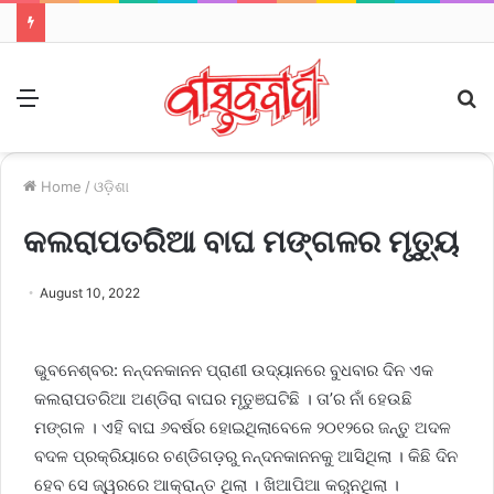
Menu
S
fo
Home
/
ଓଡ଼ିଶା
କଲରାପତରିଆ ବାଘ ମଙ୍ଗଳର ମୃତ୍ୟୁ
August 10, 2022
ଭୁବନେଶ୍ବର: ନନ୍ଦନକାନନ ପ୍ରାଣୀ ଉଦ୍ୟାନରେ ବୁଧବାର ଦିନ ଏକ
କଲରାପତରିଆ ଅଣ୍ଡିରା ବାଘର ମୃତୁଞଘଟିଛି । ତା’ର ନାଁ ହେଉଛି
ମଙ୍ଗଳ । ଏହି ବାଘ ୬ବର୍ଷର ହୋଇଥିଲାବେଳେ ୨୦୧୨ରେ ଜନ୍ତୁ ଅଦଳ
ବଦଳ ପ୍ରକ୍ରିୟାରେ ଚଣ୍ଡିଗଡ଼ରୁ ନନ୍ଦନକାନନକୁ ଆସିଥିଲା । କିଛି ଦିନ
ହେବ ସେ ଜ୍ୱରରେ ଆକ୍ରାନ୍ତ ଥିଲା । ଖିଆପିଆ କରୁନଥିଲା ।