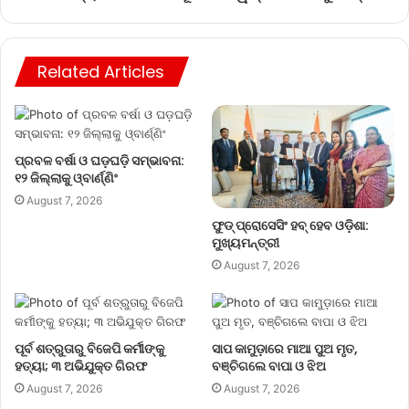
Related Articles
ପ୍ରବଳ ବର୍ଷା ଓ ଘଡ଼ଘଡ଼ି ସମ୍ଭାବନା:
୧୨ ଜିଲ୍ଲାକୁ ଓ୍ବାର୍ଣ୍ଣିଂ
August 7, 2026
ଫୁଡ୍ ପ୍ରୋସେସିଂ ହବ୍ ହେବ ଓଡ଼ିଶା:
ମୁଖ୍ୟମନ୍ତ୍ରୀ
August 7, 2026
ପୂର୍ବ ଶତ୍ରୁତାରୁ ବିଜେପି କର୍ମୀଙ୍କୁ
ସାପ କାମୁଡ଼ାରେ ମାଆ ପୁଅ ମୃତ,
ହତ୍ୟା; ୩ ଅଭିଯୁକ୍ତ ଗିରଫ
ବଞ୍ଚିଗଲେ ବାପା ଓ ଝିଅ
August 7, 2026
August 7, 2026