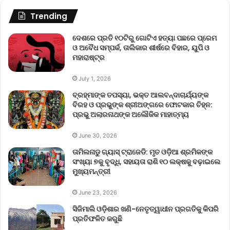
Trending
ଦେଶରେ ପ୍ରତି ୧୦ଟିରୁ ଗୋଟିଏ ହତ୍ୟା ପଛରେ ପ୍ରେମ
ଓ ଅବୈଧ ସମ୍ପର୍କ, ତାଲିକାର ଶୀର୍ଷରେ ବିହାର, ୟୁପି ଓ
ମହାରାଷ୍ଟ୍ର
July 1, 2026
ବ୍ରହ୍ମାଙ୍କ ତପସ୍ୟା, ଭକ୍ତ ଆଲବନ୍ଦାଚାର୍ଯ୍ୟଙ୍କ
ବିରହ ଓ ପ୍ରଭୁଙ୍କ ଶ୍ରୀଅଙ୍ଗରେ ଫୋଟକାର ଚିହ୍ନ:
ପ୍ରଭୁ ଅଲାରନାଥଙ୍କ ଅଲୌକିକ ମାହାତ୍ମ୍ୟ
June 30, 2026
ତାମିଲନାଡୁ ଗ୍ୟାସ୍ ଟ୍ରାଜେଡି: ମୃତ ଓଡ଼ିଆ ଶ୍ରମିକଙ୍କ
ସଂଖ୍ୟା ୭କୁ ବୃଦ୍ଧି, ସହାୟତା ରାଶି ୧୦ ଲକ୍ଷକୁ ବଢ଼ାଇଲେ
ମୁଖ୍ୟମନ୍ତ୍ରୀ
June 23, 2026
ସିଜିମାଲି ଓଡ଼ିଶାର ଖଣି-ନେତୃତ୍ୱାଧୀନ ପ୍ରଗତିକୁ କିପରି
ପ୍ରତିଫଳିତ କରୁଛି