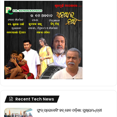
Recent Tech News
ଫୁଡ୍ ପ୍ରୋସେସିଂ ହବ୍ ହେବ ଓଡ଼ିଶା: ମୁଖ୍ୟମନ୍ତ୍ରୀ