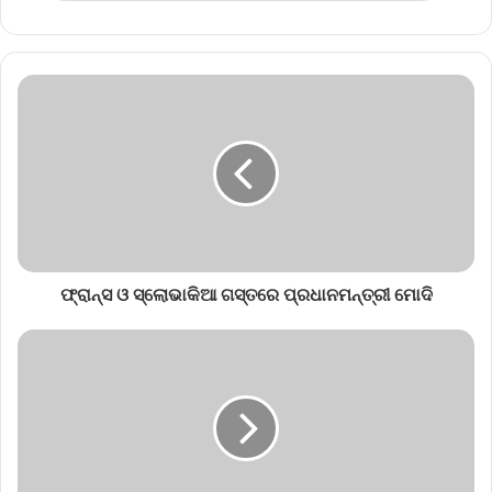
ଫ୍ରାନ୍ସ ଓ ସ୍ଲୋଭାକିଆ ଗସ୍ତରେ ପ୍ରଧାନମନ୍ତ୍ରୀ ମୋଦି