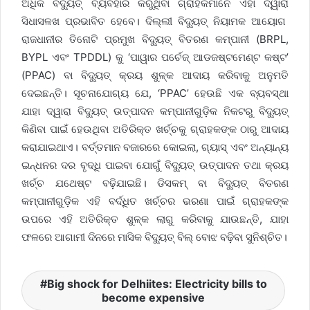
ଅଧିକ ବିଦ୍ୟୁତ୍ ବ୍ୟବହାର କରୁଥିବା ଗ୍ରାହକମାନେ ଏହା ଦ୍ୱାରା
ସିଧାସଳଖ ପ୍ରଭାବିତ ହେବେ। ଦିଲ୍ଲୀ ବିଦ୍ୟୁତ୍ ନିୟାମକ ଆୟୋଗ
ରାଜଧାନୀର ତିନୋଟି ପ୍ରମୁଖ ବିଦ୍ୟୁତ୍ ବିତରଣ କମ୍ପାନୀ (BRPL,
BYPL ଏବଂ TPDDL) କୁ ‘ପାୱାର ପର୍ଚେଜ୍ ଆଡଜଷ୍ଟମେଣ୍ଟ କଷ୍ଟ’
(PPAC) ବା ବିଦ୍ୟୁତ୍ କ୍ରୟ ଶୁଳ୍କ ଆଦାୟ କରିବାକୁ ଅନୁମତି
ଦେଇଛନ୍ତି। ସୂଚନାଯୋଗ୍ୟ ଯେ, ‘PPAC’ ହେଉଛି ଏକ ବ୍ୟବସ୍ଥା
ଯାହା ଦ୍ୱାରା ବିଦ୍ୟୁତ୍ ଉତ୍ପାଦନ କମ୍ପାନୀଗୁଡ଼ିକ ନିକଟରୁ ବିଦ୍ୟୁତ୍
କିଣିବା ପାଇଁ ହେଉଥିବା ଅତିରିକ୍ତ ଖର୍ଚ୍ଚକୁ ଗ୍ରାହକଙ୍କ ଠାରୁ ଆଦାୟ
କରାଯାଇଥାଏ। ବର୍ତ୍ତମାନ ବଜାରରେ କୋଇଲା, ଗ୍ୟାସ୍ ଏବଂ ଅନ୍ୟାନ୍ୟ
ଇନ୍ଧନର ଦର ବୃଦ୍ଧି ପାଇବା ଯୋଗୁଁ ବିଦ୍ୟୁତ୍ ଉତ୍ପାଦନ ତଥା କ୍ରୟ
ଖର୍ଚ୍ଚ ଯଥେଷ୍ଟ ବଢ଼ିଯାଇଛି। ଡିସକମ୍ ବା ବିଦ୍ୟୁତ୍ ବିତରଣ
କମ୍ପାନୀଗୁଡ଼ିକ ଏହି ବର୍ଦ୍ଧିତ ଖର୍ଚ୍ଚର ଭରଣା ପାଇଁ ଗ୍ରାହକଙ୍କ
ଉପରେ ଏହି ଅତିରିକ୍ତ ଶୁଳ୍କ ଲାଗୁ କରିବାକୁ ଯାଉଛନ୍ତି, ଯାହା
ଫଳରେ ଆଗାମୀ ଦିନରେ ମାସିକ ବିଦ୍ୟୁତ୍ ବିଲ୍‌ ବୋଝ ବଢ଼ିବା ସୁନିଶ୍ଚିତ।
Big shock for Delhiites: Electricity bills to
become expensive