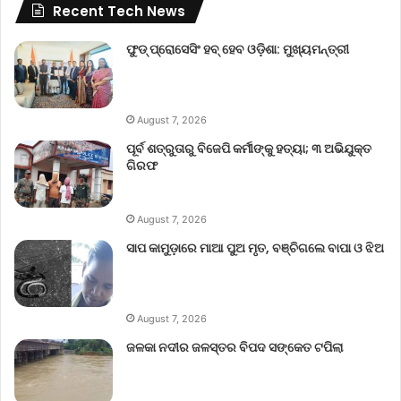
Recent Tech News
ଫୁଡ୍ ପ୍ରୋସେସିଂ ହବ୍ ହେବ ଓଡ଼ିଶା: ମୁଖ୍ୟମନ୍ତ୍ରୀ
August 7, 2026
ପୂର୍ବ ଶତ୍ରୁତାରୁ ବିଜେପି କର୍ମୀଙ୍କୁ ହତ୍ୟା; ୩ ଅଭିଯୁକ୍ତ
ଗିରଫ
August 7, 2026
ସାପ କାମୁଡ଼ାରେ ମାଆ ପୁଅ ମୃତ, ବଞ୍ଚିଗଲେ ବାପା ଓ ଝିଅ
August 7, 2026
ଜଳକା ନଦୀର ଜଳସ୍ତର ବିପଦ ସଙ୍କେତ ଟପିଲା