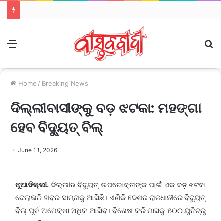
Menu
S
fo
Home
/
Breaking News
ଦିଲ୍ଲୀବାସୀଙ୍କୁ ବଡ଼ ଝଟକା: ମହଙ୍ଗା
ହେବ ବିଦ୍ୟୁତ୍ ବିଲ୍‌
June 13, 2026
ନୂଆଦିଲ୍ଲୀ:
ଦିଲ୍ଲୀର ବିଦ୍ୟୁତ୍ ଉପଭୋକ୍ତାଙ୍କ ପାଇଁ ଏକ ବଡ଼ ଝଟକା
ଦେଲାଭଳି ଖବର ସାମ୍ନାକୁ ଆସିଛି। ଏଣିକି ଦେଶର ରାଜଧାନୀରେ ବିଦ୍ୟୁତ୍
ବିଲ୍ ପୂର୍ବ ଅପେକ୍ଷା ଅଧିକ ଆସିବ। ବିଶେଷ କରି ମାସକୁ ୫୦୦ ୟୁନିଟ୍‌ରୁ