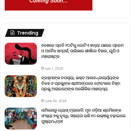
Trending
ଦେଶରେ ପ୍ରତି ୧୦ଟିରୁ ଗୋଟିଏ ହତ୍ୟା ପଛରେ ପ୍ରେମ
ଓ ଅବୈଧ ସମ୍ପର୍କ, ତାଲିକାର ଶୀର୍ଷରେ ବିହାର, ୟୁପି ଓ
ମହାରାଷ୍ଟ୍ର
July 1, 2026
ବ୍ରହ୍ମାଙ୍କ ତପସ୍ୟା, ଭକ୍ତ ଆଲବନ୍ଦାଚାର୍ଯ୍ୟଙ୍କ
ବିରହ ଓ ପ୍ରଭୁଙ୍କ ଶ୍ରୀଅଙ୍ଗରେ ଫୋଟକାର ଚିହ୍ନ:
ପ୍ରଭୁ ଅଲାରନାଥଙ୍କ ଅଲୌକିକ ମାହାତ୍ମ୍ୟ
June 30, 2026
ତାମିଲନାଡୁ ଗ୍ୟାସ୍ ଟ୍ରାଜେଡି: ମୃତ ଓଡ଼ିଆ ଶ୍ରମିକଙ୍କ
ସଂଖ୍ୟା ୭କୁ ବୃଦ୍ଧି, ସହାୟତା ରାଶି ୧୦ ଲକ୍ଷକୁ ବଢ଼ାଇଲେ
ମୁଖ୍ୟମନ୍ତ୍ରୀ