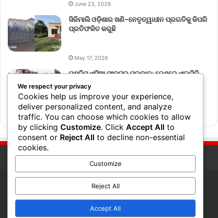
June 23, 2026
ସିଜିମାଲି ଓଡ଼ିଶାର ଖଣି-ନେତୃତ୍ୱାଧୀନ ପ୍ରଗତିକୁ କିପରି
ପ୍ରତିଫଳିତ କରୁଛି
May 17, 2026
ପଶ୍ଚିମ ଏସିଆ ସଂକଟର ପ୍ରଭାବ: ଦେଶରେ ଏଲ୍‌ପିଜି
ବ୍ୟବହାର ୧୮% ହ୍ରାସ
We respect your privacy
Cookies help us improve your experience,
deliver personalized content, and analyze
March 17, 2026
traffic. You can choose which cookies to allow
by clicking
Customize
. Click
Accept All
to
consent or
Reject All
to decline non-essential
cookies.
Customize
Reject All
© Copyright 2026, All Rights Reserved
Accept All
RSS
Facebook
Twitter
Pinterest
YouTube
Instagram