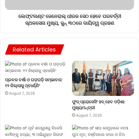
ଲେଫ୍ଟନାଣ୍ଟ ଜେନେରାଲ୍ ଧୀରଜ ସେଠ ହେବେ ପରବର୍ତ୍ତୀ
ସ୍ଥଳସେନା ମୁଖ୍ୟ, ଜୁନ୍ ୩୦ରେ ଦାୟିତ୍ୱ ଗ୍ରହଣ
Related Articles
ପ୍ରବଳ ବର୍ଷା ଓ ଘଡ଼ଘଡ଼ି ସମ୍ଭାବନା:
୧୨ ଜିଲ୍ଲାକୁ ଓ୍ବାର୍ଣ୍ଣିଂ
August 7, 2026
ଫୁଡ୍ ପ୍ରୋସେସିଂ ହବ୍ ହେବ ଓଡ଼ିଶା:
ମୁଖ୍ୟମନ୍ତ୍ରୀ
August 7, 2026