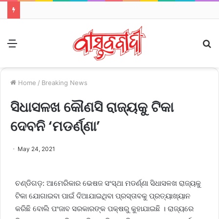
Menu
S
fo
Home
/
Breaking News
ସିଧାସଳଖ କୌଣସି ରାଜ୍ୟକୁ ଟିକା
ଦେବନି ‘ମଡର୍ଣ୍ଣା’
May 24, 2021
ଚଣ୍ଡିଗଡ଼: ଆମେରିକାର ଭେଷଜ ସଂସ୍ଥା ମଡର୍ଣ୍ଣା ସିଧାସଳଖ ରାଜ୍ୟକୁ
ଟିକା ଯୋଗାଇବା ପାଇଁ ଦିଆଯାଇଥିବା ପ୍ରସ୍ତାବକୁ ପ୍ରତ୍ୟାଖ୍ୟାନ
କରିଛି ବୋଲି ପଂଜାବ ସରକାରଙ୍କ ପକ୍ଷରୁ କୁହାଯାଇଛି । ରାଜ୍ୟରେ