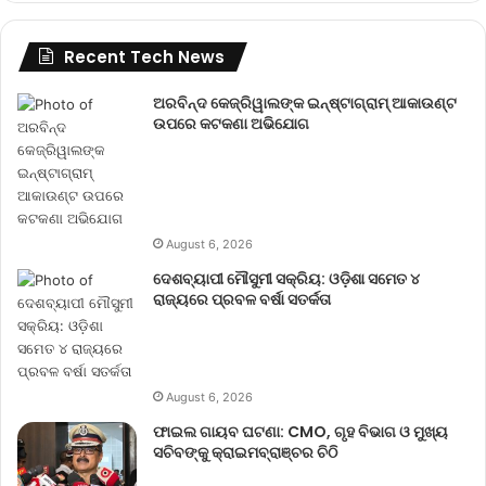
Recent Tech News
ଅରବିନ୍ଦ କେଜ୍ରିୱାଲଙ୍କ ଇନ୍‌ଷ୍ଟାଗ୍ରାମ୍ ଆକାଉଣ୍ଟ
ଉପରେ କଟକଣା ଅଭିଯୋଗ
August 6, 2026
ଦେଶବ୍ୟାପୀ ମୌସୁମୀ ସକ୍ରିୟ: ଓଡ଼ିଶା ସମେତ ୪
ରାଜ୍ୟରେ ପ୍ରବଳ ବର୍ଷା ସତର୍କତା
August 6, 2026
ଫାଇଲ ଗାୟବ ଘଟଣା: CMO, ଗୃହ ବିଭାଗ ଓ ମୁଖ୍ୟ
ସଚିବଙ୍କୁ କ୍ରାଇମବ୍ରାଞ୍ଚର ଚିଠି