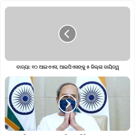
ବାତ୍ୟା: ୧୦ ଆଇଏଏସ, ଆଇପିଏସଙ୍କୁ ୫ ଜିଲ୍ଲା ଦାୟିତ୍ୱ