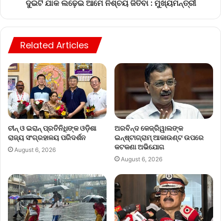
ଦୁଇଟି ଯାକ ଲଢ଼େଇ ଆମେ ନିଶ୍ଚୟ ଜିତିବା : ମୁଖ୍ୟମନ୍ତ୍ରୀ
Related Articles
ଚୀନ୍ ଓ ଇରାନ୍ ପ୍ରତିନିଧିଙ୍କ ଓଡ଼ିଶା
ଅରବିନ୍ଦ କେଜ୍ରିୱାଲଙ୍କ
ରାଜ୍ୟ ସଂଗ୍ରହାଳୟ ପରିଦର୍ଶନ
ଇନ୍‌ଷ୍ଟାଗ୍ରାମ୍ ଆକାଉଣ୍ଟ ଉପରେ
କଟକଣା ଅଭିଯୋଗ
August 6, 2026
August 6, 2026