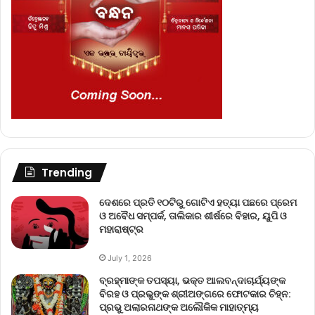
Trending
ଦେଶରେ ପ୍ରତି ୧୦ଟିରୁ ଗୋଟିଏ ହତ୍ୟା ପଛରେ ପ୍ରେମ
ଓ ଅବୈଧ ସମ୍ପର୍କ, ତାଲିକାର ଶୀର୍ଷରେ ବିହାର, ୟୁପି ଓ
ମହାରାଷ୍ଟ୍ର
July 1, 2026
ବ୍ରହ୍ମାଙ୍କ ତପସ୍ୟା, ଭକ୍ତ ଆଲବନ୍ଦାଚାର୍ଯ୍ୟଙ୍କ
ବିରହ ଓ ପ୍ରଭୁଙ୍କ ଶ୍ରୀଅଙ୍ଗରେ ଫୋଟକାର ଚିହ୍ନ:
ପ୍ରଭୁ ଅଲାରନାଥଙ୍କ ଅଲୌକିକ ମାହାତ୍ମ୍ୟ