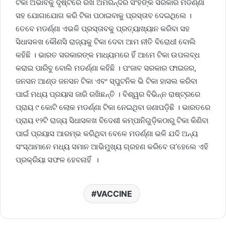
ଟିକା ଅଭାବକୁ ଦୃଷ୍ଟିରେ ରଖି ଅମରିନ୍ଦର ସିଂହଙ୍କ ସରକାର ମଡର୍ଣ୍ଣା
ସହ ଯୋଗାଯୋଗ କରି ଟିକା ପଠାଇବାକୁ ପ୍ରସ୍ତାବ ଦେଇଥିଲେ ।
ତେବେ ମଡର୍ଣ୍ଣା ଏଭଳି ପ୍ରସ୍ତାବକୁ ପ୍ରତ୍ୟାଖ୍ୟାନ କରିବା ସହ
ସିଧାସଳଖ କୌଣସି ରାଜ୍ୟକୁ ଟିକା ଦେବା ଆମ ନୀତି ବିରୋଧୀ ବୋଲି
କହିଛି । ଭାରତ ସରକାରଙ୍କ ମାଧ୍ୟମରେ ହିଁ ଆମେ ଟିକା ଉପଲବ୍ଧ
କରାଇ ପାରିବୁ ବୋଲି ମଡର୍ଣ୍ଣା କହିଛି । ପଂଜାବ ସରକାର ଫାଇଜର,
ଜନସନ ଆଣ୍ଡ ଜନସନ ଟିକା ଏବଂ ସ୍ପୁଟନିକ ଭି ଟିକା ହାସଲ କରିବା
ପାଇଁ ମଧ୍ୟ ପ୍ରୟାସ ଜାରି ରଖିଛନ୍ତି । ବିଶ୍ୱର ବିଭିନ୍ନ ରାଷ୍ଟ୍ରରେ
ପ୍ରାୟ ୯ କୋଟି ଲୋକ ମଡର୍ଣ୍ଣା ଟିକା ନେଇଥିବା ଜଣାପଡ଼ିଛି । ଭାରତରେ
ପ୍ରାୟ ୧୨ଟି ରାଜ୍ୟ ସିଧାସଳଖ ବିଦେଶୀ କମ୍ପାନିଗୁଡ଼ିକଠାରୁ ଟିକା କିଣିବା
ପାଇଁ ପ୍ରୟାସ ଆରମ୍ଭ କରିଥିବା ବେଳେ ମଡର୍ଣ୍ଣା ଭଳି ଯଦି ଅନ୍ୟ
ସଂସ୍ଥାମାନେ ମଧ୍ୟ ସମାନ ଆଭିମୁଖ୍ୟ ଗ୍ରହଣ କରିବେ ତା’ହେଲେ ଏହି
ପ୍ରକ୍ରିୟା ସଫଳ ହେବନାହିଁ ।
VACCINE