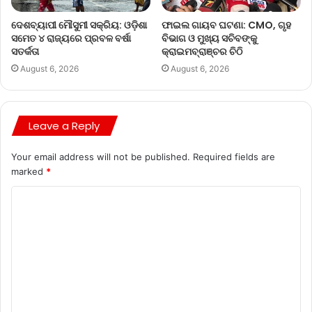
ଦେଶବ୍ୟାପୀ ମୌସୁମୀ ସକ୍ରିୟ: ଓଡ଼ିଶା
ଫାଇଲ ଗାୟବ ଘଟଣା: CMO, ଗୃହ
ସମେତ ୪ ରାଜ୍ୟରେ ପ୍ରବଳ ବର୍ଷା
ବିଭାଗ ଓ ମୁଖ୍ୟ ସଚିବଙ୍କୁ
ସତର୍କତା
କ୍ରାଇମବ୍ରାଞ୍ଚର ଚିଠି
August 6, 2026
August 6, 2026
Leave a Reply
Your email address will not be published.
Required fields are
marked
*