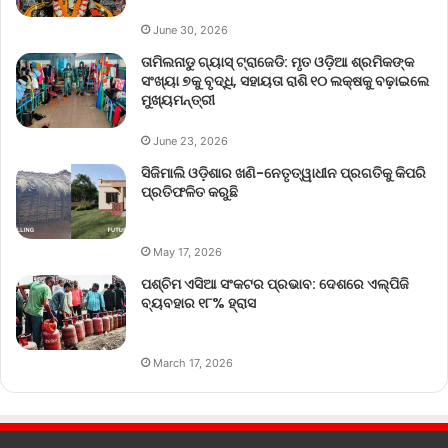
June 30, 2026
ତାମିଲନାଡୁ ଗ୍ୟାସ୍ ଟ୍ରାଜେଡି: ମୃତ ଓଡ଼ିଆ ଶ୍ରମିକଙ୍କ
ସଂଖ୍ୟା ୭କୁ ବୃଦ୍ଧି, ସହାୟତା ରାଶି ୧୦ ଲକ୍ଷକୁ ବଢ଼ାଇଲେ
ମୁଖ୍ୟମନ୍ତ୍ରୀ
June 23, 2026
ସିଜିମାଲି ଓଡ଼ିଶାର ଖଣି-ନେତୃତ୍ୱାଧୀନ ପ୍ରଗତିକୁ କିପରି
ପ୍ରତିଫଳିତ କରୁଛି
May 17, 2026
ପଶ୍ଚିମ ଏସିଆ ସଂକଟର ପ୍ରଭାବ: ଦେଶରେ ଏଲ୍‌ପିଜି
ବ୍ୟବହାର ୧୮% ହ୍ରାସ
March 17, 2026