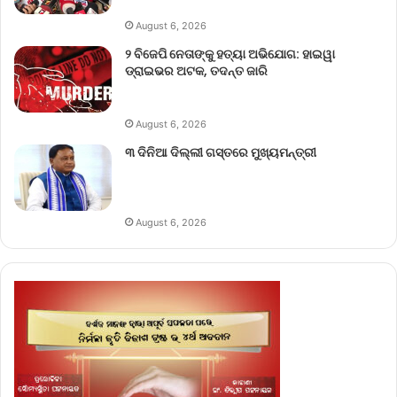
August 6, 2026
୨ ବିଜେପି ନେତାଙ୍କୁ ହତ୍ୟା ଅଭିଯୋଗ: ହାଇୱା
ଡ୍ରାଇଭର ଅଟକ, ତଦନ୍ତ ଜାରି
August 6, 2026
୩ ଦିନିଆ ଦିଲ୍ଲୀ ଗସ୍ତରେ ମୁଖ୍ୟମନ୍ତ୍ରୀ
August 6, 2026