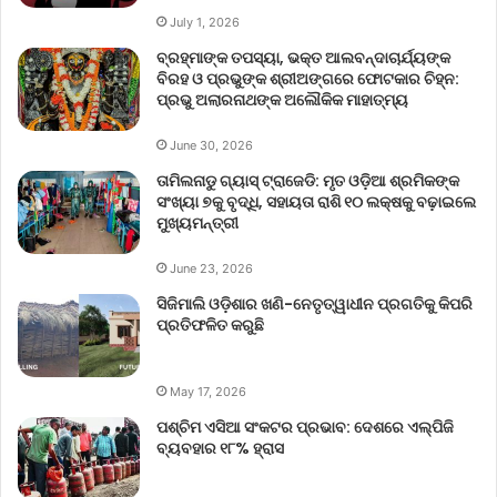
July 1, 2026
ବ୍ରହ୍ମାଙ୍କ ତପସ୍ୟା, ଭକ୍ତ ଆଲବନ୍ଦାଚାର୍ଯ୍ୟଙ୍କ
ବିରହ ଓ ପ୍ରଭୁଙ୍କ ଶ୍ରୀଅଙ୍ଗରେ ଫୋଟକାର ଚିହ୍ନ:
ପ୍ରଭୁ ଅଲାରନାଥଙ୍କ ଅଲୌକିକ ମାହାତ୍ମ୍ୟ
June 30, 2026
ତାମିଲନାଡୁ ଗ୍ୟାସ୍ ଟ୍ରାଜେଡି: ମୃତ ଓଡ଼ିଆ ଶ୍ରମିକଙ୍କ
ସଂଖ୍ୟା ୭କୁ ବୃଦ୍ଧି, ସହାୟତା ରାଶି ୧୦ ଲକ୍ଷକୁ ବଢ଼ାଇଲେ
ମୁଖ୍ୟମନ୍ତ୍ରୀ
June 23, 2026
ସିଜିମାଲି ଓଡ଼ିଶାର ଖଣି-ନେତୃତ୍ୱାଧୀନ ପ୍ରଗତିକୁ କିପରି
ପ୍ରତିଫଳିତ କରୁଛି
May 17, 2026
ପଶ୍ଚିମ ଏସିଆ ସଂକଟର ପ୍ରଭାବ: ଦେଶରେ ଏଲ୍‌ପିଜି
ବ୍ୟବହାର ୧୮% ହ୍ରାସ