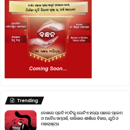
Trending
ଦେଶରେ ପ୍ରତି ୧୦ଟିରୁ ଗୋଟିଏ ହତ୍ୟା ପଛରେ ପ୍ରେମ
ଓ ଅବୈଧ ସମ୍ପର୍କ, ତାଲିକାର ଶୀର୍ଷରେ ବିହାର, ୟୁପି ଓ
ମହାରାଷ୍ଟ୍ର