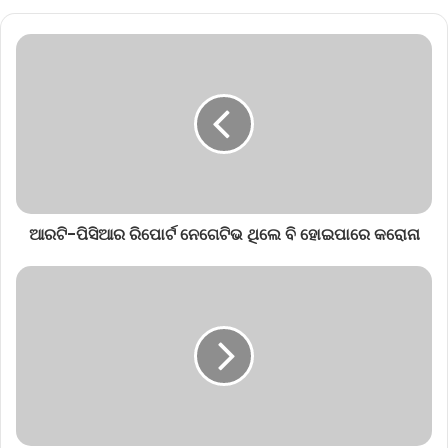
ଆରଟି-ପିସିଆର ରିପୋର୍ଟ ନେଗେଟିଭ ଥିଲେ ବି ହୋଇପାରେ କରୋନା