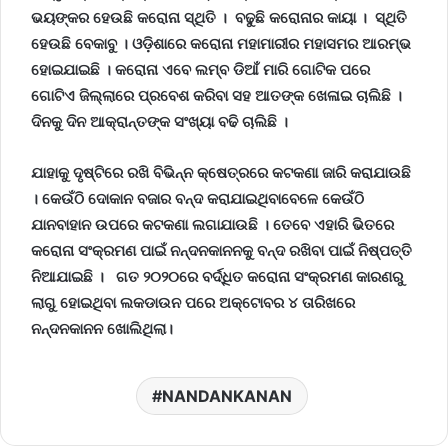
ଭୟଙ୍କର ହେଉଛି କରୋନା ସ୍ଥିତି । ବଢୁଛି କରୋନାର କାୟା । ସ୍ଥିତି
ହେଉଛି ବେକାବୁ । ଓଡ଼ିଶାରେ କରୋନା ମହାମାରୀର ମହାସମର ଆରମ୍ଭ
ହୋଇଯାଇଛି । କରୋନା ଏବେ ଲମ୍ବ ଡିଆଁ ମାରି ଗୋଟିକ ପରେ
ଗୋଟିଏ ଜିଲ୍ଲାରେ ପ୍ରବେଶ କରିବା ସହ ଆତଙ୍କ ଖେଳାଇ ଚାଲିଛି ।
ଦିନକୁ ଦିନ ଆକ୍ରାନ୍ତଙ୍କ ସଂଖ୍ୟା ବଢି ଚାଲିଛି ।
ଯାହାକୁ ଦୃଷ୍ଟିରେ ରଖି ବିଭିନ୍ନ କ୍ଷେତ୍ରରେ କଟକଣା ଜାରି କରାଯାଉଛି
। କେଉଁଠି ଦୋକାନ ବଜାର ବନ୍ଦ କରାଯାଇଥିବାବେଳେ କେଉଁଠି
ଯାନବାହାନ ଉପରେ କଟକଣା ଲଗାଯାଉଛି । ତେବେ ଏହାରି ଭିତରେ
କରୋନା ସଂକ୍ରମଣ ପାଇଁ ନନ୍ଦନକାନନକୁ ବନ୍ଦ ରଖିବା ପାଇଁ ନିଷ୍ପତ୍ତି
ନିଆଯାଇଛି । ଗତ ୨୦୨୦ରେ ବର୍ଦ୍ଧିତ କରୋନା ସଂକ୍ରମଣ କାରଣରୁ
ଲାଗୁ ହୋଇଥିବା ଲକଡାଉନ ପରେ ଅକ୍ଟୋବର ୪ ତାରିଖରେ
ନନ୍ଦନକାନନ ଖୋଲିଥିଲା।
NANDANKANAN