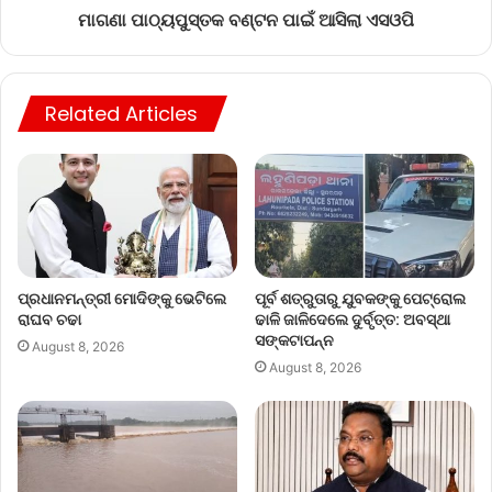
ମାଗଣା ପାଠ୍ୟପୁସ୍ତକ ବଣ୍ଟନ ପାଇଁ ଆସିଲା ଏସଓପି
Related Articles
ପ୍ରଧାନମନ୍ତ୍ରୀ ମୋଦିଙ୍କୁ ଭେଟିଲେ
ପୂର୍ବ ଶତ୍ରୁତାରୁ ଯୁବକଙ୍କୁ ପେଟ୍ରୋଲ
ରାଘବ ଚଢା
ଢାଳି ଜାଳିଦେଲେ ଦୁର୍ବୃତ୍ତ: ଅବସ୍ଥା
ସଙ୍କଟାପନ୍ନ
August 8, 2026
August 8, 2026