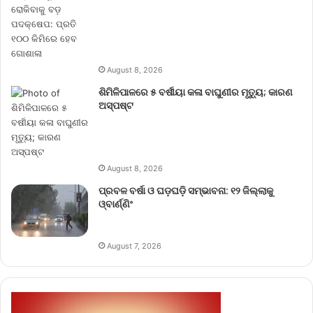
August 8, 2026
ଶିମିଳିପାଳରେ ୫ ବର୍ଷୀୟା କଳା ବାଘୁଣୀର ମୃତ୍ୟୁ; କାରଣ
ଅସ୍ପଷ୍ଟ
August 8, 2026
ପ୍ରବଳ ବର୍ଷା ଓ ଘଡ଼ଘଡ଼ି ସମ୍ଭାବନା: ୧୨ ଜିଲ୍ଲାକୁ
ଓ୍ବାର୍ଣ୍ଣିଂ
August 7, 2026