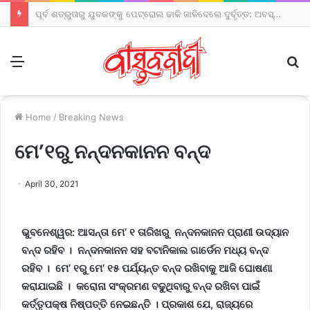
ପୂର୍ବ ଶତ୍ରୁତାରୁ ଯୁବକଙ୍କୁ ପେଟ୍ରୋଲ ଢାଳି ଜାଳିଦେଲେ ଦୁର୍ବୃତ୍ତ: ଅବସ୍ଥା ସଙ୍କଟାପନ୍ନ
Menu
S
fo
Home
/
Breaking News
ମେ’୧ରୁ ନନ୍ଦନକାନନ ବନ୍ଦ
April 30, 2021
ଭୁବନେଶ୍ୱର: ଆସନ୍ତା ମେ
’ ୧ ତାରିଖରୁ ନନ୍ଦନକାନନ ପ୍ରାଣୀ ଉଦ୍ୟାନ
ବନ୍ଦ ରହିବ । ନନ୍ଦନକାନନ ସହ ବଟାନିକାଲ ଗାର୍ଡେନ ମଧ୍ୟ ବନ୍ଦ
ରହିବ । ମେ’ ୧ରୁ ମେ’ ୧୫ ପର୍ଯ୍ୟନ୍ତ ବନ୍ଦ ରଖିବାକୁ ଆଜି ଘୋଷଣା
କରାଯାଇଛି । କରୋନା ସଂକ୍ରମଣ ବଢୁଥିବାରୁ ବନ୍ଦ ରଖିବା ପାଇଁ
କର୍ତ୍ତୃପକ୍ଷ ନିଷ୍ପତ୍ତି ନେଇଛନ୍ତି ।
ପ୍ରକାଶ ଯେ
, ରାଜ୍ୟରେ