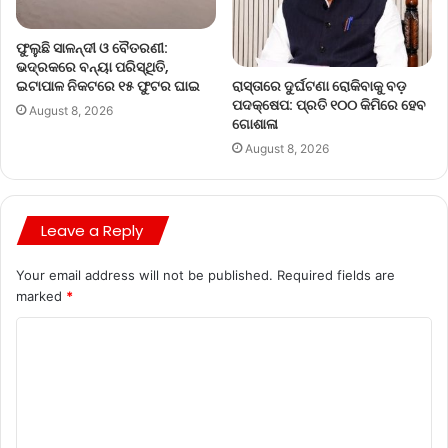
ଫୁଲୁଛି ସାଳନ୍ଦୀ ଓ ବୈତରଣୀ:
ଭଦ୍ରକରେ ବନ୍ୟା ପରିସ୍ଥିତି,
ରାସ୍ତାରେ ଦୁର୍ଘଟଣା ରୋକିବାକୁ ବଡ଼
ଇଟାପାଳ ନିକଟରେ ୧୫ ଫୁଟର ଘାଇ
ପଦକ୍ଷେପ: ପ୍ରତି ୧୦୦ କିମିରେ ହେବ
August 8, 2026
ଗୋଶାଳା
August 8, 2026
Leave a Reply
Your email address will not be published.
Required fields are
marked
*