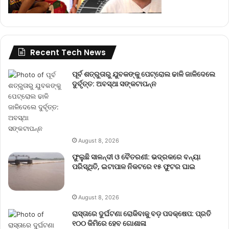
Recent Tech News
ପୂର୍ବ ଶତ୍ରୁତାରୁ ଯୁବକଙ୍କୁ ପେଟ୍ରୋଲ ଢାଳି ଜାଳିଦେଲେ
ଦୁର୍ବୃତ୍ତ: ଅବସ୍ଥା ସଙ୍କଟାପନ୍ନ
August 8, 2026
ଫୁଲୁଛି ସାଳନ୍ଦୀ ଓ ବୈତରଣୀ: ଭଦ୍ରକରେ ବନ୍ୟା
ପରିସ୍ଥିତି, ଇଟାପାଳ ନିକଟରେ ୧୫ ଫୁଟର ଘାଇ
August 8, 2026
ରାସ୍ତାରେ ଦୁର୍ଘଟଣା ରୋକିବାକୁ ବଡ଼ ପଦକ୍ଷେପ: ପ୍ରତି
୧୦୦ କିମିରେ ହେବ ଗୋଶାଳା