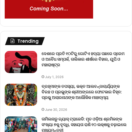
Trending
ଦେଶରେ ପ୍ରତି ୧୦ଟିରୁ ଗୋଟିଏ ହତ୍ୟା ପଛରେ ପ୍ରେମ
ଓ ଅବୈଧ ସମ୍ପର୍କ, ତାଲିକାର ଶୀର୍ଷରେ ବିହାର, ୟୁପି ଓ
ମହାରାଷ୍ଟ୍ର
July 1, 2026
ବ୍ରହ୍ମାଙ୍କ ତପସ୍ୟା, ଭକ୍ତ ଆଲବନ୍ଦାଚାର୍ଯ୍ୟଙ୍କ
ବିରହ ଓ ପ୍ରଭୁଙ୍କ ଶ୍ରୀଅଙ୍ଗରେ ଫୋଟକାର ଚିହ୍ନ:
ପ୍ରଭୁ ଅଲାରନାଥଙ୍କ ଅଲୌକିକ ମାହାତ୍ମ୍ୟ
June 30, 2026
ତାମିଲନାଡୁ ଗ୍ୟାସ୍ ଟ୍ରାଜେଡି: ମୃତ ଓଡ଼ିଆ ଶ୍ରମିକଙ୍କ
ସଂଖ୍ୟା ୭କୁ ବୃଦ୍ଧି, ସହାୟତା ରାଶି ୧୦ ଲକ୍ଷକୁ ବଢ଼ାଇଲେ
ମୁଖ୍ୟମନ୍ତ୍ରୀ