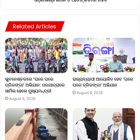
Related Articles
ଭୁବନେଶ୍ବରରେ ‘ଘରେ ଘରେ
ରାଜ୍ୟବ୍ୟାପୀ ଆୟୋଜିତ ହେବ ‘ଘରେ
ତ୍ରିରଙ୍ଗା’ ଅଭିଯାନ: ପଦଯାତ୍ରାରେ
ଘରେ ତ୍ରିରଙ୍ଗା’ ଅଭିଯାନ
ସାମିଲ ହେଲେ ମୁଖ୍ୟମନ୍ତ୍ରୀ
August 8, 2026
August 9, 2026