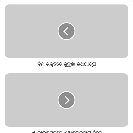
ବିନା ଭକ୍ତରେ ରୁକୁଣା ରଥଯାତ୍ରା
ଏନ୍‌କାଉଣ୍ଟରରେ ୪ ଆତଙ୍କବାଦୀ ନିହତ