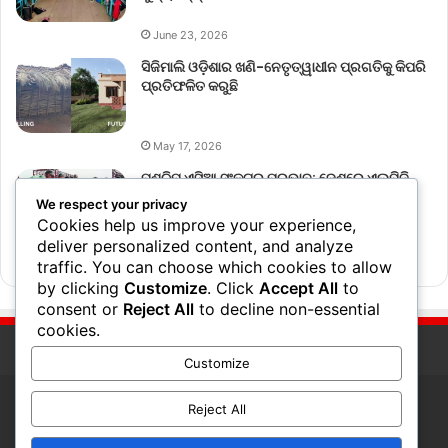
June 23, 2026
ସିଜିମାଲି ଓଡ଼ିଶାର ଖଣି-ନେତୃତ୍ୱାଧୀନ ପ୍ରଗତିକୁ କିପରି
ପ୍ରତିଫଳିତ କରୁଛି
May 17, 2026
ପଶ୍ଚିମ ଏସିଆ ସଂକଟର ପ୍ରଭାବ: ଦେଶରେ ଏଲ୍‌ପିଜି
ବ୍ୟବହାର ୧୮% ହ୍ରାସ
We respect your privacy
Cookies help us improve your experience,
deliver personalized content, and analyze
March 17, 2026
traffic. You can choose which cookies to allow
by clicking
Customize
. Click
Accept All
to
consent or
Reject All
to decline non-essential
cookies.
Customize
Reject All
© Copyright 2026, All Rights Reserved