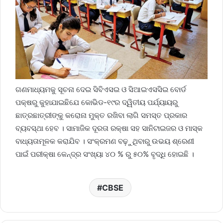
ଗଣମାଧ୍ୟମକୁ ସୂଚନା ଦେଇ ସିବିଏସଇ ଓ ସିଆଇଏସସିଇ ବୋର୍ଡ
ପକ୍ଷରୁ କୁହାଯାଇଛିଯେ କୋଭିଡ-୧୯ର ଦ୍ୱିତୀୟ ପର୍ଯ୍ୟାୟରୁ
ଛାତ୍ରଛାତ୍ରୀଙ୍କୁ କରୋନା ମୁକ୍ତ ରଖିବା ଲାଗି ସମସ୍ତ ପ୍ରକାର
ବ୍ୟବସ୍ଥା ହେବ । ସାମାଜିକ ଦୂରତା ରକ୍ଷା ସହ ସାନିଟାଇଜର ଓ ମାସ୍କ
ବାଧ୍ୟତାମୂଳକ କରାଯିବ । ସଂକ୍ରମଣ ବଢ଼ୁଥିବାରୁ ଉଭୟ ଶ୍ରେଣୀ
ପାଇଁ ପରୀକ୍ଷା କେନ୍ଦ୍ର ସଂଖ୍ୟା ୪୦ % ରୁ ୫୦% ବୃଦ୍ଧି ହୋଇଛି ।
CBSE