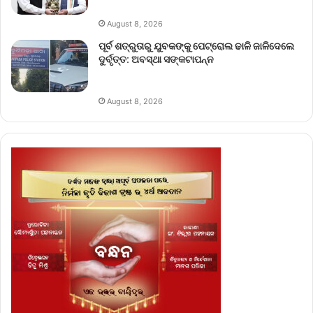
August 8, 2026
ପୂର୍ବ ଶତ୍ରୁତାରୁ ଯୁବକଙ୍କୁ ପେଟ୍ରୋଲ ଢାଳି ଜାଳିଦେଲେ
ଦୁର୍ବୃତ୍ତ: ଅବସ୍ଥା ସଙ୍କଟାପନ୍ନ
August 8, 2026