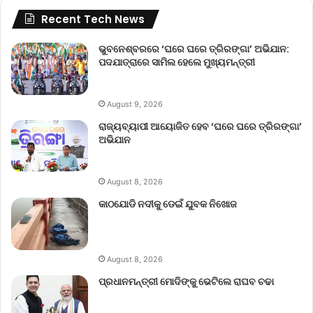
Recent Tech News
ଭୁବନେଶ୍ବରରେ ‘ଘରେ ଘରେ ତ୍ରିରଙ୍ଗା’ ଅଭିଯାନ:
ପଦଯାତ୍ରାରେ ସାମିଲ ହେଲେ ମୁଖ୍ୟମନ୍ତ୍ରୀ
August 9, 2026
ରାଜ୍ୟବ୍ୟାପୀ ଆୟୋଜିତ ହେବ ‘ଘରେ ଘରେ ତ୍ରିରଙ୍ଗା’
ଅଭିଯାନ
August 8, 2026
କାଠଯୋଡି ନଦୀକୁ ଡେଇଁ ଯୁବକ ନିଖୋଜ
August 8, 2026
ପ୍ରଧାନମନ୍ତ୍ରୀ ମୋଦିଙ୍କୁ ଭେଟିଲେ ରାଘବ ଚଢା