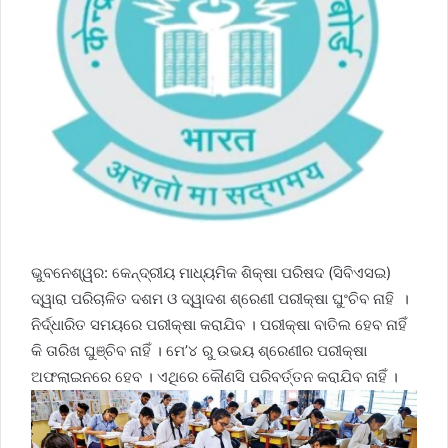
ଭୁବନେଶ୍ୱର: କେନ୍ଦ୍ରୀୟ ମାଧ୍ୟମିକ ଶିକ୍ଷା ପରିଷଦ (ସିବିଏସଇ)
ଦ୍ୱାରା ପରିଚାଳିତ ଦଶମ ଓ ଦ୍ୱାଦଶ ଶ୍ରେଣୀ ପରୀକ୍ଷା ଘୁଂଚିବ ନାହି ।
ନିର୍ଦ୍ଧାରିତ ସମୟରେ ପରୀକ୍ଷା କରାଯିବ । ପରୀକ୍ଷା ବାତିଲ ହେବ ନାହିଁ
କି ତାରିଖ ଘୁଞ୍ଚିବ ନାହିଁ । ମେ’୪ ରୁ ଉଭୟ ଶ୍ରେଣୀର ପରୀକ୍ଷା
ଅଫଲାଇନରେ ହେବ । ଏଥିରେ କୌଣସି ପରିବର୍ତ୍ତନ କରାଯିବ ନାହିଁ ।