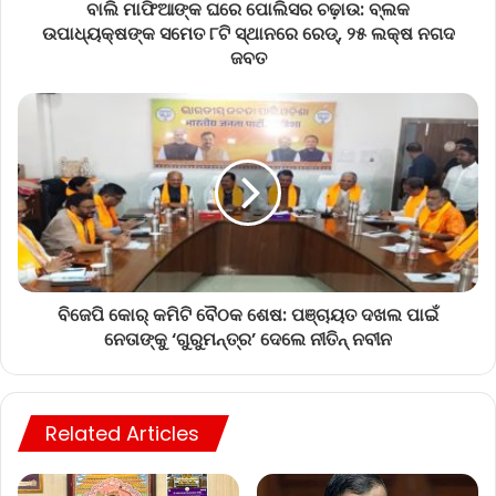
ବାଲି ମାଫିଆଙ୍କ ଘରେ ପୋଲିସର ଚଢ଼ାଉ: ବ୍ଲକ
ଉପାଧ୍ୟକ୍ଷଙ୍କ ସମେତ ୮ଟି ସ୍ଥାନରେ ରେଡ୍‌, ୨୫ ଲକ୍ଷ ନଗଦ
ଜବତ
ବିଜେପି କୋର୍ କମିଟି ବୈଠକ ଶେଷ: ପଞ୍ଚାୟତ ଦଖଲ ପାଇଁ
ନେତାଙ୍କୁ ‘ଗୁରୁମନ୍ତ୍ର’ ଦେଲେ ନୀତିନ୍ ନବୀନ
Related Articles