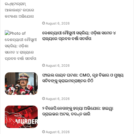
August 6, 2026
ଦେଶବ୍ୟାପୀ ମୌସୁମୀ ସକ୍ରିୟ: ଓଡ଼ିଶା ସମେତ ୪
ରାଜ୍ୟରେ ପ୍ରବଳ ବର୍ଷା ସତର୍କତା
August 6, 2026
ଫାଇଲ ଗାୟବ ଘଟଣା: CMO, ଗୃହ ବିଭାଗ ଓ ମୁଖ୍ୟ
ସଚିବଙ୍କୁ କ୍ରାଇମବ୍ରାଞ୍ଚର ଚିଠି
August 6, 2026
୨ ବିଜେପି ନେତାଙ୍କୁ ହତ୍ୟା ଅଭିଯୋଗ: ହାଇୱା
ଡ୍ରାଇଭର ଅଟକ, ତଦନ୍ତ ଜାରି
August 6, 2026