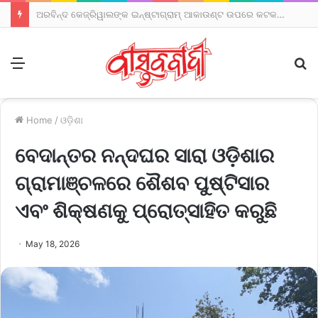
ଅରବିନ୍ଦ କେଜ୍ରିୱାଲଙ୍କ ଇନ୍‌ଷ୍ଟାଗ୍ରାମ୍ ଆକାଉଣ୍ଟ ଉପରେ କଟକଣା ଅଭିଯୋଗ
Menu
S
fo
Home
/
ଓଡ଼ିଶା
ବେଦାନ୍ତର ନନ୍ଦଘର ସାରା ଓଡ଼ିଶାର
ଗ୍ରାମାଞ୍ଚଳରେ ଶୈଶବ ପୁଷ୍ଟିସାର
ଏବଂ ଶିକ୍ଷଣକୁ ପ୍ରୋତ୍ସାହିତ କରୁଛି
May 18, 2026