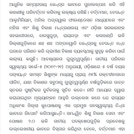
ଆଧୁନିକ ସମ୍ପ୍ରଦାୟ କେନ୍ଦ୍ର ଭାବରେ ପୁନଃକଳ୍ପନା କରି ଏହି
କାହାଣୀକୁ ପରିବର୍ତ୍ତନ କରିବାକୁ ଲକ୍ଷ୍ୟ ରଖିଛି। ବର୍ତ୍ତମାନ, ବେଦାନ୍ତ
ଆଲୁମିନିୟମ, ଅନିଲ ଅଗ୍ରୱାଲ ଫାଉଣ୍ଡେସନ ମାଧ୍ୟମରେ ଏବଂ
ମହିଳା ଏବଂ ଶିଶୁ ବିକାଶ ମନ୍ତ୍ରଣାଳୟ ଏବଂ ଓଡ଼ିଶା ସରକାରଙ୍କ
ସହଭାଗୀତାରେ, ଝାରସୁଗୁଡ଼ା, ରାୟଗଡ଼ା ଏବଂ କଳାହାଣ୍ଡି ଭଳି
ଜିଲ୍ଲାଗୁଡ଼ିକରେ ଶହ ଶହ ଅଙ୍ଗନୱାଡି କେନ୍ଦ୍ରକୁ ବେଦାନ୍ତ ନନ୍ଦ
ଘରରେ ପରିଣତ କରି ଗ୍ରାମୀଣ ବିକାଶ ବ୍ୟବସ୍ଥାକୁ ସୁଦୃଢ଼ କରିବା ପାଇଁ
କାର‌୍ୟ୍ୟ କରୁଛି। ଆବଶ୍ୟକତା ଗୁରୁତ୍ୱପୂର୍ଣ୍ଣ। ଜାତୀୟ ପରିବାର
ସ୍ୱାସ୍ଥ୍ୟ ସର୍ଭେ-୫ (୨୦୧୯-୨୧) ଅନୁଯାୟୀ, ଓଡ଼ିଶାରେ ୫ ବର୍ଷ ବୟସ
ପର‌୍ୟ୍ୟନ୍ତ ସମସ୍ତ ଶିଶୁଙ୍କ ମଧ୍ୟରୁ ପ୍ରାୟ ୬୫% ରକ୍ତହୀନତାରେ
ପୀଡିତ, ଯାହା ବିକାଶର ସବୁଠାରୁ ଗୁରୁତ୍ୱପୂର୍ଣ୍ଣ ବର୍ଷଗୁଡ଼ିକରେ ଉଚ୍ଚ
ସ୍ତରର ପୁଷ୍ଟିକର ଦୁର୍ବଳତାକୁ ସୂଚିତ କରେ। ନୀତି ଆୟୋଗ ଦ୍ୱାରା
କରାଯାଇଥିବା ମୂଲ୍ୟାଙ୍କନ ଆହୁରି ଉଲ୍ଲେଖ କରେ ଯେ ରାଜ୍ୟର
ଅଧିକାଂଶ ଜିଲ୍ଲା କୁପୋଷଣକୁ ଏକ ପ୍ରମୁଖ ଜନସ୍ୱାସ୍ଥ୍ୟ ଚିନ୍ତା
ଭାବରେ ରିପୋର୍ଟ କରିଆସୁଛନ୍ତି। ସମନ୍ୱିତ ଶିଶୁ ବିକାଶ ସେବା ଏବଂ
ପୋଷଣ ୨.୦ ଭଳି ଜାତୀୟ ପଦକ୍ଷେପଗୁଡ଼ିକ ପ୍ରବେଶକୁ
ଉଲ୍ଲେଖନୀୟ ଭାବରେ ବିସ୍ତାର କରିଥିବା ବେଳେ, ବର୍ତ୍ତମାନ ଏହା