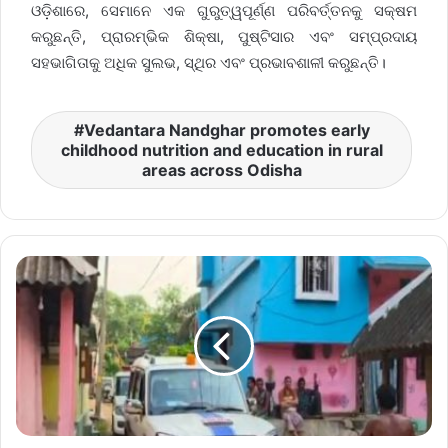
ଓଡ଼ିଶାରେ, ସେମାନେ ଏକ ଗୁରୁତ୍ୱପୂର୍ଣ୍ଣ ପରିବର୍ତ୍ତନକୁ ସକ୍ଷମ
କରୁଛନ୍ତି, ପ୍ରାରମ୍ଭିକ ଶିକ୍ଷା, ପୁଷ୍ଟିସାର ଏବଂ ସମ୍ପ୍ରଦାୟ
ସହଭାଗିତାକୁ ଅଧିକ ସୁଲଭ, ସ୍ଥିର ଏବଂ ପ୍ରଭାବଶାଳୀ କରୁଛନ୍ତି।
Vedantara Nandghar promotes early
childhood nutrition and education in rural
areas across Odisha