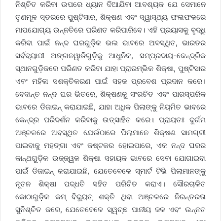
ନିଶ୍ଚିତ କରିବା ଉପରେ ଧ୍ୟାନ ଦିଆଯିବା ଆବଶ୍ୟକ ଯେ ସେମାନେ
ତୃଣମୂଳ ସ୍ତରରେ ପୁଷ୍ଟିସାର, ଶିକ୍ଷଣ ଏବଂ ସ୍ୱାସ୍ଥ୍ୟ ଫଳାଫଳରେ
ମାପଯୋଗ୍ୟ ଉନ୍ନତିରେ ପରିଣତ କରିପାରିବେ। ଏହି ପ୍ରୟାସକୁ ବୃଦ୍ଧି
କରିବା ପାଇଁ ନନ୍ଦ ଘରଗୁଡ଼ିକ ଭଲ ଭାବରେ ଅବସ୍ଥିତ, ଭାରତର
ସର୍ବବ୍ୟାପୀ ଅଙ୍ଗନୱାଡିଗୁଡ଼ିକୁ ଆଧୁନିକ, ସମ୍ପ୍ରଦାୟ-କେନ୍ଦ୍ରିକ
ସ୍ଥାନଗୁଡ଼ିକରେ ପରିଣତ କରିବା ଯାହା ପ୍ରାରମ୍ଭିକ ଶିକ୍ଷା, ପୁଷ୍ଟିସାର
ଏବଂ ମହିଳା ସଶକ୍ତିକରଣ ପାଇଁ ସହଜ ପ୍ରବେଶ ପ୍ରଦାନ କରେ।
ବେଦାନ୍ତ ନନ୍ଦ ଘର ଭିତରେ, ଶିକ୍ଷଣକୁ ସଂରଚିତ ଏବଂ ପାରସ୍ପରିକ
ଭାବରେ ଡିଜାଇନ୍ କରାଯାଇଛି, ଯାହା ଅଧିକ ପିଲାଙ୍କୁ ନିୟମିତ ଭାବରେ
କେନ୍ଦ୍ର ପରିଦର୍ଶନ କରିବାକୁ ଉତ୍ସାହିତ କରେ। ପ୍ରାୟତଃ ଦୁର୍ଗମ
ଅଞ୍ଚଳରେ ଅବସ୍ଥିତ ଯେଉଁଠାରେ ପିଲାମାନେ ଶିକ୍ଷଣ ସାମଗ୍ରୀ
ପାଇବାକୁ ମହଙ୍ଗା ଏବଂ କଷ୍ଟକର ହୋଇପାରେ, ଏକ ନନ୍ଦ ଘରର
କାନ୍ଥଗୁଡ଼ିକ ଉଜ୍ଜ୍ୱଳ ଶିକ୍ଷା ସହାୟକ ଭାବରେ ସେବା ଯୋଗାଇବା
ପାଇଁ ଡିଜାଇନ୍ କରାଯାଇଛି, ଯେତେବେଳେ ସ୍ମାର୍ଟ ଟିଭି ପିଲାମାନଙ୍କୁ
ନୂତନ ଶିକ୍ଷା ପଦ୍ଧତି ସହିତ ପରିଚିତ କରାଏ। ସୌରଚାଳିତ
କୋଠାଗୁଡ଼ିକ କମ୍ ବିଦ୍ୟୁତ୍ ଶକ୍ତି ଥିବା ଅଞ୍ଚଳରେ ନିରନ୍ତରତା
ସୁନିଶ୍ଚିତ କରେ, ଯେତେବେଳେ ସ୍ୱଚ୍ଛ ପାନୀୟ ଜଳ ଏବଂ ଉନ୍ନତ