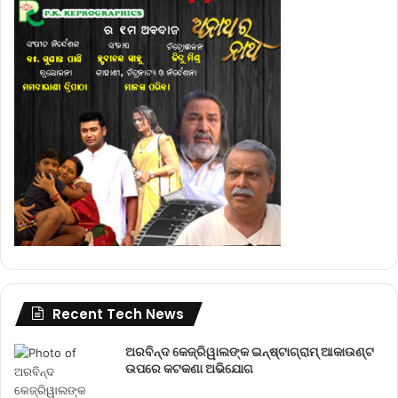
Recent Tech News
ଅରବିନ୍ଦ କେଜ୍ରିୱାଲଙ୍କ ଇନ୍‌ଷ୍ଟାଗ୍ରାମ୍ ଆକାଉଣ୍ଟ
ଉପରେ କଟକଣା ଅଭିଯୋଗ