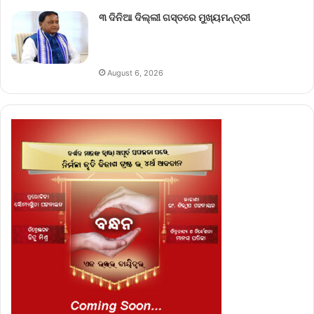
୩ ଦିନିଆ ଦିଲ୍ଲୀ ଗସ୍ତରେ ମୁଖ୍ୟମନ୍ତ୍ରୀ
August 6, 2026