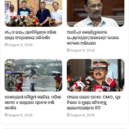
ଚୀନ୍ ଓ ଇରାନ୍ ପ୍ରତିନିଧିଙ୍କ ଓଡ଼ିଶା
ଅରବିନ୍ଦ କେଜ୍ରିୱାଲଙ୍କ
ରାଜ୍ୟ ସଂଗ୍ରହାଳୟ ପରିଦର୍ଶନ
ଇନ୍‌ଷ୍ଟାଗ୍ରାମ୍ ଆକାଉଣ୍ଟ ଉପରେ
କଟକଣା ଅଭିଯୋଗ
August 6, 2026
August 6, 2026
ଦେଶବ୍ୟାପୀ ମୌସୁମୀ ସକ୍ରିୟ: ଓଡ଼ିଶା
ଫାଇଲ ଗାୟବ ଘଟଣା: CMO, ଗୃହ
ସମେତ ୪ ରାଜ୍ୟରେ ପ୍ରବଳ ବର୍ଷା
ବିଭାଗ ଓ ମୁଖ୍ୟ ସଚିବଙ୍କୁ
ସତର୍କତା
କ୍ରାଇମବ୍ରାଞ୍ଚର ଚିଠି
August 6, 2026
August 6, 2026