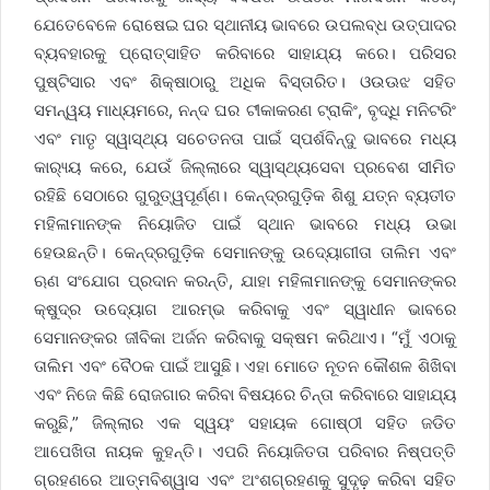
ଯେତେବେଳେ ରୋଷେଇ ଘର ସ୍ଥାନୀୟ ଭାବରେ ଉପଲବ୍ଧ ଉତ୍ପାଦର
ବ୍ୟବହାରକୁ ପ୍ରୋତ୍ସାହିତ କରିବାରେ ସାହାଯ୍ୟ କରେ। ପରିସର
ପୁଷ୍ଟିସାର ଏବଂ ଶିକ୍ଷାଠାରୁ ଅଧିକ ବିସ୍ତାରିତ। ଓଉଊଝ ସହିତ
ସମନ୍ୱୟ ମାଧ୍ୟମରେ, ନନ୍ଦ ଘର ଟୀକାକରଣ ଟ୍ରାକିଂ, ବୃଦ୍ଧି ମନିଟରିଂ
ଏବଂ ମାତୃ ସ୍ୱାସ୍ଥ୍ୟ ସଚେତନତା ପାଇଁ ସ୍ପର୍ଶବିନ୍ଦୁ ଭାବରେ ମଧ୍ୟ
କାର‌୍ୟ୍ୟ କରେ, ଯେଉଁ ଜିଲ୍ଲାରେ ସ୍ୱାସ୍ଥ୍ୟସେବା ପ୍ରବେଶ ସୀମିତ
ରହିଛି ସେଠାରେ ଗୁରୁତ୍ୱପୂର୍ଣ୍ଣ। କେନ୍ଦ୍ରଗୁଡ଼ିକ ଶିଶୁ ଯତ୍ନ ବ୍ୟତୀତ
ମହିଳାମାନଙ୍କ ନିୟୋଜିତ ପାଇଁ ସ୍ଥାନ ଭାବରେ ମଧ୍ୟ ଉଭା
ହେଉଛନ୍ତି। କେନ୍ଦ୍ରଗୁଡ଼ିକ ସେମାନଙ୍କୁ ଉଦ୍ୟୋଗୀତା ତାଲିମ ଏବଂ
ଋଣ ସଂଯୋଗ ପ୍ରଦାନ କରନ୍ତି, ଯାହା ମହିଳାମାନଙ୍କୁ ସେମାନଙ୍କର
କ୍ଷୁଦ୍ର ଉଦ୍ୟୋଗ ଆରମ୍ଭ କରିବାକୁ ଏବଂ ସ୍ୱାଧୀନ ଭାବରେ
ସେମାନଙ୍କର ଜୀବିକା ଅର୍ଜନ କରିବାକୁ ସକ୍ଷମ କରିଥାଏ। “ମୁଁ ଏଠାକୁ
ତାଲିମ ଏବଂ ବୈଠକ ପାଇଁ ଆସୁଛି। ଏହା ମୋତେ ନୂତନ କୌଶଳ ଶିଖିବା
ଏବଂ ନିଜେ କିଛି ରୋଜଗାର କରିବା ବିଷୟରେ ଚିନ୍ତା କରିବାରେ ସାହାଯ୍ୟ
କରୁଛି,” ଜିଲ୍ଲାର ଏକ ସ୍ୱୟଂ ସହାୟକ ଗୋଷ୍ଠୀ ସହିତ ଜଡିତ
ଆପେଖିତା ନାୟକ କୁହନ୍ତି। ଏପରି ନିୟୋଜିତତା ପରିବାର ନିଷ୍ପତ୍ତି
ଗ୍ରହଣରେ ଆତ୍ମବିଶ୍ୱାସ ଏବଂ ଅଂଶଗ୍ରହଣକୁ ସୁଦୃଢ଼ କରିବା ସହିତ