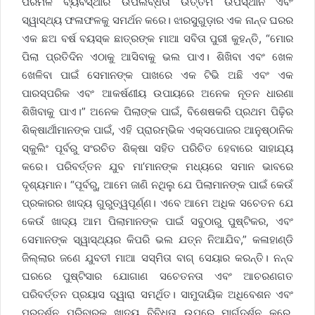
ପରିମଳ ବ୍ୟବସ୍ଥାର ଉପଲବ୍ଧତା ଉତ୍ତମ ଉପସ୍ଥାନ ଏବଂ
ସ୍ୱାସ୍ଥ୍ୟ ଫଳାଫଳକୁ ସମର୍ଥନ କରେ। ଝାରସୁଗୁଡ଼ାର ଏକ ନାନ୍ଦ ଘରର
ଏକ ଛଅ ବର୍ଷ ବୟସ୍କ ଛାତ୍ରଙ୍କ ମାଆ ସବିତା ପୁରୀ କୁହନ୍ତି, “ମୋର
ପିଲା ପ୍ରତିଦିନ ଏଠାକୁ ଆସିବାକୁ ଭଲ ପାଏ। ଶିଖିବା ଏବଂ ଖେଳ
ଖେଳିବା ପାଇଁ ସେମାନଙ୍କ ପାଖରେ ଏକ ଟିଭି ଅଛି ଏବଂ ଏକ
ପାରସ୍ପରିକ ଏବଂ ଆକର୍ଷଣୀୟ ଉପାୟରେ ଅନେକ ନୂତନ ଧାରଣା
ଶିଖିବାକୁ ପାଏ।” ଅନେକ ପିଲାଙ୍କ ପାଇଁ, ବିଶେଷକରି ପ୍ରଥମ ପିଢ଼ିର
ଶିକ୍ଷାର୍ଥୀମାନଙ୍କ ପାଇଁ, ଏହି ପ୍ରାରମ୍ଭିକ ଏକ୍ସପୋଜର ଆନୁଷ୍ଠାନିକ
ସ୍କୁଲିଂ ପୂର୍ବରୁ ସଂରଚିତ ଶିକ୍ଷା ସହିତ ପରିଚିତ ହେବାରେ ସାହାଯ୍ୟ
କରେ। ପରିବର୍ତ୍ତନ ଯୁବ ମା’ମାନଙ୍କ ମଧ୍ୟରେ ସମାନ ଭାବରେ
ଦୃଶ୍ୟମାନ। “ପୂର୍ବରୁ, ଆମେ ଜାଣି ନଥିଲୁ ଯେ ପିଲାମାନଙ୍କ ପାଇଁ କେଉଁ
ପ୍ରକାରର ଖାଦ୍ୟ ଗୁରୁତ୍ୱପୂର୍ଣ୍ଣ। ଏବେ ଆମେ ଅଧିକ ସଚେତନ ଯେ
କେଉଁ ଖାଦ୍ୟ ଆମ ପିଲାମାନଙ୍କ ପାଇଁ ସବୁଠାରୁ ପୁଷ୍ଟିକର, ଏବଂ
ସେମାନଙ୍କ ସ୍ୱାସ୍ଥ୍ୟର କିପରି ଭଲ ଯତ୍ନ ନିଆଯିବ,” କଳାହାଣ୍ଡି
ଜିଲ୍ଲାର ଜଣେ ଯୁବତୀ ମାଆ ସସ୍ମିତା ବାଗ୍ ସେୟାର କରନ୍ତି। ନନ୍ଦ
ଘରରେ ପୁଷ୍ଟିସାର ଯୋଗାଣ ସଚେତନତା ଏବଂ ଆଚରଣଗତ
ପରିବର୍ତ୍ତନ ପ୍ରୟାସ ଦ୍ୱାରା ସମର୍ଥିତ। ସାମୁଦାୟିକ ଅଧିବେଶନ ଏବଂ
ପ୍ରଦର୍ଶନ ପରିବାରକୁ ଖାଦ୍ୟ ବିବିଧତା ଉପରେ ମାର୍ଗଦର୍ଶନ କରେ,