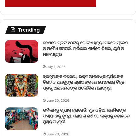
Trending
ଦେଶରେ ପ୍ରତି ୧୦ଟିରୁ ଗୋଟିଏ ହତ୍ୟା ପଛରେ ପ୍ରେମ
ଓ ଅବୈଧ ସମ୍ପର୍କ, ତାଲିକାର ଶୀର୍ଷରେ ବିହାର, ୟୁପି ଓ
ମହାରାଷ୍ଟ୍ର
July 1, 2026
ବ୍ରହ୍ମାଙ୍କ ତପସ୍ୟା, ଭକ୍ତ ଆଲବନ୍ଦାଚାର୍ଯ୍ୟଙ୍କ
ବିରହ ଓ ପ୍ରଭୁଙ୍କ ଶ୍ରୀଅଙ୍ଗରେ ଫୋଟକାର ଚିହ୍ନ:
ପ୍ରଭୁ ଅଲାରନାଥଙ୍କ ଅଲୌକିକ ମାହାତ୍ମ୍ୟ
June 30, 2026
ତାମିଲନାଡୁ ଗ୍ୟାସ୍ ଟ୍ରାଜେଡି: ମୃତ ଓଡ଼ିଆ ଶ୍ରମିକଙ୍କ
ସଂଖ୍ୟା ୭କୁ ବୃଦ୍ଧି, ସହାୟତା ରାଶି ୧୦ ଲକ୍ଷକୁ ବଢ଼ାଇଲେ
ମୁଖ୍ୟମନ୍ତ୍ରୀ
June 23, 2026