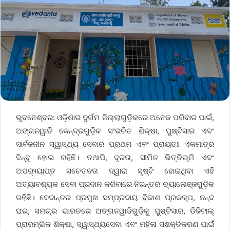
ଭୁବନେଶ୍ବର: ଓଡ଼ିଶାର ଦୁର୍ଗମ ଜିଲ୍ଲାଗୁଡ଼ିକରେ ଅନେକ ପରିବାର ପାଇଁ,
ଅଙ୍ଗନୱାଡି କେନ୍ଦ୍ରଗୁଡ଼ିକ ସଂରଚିତ ଶିକ୍ଷା, ପୁଷ୍ଟିସାର ଏବଂ
ସାର୍ବଜନୀନ ସ୍ୱାସ୍ଥ୍ୟ ସେବାର ପ୍ରଥମ ଏବଂ ପ୍ରାୟତଃ ଏକମାତ୍ର
ବିନ୍ଦୁ ହୋଇ ରହିଛି। ତଥାପି, ଦୂରତା, ସୀମିତ ଭିତ୍ତିଭୂମି ଏବଂ
ଅପର‌୍ୟ୍ୟାପ୍ତ ସଚେତନତା ଦ୍ୱାରା ସୃଷ୍ଟି ହୋଇଥିବା ଏହି
ଅତ୍ୟାବଶ୍ୟକ ସେବା ପ୍ରଦାନ କରିବାରେ ନିରନ୍ତର ଚ୍ୟାଲେଞ୍ଜଗୁଡ଼ିକ
ରହିଛି। ବେଦାନ୍ତର ପ୍ରମୁଖ ସମ୍ପ୍ରଦାୟ ବିକାଶ ପ୍ରକଳ୍ପ, ନନ୍ଦ
ଘର, ସମଗ୍ର ଭାରତରେ ଅଙ୍ଗନୱାଡିଗୁଡ଼ିକୁ ପୁଷ୍ଟିସାର, ଡିଜିଟାଲ୍
ପ୍ରାରମ୍ଭିକ ଶିକ୍ଷା, ସ୍ୱାସ୍ଥ୍ୟସେବା ଏବଂ ମହିଳା ସଶକ୍ତିକରଣ ପାଇଁ